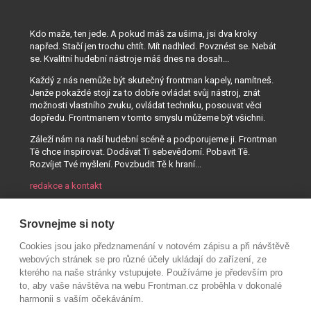
Kdo maže, ten jede. A pokud máš za ušima, jsi dva kroky
napřed. Stačí jen trochu chtít. Mít nadhled. Povznést se. Nebát
se. Kvalitní hudební nástroje máš dnes na dosah...
Každý z nás nemůže být skutečný frontman kapely, namítneš.
Jenže pokaždé stojí za to dobře ovládat svůj nástroj, znát
možnosti vlastního zvuku, ovládat techniku, posouvat věci
dopředu. Frontmanem v tomto smyslu můžeme být všichni.
Záleží nám na naší hudební scéně a podporujeme ji. Frontman
Tě chce inspirovat. Dodávat Ti sebevědomí. Pobavit Tě.
Rozvíjet Tvé myšlení. Povzbudit Tě k hraní...
redakce a kontakt
Srovnejme si noty
Cookies jsou jako předznamenání v notovém zápisu a při návštěvě
webových stránek se pro různé účely ukládají do zařízení, ze
kterého na naše stránky vstupujete. Používáme je především pro
to, aby vaše návštěva na webu Frontman.cz proběhla v dokonalé
harmonii s vaším očekáváním.