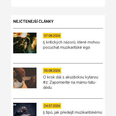
NEJČTENĚJŠÍ ČLÁNKY
07.08.2026
5 kritických názorů, které mohou
pocuchat muzikantské ego
05.08.2026
O krok dál s akustickou kytarou
#2: Zapomeňte na mámu-tátu-
dědu
24.07.2026
5 tipů, jak předejít muzikantskému