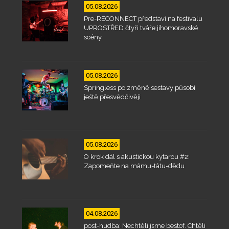
05.08.2026
Pre-RECONNECT představí na festivalu
UPROSTŘED čtyři tváře jihomoravské
scény
05.08.2026
Springless po změně sestavy působí
ještě přesvědčivěji
05.08.2026
O krok dál s akustickou kytarou #2:
Zapomeňte na mámu-tátu-dědu
04.08.2026
post-hudba: Nechtěli jsme bestof. Chtěli