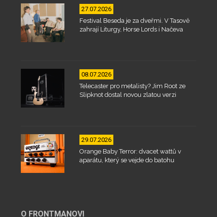
27.07.2026
Festival Beseda je za dveřmi. V Tasově
zahrají Liturgy, Horse Lords i Načeva
08.07.2026
Telecaster pro metalisty? Jim Root ze
Slipknot dostal novou zlatou verzi
29.07.2026
Orange Baby Terror: dvacet wattů v
aparátu, který se vejde do batohu
O FRONTMANOVI