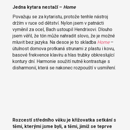
Jedna kytara nestačí –
Home
Považuju se za kytaristu, protože tenhle nástroj
držím v ruce od dětství. Nylon jsem v patnácti
vyměnil za ocel, Bach ustoupil Hendrixovi. Dlouho
jsem věřil, že tón může nahradit slovo, že je možné
mluvit bez jazyka. Na desce je to skladba
Home
–
útulnost domova protkaná strunami z plastu i kovu,
basové frekvence klavíru a hlas trubky obkreslující
kontury dní. Harmonie soužití nutně kontrastuje s
disharmonií, která se nakonec rozpouští v usmíření.
Rozcestí středního věku je křižovatka setkání s
těmi, kterými jsme byli, a těmi, jimiž se teprve