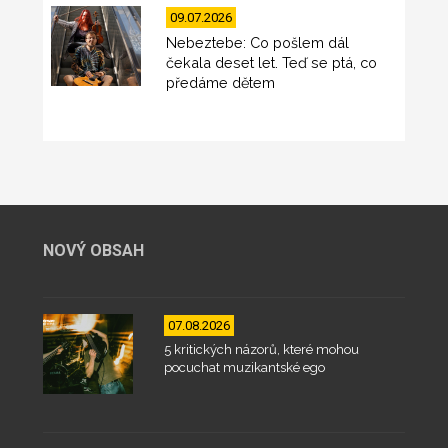
09.07.2026
Nebeztebe: Co pošlem dál
čekala deset let. Teď se ptá, co
předáme dětem
NOVÝ OBSAH
07.08.2026
5 kritických názorů, které mohou
pocuchat muzikantské ego