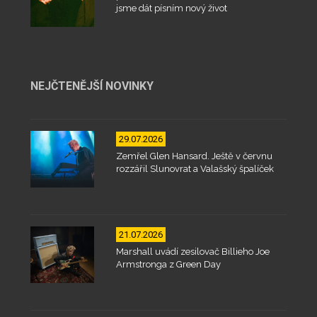
jsme dát písním nový život
NEJČTENĚJŠÍ NOVINKY
29.07.2026
Zemřel Glen Hansard. Ještě v červnu
rozzářil Slunovrat a Valašský špalíček
21.07.2026
Marshall uvádí zesilovač Billieho Joe
Armstronga z Green Day