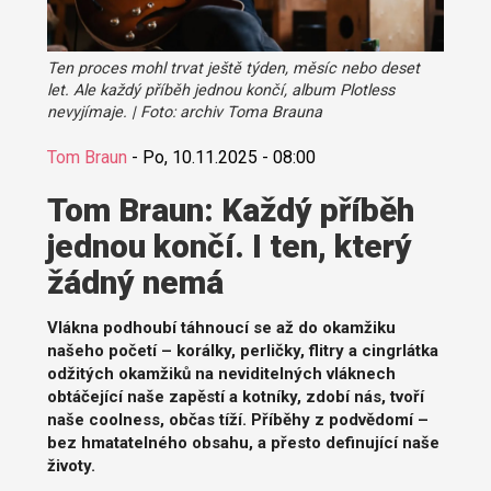
Ten proces mohl trvat ještě týden, měsíc nebo deset
let. Ale každý příběh jednou končí, album Plotless
nevyjímaje. | Foto: archiv Toma Brauna
Tom Braun
-
Po, 10.11.2025 - 08:00
Tom Braun: Každý příběh
jednou končí. I ten, který
žádný nemá
Vlákna podhoubí táhnoucí se až do okamžiku
našeho početí – korálky, perličky, flitry a cingrlátka
odžitých okamžiků na neviditelných vláknech
obtáčející naše zapěstí a kotníky, zdobí nás, tvoří
naše coolness, občas tíží. Příběhy z podvědomí –
bez hmatatelného obsahu, a přesto definující naše
životy.