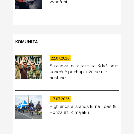
vyhoření
KOMUNITA
22.07.2026
Satanova malá raketka: Když jsme
konečně pochopili, že se nic
nestane
17.07.2026
Highlands a Islands turné Loes &
Honza #1: K majáku