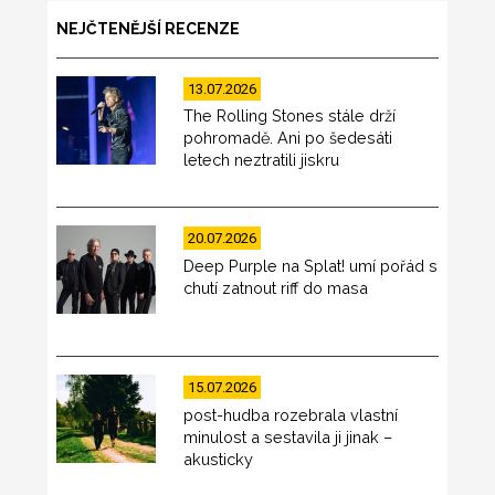
NEJČTENĚJŠÍ RECENZE
13.07.2026
The Rolling Stones stále drží
pohromadě. Ani po šedesáti
letech neztratili jiskru
20.07.2026
Deep Purple na Splat! umí pořád s
chutí zatnout riff do masa
15.07.2026
post-hudba rozebrala vlastní
minulost a sestavila ji jinak –
akusticky