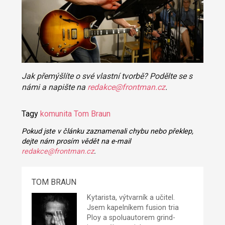
Jak přemýšlíte o své vlastní tvorbě? Podělte se s
námi a napište na
redakce@frontman.cz
.
Tagy
komunita
Tom Braun
Pokud jste v článku zaznamenali chybu nebo překlep,
dejte nám prosím vědět na e-mail
redakce@frontman.cz
.
TOM BRAUN
Kytarista, výtvarník a učitel.
Jsem kapelníkem fusion tria
Ploy a spoluautorem grind-