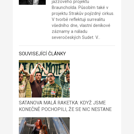
jazzového projektu
Brauncholda. Působím také v
projektu Strakův pojízdný cirkus.
V tvorbě reflektuji surrealitu
všedního dne, vlastní deníkové
záznamy a náladu
severočeských Sudet. V…
SOUVISEJÍCÍ ČLÁNKY
SATANOVA MALÁ RAKETKA: KDYŽ JSME
KONEČNĚ POCHOPILI, ŽE SE NIC NESTANE