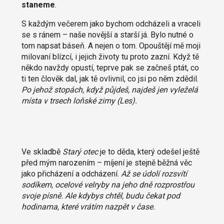
staneme
.
S každým večerem jako bychom odcházeli a vraceli
se s ránem – naše novější a starší já. Bylo nutné o
tom napsat báseň. A nejen o tom. Opouštějí mě moji
milovaní blízcí, i jejich životy tu proto zazní. Když tě
někdo navždy opustí, teprve pak se začneš ptát, co
ti ten člověk dal, jak tě ovlivnil, co jsi po něm zdědil.
Po jehož stopách, když půjdeš, najdeš jen vyleželá
místa v trsech loňské zimy
(Les).
Ve skladbě
Starý otec
je to děda, který odešel ještě
před mým narozením – míjení je stejně běžná věc
jako přicházení a odcházení.
Až se údolí rozsvítí
sodíkem, ocelové velryby na jeho dně rozprostřou
svoje písně. Ale kdybys chtěl, budu čekat pod
hodinama, které vrátím nazpět v čase.