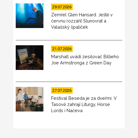
29.07.2026
Zemřel Glen Hansard. Ještě v
červnu rozzářil Slunovrat a
Valašský špalíček
21.07.2026
Marshall uvádí zesilovač Billieho
Joe Armstronga z Green Day
27.07.2026
Festival Beseda je za dveřmi. V
Tasově zahrají Liturgy, Horse
Lords i Načeva