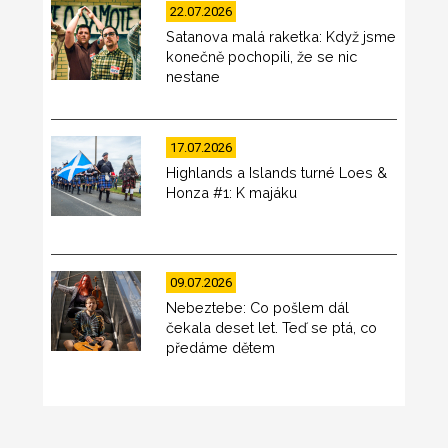
22.07.2026
Satanova malá raketka: Když jsme
konečně pochopili, že se nic
nestane
17.07.2026
Highlands a Islands turné Loes &
Honza #1: K majáku
09.07.2026
Nebeztebe: Co pošlem dál
čekala deset let. Teď se ptá, co
předáme dětem