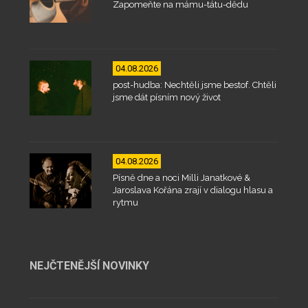
Zapomeňte na mámu-tátu-dědu
04.08.2026
post-hudba: Nechtěli jsme bestof. Chtěli
jsme dát písním nový život
04.08.2026
Písně dne a noci Milli Janatkové &
Jaroslava Kořána zrají v dialogu hlasu a
rytmu
NEJČTENĚJŠÍ NOVINKY