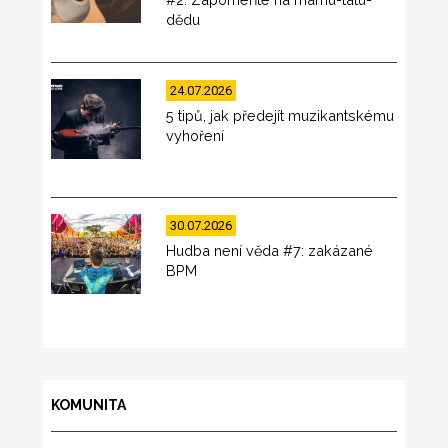
dědu
24.07.2026
5 tipů, jak předejít muzikantskému
vyhoření
30.07.2026
Hudba není věda #7: zakázané
BPM
KOMUNITA