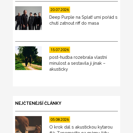
20.07.2026
Deep Purple na Splat! umí pořád s
chutí zatnout riff do masa
15.07.2026
post-hudba rozebrala vlastní
minulost a sestavila ji jinak –
akusticky
NEJČTENĚJŠÍ ČLÁNKY
05.08.2026
O krok dál s akustickou kytarou
#2: Zapomeňte na mámu-tátu-