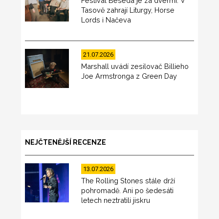
Festival Beseda je za dveřmi. V
Tasově zahrají Liturgy, Horse
Lords i Načeva
21.07.2026
Marshall uvádí zesilovač Billieho
Joe Armstronga z Green Day
NEJČTENĚJŠÍ RECENZE
13.07.2026
The Rolling Stones stále drží
pohromadě. Ani po šedesáti
letech neztratili jiskru