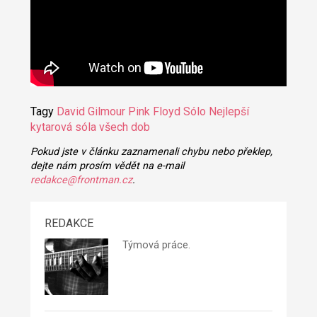
Tagy
David Gilmour
Pink Floyd
Sólo
Nejlepší
kytarová sóla všech dob
Pokud jste v článku zaznamenali chybu nebo překlep,
dejte nám prosím vědět na e-mail
redakce@frontman.cz
.
REDAKCE
Týmová práce.