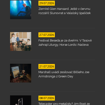
29.07.2026
Zemřel Glen Hansard. Ještě v červnu
rozzářil Slunovrat a Valašský špalíček
27.07.2026
Festival Beseda je za dveřmi. V Tasově
zahrají Liturgy, Horse Lords i Načeva
21.07.2026
Marshall uvádí zesilovač Billieho Joe
Armstronga z Green Day
08.07.2026
Telecaster pro metalisty? Jim Root ze