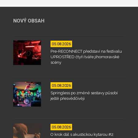
NOVÝ OBSAH
05.08.2026
Pre-RECONNECT představí na festivalu
UPROSTŘED čtyři tváře jihomoravské
scény
05.08.2026
Springless po změně sestavy působí
ještě přesvědčivěji
05.08.2026
O krok dál s akustickou kytarou #2: