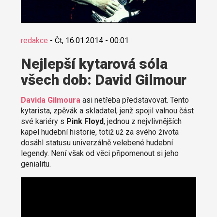
redakce
-
Čt, 16.01.2014 - 00:01
Nejlepší kytarová sóla
všech dob: David Gilmour
Davida Gilmoura
asi netřeba představovat. Tento
kytarista, zpěvák a skladatel, jenž spojil valnou část
své kariéry s
Pink Floyd
, jednou z nejvlivnějších
kapel hudební historie, totiž už za svého života
dosáhl statusu univerzálně velebené hudební
legendy. Není však od věci připomenout si jeho
genialitu.