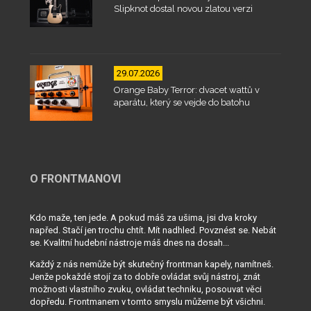
Slipknot dostal novou zlatou verzi
29.07.2026
Orange Baby Terror: dvacet wattů v
aparátu, který se vejde do batohu
O FRONTMANOVI
Kdo maže, ten jede. A pokud máš za ušima, jsi dva kroky
napřed. Stačí jen trochu chtít. Mít nadhled. Povznést se. Nebát
se. Kvalitní hudební nástroje máš dnes na dosah...
Každý z nás nemůže být skutečný frontman kapely, namítneš.
Jenže pokaždé stojí za to dobře ovládat svůj nástroj, znát
možnosti vlastního zvuku, ovládat techniku, posouvat věci
dopředu. Frontmanem v tomto smyslu můžeme být všichni.