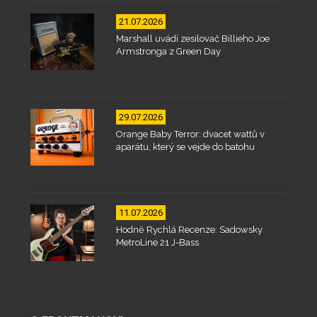
21.07.2026
Marshall uvádí zesilovač Billieho Joe
Armstronga z Green Day
29.07.2026
Orange Baby Terror: dvacet wattů v
aparátu, který se vejde do batohu
11.07.2026
Hodně Rychlá Recenze: Sadowsky
MetroLine 21 J-Bass