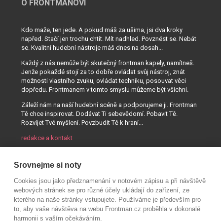
O FRONTMANOVI
Kdo maže, ten jede. A pokud máš za ušima, jsi dva kroky
napřed. Stačí jen trochu chtít. Mít nadhled. Povznést se. Nebát
se. Kvalitní hudební nástroje máš dnes na dosah...
Každý z nás nemůže být skutečný frontman kapely, namítneš.
Jenže pokaždé stojí za to dobře ovládat svůj nástroj, znát
možnosti vlastního zvuku, ovládat techniku, posouvat věci
dopředu. Frontmanem v tomto smyslu můžeme být všichni.
Záleží nám na naší hudební scéně a podporujeme ji. Frontman
Tě chce inspirovat. Dodávat Ti sebevědomí. Pobavit Tě.
Rozvíjet Tvé myšlení. Povzbudit Tě k hraní...
redakce a kontakt
Srovnejme si noty
Cookies jsou jako předznamenání v notovém zápisu a při návštěvě
webových stránek se pro různé účely ukládají do zařízení, ze
kterého na naše stránky vstupujete. Používáme je především pro
to, aby vaše návštěva na webu Frontman.cz proběhla v dokonalé
harmonii s vaším očekáváním.