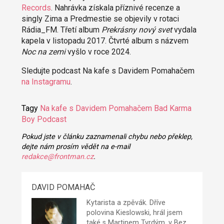
Records
. Nahrávka získala příznivé recenze a
singly Zima a Predmestie se objevily v rotaci
Rádia_FM. Třetí album
Prekrásny nový svet
vydala
kapela v listopadu 2017. Čtvrté album s názvem
Noc na zemi
vyšlo v roce 2024.
Sledujte podcast Na kafe s Davidem Pomahačem
na Instagramu
.
Tagy
Na kafe s Davidem Pomahačem
Bad Karma
Boy
Podcast
Pokud jste v článku zaznamenali chybu nebo překlep,
dejte nám prosím vědět na e-mail
redakce@frontman.cz
.
DAVID POMAHAČ
Kytarista a zpěvák. Dříve
polovina Kieslowski, hrál jsem
také s Martinem Tvrdým, v Bez