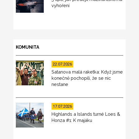
vyhoření
KOMUNITA
22.07.2026
Satanova malá raketka: Když jsme
konečně pochopili, že se nic
nestane
17.07.2026
Highlands a Islands turné Loes &
Honza #1: K majáku