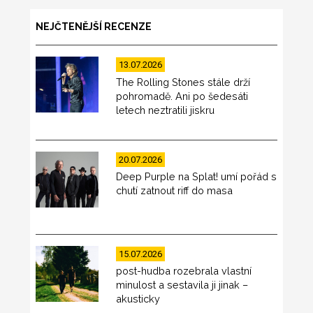
NEJČTENĚJŠÍ RECENZE
13.07.2026
The Rolling Stones stále drží
pohromadě. Ani po šedesáti
letech neztratili jiskru
20.07.2026
Deep Purple na Splat! umí pořád s
chutí zatnout riff do masa
15.07.2026
post-hudba rozebrala vlastní
minulost a sestavila ji jinak –
akusticky