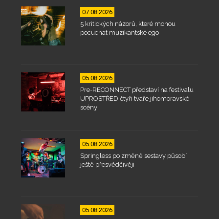
07.08.2026
5 kritických názorů, které mohou
pocuchat muzikantské ego
05.08.2026
Pre-RECONNECT představí na festivalu
UPROSTŘED čtyři tváře jihomoravské
scény
05.08.2026
Springless po změně sestavy působí
ještě přesvědčivěji
05.08.2026