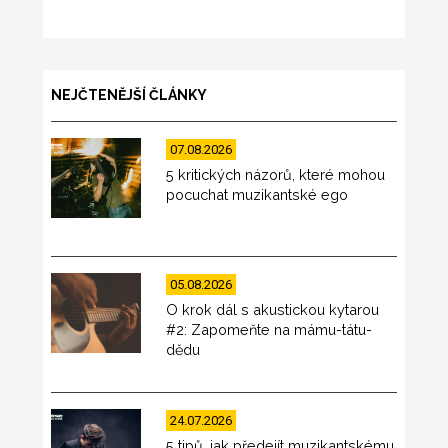
NEJČTENĚJŠÍ ČLÁNKY
07.08.2026
5 kritických názorů, které mohou
pocuchat muzikantské ego
05.08.2026
O krok dál s akustickou kytarou
#2: Zapomeňte na mámu-tátu-
dědu
24.07.2026
5 tipů, jak předejít muzikantskému