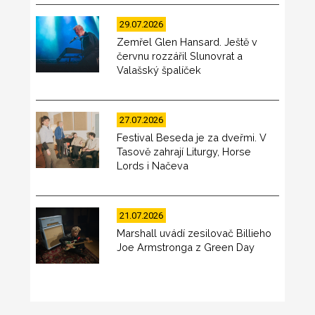
29.07.2026
Zemřel Glen Hansard. Ještě v
červnu rozzářil Slunovrat a
Valašský špalíček
27.07.2026
Festival Beseda je za dveřmi. V
Tasově zahrají Liturgy, Horse
Lords i Načeva
21.07.2026
Marshall uvádí zesilovač Billieho
Joe Armstronga z Green Day