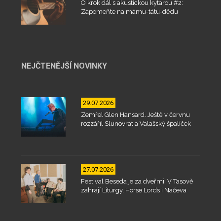
O krok dál s akustickou kytarou #2:
Zapomeňte na mámu-tátu-dědu
NEJČTENĚJŠÍ NOVINKY
29.07.2026
Zemřel Glen Hansard. Ještě v červnu
rozzářil Slunovrat a Valašský špalíček
27.07.2026
Festival Beseda je za dveřmi. V Tasově
zahrají Liturgy, Horse Lords i Načeva