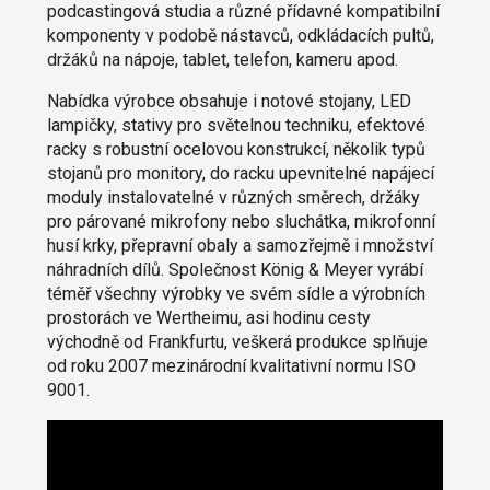
podcastingová studia a různé přídavné kompatibilní
komponenty v podobě nástavců, odkládacích pultů,
držáků na nápoje, tablet, telefon, kameru apod.
Nabídka výrobce obsahuje i notové stojany, LED
lampičky, stativy pro světelnou techniku, efektové
racky s robustní ocelovou konstrukcí, několik typů
stojanů pro monitory, do racku upevnitelné napájecí
moduly instalovatelné v různých směrech, držáky
pro párované mikrofony nebo sluchátka, mikrofonní
husí krky, přepravní obaly a samozřejmě i množství
náhradních dílů. Společnost König & Meyer vyrábí
téměř všechny výrobky ve svém sídle a výrobních
prostorách ve Wertheimu, asi hodinu cesty
východně od Frankfurtu, veškerá produkce splňuje
od roku 2007 mezinárodní kvalitativní normu ISO
9001.