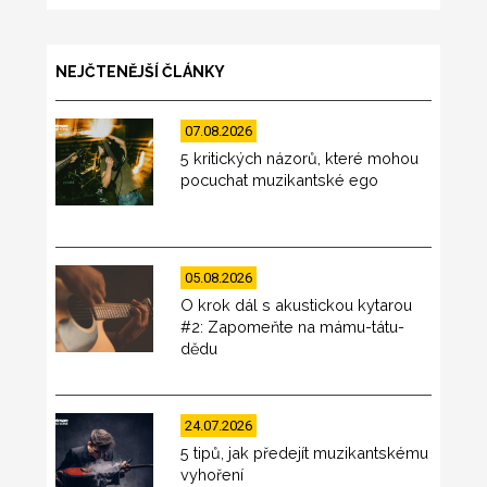
NEJČTENĚJŠÍ ČLÁNKY
07.08.2026
5 kritických názorů, které mohou
pocuchat muzikantské ego
05.08.2026
O krok dál s akustickou kytarou
#2: Zapomeňte na mámu-tátu-
dědu
24.07.2026
5 tipů, jak předejít muzikantskému
vyhoření