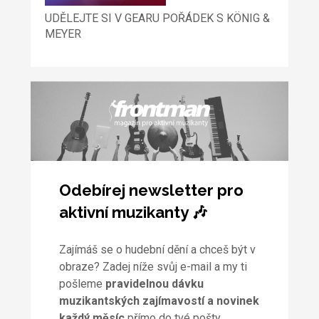
UDĚLEJTE SI V GEARU POŘÁDEK S KÖNIG &
MEYER
Odebírej newsletter pro
aktivní muzikanty 🎶
Zajímáš se o hudební dění a chceš být v
obraze? Zadej níže svůj e-mail a my ti
pošleme
pravidelnou dávku
muzikantských zajímavostí a novinek
každý měsíc
přímo do tvé pošty.