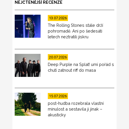
NEJČTENĚJŠÍ RECENZE
13.07.2026
The Rolling Stones stále drží
pohromadě. Ani po šedesáti
letech neztratili jiskru
20.07.2026
Deep Purple na Splat! umí pořád s
chutí zatnout riff do masa
15.07.2026
post-hudba rozebrala vlastní
minulost a sestavila ji jinak –
akusticky