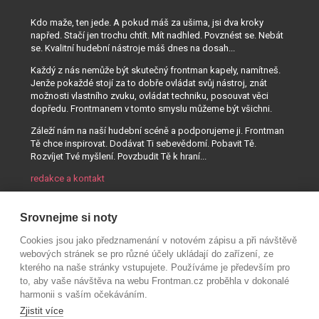
Kdo maže, ten jede. A pokud máš za ušima, jsi dva kroky
napřed. Stačí jen trochu chtít. Mít nadhled. Povznést se. Nebát
se. Kvalitní hudební nástroje máš dnes na dosah...
Každý z nás nemůže být skutečný frontman kapely, namítneš.
Jenže pokaždé stojí za to dobře ovládat svůj nástroj, znát
možnosti vlastního zvuku, ovládat techniku, posouvat věci
dopředu. Frontmanem v tomto smyslu můžeme být všichni.
Záleží nám na naší hudební scéně a podporujeme ji. Frontman
Tě chce inspirovat. Dodávat Ti sebevědomí. Pobavit Tě.
Rozvíjet Tvé myšlení. Povzbudit Tě k hraní...
redakce a kontakt
Srovnejme si noty
Cookies jsou jako předznamenání v notovém zápisu a při návštěvě
webových stránek se pro různé účely ukládají do zařízení, ze
kterého na naše stránky vstupujete. Používáme je především pro
to, aby vaše návštěva na webu Frontman.cz proběhla v dokonalé
harmonii s vaším očekáváním.
Zjistit více