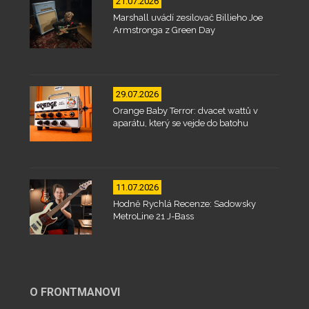
21.07.2026
Marshall uvádí zesilovač Billieho Joe
Armstronga z Green Day
29.07.2026
Orange Baby Terror: dvacet wattů v
aparátu, který se vejde do batohu
11.07.2026
Hodně Rychlá Recenze: Sadowsky
MetroLine 21 J-Bass
O FRONTMANOVI