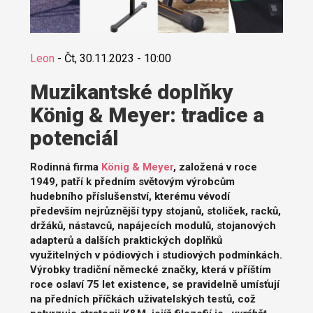
Leon
-
Čt, 30.11.2023 - 10:00
Muzikantské doplňky
König & Meyer: tradice a
potenciál
Rodinná firma
König & Meyer
, založená v roce
1949, patří k předním světovým výrobcům
hudebního příslušenství, kterému vévodí
především nejrůznější typy stojanů, stoliček, racků,
držáků, nástavců, napájecích modulů, stojanových
adapterů a dalších praktických doplňků
využitelných v pódiových i studiových podmínkách.
Výrobky tradiční německé značky, která v příštím
roce oslaví 75 let existence, se pravidelně umísťují
na předních příčkách uživatelských testů, což