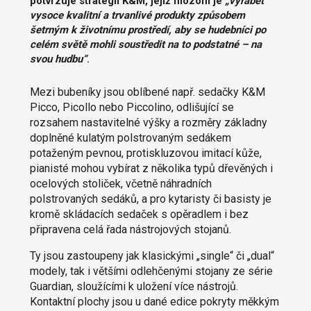
potvrzuje strategii K&M, jejíž filozofií je
„vyrábět
vysoce kvalitní a trvanlivé produkty způsobem
šetrným k životnímu prostředí, aby se hudebníci po
celém světě mohli soustředit na to podstatné – na
svou hudbu“
.
Mezi bubeníky jsou oblíbené např. sedačky K&M
Picco, Picollo nebo Piccolino, odlišující se
rozsahem nastavitelné výšky a rozměry základny
doplněné kulatým polstrovaným sedákem
potaženým pevnou, protiskluzovou imitací kůže,
pianisté mohou vybírat z několika typů dřevěných i
ocelových stoliček, včetně náhradních
polstrovaných sedáků, a pro kytaristy či basisty je
kromě skládacích sedaček s opěradlem i bez
připravena celá řada nástrojových stojanů.
Ty jsou zastoupeny jak klasickými „single“ či „dual“
modely, tak i většími odlehčenými stojany ze série
Guardian, sloužícími k uložení více nástrojů.
Kontaktní plochy jsou u dané edice pokryty měkkým