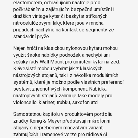
elastomerem, ochraňujícím nástroje před
poškrábáním a zajišťujícím bezpečné umístění i
dražších vintage kytar či baskytar stříkaných
nitrocelulózovými laky, které jsou v mnoha
případech náchylné na kontakt se segmenty ze
standardní pryže.
Nejen hráči na klasickou nylonovou kytaru mohou
využít široké nabídky podnožek a nechybí ani
věšáky řady Wall Mount pro umístění kytar na zeď.
Klávesisté mohou vybírat jak z klasických
nástrojových stojanů, tak i z několika modulárních
systémů, které je možno podle vlastních preferencí
sestavit z jednotlivých komponent. Nabídka
nástrojových stojanů zahrnuje také modely pro
violoncello, klarinet, trubku, saxofon atd.
Samostatnou kapitolu v produktovém portfoliu
značky König & Meyer představují mikrofonní
stojany s nepřeberným množstvím variant,
zahrnujících i ramenové verze pro rádiová či