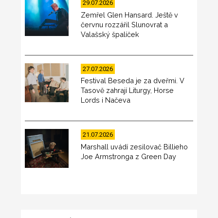
29.07.2026
Zemřel Glen Hansard. Ještě v
červnu rozzářil Slunovrat a
Valašský špalíček
27.07.2026
Festival Beseda je za dveřmi. V
Tasově zahrají Liturgy, Horse
Lords i Načeva
21.07.2026
Marshall uvádí zesilovač Billieho
Joe Armstronga z Green Day