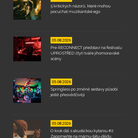
5 kritických názorů, které mohou
pocuchat muzikantské ego
05.08.2026
Pre-RECONNECT představí na festivalu
UPROSTŘED čtyři tváře jihomoravské
scény
05.08.2026
Springless po změně sestavy působí
ještě přesvědčivěji
05.08.2026
O krok dál s akustickou kytarou #2:
Zapomeňte na mámu-tátu-dědu