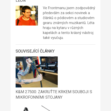
LEON
Ve Frontmanu jsem zodpovědný
především za sekci novinek a
článků o pódiovém a studiovém
gearu známých muzikantů. Léta
hraju na kytaru v různých
kapelách a tento krásný nástroj
také vyučuju.
SOUVISEJÍCÍ ČLÁNKY
K&M 27500: ZAKRUŤTE KRKEM SOUBOJI S
MIKROFONNÍMI STOJANY