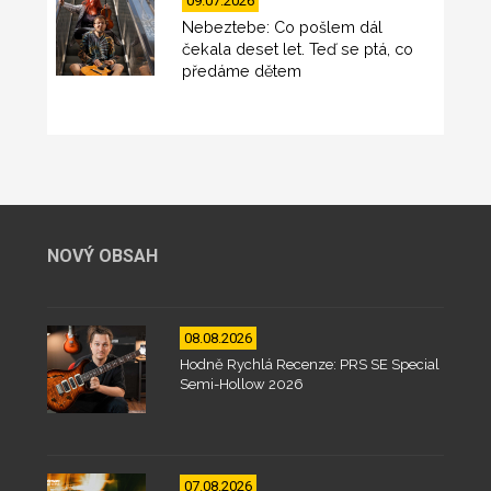
09.07.2026
Nebeztebe: Co pošlem dál
čekala deset let. Teď se ptá, co
předáme dětem
NOVÝ OBSAH
08.08.2026
Hodně Rychlá Recenze: PRS SE Special
Semi-Hollow 2026
07.08.2026