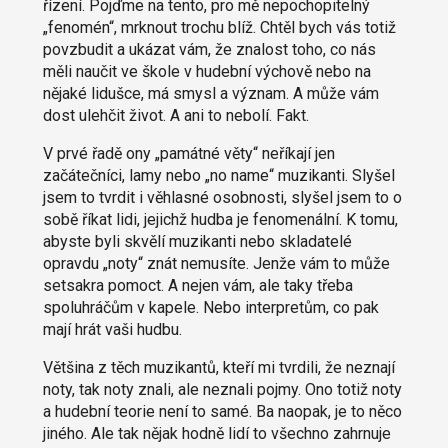
řízení. Pojďme na tento, pro mě nepochopitelný
„fenomén“, mrknout trochu blíž. Chtěl bych vás totiž
povzbudit a ukázat vám, že znalost toho, co nás
měli naučit ve škole v hudební výchově nebo na
nějaké lidušce, má smysl a význam. A může vám
dost ulehčit život. A ani to nebolí. Fakt.
V prvé řadě ony „památné věty“ neříkají jen
začátečníci, lamy nebo „no name“ muzikanti. Slyšel
jsem to tvrdit i věhlasné osobnosti, slyšel jsem to o
sobě říkat lidi, jejichž hudba je fenomenální. K tomu,
abyste byli skvělí muzikanti nebo skladatelé
opravdu „noty“ znát nemusíte. Jenže vám to může
setsakra pomoct. A nejen vám, ale taky třeba
spoluhráčům v kapele. Nebo interpretům, co pak
mají hrát vaši hudbu.
Většina z těch muzikantů, kteří mi tvrdili, že neznají
noty, tak noty znali, ale neznali pojmy. Ono totiž noty
a hudební teorie není to samé. Ba naopak, je to něco
jiného. Ale tak nějak hodně lidí to všechno zahrnuje