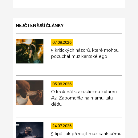
NEJČTENĚJŠÍ ČLÁNKY
07.08.2026
5 kritických názorů, které mohou
pocuchat muzikantské ego
05.08.2026
O krok dál s akustickou kytarou
#2: Zapomeňte na mámu-tátu-
dědu
24.07.2026
5 tipů, jak předejít muzikantskému