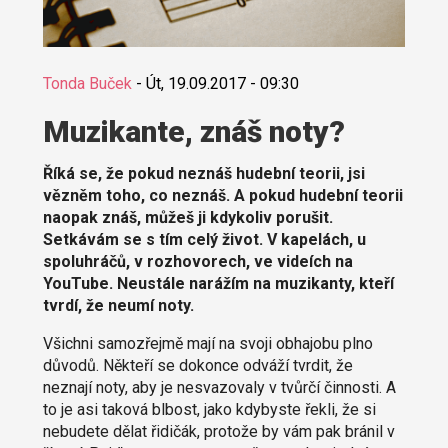
Tonda Buček
-
Út, 19.09.2017 - 09:30
Muzikante, znáš noty?
Říká se, že pokud neznáš hudební teorii, jsi
vězněm toho, co neznáš. A pokud hudební teorii
naopak znáš, můžeš ji kdykoliv porušit.
Setkávám se s tím celý život. V kapelách, u
spoluhráčů, v rozhovorech, ve videích na
YouTube. Neustále narážím na muzikanty, kteří
tvrdí, že neumí noty.
Všichni samozřejmě mají na svoji obhajobu plno
důvodů. Někteří se dokonce odváží tvrdit, že
neznají noty, aby je nesvazovaly v tvůrčí činnosti. A
to je asi taková blbost, jako kdybyste řekli, že si
nebudete dělat řidičák, protože by vám pak bránil v