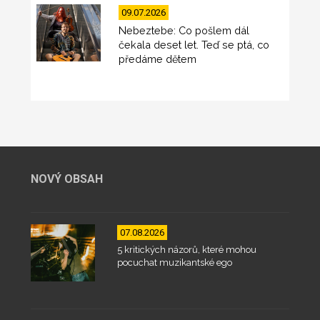
09.07.2026
Nebeztebe: Co pošlem dál
čekala deset let. Teď se ptá, co
předáme dětem
NOVÝ OBSAH
07.08.2026
5 kritických názorů, které mohou
pocuchat muzikantské ego