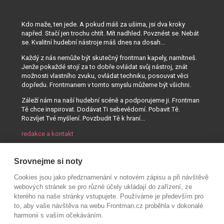
Kdo maže, ten jede. A pokud máš za ušima, jsi dva kroky
napřed. Stačí jen trochu chtít. Mít nadhled. Povznést se. Nebát
se. Kvalitní hudební nástroje máš dnes na dosah...
Každý z nás nemůže být skutečný frontman kapely, namítneš.
Jenže pokaždé stojí za to dobře ovládat svůj nástroj, znát
možnosti vlastního zvuku, ovládat techniku, posouvat věci
dopředu. Frontmanem v tomto smyslu můžeme být všichni.
Záleží nám na naší hudební scéně a podporujeme ji. Frontman
Tě chce inspirovat. Dodávat Ti sebevědomí. Pobavit Tě.
Rozvíjet Tvé myšlení. Povzbudit Tě k hraní...
redakce a kontakt
Srovnejme si noty
Cookies jsou jako předznamenání v notovém zápisu a při návštěvě
webových stránek se pro různé účely ukládají do zařízení, ze
kterého na naše stránky vstupujete. Používáme je především pro
to, aby vaše návštěva na webu Frontman.cz proběhla v dokonalé
harmonii s vaším očekáváním.