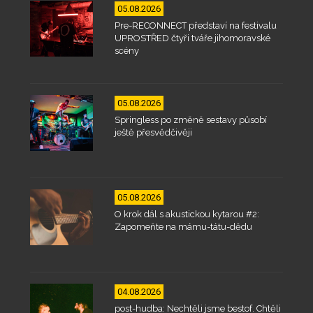
05.08.2026
Pre-RECONNECT představí na festivalu
UPROSTŘED čtyři tváře jihomoravské
scény
05.08.2026
Springless po změně sestavy působí
ještě přesvědčivěji
05.08.2026
O krok dál s akustickou kytarou #2:
Zapomeňte na mámu-tátu-dědu
04.08.2026
post-hudba: Nechtěli jsme bestof. Chtěli