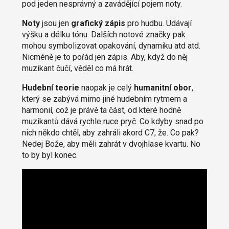
pod jeden nesprávný a zavádějící pojem noty.
Noty
jsou jen
grafický zápis
pro hudbu. Udávají
výšku a délku tónu. Dalších notové značky pak
mohou symbolizovat opakování, dynamiku atd atd.
Nicméně je to pořád jen zápis. Aby, když do něj
muzikant čučí, věděl co má hrát.
Hudební teorie
naopak je celý
humanitní obor
,
který se zabývá mimo jiné hudebním rytmem a
harmonií, což je právě ta část, od které hodně
muzikantů dává rychle ruce pryč. Co kdyby snad po
nich někdo chtěl, aby zahráli akord C7, že. Co pak?
Nedej Bože, aby měli zahrát v dvojhlase kvartu. No
to by byl konec.