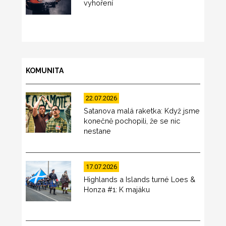
vyhoření
KOMUNITA
22.07.2026
Satanova malá raketka: Když jsme
konečně pochopili, že se nic
nestane
17.07.2026
Highlands a Islands turné Loes &
Honza #1: K majáku