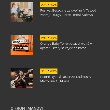
27.07.2026
Festival Beseda je za dveřmi. V Tasově
zahrají Liturgy, Horse Lords i Načeva
29.07.2026
Orange Baby Terror: dvacet wattů v
aparátu, který se vejde do batohu
11.07.2026
Hodně Rychlá Recenze: Sadowsky
MetroLine 21 J-Bass
O FRONTMANOVI