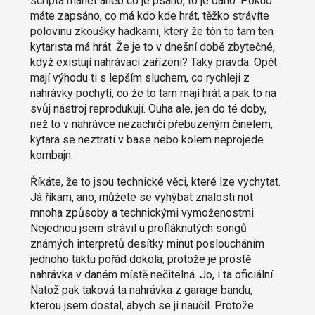
scripta manet aneb co je psáno, to je dáno. Pokud
máte zapsáno, co má kdo kde hrát, těžko strávíte
polovinu zkoušky hádkami, který že tón to tam ten
kytarista má hrát. Že je to v dnešní době zbytečné,
když existují nahrávací zařízení? Taky pravda. Opět
mají výhodu ti s lepším sluchem, co rychleji z
nahrávky pochytí, co že to tam mají hrát a pak to na
svůj nástroj reprodukují. Ouha ale, jen do té doby,
než to v nahrávce nezachrčí přebuzeným činelem,
kytara se neztratí v base nebo kolem neprojede
kombajn.
Říkáte, že to jsou technické věci, které lze vychytat.
Já říkám, ano, můžete se vyhýbat znalosti not
mnoha způsoby a technickými vymoženostmi.
Nejednou jsem strávil u profláknutých songů
známých interpretů desítky minut posloucháním
jednoho taktu pořád dokola, protože je prostě
nahrávka v daném místě nečitelná. Jo, i ta oficiální.
Natož pak taková ta nahrávka z garage bandu,
kterou jsem dostal, abych se ji naučil. Protože