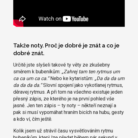
Takže noty. Proč je dobré je znát a co je
dobré znát.
Určitě jste slyšeli takové ty věty ze zkušebny
směrem k bubeníkům:
„Zahrej tam ten rytmus um
ca ca um ca ca.“
Nebo ke kytaristům:
„Da da da um
da da da da.“
Slovní spojení jako vykotlanej rytmus,
děravej rytmus. A při tom na všechno existuje jeden
přesný zápis, ze kterého je na první pohled vše
jasné. Jen ten zápis – ty noty – někteří neznají a
pak si musí vypomáhat hraním bicích na hubu, gesty
a kdo ví, čím ještě.
Kolik jsem už strávil času vysvětlováním rytmu
bubeníkům, který lze předat během pár sekund v