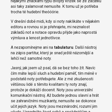
nějakými značkami typu dvojitý křížek se ze začátku
asi taky zalamovat nemusíte. K tomu už je potřeba
trocha té hudební theóóórie.
V dnešní době midi, kdy si noty naklikáte v nějakém
editoru a rovnou si je přehrajete, mi neznalost
základů not a notace opravdu přijde jako naprostá
výmluva a lenost jednotlivce.
A nezapomínejme ani na
tabulaturu
. Další nástroj
na zápis partitur, který je snad ještě názornější a
lehčí než samotné noty.
Jasný, jak jsem už psal, dá se bez toho žít. Navíc
čím máte lepší sluch a hudební paměť, tím méně v
podstatě noty potřebujete. Ale z mé zkušenosti
většinou lidé s těmito kvalitami ty noty znají,
protože je dokáží docenit. Noty jsou univerzální
komunikační nástroj. Až budete jednou slavní a hrát
se zahraničními muzikanty, nemusíte se dokonce
učit jejich jazyk. Noty jsou mezinárodní, rozumí jim
všude. Usnadněte život sobě a spoluhráčům a