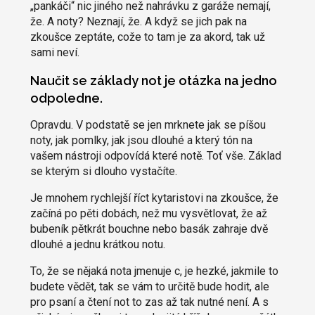
„pankáči“ nic jiného než nahrávku z garáže nemají,
že. A noty? Neznají, že. A když se jich pak na
zkoušce zeptáte, cože to tam je za akord, tak už
sami neví.
Naučit se základy not je otázka na jedno
odpoledne.
Opravdu. V podstatě se jen mrknete jak se píšou
noty, jak pomlky, jak jsou dlouhé a který tón na
vašem nástroji odpovídá které notě. Toť vše. Základ
se kterým si dlouho vystačíte.
Je mnohem rychlejší říct kytaristovi na zkoušce, že
začíná po pěti dobách, než mu vysvětlovat, že až
bubeník pětkrát bouchne nebo basák zahraje dvě
dlouhé a jednu krátkou notu.
To, že se nějaká nota jmenuje c, je hezké, jakmile to
budete vědět, tak se vám to určitě bude hodit, ale
pro psaní a čtení not to zas až tak nutné není. A s