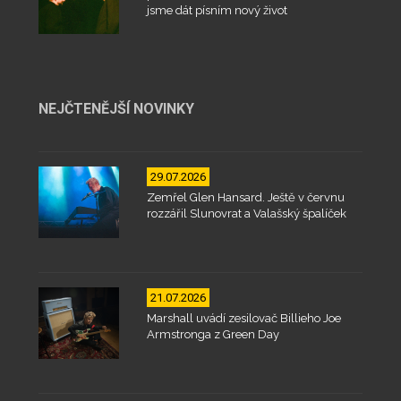
jsme dát písním nový život
NEJČTENĚJŠÍ NOVINKY
29.07.2026
Zemřel Glen Hansard. Ještě v červnu
rozzářil Slunovrat a Valašský špalíček
21.07.2026
Marshall uvádí zesilovač Billieho Joe
Armstronga z Green Day