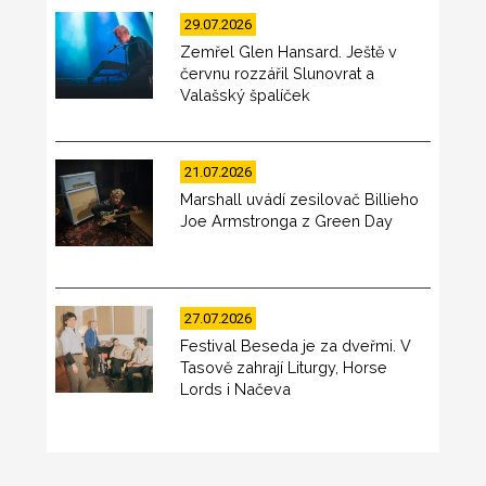
29.07.2026
Zemřel Glen Hansard. Ještě v
červnu rozzářil Slunovrat a
Valašský špalíček
21.07.2026
Marshall uvádí zesilovač Billieho
Joe Armstronga z Green Day
27.07.2026
Festival Beseda je za dveřmi. V
Tasově zahrají Liturgy, Horse
Lords i Načeva