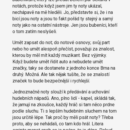
notách, protože když jsem jim ty noty ukázal,
nechápavě na mě hleděli. Jo, představte si, že i na
bicí jsou noty a jsou to fakt pořád ty stejný a samý
noty jako na ostatní nástroje. Jen jsou bubeníci, kteří
o tom zatím neslyšeli.
Umět zapsat do not; do notové osnovy; svůj part
nebo ho umět alespoň přečíst, považuji za znalost,
kterou by měl mít každý muzikant. Bez výjimky.
Když budete umět řídit auto a nebudete umět
značky, taky se dostanete z jednoho konce Brna na
druhý. Možná. Ale tak nějak tušíte, že se znalostí
značek to bude bezpečnější i rychlejší.
Jednoznačně noty slouží k předávání a uchování
hudebních nápadů. Ano, plno lidí - kapel, skládá tak,
že jamují na zkoušce, každý hráč si tam něco prdne
podle sluchu. Ti s lepším hudebním sluchem na tom
jsou určitě lépe. Tak proč by měli psát noty? Třeba
proto, aby se nehádali, co tam kdo hrál. Litera