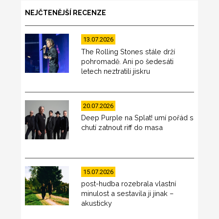
NEJČTENĚJŠÍ RECENZE
13.07.2026
The Rolling Stones stále drží
pohromadě. Ani po šedesáti
letech neztratili jiskru
20.07.2026
Deep Purple na Splat! umí pořád s
chutí zatnout riff do masa
15.07.2026
post-hudba rozebrala vlastní
minulost a sestavila ji jinak –
akusticky