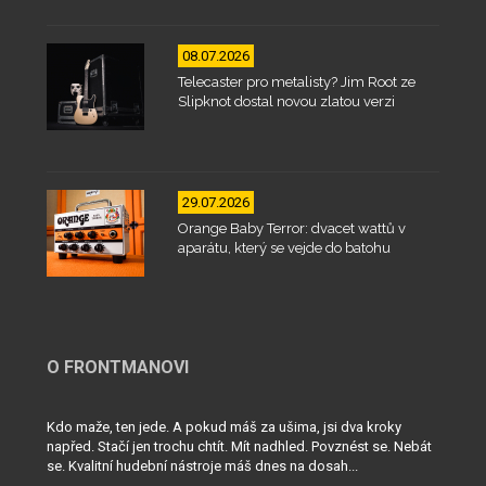
08.07.2026
Telecaster pro metalisty? Jim Root ze
Slipknot dostal novou zlatou verzi
29.07.2026
Orange Baby Terror: dvacet wattů v
aparátu, který se vejde do batohu
O FRONTMANOVI
Kdo maže, ten jede. A pokud máš za ušima, jsi dva kroky
napřed. Stačí jen trochu chtít. Mít nadhled. Povznést se. Nebát
se. Kvalitní hudební nástroje máš dnes na dosah...