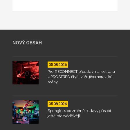
NOVÝ OBSAH
05.08.2026
Pre-RECONNECT představí na festivalu
UPROSTŘED čtyři tváře jihomoravské
scény
05.08.2026
Springless po změně sestavy působí
ještě přesvědčivěji