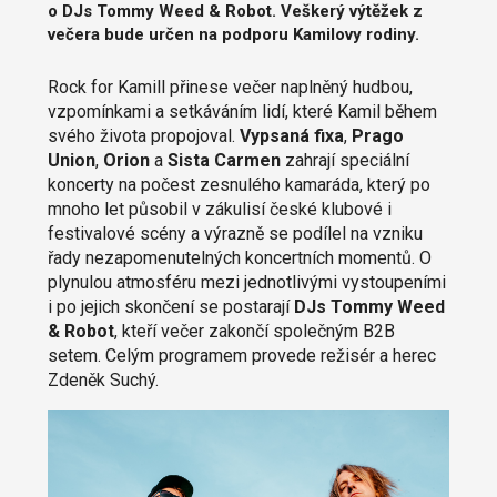
o DJs Tommy Weed & Robot. Veškerý výtěžek z
večera bude určen na podporu Kamilovy rodiny.
Rock for Kamill přinese večer naplněný hudbou,
vzpomínkami a setkáváním lidí, které Kamil během
svého života propojoval.
Vypsaná fixa
,
Prago
Union
,
Orion
a
Sista Carmen
zahrají speciální
koncerty na počest zesnulého kamaráda, který po
mnoho let působil v zákulisí české klubové i
festivalové scény a výrazně se podílel na vzniku
řady nezapomenutelných koncertních momentů. O
plynulou atmosféru mezi jednotlivými vystoupeními
i po jejich skončení se postarají
DJs Tommy Weed
& Robot
, kteří večer zakončí společným B2B
setem. Celým programem provede režisér a herec
Zdeněk Suchý.