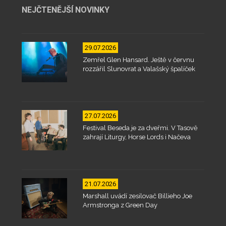
NEJČTENĚJŠÍ NOVINKY
29.07.2026
Zemřel Glen Hansard. Ještě v červnu
rozzářil Slunovrat a Valašský špalíček
27.07.2026
Festival Beseda je za dveřmi. V Tasově
zahrají Liturgy, Horse Lords i Načeva
21.07.2026
Marshall uvádí zesilovač Billieho Joe
Armstronga z Green Day