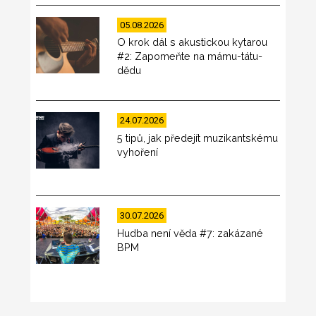
05.08.2026
O krok dál s akustickou kytarou
#2: Zapomeňte na mámu-tátu-
dědu
24.07.2026
5 tipů, jak předejít muzikantskému
vyhoření
30.07.2026
Hudba není věda #7: zakázané
BPM