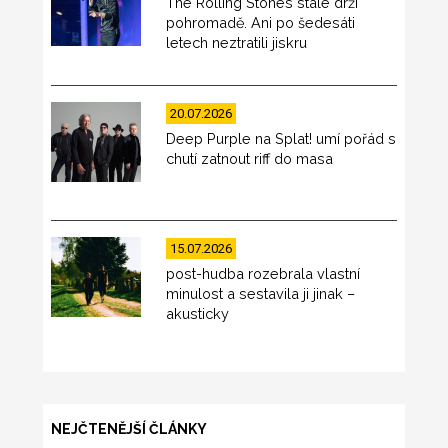
The Rolling Stones stále drží
pohromadě. Ani po šedesáti
letech neztratili jiskru
20.07.2026
Deep Purple na Splat! umí pořád s
chutí zatnout riff do masa
15.07.2026
post-hudba rozebrala vlastní
minulost a sestavila ji jinak –
akusticky
NEJČTENĚJŠÍ ČLÁNKY