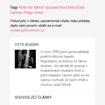
Tagy
Rock for Kamill
Vypsaná fixa
Orion
Sista
Carmen
Prago Union
Pokud jste v článku zaznamenali chybu nebo překlep,
dejte nám prosím vědět na e-mail
redakce@frontman.cz
.
PETR ADAMÍK
V roce 1999 jsem spoluzakládal
punk'n'rollovou kapelu
Degradace
, se kterou to táhnu
dodnes. Již několik let pracuji v
hudebninách Hudební Svět a
před nějakým časem jsem se ke
všemu rozhodl, že bych chtěl o
muzice i psát (Rock…
SOUVISEJÍCÍ ČLÁNKY