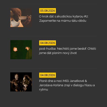
05.08.2026
O krok dál s akustickou kytarou #2:
Zapomeňte na mámu-tátu-dědu
04.08.2026
post-hudba: Nechtěli jsme bestof. Chtěli
jsme dát písním nový život
04.08.2026
Písně dne a noci Milli Janatkové &
Jaroslava Kořána zrají v dialogu hlasu a
rytmu