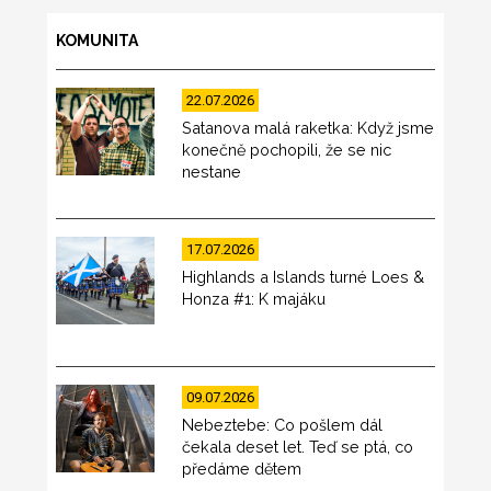
KOMUNITA
22.07.2026
Satanova malá raketka: Když jsme
konečně pochopili, že se nic
nestane
17.07.2026
Highlands a Islands turné Loes &
Honza #1: K majáku
09.07.2026
Nebeztebe: Co pošlem dál
čekala deset let. Teď se ptá, co
předáme dětem