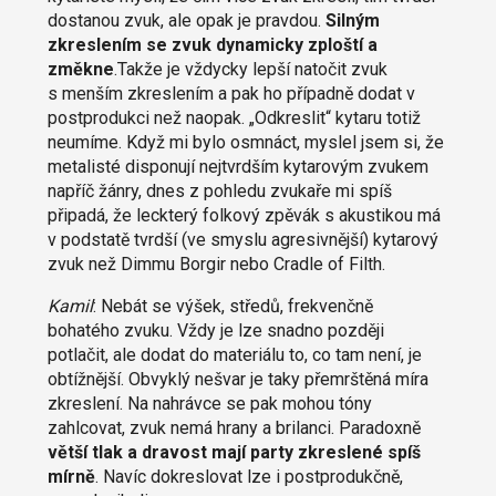
dostanou zvuk, ale opak je pravdou.
Silným
zkreslením se zvuk dynamicky zploští a
změkne
.Takže je vždycky lepší natočit zvuk
s menším zkreslením a pak ho případně dodat v
postprodukci než naopak. „Odkreslit“ kytaru totiž
neumíme. Když mi bylo osmnáct, myslel jsem si, že
metalisté disponují nejtvrdším kytarovým zvukem
napříč žánry, dnes z pohledu zvukaře mi spíš
připadá, že leckterý folkový zpěvák s akustikou má
v podstatě tvrdší (ve smyslu agresivnější) kytarový
zvuk než Dimmu Borgir nebo Cradle of Filth.
Kamil
: Nebát se výšek, středů, frekvenčně
bohatého zvuku. Vždy je lze snadno později
potlačit, ale dodat do materiálu to, co tam není, je
obtížnější. Obvyklý nešvar je taky přemrštěná míra
zkreslení. Na nahrávce se pak mohou tóny
zahlcovat, zvuk nemá hrany a brilanci. Paradoxně
větší tlak a dravost mají party zkreslené spíš
mírně
. Navíc dokreslovat lze i postprodukčně,