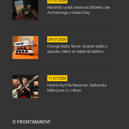
21.07.2026
Marshall uvádí zesilovač Billieho Joe
Armstronga z Green Day
29.07.2026
Orange Baby Terror: dvacet wattů v
aparátu, který se vejde do batohu
11.07.2026
Hodně Rychlá Recenze: Sadowsky
MetroLine 21 J-Bass
O FRONTMANOVI