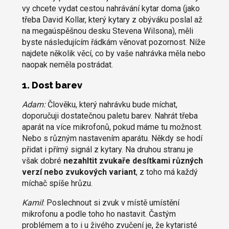
vy chcete vydat cestou nahrávání kytar doma (jako
třeba David Kollar, který kytary z obýváku poslal až
na megaúspěšnou desku Stevena Wilsona), měli
byste následujícím řádkám věnovat pozornost. Níže
najdete několik věcí, co by vaše nahrávka měla nebo
naopak neměla postrádat.
1. Dost barev
Adam:
Člověku, který nahrávku bude míchat,
doporučuji dostatečnou paletu barev. Nahrát třeba
aparát na více mikrofonů, pokud máme tu možnost.
Nebo s různým nastavením aparátu. Někdy se hodí
přidat i přímý signál z kytary. Na druhou stranu je
však dobré
nezahltit zvukaře desítkami různých
verzí nebo zvukových variant
, z toho má každý
míchač spíše hrůzu.
Kamil
: Poslechnout si zvuk v místě umístění
mikrofonu a podle toho ho nastavit. Častým
problémem a to i u živého zvučení je, že kytaristé