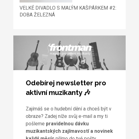
VELKÉ DIVADLO S MALÝM KAŠPÁRKEM #2:
DOBA ŽELEZNÁ
Odebírej newsletter pro
aktivní muzikanty 🎶
Zajímáš se o hudební dění a chceš být v
obraze? Zadej níže svůj e-mail a my ti
pošleme
pravidelnou dávku
muzikantských zajímavostí a novinek
každý měsíc
přímo do tvé pošty.