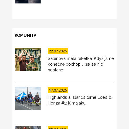
KOMUNITA
22.07.2026
Satanova malá raketka: Když jsme
konečně pochopili, že se nic
nestane
17.07.2026
Highlands a Islands turné Loes &
Honza #1: K majáku