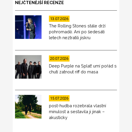
NEJČTENĚJŠÍ RECENZE
13.07.2026
The Rolling Stones stále drží
pohromadě. Ani po šedesáti
letech neztratili jiskru
20.07.2026
Deep Purple na Splat! umí pořád s
chutí zatnout riff do masa
15.07.2026
post-hudba rozebrala vlastní
minulost a sestavila ji jinak –
akusticky