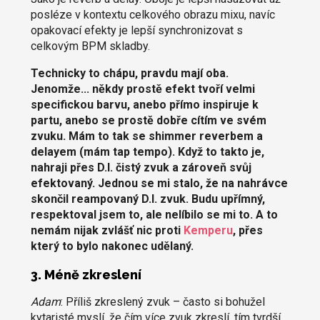
posléze v kontextu celkového obrazu mixu, navíc
opakovací efekty je lepší synchronizovat s
celkovým BPM skladby.
Technicky to chápu, pravdu mají oba.
Jenomže... někdy prostě efekt tvoří velmi
specifickou barvu, anebo přímo inspiruje k
partu, anebo se prostě dobře cítím ve svém
zvuku. Mám to tak se shimmer reverbem a
delayem (mám tap tempo). Když to takto je,
nahraji přes D.I. čistý zvuk a zároveň svůj
efektovaný. Jednou se mi stalo, že na nahrávce
skončil reampovaný D.I. zvuk. Budu upřímný,
respektoval jsem to, ale nelíbilo se mi to. A to
nemám nijak zvlášť nic proti
Kemperu
, přes
který to bylo nakonec udělaný.
3. Méně zkreslení
Adam
: Příliš zkreslený zvuk – často si bohužel
kytaristé myslí, že čím více zvuk zkreslí, tím tvrdší