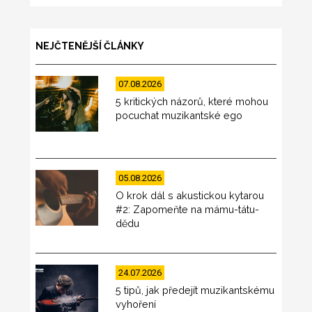
NEJČTENĚJŠÍ ČLÁNKY
07.08.2026
5 kritických názorů, které mohou
pocuchat muzikantské ego
05.08.2026
O krok dál s akustickou kytarou
#2: Zapomeňte na mámu-tátu-
dědu
24.07.2026
5 tipů, jak předejít muzikantskému
vyhoření