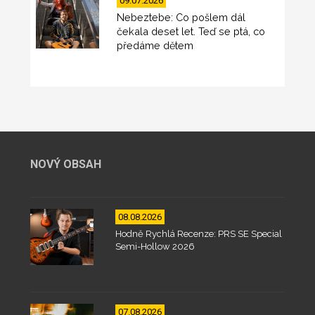
09.07.2026
Nebeztebe: Co pošlem dál
čekala deset let. Teď se ptá, co
předáme dětem
NOVÝ OBSAH
08.08.2026
Hodně Rychlá Recenze: PRS SE Special
Semi-Hollow 2026
07.08.2026