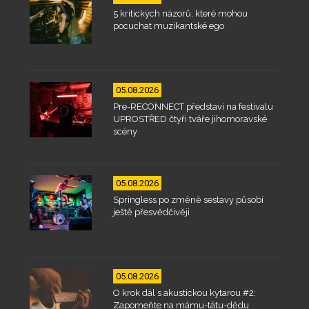
5 kritických názorů, které mohou
pocuchat muzikantské ego
05.08.2026
Pre-RECONNECT představí na festivalu
UPROSTŘED čtyři tváře jihomoravské
scény
05.08.2026
Springless po změně sestavy působí
ještě přesvědčivěji
05.08.2026
O krok dál s akustickou kytarou #2:
Zapomeňte na mámu-tátu-dědu