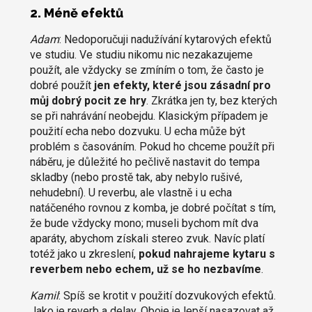
2. Méně efektů
Adam
: Nedoporučuji nadužívání kytarových efektů
ve studiu. Ve studiu nikomu nic nezakazujeme
použít, ale vždycky se zmíním o tom, že často je
dobré použít
jen efekty, které jsou zásadní pro
můj dobrý pocit ze hry
. Zkrátka jen ty, bez kterých
se při nahrávání neobejdu. Klasickým případem je
použití echa nebo dozvuku. U echa může být
problém s časováním. Pokud ho chceme použít při
náběru, je důležité ho pečlivě nastavit do tempa
skladby (nebo prostě tak, aby nebylo rušivé,
nehudební). U reverbu, ale vlastně i u echa
natáčeného rovnou z komba, je dobré počítat s tím,
že bude vždycky mono; museli bychom mít dva
aparáty, abychom získali stereo zvuk. Navíc platí
totéž jako u zkreslení,
pokud nahrajeme kytaru s
reverbem nebo echem, už se ho nezbavíme
.
Kamil
: Spíš se krotit v použití dozvukových efektů.
Jako je reverb a delay. Oboje je lepší nasazovat až