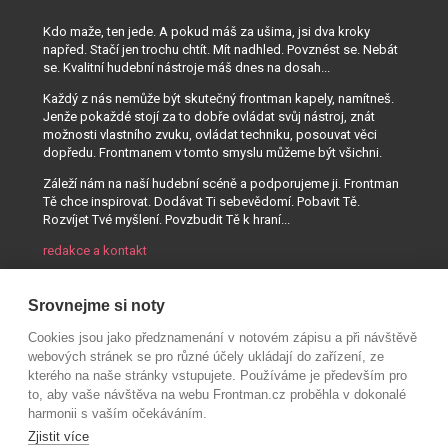
Kdo maže, ten jede. A pokud máš za ušima, jsi dva kroky
napřed. Stačí jen trochu chtít. Mít nadhled. Povznést se. Nebát
se. Kvalitní hudební nástroje máš dnes na dosah...
Každý z nás nemůže být skutečný frontman kapely, namítneš.
Jenže pokaždé stojí za to dobře ovládat svůj nástroj, znát
možnosti vlastního zvuku, ovládat techniku, posouvat věci
dopředu. Frontmanem v tomto smyslu můžeme být všichni.
Záleží nám na naší hudební scéně a podporujeme ji. Frontman
Tě chce inspirovat. Dodávat Ti sebevědomí. Pobavit Tě.
Rozvíjet Tvé myšlení. Povzbudit Tě k hraní...
redakce a kontakt
Srovnejme si noty
Cookies jsou jako předznamenání v notovém zápisu a při návštěvě
webových stránek se pro různé účely ukládají do zařízení, ze
kterého na naše stránky vstupujete. Používáme je především pro
to, aby vaše návštěva na webu Frontman.cz proběhla v dokonalé
harmonii s vaším očekáváním.
Zjistit více