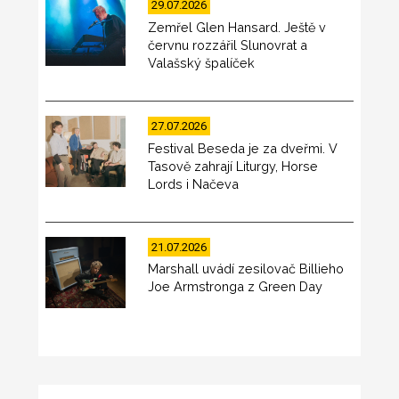
29.07.2026
Zemřel Glen Hansard. Ještě v
červnu rozzářil Slunovrat a
Valašský špalíček
27.07.2026
Festival Beseda je za dveřmi. V
Tasově zahrají Liturgy, Horse
Lords i Načeva
21.07.2026
Marshall uvádí zesilovač Billieho
Joe Armstronga z Green Day