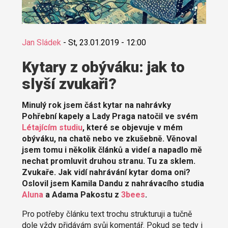
Jan Sládek
-
St, 23.01.2019 - 12:00
Kytary z obýváku: jak to
slyší zvukaři?
Minulý rok jsem část kytar na nahrávky
Pohřební kapely a Lady Praga natočil ve svém
Létajícím studiu
, které se objevuje v mém
obýváku, na chatě nebo ve zkušebně. Věnoval
jsem tomu i několik článků a videí a napadlo mě
nechat promluvit druhou stranu. Tu za sklem.
Zvukaře. Jak vidí nahrávání kytar doma oni?
Oslovil jsem Kamila Dandu z nahrávacího studia
Aluna
a Adama Pakostu z
3bees
.
Pro potřeby článku text trochu strukturuji a tučně
dole vždy přidávám svůj komentář. Pokud se tedy i