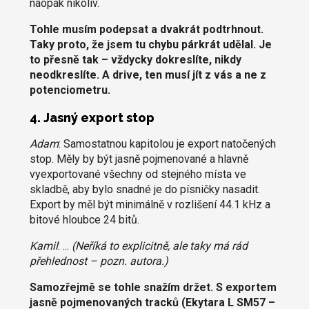
naopak nikoliv.
Tohle musím podepsat a dvakrát podtrhnout.
Taky proto, že jsem tu chybu párkrát udělal. Je
to přesně tak – vždycky dokreslíte, nikdy
neodkreslíte. A drive, ten musí jít z vás a ne z
potenciometru.
4. Jasný export stop
Adam
: Samostatnou kapitolou je export natočených
stop. Měly by být jasně pojmenované a hlavně
vyexportované všechny od stejného místa ve
skladbě, aby bylo snadné je do písničky nasadit.
Export by měl být minimálně v rozlišení 44.1 kHz a
bitové hloubce 24 bitů.
Kamil
: ...
(Neříká to explicitně, ale taky má rád
přehlednost – pozn. autora.)
Samozřejmě se tohle snažím držet. S exportem
jasně pojmenovaných tracků (Ekytara L SM57 –