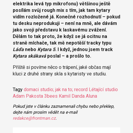
elektrika levá typ mikrofonu) většinou ještě
posílám svůj rough mix s tím, jak tam kytary
vidím rozložené já. Konečné rozhodnutí – pokud
tu desku neprodukuji – není na mně, ale dávám
jako svoji představu k laskavému zvážení.
Dělám to tak proto, že když se já ocitnu na
straně míchače, tak mě nepotěší tracky typu
Láďa
nebo
Kytara 5
. I když, jednou jsem track
Kytara skákavá
poslal – a prošlo to.
Příště si povíme něco o trápení, jaké občas mají
kluci z druhé strany skla s kytaristy ve studiu.
Tagy
domaci studio; jak na to; record
Létající studio
Adam Pakosta
3bees
Kamil Danda
Aluna
Pokud jste v článku zaznamenali chybu nebo překlep,
dejte nám prosím vědět na e-mail
redakce@frontman.cz
.