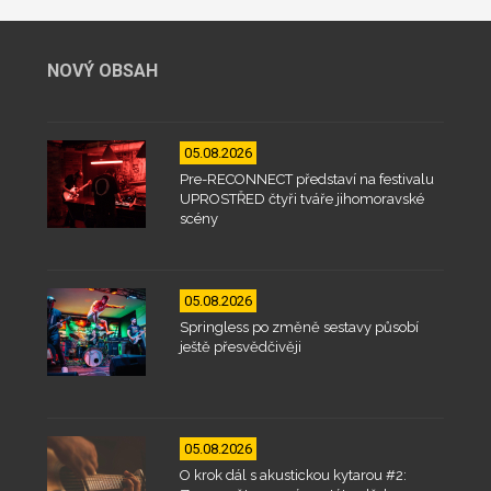
NOVÝ OBSAH
05.08.2026
Pre-RECONNECT představí na festivalu
UPROSTŘED čtyři tváře jihomoravské
scény
05.08.2026
Springless po změně sestavy působí
ještě přesvědčivěji
05.08.2026
O krok dál s akustickou kytarou #2: