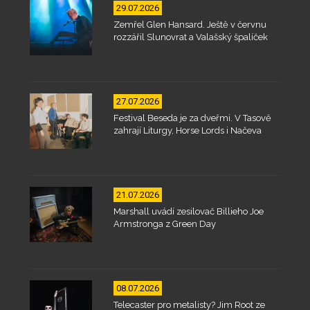
29.07.2026
Zemřel Glen Hansard. Ještě v červnu
rozzářil Slunovrat a Valašský špalíček
27.07.2026
Festival Beseda je za dveřmi. V Tasově
zahrají Liturgy, Horse Lords i Načeva
21.07.2026
Marshall uvádí zesilovač Billieho Joe
Armstronga z Green Day
08.07.2026
Telecaster pro metalisty? Jim Root ze