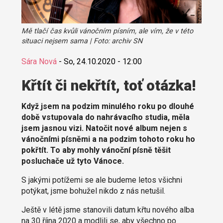
Mě tlačí čas kvůli vánočním písním, ale vím, že v této
situaci nejsem sama | Foto: archiv SN
Sára Nová
-
So, 24.10.2020 - 12:00
Křtít či nekřtít, toť otázka!
Když jsem na podzim minulého roku po dlouhé
době vstupovala do nahrávacího studia, měla
jsem jasnou vizi. Natočit nové album nejen s
vánočními písněmi a na podzim tohoto roku ho
pokřtít. To aby mohly vánoční písně těšit
posluchače už tyto Vánoce.
S jakými potížemi se ale budeme letos všichni
potýkat, jsme bohužel nikdo z nás netušil.
Ještě v létě jsme stanovili datum křtu nového alba
na 30 října 2020 a modlili se, aby všechno po