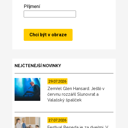
Příjmení
NEJČTENĚJŠÍ NOVINKY
29.07.2026
Zemřel Glen Hansard. Ještě v
červnu rozzářil Slunovrat a
Valašský špalíček
27.07.2026
Festival Beseda je za dveřmi. V