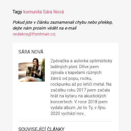
Tagy
komunita
Sára Nová
Pokud jste v článku zaznamenali chybu nebo překlep,
dejte nám prosím vědět na e-mail
redakce@frontman.cz
.
SÁRA NOVÁ
Zpěvačka a autorka optimisticky
laděných písní. Dříve jsem
zpívala s kapelami různých
žánrů od popu, rocku,
rockpunku až po lehčí metal. Na
začátku roku 2017 jsem začala
hrát na kytaru na akustických
koncertech. V roce 2018 jsem
vydala album Jsi to Ty, v říjnu
2020 vychází nov…
SOUVISEJÍCÍ ČLÁNKY