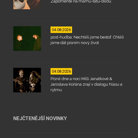
Zapomeňte na mámu-tátu-dědu
04.08.2026
post-hudba: Nechtěli jsme bestof. Chtěli
jsme dát písním nový život
04.08.2026
Písně dne a noci Milli Janatkové &
Jaroslava Kořána zrají v dialogu hlasu a
rytmu
NEJČTENĚJŠÍ NOVINKY