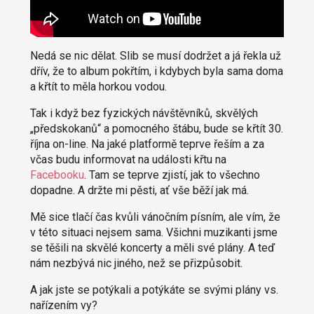
Nedá se nic dělat. Slib se musí dodržet a já řekla už
dřív, že to album pokřtím, i kdybych byla sama doma
a křtít to měla horkou vodou.
Tak i když bez fyzických návštěvníků, skvělých
„předskokanů“ a pomocného štábu, bude se křtít 30.
října on-line. Na jaké platformě teprve řeším a za
včas budu informovat na události křtu na
Facebooku
. Tam se teprve zjistí, jak to všechno
dopadne. A držte mi pěsti, ať vše běží jak má.
Mě sice tlačí čas kvůli vánočním písním, ale vím, že
v této situaci nejsem sama. Všichni muzikanti jsme
se těšili na skvělé koncerty a měli své plány. A teď
nám nezbývá nic jiného, než se přizpůsobit.
A jak jste se potýkali a potýkáte se svými plány vs.
nařízením vy?