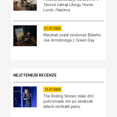
Tasově zahrají Liturgy, Horse
Lords i Načeva
21.07.2026
Marshall uvádí zesilovač Billieho
Joe Armstronga z Green Day
NEJČTENĚJŠÍ RECENZE
13.07.2026
The Rolling Stones stále drží
pohromadě. Ani po šedesáti
letech neztratili jiskru