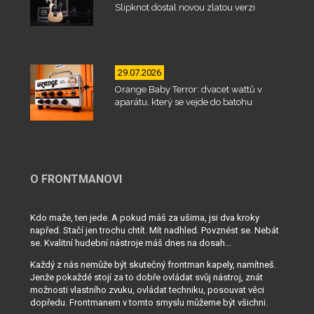
Slipknot dostal novou zlatou verzi
29.07.2026
Orange Baby Terror: dvacet wattů v
aparátu, který se vejde do batohu
O FRONTMANOVI
Kdo maže, ten jede. A pokud máš za ušima, jsi dva kroky
napřed. Stačí jen trochu chtít. Mít nadhled. Povznést se. Nebát
se. Kvalitní hudební nástroje máš dnes na dosah...
Každý z nás nemůže být skutečný frontman kapely, namítneš.
Jenže pokaždé stojí za to dobře ovládat svůj nástroj, znát
možnosti vlastního zvuku, ovládat techniku, posouvat věci
dopředu. Frontmanem v tomto smyslu můžeme být všichni.