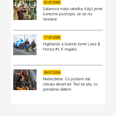
22.07.2026
Satanova malá raketka: Když jsme
konečně pochopili, že se nic
nestane
17.07.2026
Highlands a Islands turné Loes &
Honza #1: K majáku
09.07.2026
Nebeztebe: Co pošlem dál
čekala deset let. Teď se ptá, co
předáme dětem