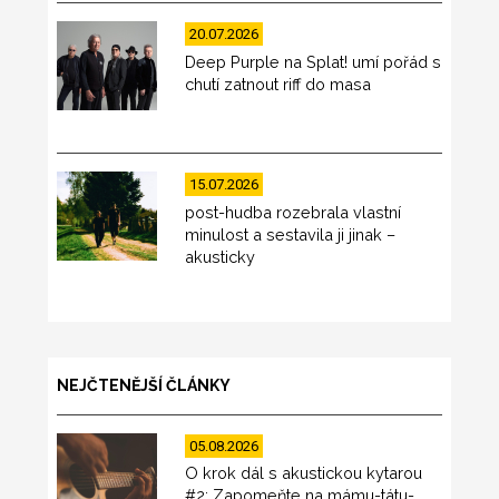
20.07.2026
Deep Purple na Splat! umí pořád s
chutí zatnout riff do masa
15.07.2026
post-hudba rozebrala vlastní
minulost a sestavila ji jinak –
akusticky
NEJČTENĚJŠÍ ČLÁNKY
05.08.2026
O krok dál s akustickou kytarou
#2: Zapomeňte na mámu-tátu-