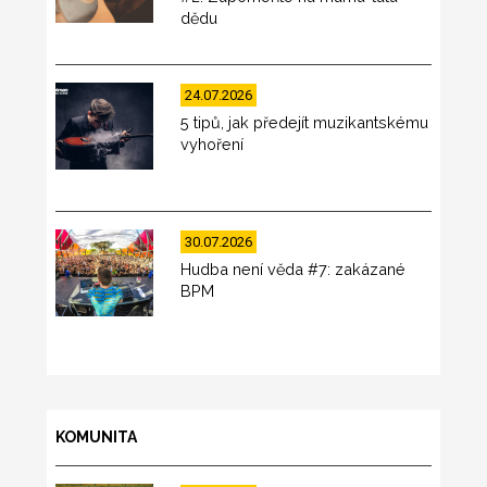
dědu
24.07.2026
5 tipů, jak předejít muzikantskému
vyhoření
30.07.2026
Hudba není věda #7: zakázané
BPM
KOMUNITA