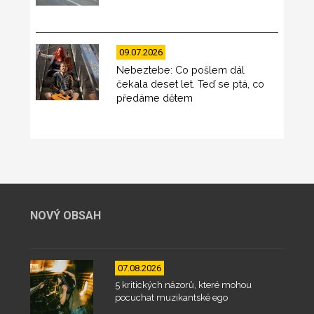
09.07.2026
Nebeztebe: Co pošlem dál
čekala deset let. Teď se ptá, co
předáme dětem
NOVÝ OBSAH
07.08.2026
5 kritických názorů, které mohou
pocuchat muzikantské ego