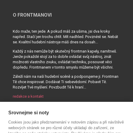
O FRONTMANOVI
Kdo maže, ten jede. A pokud máš za ušima, jsi dva kroky
napřed. Stačí jen trochu chtít. Mít nadhled. Povznést se. Nebát
se. Kvalitní hudební nástroje máš dnes na dosah...
Každý z nás nemůže být skutečný frontman kapely, namítneš.
Jenže pokaždé stojí za to dobře ovládat svůj nástroj, znát
možnosti vlastního zvuku, ovládat techniku, posouvat věci
dopředu. Frontmanem v tomto smyslu můžeme být všichni.
Záleží nám na naší hudební scéně a podporujeme ji. Frontman
Tě chce inspirovat. Dodávat Ti sebevědomí. Pobavit Tě.
Rozvíjet Tvé myšlení. Povzbudit Tě k hraní...
redakce a kontakt
Srovnejme si noty
Cookies jsou jako předznamenání v notovém zápisu a při návštěvě
webových stránek se pro různé účely ukládají do zařízení, ze