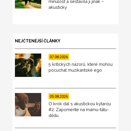
minulost a sestavila ji jinak –
akusticky
NEJČTENĚJŠÍ ČLÁNKY
07.08.2026
5 kritických názorů, které mohou
pocuchat muzikantské ego
05.08.2026
O krok dál s akustickou kytarou
#2: Zapomeňte na mámu-tátu-
dědu