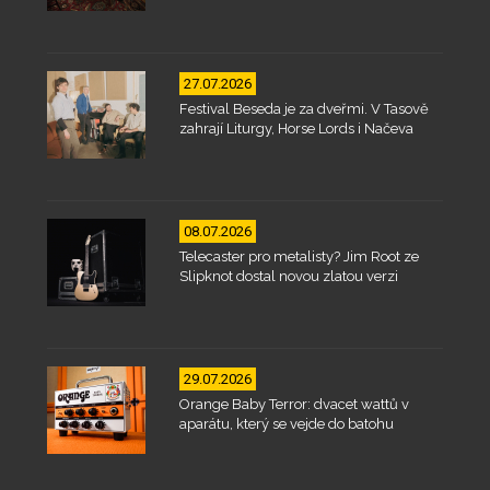
27.07.2026
Festival Beseda je za dveřmi. V Tasově
zahrají Liturgy, Horse Lords i Načeva
08.07.2026
Telecaster pro metalisty? Jim Root ze
Slipknot dostal novou zlatou verzi
29.07.2026
Orange Baby Terror: dvacet wattů v
aparátu, který se vejde do batohu