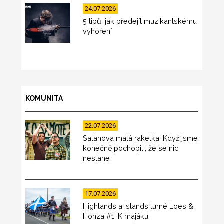
24.07.2026
5 tipů, jak předejít muzikantskému
vyhoření
KOMUNITA
22.07.2026
Satanova malá raketka: Když jsme
konečně pochopili, že se nic
nestane
17.07.2026
Highlands a Islands turné Loes &
Honza #1: K majáku