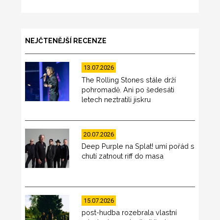
NEJČTENĚJŠÍ RECENZE
13.07.2026
The Rolling Stones stále drží
pohromadě. Ani po šedesáti
letech neztratili jiskru
20.07.2026
Deep Purple na Splat! umí pořád s
chutí zatnout riff do masa
15.07.2026
post-hudba rozebrala vlastní