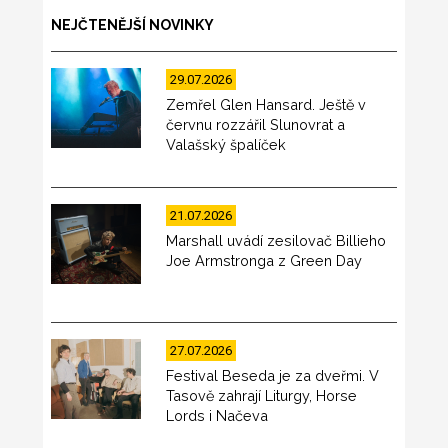
NEJČTENĚJŠÍ NOVINKY
29.07.2026
Zemřel Glen Hansard. Ještě v
červnu rozzářil Slunovrat a
Valašský špalíček
21.07.2026
Marshall uvádí zesilovač Billieho
Joe Armstronga z Green Day
27.07.2026
Festival Beseda je za dveřmi. V
Tasově zahrají Liturgy, Horse
Lords i Načeva