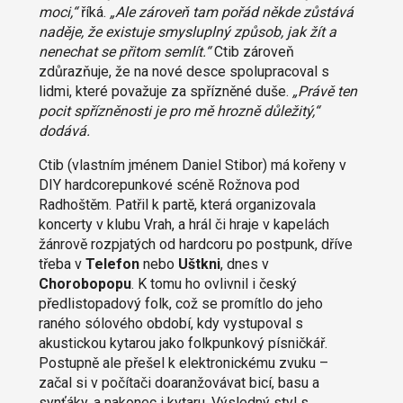
moci,“
říká.
„Ale zároveň tam pořád někde zůstává
naděje, že existuje smysluplný způsob, jak žít a
nenechat se přitom semlít.“
Ctib zároveň
zdůrazňuje, že na nové desce spolupracoval s
lidmi, které považuje za spřízněné duše.
„Právě ten
pocit spřízněnosti je pro mě hrozně důležitý,“
dodává.
Ctib (vlastním jménem Daniel Stibor) má kořeny v
DIY hardcorepunkové scéně Rožnova pod
Radhoštěm. Patřil k partě, která organizovala
koncerty v klubu Vrah, a hrál či hraje v kapelách
žánrově rozpjatých od hardcoru po postpunk, dříve
třeba v
Telefon
nebo
Uštkni
, dnes v
Chorobopopu
. K tomu ho ovlivnil i český
předlistopadový folk, což se promítlo do jeho
raného sólového období, kdy vystupoval s
akustickou kytarou jako folkpunkový písničkář.
Postupně ale přešel k elektronickému zvuku –
začal si v počítači doaranžovávat bicí, basu a
synťáky, a nakonec i kytaru. Výsledný styl s