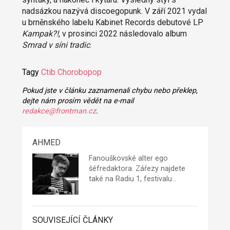
nadsázkou nazývá discoegopunk. V září 2021 vydal
u brněnského labelu Kabinet Records debutové LP
Kampak?!
, v prosinci 2022 následovalo album
Smrad v síni tradic
.
Tagy
Ctib
Chorobopop
Pokud jste v článku zaznamenali chybu nebo překlep,
dejte nám prosím vědět na e-mail
redakce@frontman.cz
.
AHMED
Fanouškovské alter ego
šéfredaktora
. Zářezy najdete
také na
Radiu 1
, festivalu…
SOUVISEJÍCÍ ČLÁNKY