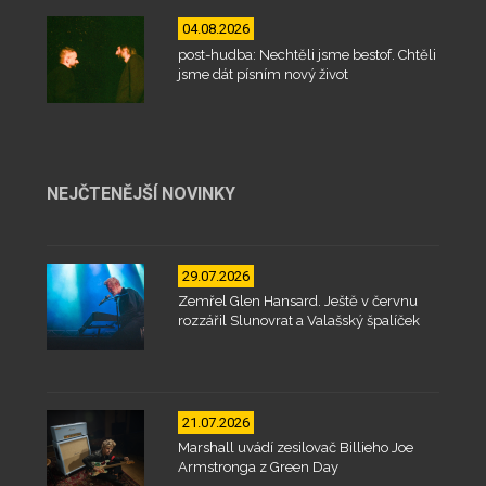
04.08.2026
post-hudba: Nechtěli jsme bestof. Chtěli
jsme dát písním nový život
NEJČTENĚJŠÍ NOVINKY
29.07.2026
Zemřel Glen Hansard. Ještě v červnu
rozzářil Slunovrat a Valašský špalíček
21.07.2026
Marshall uvádí zesilovač Billieho Joe
Armstronga z Green Day