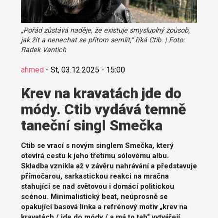
„Pořád zůstává naděje, že existuje smysluplný způsob,
jak žít a nenechat se přitom semlít,“ říká Ctib. | Foto:
Radek Vantich
ahmed
-
St, 03.12.2025 - 15:00
Krev na kravatách jde do
módy. Ctib vydává temně
taneční singl Smečka
Ctib se vrací s novým singlem Smečka, který
otevírá cestu k jeho třetímu sólovému albu.
Skladba vznikla až v závěru nahrávání a představuje
přímočarou, sarkastickou reakci na mračna
stahující se nad světovou i domácí politickou
scénou. Minimalistický beat, neúprosně se
opakující basová linka a refrénový motiv „krev na
kravatách / jde do módy / a má to tah“ vytvářejí