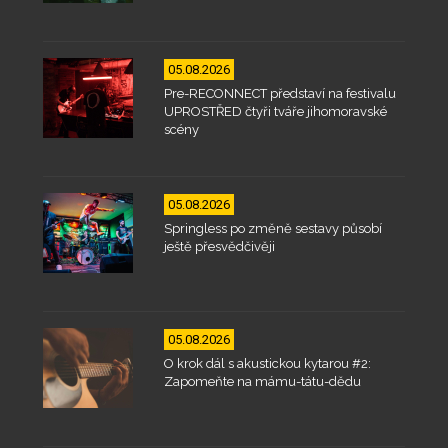
05.08.2026
Pre-RECONNECT představí na festivalu
UPROSTŘED čtyři tváře jihomoravské
scény
05.08.2026
Springless po změně sestavy působí
ještě přesvědčivěji
05.08.2026
O krok dál s akustickou kytarou #2:
Zapomeňte na mámu-tátu-dědu