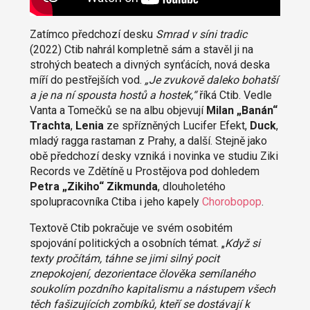
Zatímco předchozí desku
Smrad v síni tradic
(2022) Ctib nahrál kompletně sám a stavěl ji na
strohých beatech a divných synťácích, nová deska
míří do pestřejších vod.
„Je zvukově daleko bohatší
a je na ní spousta hostů a hostek,“
říká Ctib. Vedle
Vanta a Tomečků se na albu objevují
Milan „Banán“
Trachta
,
Lenia
ze spřízněných Lucifer Efekt,
Duck
,
mladý ragga rastaman z Prahy, a další. Stejně jako
obě předchozí desky vzniká i novinka ve studiu Ziki
Records ve Zdětíně u Prostějova pod dohledem
Petra „Zikiho“ Zikmunda
, dlouholetého
spolupracovníka Ctiba i jeho kapely
Chorobopop
.
Textově Ctib pokračuje ve svém osobitém
spojování politických a osobních témat. „
Když si
texty pročítám, táhne se jimi silný pocit
znepokojení, dezorientace člověka semílaného
soukolím pozdního kapitalismu a nástupem všech
těch fašizujících zombíků, kteří se dostávají k