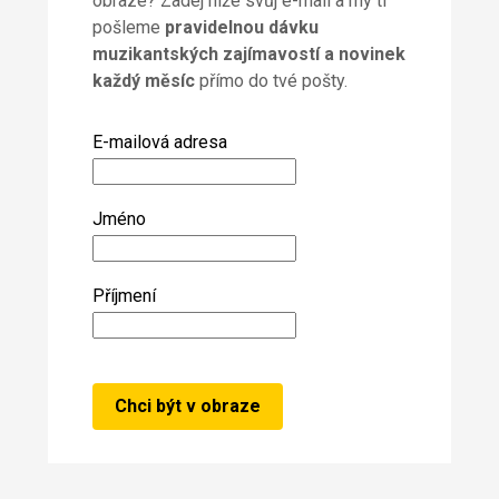
obraze? Zadej níže svůj e-mail a my ti
pošleme
pravidelnou dávku
muzikantských zajímavostí a novinek
každý měsíc
přímo do tvé pošty.
E-mailová adresa
Jméno
Příjmení