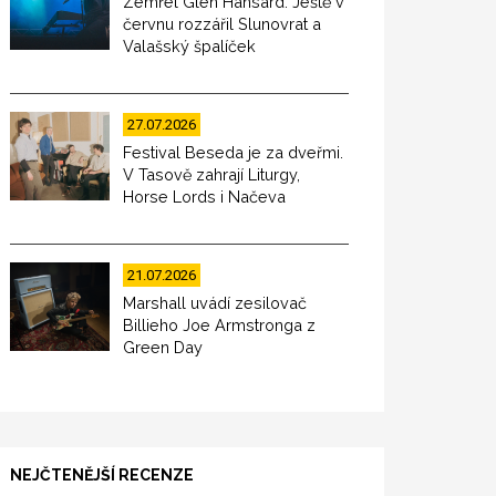
Zemřel Glen Hansard. Ještě v
červnu rozzářil Slunovrat a
Valašský špalíček
27.07.2026
Festival Beseda je za dveřmi.
V Tasově zahrají Liturgy,
Horse Lords i Načeva
21.07.2026
Marshall uvádí zesilovač
Billieho Joe Armstronga z
Green Day
NEJČTENĚJŠÍ RECENZE