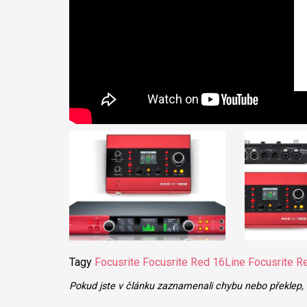
Tagy
Focusrite
Focusrite Red 16Line
Focusrite 
Pokud jste v článku zaznamenali chybu nebo překlep,