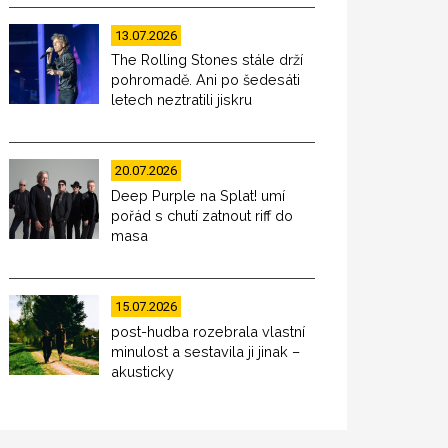
13.07.2026
The Rolling Stones stále drží
pohromadě. Ani po šedesáti
letech neztratili jiskru
20.07.2026
Deep Purple na Splat! umí
pořád s chutí zatnout riff do
masa
15.07.2026
post-hudba rozebrala vlastní
minulost a sestavila ji jinak –
akusticky