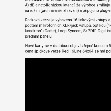
A) dB a natolik nízkou latencí, že výrobce zmiňu
na režim (přehrávání/nahrávání) a připojené plug-in
Racková verze je vybavena 16 linkovými vstupy a v
počtem mikrofonních XLR/jack vstupů, optikou (1-
konektorů (Dante), Loop Syncem, S/PDIF, DigiLi
předním panelu.
Nové karty se v distribuci objeví zřejmě koncem ř
cena špičkové verze Red 16Line 64x64 se má pohy