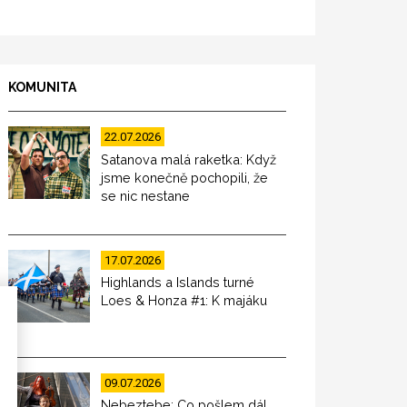
KOMUNITA
22.07.2026
Satanova malá raketka: Když
jsme konečně pochopili, že
se nic nestane
17.07.2026
Highlands a Islands turné
Loes & Honza #1: K majáku
09.07.2026
Nebeztebe: Co pošlem dál