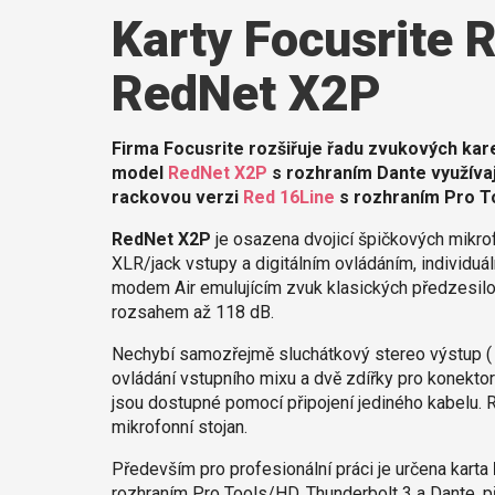
Karty Focusrite 
RedNet X2P
Firma Focusrite rozšiřuje řadu zvukových kar
model
RedNet X2P
s rozhraním Dante využívaj
rackovou verzi
Red 16Line
s rozhraním Pro To
RedNet X2P
je osazena dvojicí špičkových mikr
XLR/jack vstupy a digitálním ovládáním, individu
modem Air emulujícím zvuk klasických předzesilov
rozsahem až 118 dB.
Nechybí samozřejmě sluchátkový stereo výstup ( 1
ovládání vstupního mixu a dvě zdířky pro konektory
jsou dostupné pomocí připojení jediného kabelu. R
mikrofonní stojan.
Především pro profesionální práci je určena karta
rozhraním Pro Tools/HD, Thunderbolt 3 a Dante,