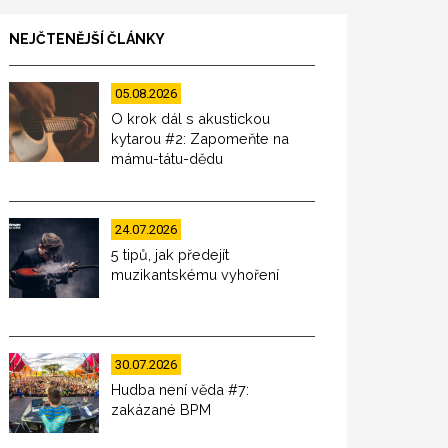
NEJČTENĚJŠÍ ČLÁNKY
05.08.2026
O krok dál s akustickou
kytarou #2: Zapomeňte na
mámu-tátu-dědu
24.07.2026
5 tipů, jak předejít
muzikantskému vyhoření
30.07.2026
Hudba není věda #7:
zakázané BPM