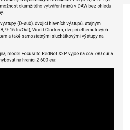
je možnost okamžitého vytváření mixů v DAW bez ohledu
y.
ýstupy (D-sub), dvojicí hlavních výstupů, stejným
8, 9-16 In/Out), World Clockem, dvojicí ethernetových
nkem a také samostatnými sluchátkovými výstupy na
íjna, model Focusrite RedNet X2P vyjde na cca 780 eur a
bovat na hranici 2 600 eur.