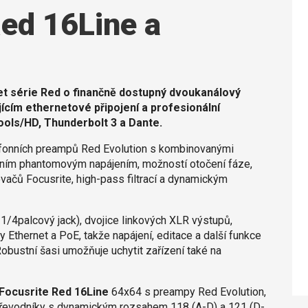
Red 16Line a
et série Red o finančně dostupný dvoukanálový
ícím ethernetové připojení a profesionální
ols/HD, Thunderbolt 3 a Dante.
ofonních preampů Red Evolution s kombinovanými
álním phantomovým napájením, možností otočení fáze,
ačů Focusrite, high-pass filtrací a dynamickým
/4palcový jack), dvojice linkových XLR výstupů,
 Ethernet a PoE, takže napájení, editace a další funkce
obustní šasi umožňuje uchytit zařízení také na
Focusrite Red 16Line
64x64 s preampy Red Evolution,
 převodníky s dynamickým rozsahem 118 (A-D) a 121 (D-