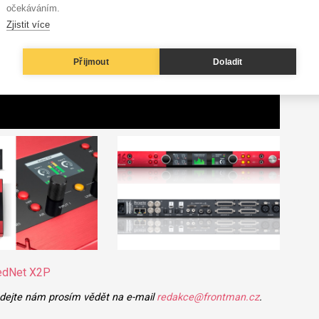
očekáváním.
Zjistit více
Přijmout
Doladit
RedNet X2P
 dejte nám prosím vědět na e-mail
redakce@frontman.cz
.