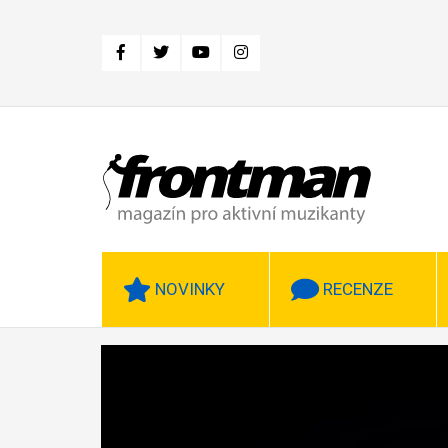
Přejít
k
hlavnímu
obsahu
NOVINKY
RECENZE