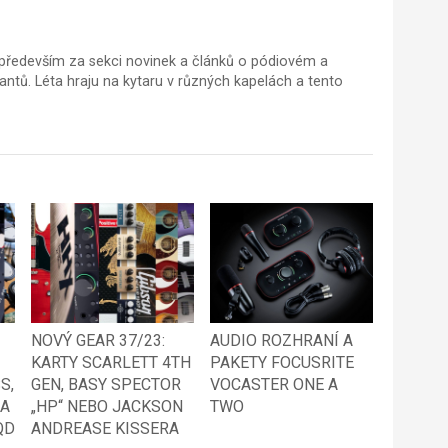
ředevším za sekci novinek a článků o pódiovém a
tů. Léta hraju na kytaru v různých kapelách a tento
NOVÝ GEAR 37/23:
AUDIO ROZHRANÍ A
KARTY SCARLETT 4TH
PAKETY FOCUSRITE
S,
GEN, BASY SPECTOR
VOCASTER ONE A
 A
„HP“ NEBO JACKSON
TWO
QD
ANDREASE KISSERA