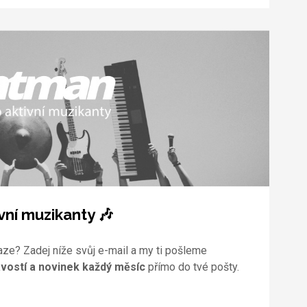
vní muzikanty 🎶
aze? Zadej níže svůj e-mail a my ti pošleme
vostí a novinek každý měsíc
přímo do tvé pošty.