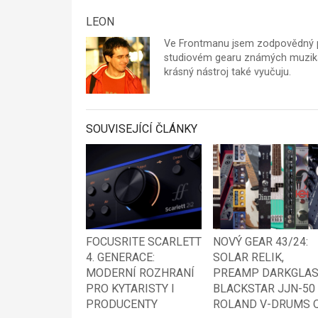
LEON
Ve Frontmanu jsem zodpovědný p
studiovém gearu známých muzikan
krásný nástroj také vyučuju.
SOUVISEJÍCÍ ČLÁNKY
FOCUSRITE SCARLETT
NOVÝ GEAR 43/24:
4. GENERACE:
SOLAR RELIK,
MODERNÍ ROZHRANÍ
PREAMP DARKGLAS
PRO KYTARISTY I
BLACKSTAR JJN-50
PRODUCENTY
ROLAND V-DRUMS 