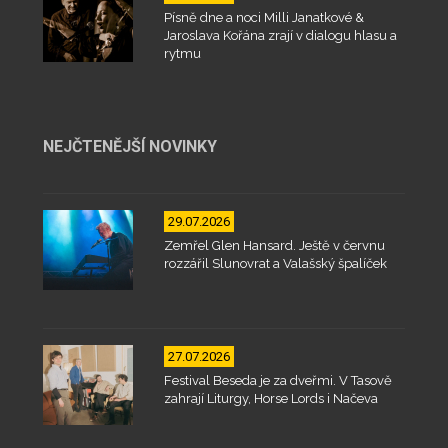
Písně dne a noci Milli Janatkové &
Jaroslava Kořána zrají v dialogu hlasu a
rytmu
NEJČTENĚJŠÍ NOVINKY
29.07.2026
Zemřel Glen Hansard. Ještě v červnu
rozzářil Slunovrat a Valašský špalíček
27.07.2026
Festival Beseda je za dveřmi. V Tasově
zahrají Liturgy, Horse Lords i Načeva