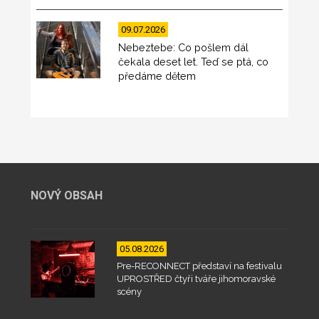
09.07.2026
Nebeztebe: Co pošlem dál
čekala deset let. Teď se ptá, co
předáme dětem
NOVÝ OBSAH
05.08.2026
Pre-RECONNECT představí na festivalu
UPROSTŘED čtyři tváře jihomoravské
scény