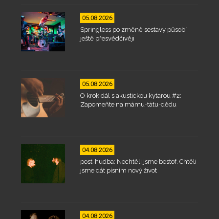
05.08.2026
Springless po změně sestavy působí
ještě přesvědčivěji
05.08.2026
O krok dál s akustickou kytarou #2:
Zapomeňte na mámu-tátu-dědu
04.08.2026
post-hudba: Nechtěli jsme bestof. Chtěli
jsme dát písním nový život
04.08.2026