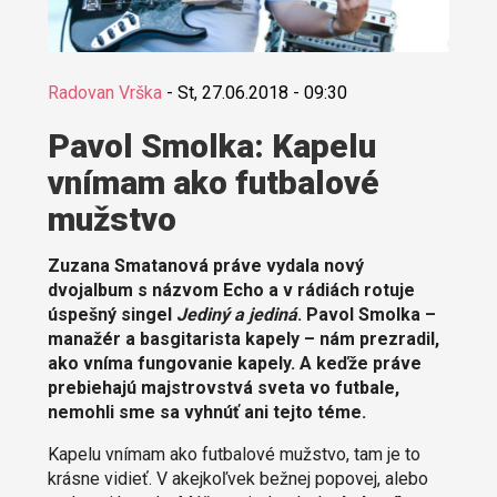
Radovan Vrška
-
St, 27.06.2018 - 09:30
Pavol Smolka: Kapelu
vnímam ako futbalové
mužstvo
Zuzana Smatanová práve vydala nový
dvojalbum s názvom Echo a v rádiách rotuje
úspešný singel
Jediný a jediná
. Pavol Smolka –
manažér a basgitarista kapely – nám prezradil,
ako vníma fungovanie kapely. A keďže práve
prebiehajú majstrovstvá sveta vo futbale,
nemohli sme sa vyhnúť ani tejto téme.
Kapelu vnímam ako futbalové mužstvo, tam je to
krásne vidieť. V akejkoľvek bežnej popovej, alebo