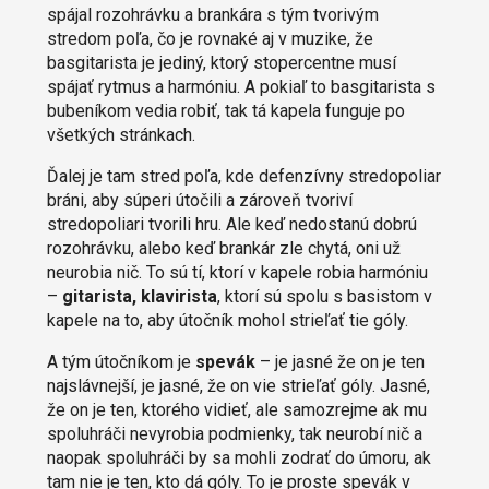
spájal rozohrávku a brankára s tým tvorivým
stredom poľa, čo je rovnaké aj v muzike, že
basgitarista je jediný, ktorý stopercentne musí
spájať rytmus a harmóniu. A pokiaľ to basgitarista s
bubeníkom vedia robiť, tak tá kapela funguje po
všetkých stránkach.
Ďalej je tam stred poľa, kde defenzívny stredopoliar
bráni, aby súperi útočili a zároveň tvoriví
stredopoliari tvorili hru. Ale keď nedostanú dobrú
rozohrávku, alebo keď brankár zle chytá, oni už
neurobia nič. To sú tí, ktorí v kapele robia harmóniu
–
gitarista, klavirista
, ktorí sú spolu s basistom v
kapele na to, aby útočník mohol strieľať tie góly.
A tým útočníkom je
spevák
– je jasné že on je ten
najslávnejší, je jasné, že on vie strieľať góly. Jasné,
že on je ten, ktorého vidieť, ale samozrejme ak mu
spoluhráči nevyrobia podmienky, tak neurobí nič a
naopak spoluhráči by sa mohli zodrať do úmoru, ak
tam nie je ten, kto dá góly. To je proste spevák v