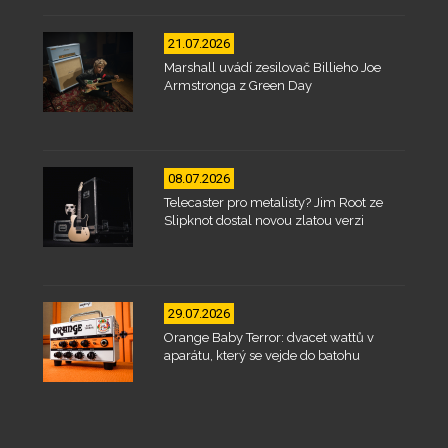
21.07.2026
Marshall uvádí zesilovač Billieho Joe
Armstronga z Green Day
08.07.2026
Telecaster pro metalisty? Jim Root ze
Slipknot dostal novou zlatou verzi
29.07.2026
Orange Baby Terror: dvacet wattů v
aparátu, který se vejde do batohu