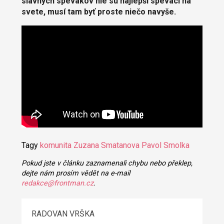
slávnych spevákov nie sú najlepší speváci na
svete, musí tam byť proste niečo navyše.
Tagy
komunita
Zuzana Smatanova
Pavol Smolka
Pokud jste v článku zaznamenali chybu nebo překlep,
dejte nám prosím vědět na e-mail
redakce@frontman.cz
.
RADOVAN VRŠKA