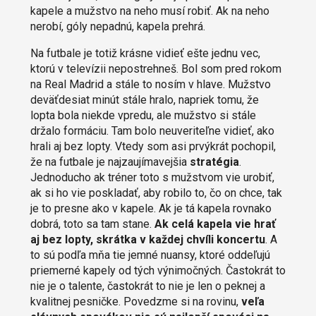
kapele a mužstvo na neho musí robiť. Ak na neho
nerobí, góly nepadnú, kapela prehrá.
Na futbale je totiž krásne vidieť ešte jednu vec,
ktorú v televízii nepostrehneš. Bol som pred rokom
na Real Madrid a stále to nosím v hlave. Mužstvo
deväťdesiat minút stále hralo, napriek tomu, že
lopta bola niekde vpredu, ale mužstvo si stále
držalo formáciu. Tam bolo neuveriteľne vidieť, ako
hrali aj bez lopty. Vtedy som asi prvýkrát pochopil,
že na futbale je najzaujímavejšia
stratégia
.
Jednoducho ak tréner toto s mužstvom vie urobiť,
ak si ho vie poskladať, aby robilo to, čo on chce, tak
je to presne ako v kapele. Ak je tá kapela rovnako
dobrá, toto sa tam stane.
Ak celá kapela vie hrať
aj bez lopty, skrátka v každej chvíli koncertu
. A
to sú podľa mňa tie jemné nuansy, ktoré oddeľujú
priemerné kapely od tých výnimočných. Častokrát to
nie je o talente, častokrát to nie je len o peknej a
kvalitnej pesničke. Povedzme si na rovinu,
veľa