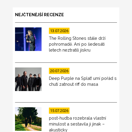
NEJČTENĚJŠÍ RECENZE
13.07.2026
The Rolling Stones stále drží
pohromadě. Ani po šedesáti
letech neztratili jiskru
20.07.2026
Deep Purple na Splat! umí pořád s
chutí zatnout riff do masa
15.07.2026
post-hudba rozebrala vlastní
minulost a sestavila ji jinak –
akusticky