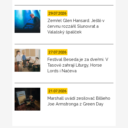
29.07.2026
Zemřel Glen Hansard. Ještě v
červnu rozzářil Slunovrat a
Valašský špalíček
27.07.2026
Festival Beseda je za dveřmi. V
Tasově zahrají Liturgy, Horse
Lords i Načeva
21.07.2026
Marshall uvádí zesilovač Billieho
Joe Armstronga z Green Day