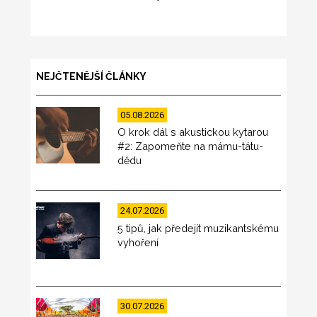
NEJČTENĚJŠÍ ČLÁNKY
05.08.2026
O krok dál s akustickou kytarou
#2: Zapomeňte na mámu-tátu-
dědu
24.07.2026
5 tipů, jak předejít muzikantskému
vyhoření
30.07.2026