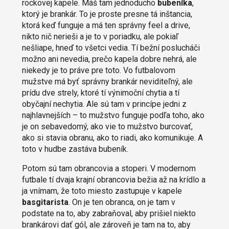
rockovej kapele. Máš tam jednoducho
bubeníka
,
ktorý je brankár. To je proste presne tá inštancia,
ktorá keď funguje a má ten správny feel a drive,
nikto nič nerieši a je to v poriadku, ale pokiaľ
nešliape, hneď to všetci vedia. Tí bežní poslucháči
možno ani nevedia, prečo kapela dobre nehrá, ale
niekedy je to práve pre toto. Vo futbalovom
mužstve má byť správny brankár neviditeľný, ale
prídu dve strely, ktoré tí výnimoční chytia a tí
obyčajní nechytia. Ale sú tam v princípe jedni z
najhlavnejších – to mužstvo funguje podľa toho, ako
je on sebavedomý, ako vie to mužstvo burcovať,
ako si stavia obranu, ako to riadi, ako komunikuje. A
toto v hudbe zastáva bubeník.
Potom sú tam obrancovia a stoperi. V modernom
futbale tí dvaja krajní obrancovia bežia až na krídlo a
ja vnímam, že toto miesto zastupuje v kapele
basgitarista
. On je ten obranca, on je tam v
podstate na to, aby zabraňoval, aby prišiel niekto
brankárovi dať gól, ale zároveň je tam na to, aby