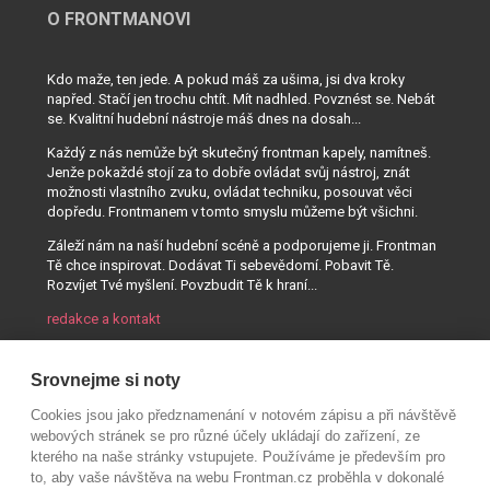
O FRONTMANOVI
Kdo maže, ten jede. A pokud máš za ušima, jsi dva kroky
napřed. Stačí jen trochu chtít. Mít nadhled. Povznést se. Nebát
se. Kvalitní hudební nástroje máš dnes na dosah...
Každý z nás nemůže být skutečný frontman kapely, namítneš.
Jenže pokaždé stojí za to dobře ovládat svůj nástroj, znát
možnosti vlastního zvuku, ovládat techniku, posouvat věci
dopředu. Frontmanem v tomto smyslu můžeme být všichni.
Záleží nám na naší hudební scéně a podporujeme ji. Frontman
Tě chce inspirovat. Dodávat Ti sebevědomí. Pobavit Tě.
Rozvíjet Tvé myšlení. Povzbudit Tě k hraní...
redakce a kontakt
Srovnejme si noty
Cookies jsou jako předznamenání v notovém zápisu a při návštěvě
webových stránek se pro různé účely ukládají do zařízení, ze
kterého na naše stránky vstupujete. Používáme je především pro
to, aby vaše návštěva na webu Frontman.cz proběhla v dokonalé