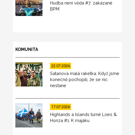
Hudba není věda #7: zakázané
BPM
KOMUNITA
22.07.2026
Satanova malá raketka: Když jsme
konečně pochopili, že se nic
nestane
17.07.2026
Highlands a Islands turné Loes &
Honza #1: K majáku