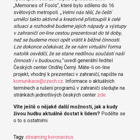
„Memories of Fools“
,
které bylo sdíleno do 16
světových metropolí.
„Velmi nás těší, že čeští
umělci takto aktivně a kreativně přistoupili k celé
situaci a rozhodně budeme jejich nápady a výstupy
v zahraničí on-line cestou prezentovat do té doby,
než se budeme moci opět vrátit k běžné činnosti.
Lze dokonce očekávat, že se nám virtuální forma
natolik osvědčí, že se stane nedílnou součástí naší
činnosti i v budoucnu,“
uvedl generální ředitel
Českých center Ondřej Černý. Máte-li on-line
projekt, vhodný k prezentaci v zahraničí, napište na
komunikace@czech.cz
. Informace o aktuálních
termínech a rušení programů v zahraničí sledujte na
stránkách jednotlivých českých center
zde.
Víte ještě o nějaké další možnosti, jak a kudy
živou hudbu aktuálně dostat k lidem?
Podělte se
o to s ostatními.
Tagy
streaming
koronavirus