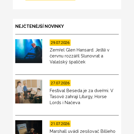
NEJČTENĚJŠÍ NOVINKY
29.07.2026
Zemřel Glen Hansard. Ještě v
červnu rozzářil Slunovrat a
Valašský špalíček
27.07.2026
Festival Beseda je za dveřmi. V
Tasově zahrají Liturgy, Horse
Lords i Načeva
21.07.2026
Marshall uvádí zesilovač Billieho