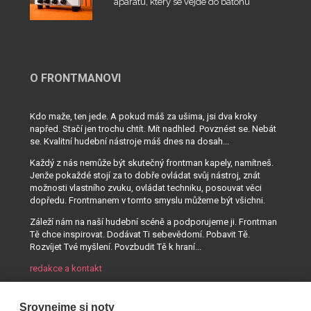
aparátu, který se vejde do batohu
O FRONTMANOVI
Kdo maže, ten jede. A pokud máš za ušima, jsi dva kroky
napřed. Stačí jen trochu chtít. Mít nadhled. Povznést se. Nebát
se. Kvalitní hudební nástroje máš dnes na dosah...
Každý z nás nemůže být skutečný frontman kapely, namítneš.
Jenže pokaždé stojí za to dobře ovládat svůj nástroj, znát
možnosti vlastního zvuku, ovládat techniku, posouvat věci
dopředu. Frontmanem v tomto smyslu můžeme být všichni.
Záleží nám na naší hudební scéně a podporujeme ji. Frontman
Tě chce inspirovat. Dodávat Ti sebevědomí. Pobavit Tě.
Rozvíjet Tvé myšlení. Povzbudit Tě k hraní...
redakce a kontakt
Srovnejme si noty