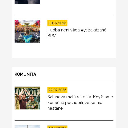
30.07.2026
Hudba není věda #7: zakázané
BPM
KOMUNITA
22.07.2026
Satanova malá raketka: Když jsme
konečně pochopili, že se nic
nestane