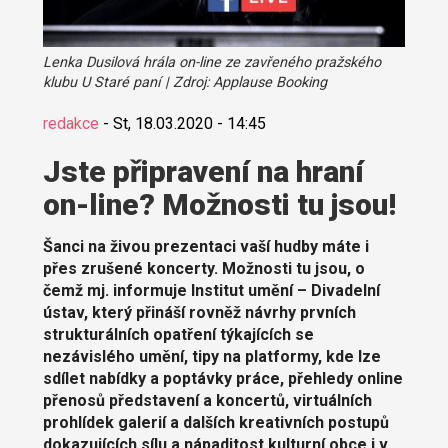
Lenka Dusilová hrála on-line ze zavřeného pražského
klubu U Staré paní | Zdroj: Applause Booking
redakce
-
St, 18.03.2020 - 14:45
Jste připravení na hraní
on-line? Možnosti tu jsou!
Šanci na živou prezentaci vaší hudby máte i
přes zrušené koncerty. Možnosti tu jsou, o
čemž mj. informuje Institut umění – Divadelní
ústav, který přináší rovněž návrhy prvních
strukturálních opatření týkajících se
nezávislého umění, tipy na platformy, kde lze
sdílet nabídky a poptávky práce, přehledy online
přenosů představení a koncertů, virtuálních
prohlídek galerií a dalších kreativních postupů
dokazujících sílu a nápaditost kulturní obce i v