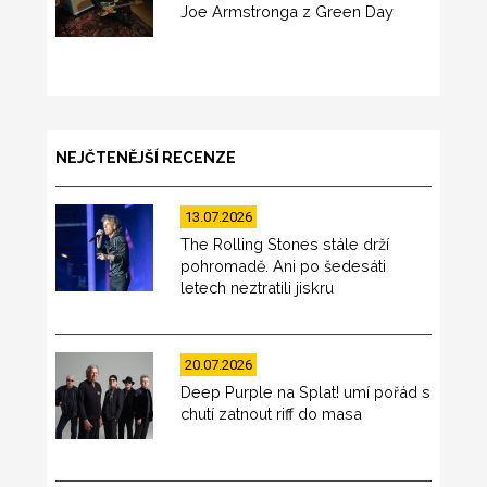
Joe Armstronga z Green Day
NEJČTENĚJŠÍ RECENZE
13.07.2026
The Rolling Stones stále drží
pohromadě. Ani po šedesáti
letech neztratili jiskru
20.07.2026
Deep Purple na Splat! umí pořád s
chutí zatnout riff do masa