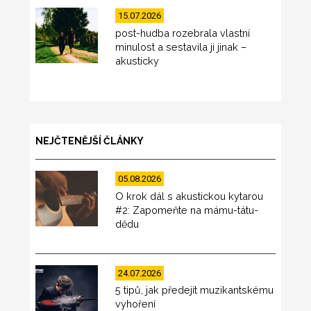
15.07.2026
post-hudba rozebrala vlastní
minulost a sestavila ji jinak –
akusticky
NEJČTENĚJŠÍ ČLÁNKY
05.08.2026
O krok dál s akustickou kytarou
#2: Zapomeňte na mámu-tátu-
dědu
24.07.2026
5 tipů, jak předejít muzikantskému
vyhoření