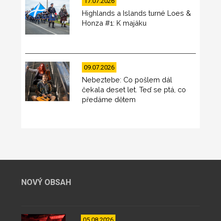
17.07.2026
Highlands a Islands turné Loes &
Honza #1: K majáku
09.07.2026
Nebeztebe: Co pošlem dál
čekala deset let. Teď se ptá, co
předáme dětem
NOVÝ OBSAH
05.08.2026