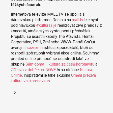
těžkých časech.
Internetová televize MALL.TV se spojila s
dárcovskou platformou Donio a na
mall.tv
lze nyní
pod hlavičkou
#kulturažije
realizovat živé přenosy z
koncertů, uměleckých vystoupení i přednášek.
Projektu se účastní kapely The Atavists, Hentai
Corporation, PSH, Zrní nebo WWW. Portál GoOut
uveřejnil
seznam
institucí a pořadatelů, kteří se
rozhodli zpřístupnit vybrané akce online. Souhrnný
přehled online přenosů se soustředí také ve
skupině
Sám doma – kultura za časů koronaviru
a
Zábava v době koroNOVÉ
či na stránce
Kultura
Online
, inspirativní je také skupina
Umění přežívá –
kultura vs. koronavirus
.