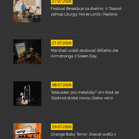
27.07.2026
Festival Beseda je za dveřmi. V Tasově
zahrají Liturgy, Horse Lords i Načeva
21.07.2026
Marshall uvádí zesilovač Billieho Joe
Armstronga z Green Day
08.07.2026
Telecaster pro metalisty? Jim Root ze
Slipknot dostal novou zlatou verzi
29.07.2026
Orange Baby Terror: dvacet wattů v