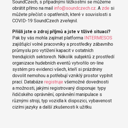
SoundCzech, s případnými těžkostmi se můžeme
obrátit přímo na mail
info@soundczech.cz
. A
zde
si
můžete přečíst o opatřeních, které v souvislosti s
COVID-19 SoundCzech zveřejnil.
Přišli jste o zdroj příjmů a jste v tíživé situaci?
Pak by vás mohla zajímat platforma
INTERMESOS
zajišťující volné pracovníky a prostředky zábavního
průmyslu pro vytížení kapacit v ostatních
trendujících sektorech. Několik subjektů z prostředí
organizace hudebních eventů vytvořilo on-line
systém pro evidenci všech, kteří si prázdniny
dovolit nemohou a potřebují vzniklý prostor vyplnit
prací. Databáze
registruje
všemožné dovednosti
a možnosti, jakými registrovaný disponuje: typy
řidičského oprávnění, oprávnění manipulace s
různými stroji, typ vozidla k dispozici, vybavenost
cizími jazyky a další zkušenosti k užitku.