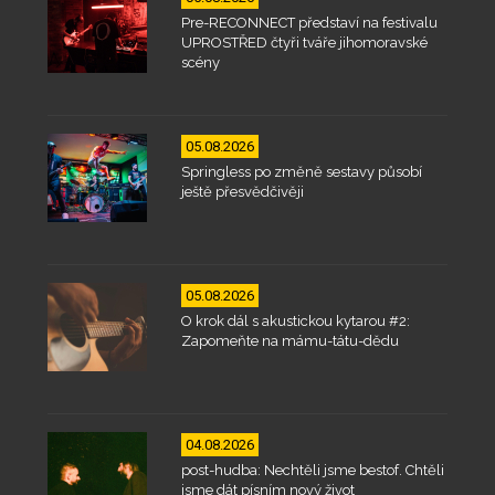
Pre-RECONNECT představí na festivalu
UPROSTŘED čtyři tváře jihomoravské
scény
05.08.2026
Springless po změně sestavy působí
ještě přesvědčivěji
05.08.2026
O krok dál s akustickou kytarou #2:
Zapomeňte na mámu-tátu-dědu
04.08.2026
post-hudba: Nechtěli jsme bestof. Chtěli
jsme dát písním nový život