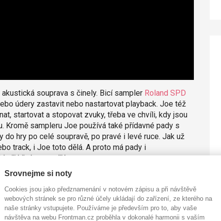
 akustická souprava s činely. Bicí sampler
Roland SPD
nebo údery zastavit nebo nastartovat playback. Joe též
at, startovat a stopovat zvuky, třeba ve chvíli, kdy jsou
lu. Kromě sampleru Joe používá také přídavné pady s
do hry po celé soupravě, po pravé i levé ruce. Jak už
 track, i Joe toto dělá. A proto má pady i
 při hře bez potíží.
Srovnejme si noty
snímají signál zvuku bubnu po úderu paličkou. To je
oliv připraveným zvukem. Ať už upraveným akustickým
Cookies jsou jako předznamenání v notovém zápisu a při návštěvě
rekvence a buben dostane úplně jiný charakter, barvu a
webových stránek se pro různé účely ukládají do zařízení, ze kterého na
naše stránky vstupujete. Používáme je především pro to, aby vaše
e bubeník stále hraje na svou soupravu a zůstává mu
návštěva na webu Frontman.cz proběhla v dokonalé harmonii s vaším
né. Některým bubeníkům totiž může pocitově vadit např.