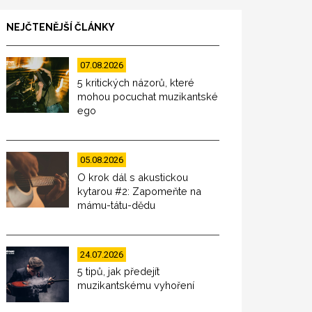
NEJČTENĚJŠÍ ČLÁNKY
07.08.2026
5 kritických názorů, které
mohou pocuchat muzikantské
ego
05.08.2026
O krok dál s akustickou
kytarou #2: Zapomeňte na
mámu-tátu-dědu
24.07.2026
5 tipů, jak předejít
muzikantskému vyhoření