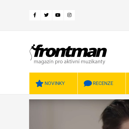
Přejít
k
hlavnímu
obsahu
NOVINKY
RECENZE