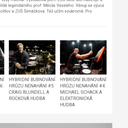
řídě legendárního prof. Miloše Veselého. Věnuji se výuce
ořilov a ZUŠ Šimáčkova. Též učím soukromě. Pro
NÍ
HYBRIDNÍ BUBNOVÁNÍ
HYBRIDNÍ BUBNOVÁNÍ
6:
HRŮZU NENAHÁNÍ #5:
HRŮZU NENAHÁNÍ #4:
CRAIG BLUNDELL A
MICHAEL SCHACK A
ROCKOVÁ HUDBA
ELEKTRONICKÁ
HUDBA