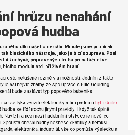
ní hrůzu nenahání
 popová hudba
u druhého dílu našeho seriálu. Minule jsme probírali
 tak klasického nástroje, jako je bicí souprava. Psal
stní kuchyně, připravených třeba při natáčení ve
 bicího modulu atd. při živém hraní.
á naprosto netušené rozměry a možnosti. Jedním z takto
erý je asi nejvíc známý ze spolupráce s Ellie Goulding.
 seriál bude zastávat typ popového bubeníka.
u, co se týká využití elektroniky a tím pádem i
hybridního
hudba se řídí trochu jinými pravidly. I když tak úplně
h. Navíc hranice mezi hudebními styly, co je nové, co
rají. Spousta dnešní hudby nesnese škatulky a nemusí
tgarda, elektronika, industriál, vše co pomůže výsledku a