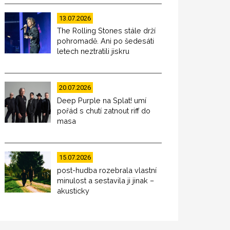
13.07.2026
The Rolling Stones stále drží
pohromadě. Ani po šedesáti
letech neztratili jiskru
20.07.2026
Deep Purple na Splat! umí
pořád s chutí zatnout riff do
masa
15.07.2026
post-hudba rozebrala vlastní
minulost a sestavila ji jinak –
akusticky