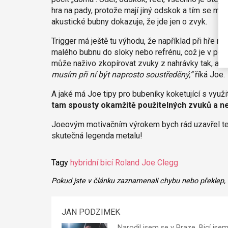
hra na pady, protože mají jiný odskok a tím se mě
akustické bubny dokazuje, že jde jen o zvyk.
Trigger má ještě tu výhodu, že například při hře
malého bubnu do sloky nebo refrénu, což je v pop
může naživo zkopírovat zvuky z nahrávky tak, aby pl
musím při ní být naprosto soustředěný,“
říká Joe.
A jaké má Joe tipy pro bubeníky koketující s využ
tam spousty okamžitě použitelných zvuků a n
Joeovým motivačním výrokem bych rád uzavřel ten
skutečná legenda metalu!
Tagy
hybridní bicí
Roland
Joe Clegg
Pokud jste v článku zaznamenali chybu nebo překlep,
JAN PODZIMEK
Narodil jsem se v Praze. Bicí jse