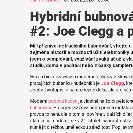
Hybridní bubnová
#2: Joe Clegg a
Milí příznivci netradičního bubnování, vítejte 
zejména historii a možnosti užití elektroniky u
jsem o samplování, využívání zvuků ať už z vla
studiu, doma v počítači nebo z banky sampleru,
Hra na bicí díky využití moderní techniky získáv
pracujících bubeníků-hudebníků je
Joe Clegg
, kt
Joeův životopis je samozřejmě delší, ale pro náš
Moderní
popová hudba
je vlastně na špici peloton
bubnování
. Přeci jen jazzová nebo přísná metalová 
pravda to není, ale o tom si povíme v dalších dílec
staré a co moderní, se v 21. století naprosto stí
nutně jít o těžkou uměleckou záležitost. Pop, avan