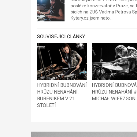
posléze konzervatoř v Praze, ve t
bicích na ZUŠ Vadima Petrova Sp
Kytary.cz jsem nato…
SOUVISEJÍCÍ ČLÁNKY
HYBRIDNÍ BUBNOVÁNÍ
HYBRIDNÍ BUBNOVÁ
HRŮZU NENAHÁNÍ:
HRŮZU NENAHÁNÍ #
BUBENÍKEM V 21.
MICHAŁ WIERZGOŃ
STOLETÍ