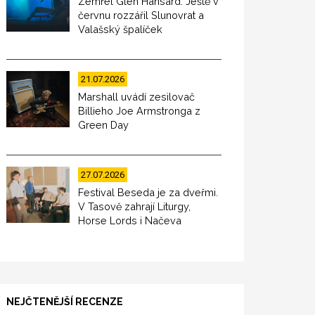
Zemřel Glen Hansard. Ještě v
červnu rozzářil Slunovrat a
Valašský špalíček
21.07.2026
Marshall uvádí zesilovač
Billieho Joe Armstronga z
Green Day
27.07.2026
Festival Beseda je za dveřmi.
V Tasově zahrají Liturgy,
Horse Lords i Načeva
NEJČTENĚJŠÍ RECENZE