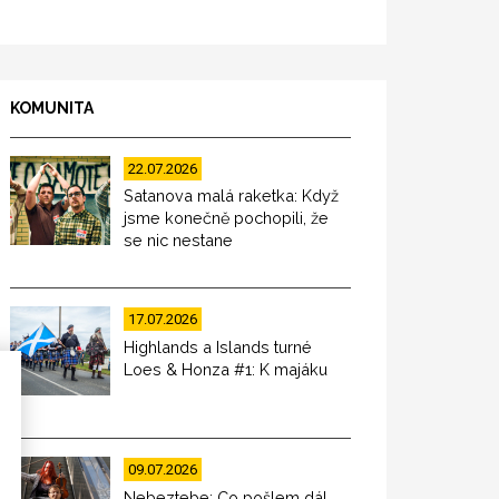
KOMUNITA
22.07.2026
Satanova malá raketka: Když
jsme konečně pochopili, že
se nic nestane
17.07.2026
Highlands a Islands turné
Loes & Honza #1: K majáku
09.07.2026
Nebeztebe: Co pošlem dál