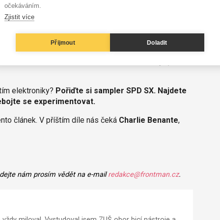
očekáváním.
ní pocit ze hry. Joe kombinací hry na gumové pady i
Zjistit více
 na stejný buben se stejným odskokem může změnit zvuk
Přijmout
Doladit
ové hudbě hodně užívaný aranžérský prvek. Bubeník tak
atící divák dostal to, na co se těšil.
„Je to moje práce,
itím elektroniky?
Pořiďte si sampler SPD SX. Najdete
ebojte se experimentovat.
to článek. V příštím díle nás čeká
Charlie Benante
,
 dejte nám prosím vědět na e-mail
redakce@frontman.cz
.
m vždy miloval. Vystudoval jsem ZUŠ obor bicí nástroje a