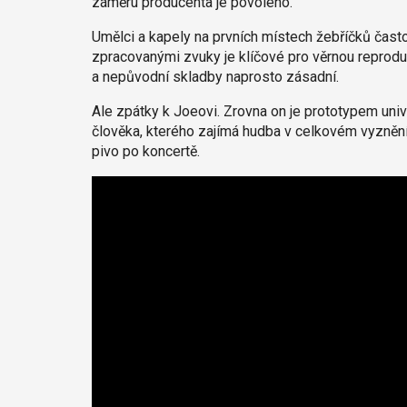
záměru producenta je povoleno.
Umělci a kapely na prvních místech žebříčků často
zpracovanými zvuky je klíčové pro věrnou reproduk
a nepůvodní skladby naprosto zásadní.
Ale zpátky k Joeovi. Zrovna on je prototypem univ
člověka, kterého zajímá hudba v celkovém vyzněn
pivo po koncertě.