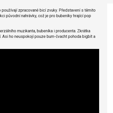
 používají zpracované bicí zvuky. Představení s těmito
ci původní nahrávky, což je pro bubeníky hrající pop
erzálního muzikanta, bubeníka i producenta. Zkrátka
í. Asi ho neuspokojí pouze bum-čvacht pohoda bigbít a