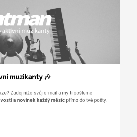
vní muzikanty 🎶
aze? Zadej níže svůj e-mail a my ti pošleme
vostí a novinek každý měsíc
přímo do tvé pošty.