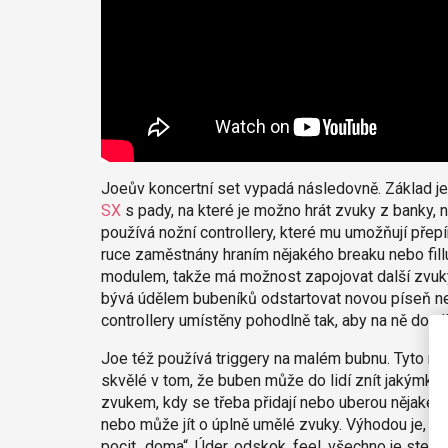
Joeův koncertní set vypadá následovně. Základ je
SX
s pady, na které je možno hrát zvuky z banky, 
používá nožní controllery, které mu umožňují přepín
ruce zaměstnány hraním nějakého breaku nebo fil
modulem, takže má možnost zapojovat další zvuky 
bývá údělem bubeníků odstartovat novou píseň nebo
controllery umístěny pohodlně tak, aby na ně dosáhl
Joe též používá triggery na malém bubnu. Tyto mu 
skvělé v tom, že buben může do lidí znít jakýmk
zvukem, kdy se třeba přidají nebo uberou nějaké f
nebo může jít o úplně umělé zvuky. Výhodou je, ž
pocit „doma“. Úder, odskok, feel, všechno je stej