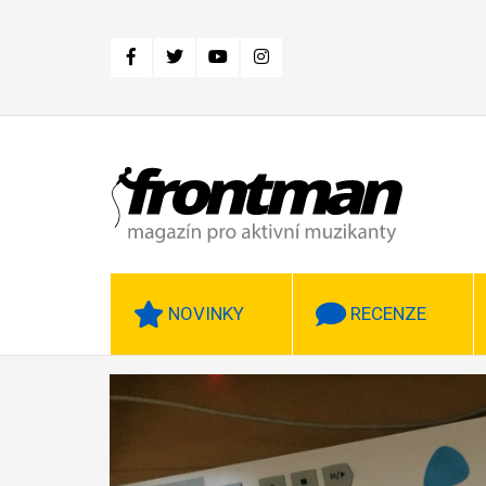
Přejít
k
hlavnímu
obsahu
NOVINKY
RECENZE