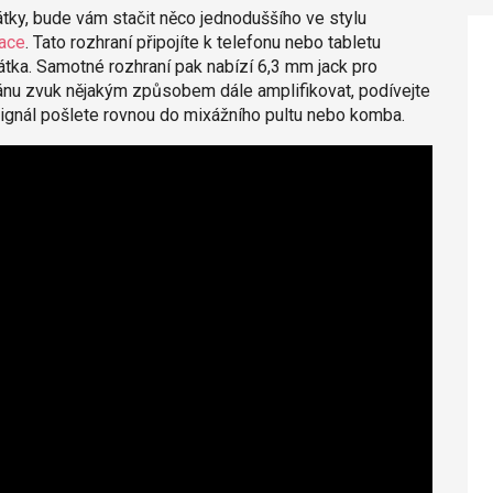
tky, bude vám stačit něco jednoduššího ve stylu
face
. Tato rozhraní připojíte k telefonu nebo tabletu
tka. Samotné rozhraní pak nabízí 6,3 mm jack pro
plánu zvuk nějakým způsobem dále amplifikovat, podívejte
 signál pošlete rovnou do mixážního pultu nebo komba.