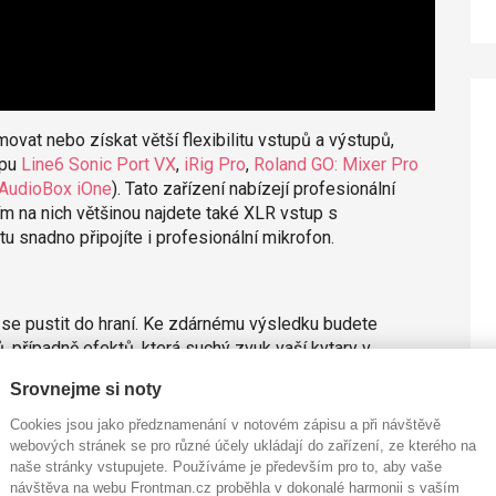
movat nebo získat větší flexibilitu vstupů a výstupů,
ypu
Line6 Sonic Port VX
,
iRig Pro
,
Roland GO: Mixer Pro
AudioBox iOne
). Tato zařízení nabízejí profesionální
ím na nich většinou najdete také XLR vstup s
u snadno připojíte i profesionální mikrofon.
 se pustit do hraní. Ke zdárnému výsledku budete
, případně efektů, která suchý zvuk vaší kytary v
.
Srovnejme si noty
aplikace od Apple, která nabízí nejen spoustu zvuků
Cookies jsou jako předznamenání v notovém zápisu a při návštěvě
rávat. Oblíbenou aplikací s kytarovými simulacemi je také
webových stránek se pro různé účely ukládají do zařízení, ze kterého na
Bias Amp 2
od firmy Positive Grid.
naše stránky vstupujete. Používáme je především pro to, aby vaše
návštěva na webu Frontman.cz proběhla v dokonalé harmonii s vaším