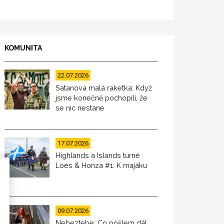
KOMUNITA
22.07.2026
Satanova malá raketka: Když
jsme konečně pochopili, že
se nic nestane
17.07.2026
Highlands a Islands turné
Loes & Honza #1: K majáku
09.07.2026
Nebeztebe: Co pošlem dál