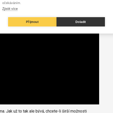
očekáváním.
Zjistit více
Přijmout
Doladit
a. Jak už to tak ale bývá, chcete-li širší možnosti