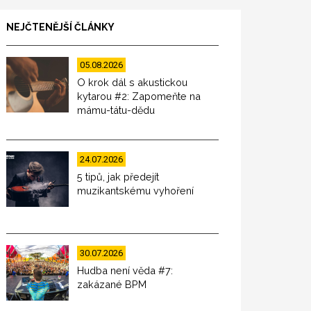
NEJČTENĚJŠÍ ČLÁNKY
05.08.2026
O krok dál s akustickou
kytarou #2: Zapomeňte na
mámu-tátu-dědu
24.07.2026
5 tipů, jak předejít
muzikantskému vyhoření
30.07.2026
Hudba není věda #7:
zakázané BPM