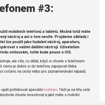
elefonem #3:
žití mobilních telefonů a tabletů. Možná totiž máte
bený nástroj a ani o tom nevíte. Projdeme základy i
let lze použít jako hudební nástroj, aparaturu,
párovat s vašimi dalšími nástroji. Uživatelům
předu omlouvám, tohle bude pouze o iOS.
ástroje, ale víte, co dělat, když si chcete s telefonem
 k čemu je dobré si do telefonu zapojovat třeba
mácí cvičení, na cesty nebo pro zaznamenávání nápadů.
te opět potřebovat speciální
rozhraní
. Těch je na trhu celá
ratochvíle chcete investovat a jaké máte s mobilní