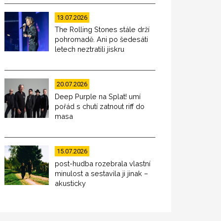
13.07.2026
The Rolling Stones stále drží
pohromadě. Ani po šedesáti
letech neztratili jiskru
20.07.2026
Deep Purple na Splat! umí
pořád s chutí zatnout riff do
masa
15.07.2026
post-hudba rozebrala vlastní
minulost a sestavila ji jinak –
akusticky