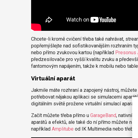
Chcete-li kromě cvičení třeba také nahrávat, strea
popřemýšlejte nad sofistikovanějším rozhraním t
nebo přímo zvukovou kartou (například
Presonus 
předzesilovače pro vyšší kvalitu zvuku a předevš
fantomovým napájením, takže k mobilu nebo tablet
Virtuální aparát
Jakmile máte rozhraní a zapojený nástroj, můžete
potřebovat nějakou aplikaci se simulacemi aparátů
digitálním světě prožene virtuální simulací aparátu
Začít můžete třeba přímo u
GarageBand
, nativní 
aparátů a efektů, ale také do ní přímo můžete nah
například
Amplitube
od IK Multimedia nebo třeba