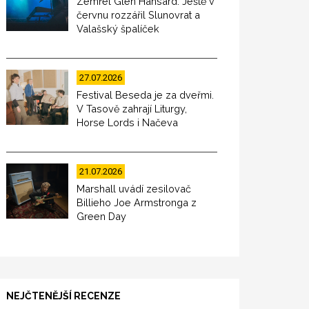
Zemřel Glen Hansard. Ještě v
červnu rozzářil Slunovrat a
Valašský špalíček
27.07.2026
Festival Beseda je za dveřmi.
V Tasově zahrají Liturgy,
Horse Lords i Načeva
21.07.2026
Marshall uvádí zesilovač
Billieho Joe Armstronga z
Green Day
NEJČTENĚJŠÍ RECENZE