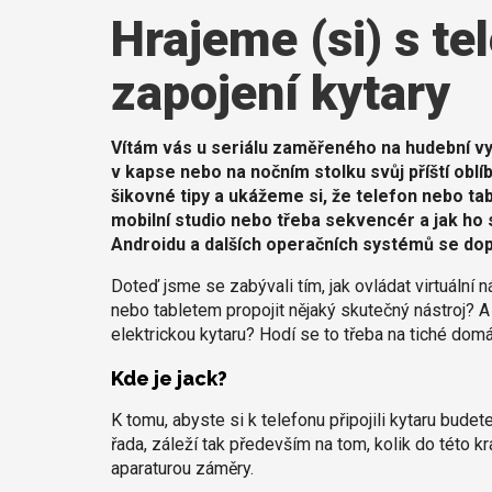
Hrajeme (si) s t
zapojení kytary
Vítám vás u seriálu zaměřeného na hudební vyu
v kapse nebo na nočním stolku svůj příští oblí
šikovné tipy a ukážeme si, že telefon nebo tab
mobilní studio nebo třeba sekvencér a jak ho s
Androidu a dalších operačních systémů se do
Doteď jsme se zabývali tím, jak ovládat virtuální n
nebo tabletem propojit nějaký skutečný nástroj? A
elektrickou kytaru? Hodí se to třeba na tiché do
Kde je jack?
K tomu, abyste si k telefonu připojili kytaru bude
řada, záleží tak především na tom, kolik do této k
aparaturou záměry.