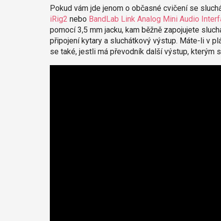
Pokud vám jde jenom o občasné cvičení se sluchá
iRig2
nebo
BandLab Link Analog Mini Audio Inter
pomocí 3,5 mm jacku, kam běžně zapojujete sluchá
připojení kytary a sluchátkový výstup. Máte-li v 
se také, jestli má převodník další výstup, kterým