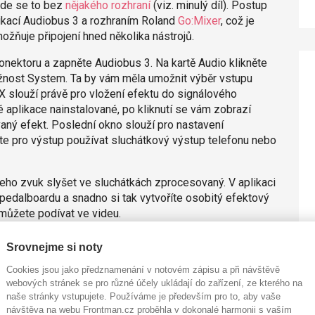
jde se to bez
nějakého rozhraní
(viz. minulý díl). Postup
ikací Audiobus 3 a rozhraním Roland
Go:Mixer
, což je
ožňuje připojení hned několika nástrojů.
onektoru a zapněte Audiobus 3. Na kartě Audio klikněte
žnost System. Ta by vám měla umožnit výběr vstupu
X slouží právě pro vložení efektu do signálového
é aplikace nainstalované, po kliknutí se vám zobrazí
vaný efekt. Poslední okno slouží pro nastavení
e pro výstup používat sluchátkový výstup telefonu nebo
ž jeho zvuk slyšet ve sluchátkách zprocesovaný. V aplikaci
pedalboardu a snadno si tak vytvoříte osobitý efektový
 můžete podívat ve videu.
Srovnejme si noty
Cookies jsou jako předznamenání v notovém zápisu a při návštěvě
webových stránek se pro různé účely ukládají do zařízení, ze kterého na
naše stránky vstupujete. Používáme je především pro to, aby vaše
návštěva na webu Frontman.cz proběhla v dokonalé harmonii s vaším