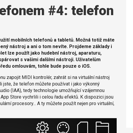
lefonem #4: telefon
žití mobilních telefonů a tabletů. Možná totiž máte
bený nástroj a ani o tom nevíte. Projdeme základy i
let lze použít jako hudební nástroj, aparaturu,
párovat s vašimi dalšími nástroji. Uživatelům
předu omlouvám, tohle bude pouze o iOS.
 zapojit MIDI kontrolér, zahrát si na virtuální nástroj
li jste, že telefon můžete používat i jako výkonný
udio (IAA), tedy technologie umožňující vzájemnou
 App Store vychrlili i celou řadu efektů. K dispozici jsou
ulární procesory... A ty můžete použít nejen pro virtuální,