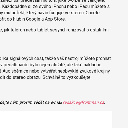
v záleží asi především na tom, jaké tvorbě se věnujete.
ředu. Každopádně si ze svého iPhonu nebo iPadu můžete s
ý multiefekt, který navíc funguje ve stereu. Chcete
ořit do hlubin Google a App Store.
e, jak telefon nebo tablet sesynchronizovat s ostatními
ika signálových cest, takže váš nástroj můžete prohnat
v pedalboardu bylo nejen složité, ale také nákladné.
ux sběrnice nebo vytvářet neobvyklé zvukové krajiny,
it do stereo obrazu. Schválně to vyzkoušejte.
 dejte nám prosím vědět na e-mail
redakce@frontman.cz
.