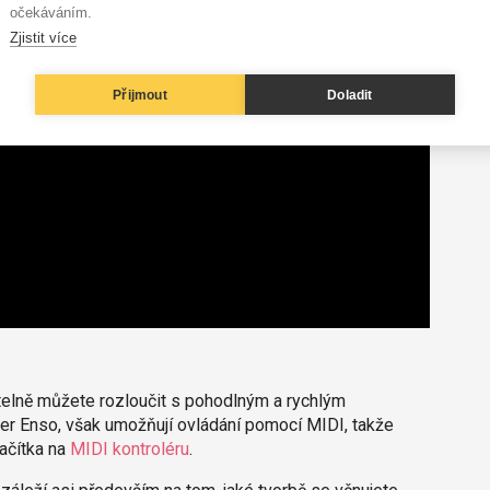
očekáváním.
Zjistit více
Přijmout
Doladit
elně můžete rozloučit s pohodlným a rychlým
per Enso, však umožňují ovládání pomocí MIDI, takže
ačítka na
MIDI kontroléru
.