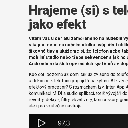
Hrajeme (si) s te
jako efekt
Vítám vás u seriálu zaměřeného na hudební vyu
v kapse nebo na nočním stolku svůj příští oblí
šikovné tipy a ukážeme si, že telefon nebo tab
mobilní studio nebo třeba sekvencér a jak ho s
Androidu a dalších operačních systémů se do
Kdo četl pozorně až sem, tak už zvládne do telefonu
a dokonce k telefonu připojí třeba kytaru. Ale vědě
efektový procesor? S rozmachem tzv. Inter-App A
komunikaci MIDI a audio aplikací, totiž vývojáři do
reverby, delaye, filtry, ekvalizéry, kompresory, gran
ale i pro skutečné nástroje.