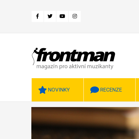
Přejít
k
hlavnímu
obsahu
NOVINKY
RECENZE