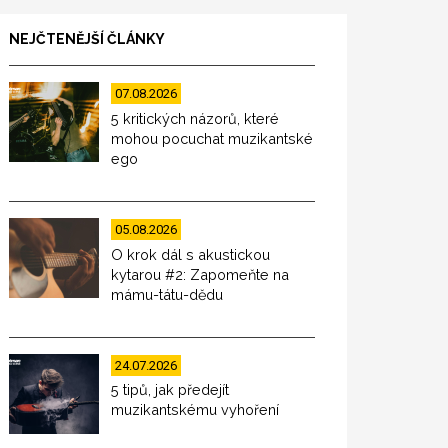
NEJČTENĚJŠÍ ČLÁNKY
07.08.2026
5 kritických názorů, které
mohou pocuchat muzikantské
ego
05.08.2026
O krok dál s akustickou
kytarou #2: Zapomeňte na
mámu-tátu-dědu
24.07.2026
5 tipů, jak předejít
muzikantskému vyhoření