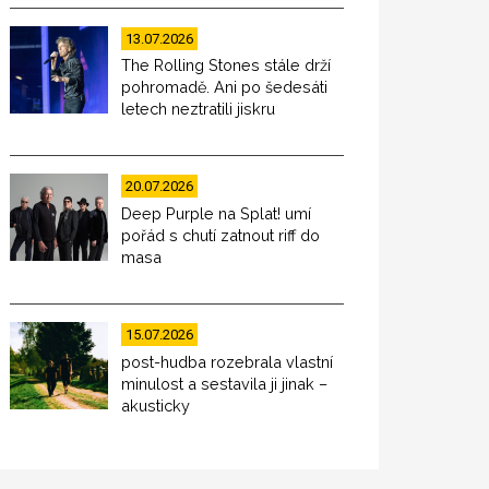
13.07.2026
The Rolling Stones stále drží
pohromadě. Ani po šedesáti
letech neztratili jiskru
20.07.2026
Deep Purple na Splat! umí
pořád s chutí zatnout riff do
masa
15.07.2026
post-hudba rozebrala vlastní
minulost a sestavila ji jinak –
akusticky