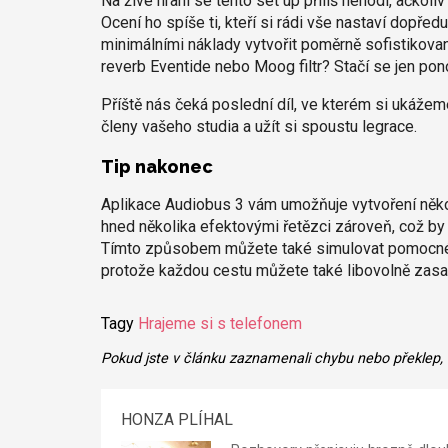
Na živé hraní se tento set up příliš nehodí, ačkoli
Ocení ho spíše ti, kteří si rádi vše nastaví dop
minimálními náklady vytvořit poměrně sofistikovan
reverb Eventide nebo Moog filtr? Stačí se jen pon
Příště nás čeká poslední díl, ve kterém si ukážem
členy vašeho studia a užít si spoustu legrace.
Tip nakonec
Aplikace Audiobus 3 vám umožňuje vytvoření někol
hned několika efektovými řetězci zároveň, což by 
Tímto způsobem můžete také simulovat pomocné A
protože každou cestu můžete také libovolně zasad
Tagy
Hrajeme si s telefonem
Pokud jste v článku zaznamenali chybu nebo překlep,
HONZA PLÍHAL