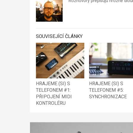
Rozhovory přepisuju hrozně dlou
SOUVISEJÍCÍ ČLÁNKY
HRAJEME (SI) S
HRAJEME (SI) S
TELEFONEM #1:
TELEFONEM #5:
PŘIPOJENÍ MIDI
SYNCHRONIZACE
KONTROLÉRU