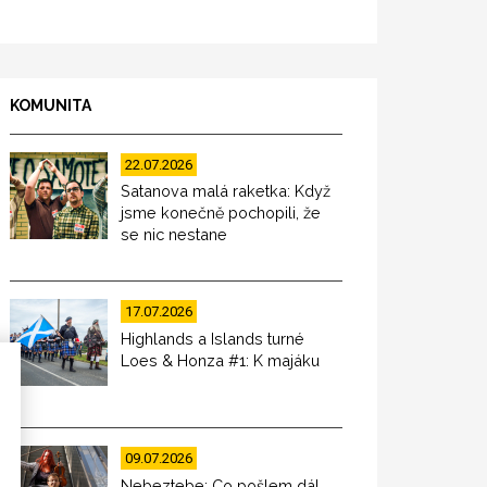
KOMUNITA
22.07.2026
Satanova malá raketka: Když
jsme konečně pochopili, že
se nic nestane
17.07.2026
Highlands a Islands turné
Loes & Honza #1: K majáku
09.07.2026
Nebeztebe: Co pošlem dál