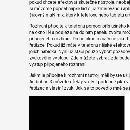
pokud chcete efektovat skutečné nástroje, neobe
si můžeme popsat například s již zmiňovanou apl
šikovný malý mix, který k telefonu nebo tabletu um
Rozhraní připojte k telefonu pomocí příslušného k
na okno IN a posléze na dolním panelu zvolte mo
připojeného rozhraní. Druhé okno označené jako F
řetězce. Pokud již máte v telefonu nějaké efektov
jejich nabídka. Nyní už stačí pouze vybrat požado
zvukového výstupu. Zde můžete vybrat, zda budet
výstup připojeného rozhraní.
Jakmile připojíte k rozhraní nástroj, měli byste u
Audiobus 3 můžete efekty vrstvit podobně jako v 
řetězec a vlastní zvuk. Jak se to povedlo mně se