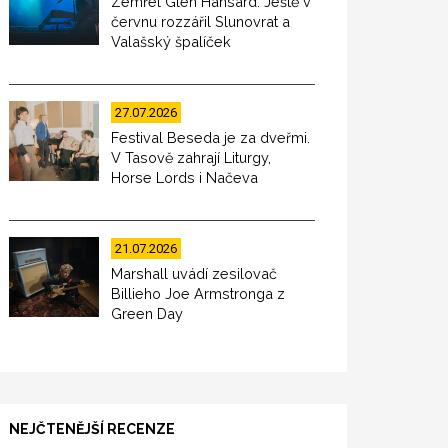
Zemřel Glen Hansard. Ještě v
červnu rozzářil Slunovrat a
Valašský špalíček
27.07.2026
Festival Beseda je za dveřmi.
V Tasově zahrají Liturgy,
Horse Lords i Načeva
21.07.2026
Marshall uvádí zesilovač
Billieho Joe Armstronga z
Green Day
NEJČTENĚJŠÍ RECENZE