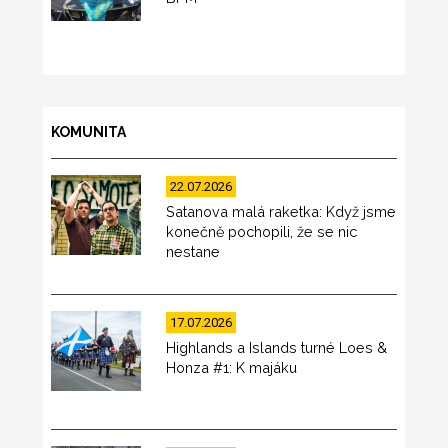
KOMUNITA
22.07.2026
Satanova malá raketka: Když jsme
konečně pochopili, že se nic
nestane
17.07.2026
Highlands a Islands turné Loes &
Honza #1: K majáku