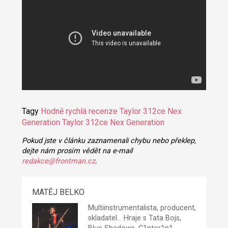
Tagy
Hodně rychlá recenze
Taylor 312ce Nex
Generation
Taylor 312ce Nex Generation
Pokud jste v článku zaznamenali chybu nebo překlep,
dejte nám prosím vědět na e-mail
redakce@frontman.cz
.
MATĚJ BELKO
Multiinstrumentalista, producent,
skladatel... Hraje s Tata Bojs,