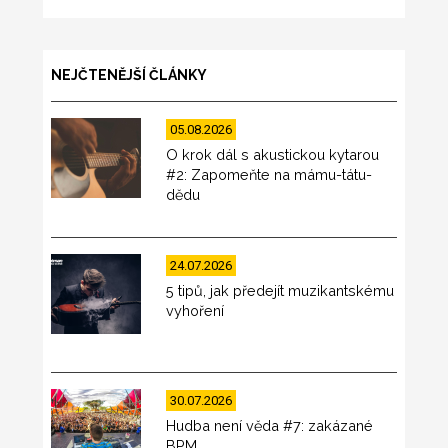
NEJČTENĚJŠÍ ČLÁNKY
05.08.2026
O krok dál s akustickou kytarou
#2: Zapomeňte na mámu-tátu-
dědu
24.07.2026
5 tipů, jak předejít muzikantskému
vyhoření
30.07.2026
Hudba není věda #7: zakázané
BPM