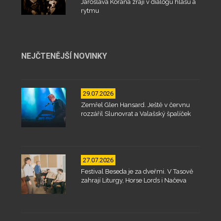
Jaroslava Kořána zrají v dialogu hlasu a
rytmu
NEJČTENĚJŠÍ NOVINKY
29.07.2026
Zemřel Glen Hansard. Ještě v červnu
rozzářil Slunovrat a Valašský špalíček
27.07.2026
Festival Beseda je za dveřmi. V Tasově
zahrají Liturgy, Horse Lords i Načeva