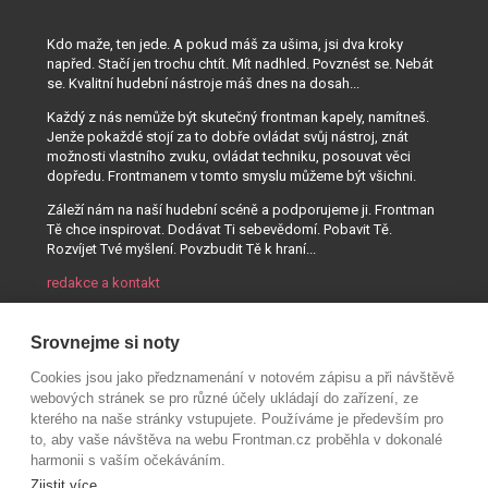
Kdo maže, ten jede. A pokud máš za ušima, jsi dva kroky
napřed. Stačí jen trochu chtít. Mít nadhled. Povznést se. Nebát
se. Kvalitní hudební nástroje máš dnes na dosah...
Každý z nás nemůže být skutečný frontman kapely, namítneš.
Jenže pokaždé stojí za to dobře ovládat svůj nástroj, znát
možnosti vlastního zvuku, ovládat techniku, posouvat věci
dopředu. Frontmanem v tomto smyslu můžeme být všichni.
Záleží nám na naší hudební scéně a podporujeme ji. Frontman
Tě chce inspirovat. Dodávat Ti sebevědomí. Pobavit Tě.
Rozvíjet Tvé myšlení. Povzbudit Tě k hraní...
redakce a kontakt
Srovnejme si noty
Cookies jsou jako předznamenání v notovém zápisu a při návštěvě
webových stránek se pro různé účely ukládají do zařízení, ze
kterého na naše stránky vstupujete. Používáme je především pro
to, aby vaše návštěva na webu Frontman.cz proběhla v dokonalé
harmonii s vaším očekáváním.
Zjistit více