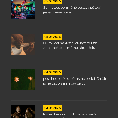
05.08.2026
Springless po změně sestavy působí
ještě přesvědčivěji
05.08.2026
O krok dál s akustickou kytarou #2:
Zapomeňte na mámu-tátu-dědu
04.08.2026
post-hudba: Nechtěli jsme bestof. Chtěli
jsme dát písním nový život
04.08.2026
Písně dne a noci Milli Janatkové &