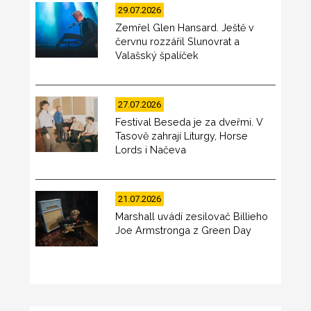
29.07.2026
Zemřel Glen Hansard. Ještě v
červnu rozzářil Slunovrat a
Valašský špalíček
27.07.2026
Festival Beseda je za dveřmi. V
Tasově zahrají Liturgy, Horse
Lords i Načeva
21.07.2026
Marshall uvádí zesilovač Billieho
Joe Armstronga z Green Day