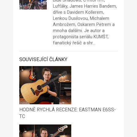
Blue Shadows, C1ntor1n1,
Lufťáky, James Harries Bandem,
dříve s Davidem Kollerem,
Lenkou Dusilovou, Michalem
Ambrožem, Oskarem Petrem a
mnoha dalšími. Je autor a
protagonista seriálu KUMŠT,
fanatický řešič a shr…
SOUVISEJÍCÍ ČLÁNKY
HODNĚ RYCHLÁ RECENZE: EASTMAN E6SS-
TC