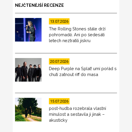
NEJČTENĚJŠÍ RECENZE
13.07.2026
The Rolling Stones stále drží
pohromadě. Ani po šedesáti
letech neztratili jiskru
20.07.2026
Deep Purple na Splat! umí pořád s
chutí zatnout riff do masa
15.07.2026
post-hudba rozebrala vlastní
minulost a sestavila ji jinak –
akusticky