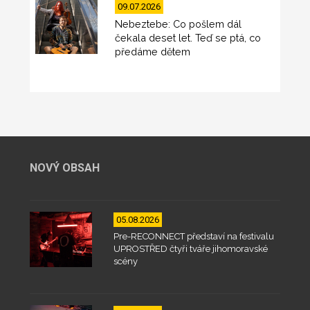
09.07.2026
Nebeztebe: Co pošlem dál
čekala deset let. Teď se ptá, co
předáme dětem
NOVÝ OBSAH
05.08.2026
Pre-RECONNECT představí na festivalu
UPROSTŘED čtyři tváře jihomoravské
scény