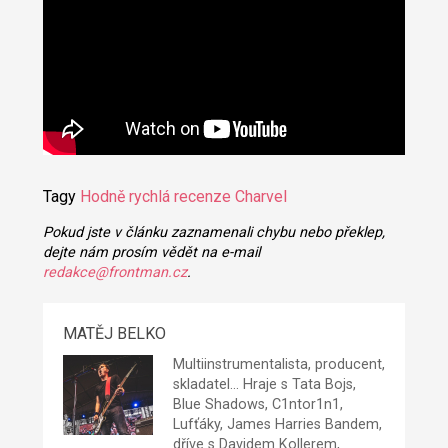
Tagy
Hodně rychlá recenze
Charvel
Pokud jste v článku zaznamenali chybu nebo překlep,
dejte nám prosím vědět na e-mail
redakce@frontman.cz
.
MATĚJ BELKO
Multiinstrumentalista, producent,
skladatel... Hraje s Tata Bojs,
Blue Shadows, C1ntor1n1,
Lufťáky, James Harries Bandem,
dříve s Davidem Kollerem,