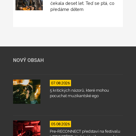
čekala deset let. Teď se ptá, co
předáme dětem
NOVÝ OBSAH
07.08.2026
5 kritických názorů, které mohou
pocuchat muzikantské ego
05.08.2026
Pre-RECONNECT představí na festivalu