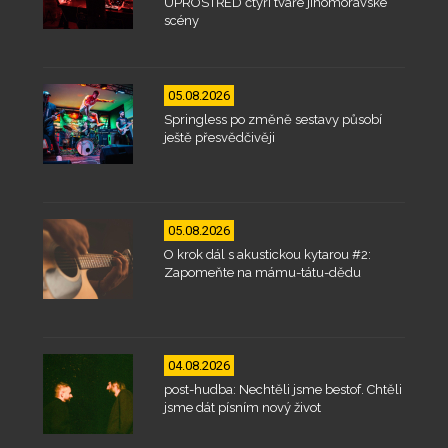
UPROSTŘED čtyři tváře jihomoravské
scény
05.08.2026
Springless po změně sestavy působí
ještě přesvědčivěji
05.08.2026
O krok dál s akustickou kytarou #2:
Zapomeňte na mámu-tátu-dědu
04.08.2026
post-hudba: Nechtěli jsme bestof. Chtěli
jsme dát písním nový život