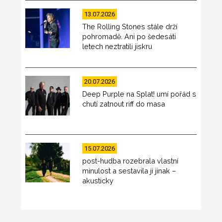
13.07.2026
The Rolling Stones stále drží
pohromadě. Ani po šedesáti
letech neztratili jiskru
20.07.2026
Deep Purple na Splat! umí pořád s
chutí zatnout riff do masa
15.07.2026
post-hudba rozebrala vlastní
minulost a sestavila ji jinak –
akusticky