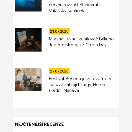
červnu rozzářil Slunovrat a
Valašský špalíček
21.07.2026
Marshall uvádí zesilovač Billieho
Joe Armstronga z Green Day
27.07.2026
Festival Beseda je za dveřmi. V
Tasově zahrají Liturgy, Horse
Lords i Načeva
NEJČTENĚJŠÍ RECENZE