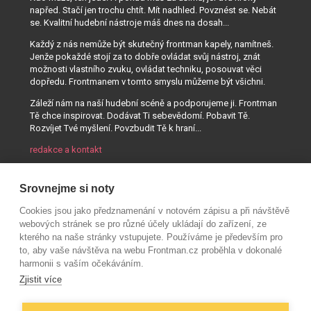
napřed. Stačí jen trochu chtít. Mít nadhled. Povznést se. Nebát
se. Kvalitní hudební nástroje máš dnes na dosah...
Každý z nás nemůže být skutečný frontman kapely, namítneš.
Jenže pokaždé stojí za to dobře ovládat svůj nástroj, znát
možnosti vlastního zvuku, ovládat techniku, posouvat věci
dopředu. Frontmanem v tomto smyslu můžeme být všichni.
Záleží nám na naší hudební scéně a podporujeme ji. Frontman
Tě chce inspirovat. Dodávat Ti sebevědomí. Pobavit Tě.
Rozvíjet Tvé myšlení. Povzbudit Tě k hraní...
redakce a kontakt
Srovnejme si noty
Cookies jsou jako předznamenání v notovém zápisu a při návštěvě
webových stránek se pro různé účely ukládají do zařízení, ze
kterého na naše stránky vstupujete. Používáme je především pro
to, aby vaše návštěva na webu Frontman.cz proběhla v dokonalé
harmonii s vaším očekáváním.
Zjistit více