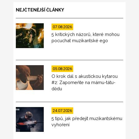
NEJČTENĚJŠÍ ČLÁNKY
07.08.2026
5 kritických názorů, které mohou
pocuchat muzikantské ego
05.08.2026
O krok dál s akustickou kytarou
#2: Zapomeňte na mámu-tátu-
dědu
24.07.2026
5 tipů, jak předejít muzikantskému
vyhoření