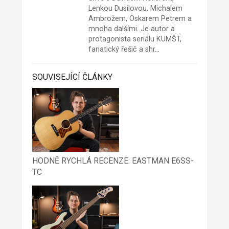
Lenkou Dusilovou, Michalem
Ambrožem, Oskarem Petrem a
mnoha dalšími. Je autor a
protagonista seriálu KUMŠT,
fanatický řešič a shr…
SOUVISEJÍCÍ ČLÁNKY
HODNĚ RYCHLÁ RECENZE: EASTMAN E6SS-
TC