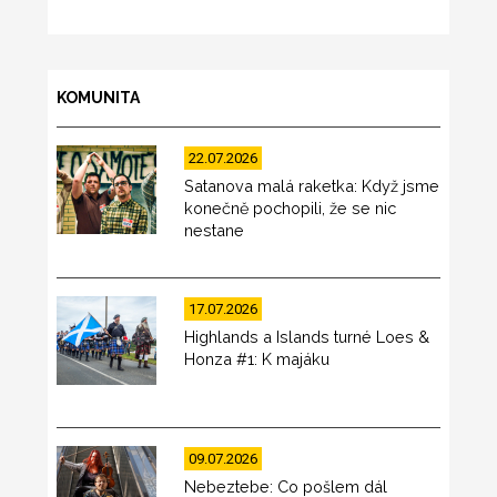
KOMUNITA
22.07.2026
Satanova malá raketka: Když jsme
konečně pochopili, že se nic
nestane
17.07.2026
Highlands a Islands turné Loes &
Honza #1: K majáku
09.07.2026
Nebeztebe: Co pošlem dál