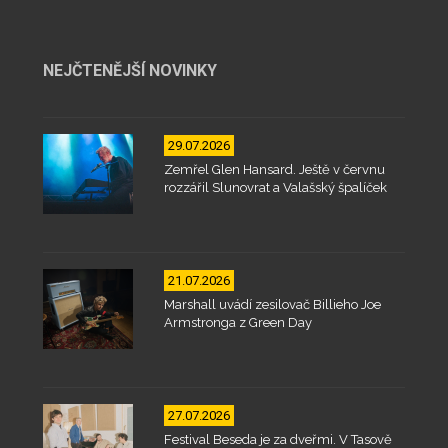
NEJČTENĚJŠÍ NOVINKY
29.07.2026
Zemřel Glen Hansard. Ještě v červnu
rozzářil Slunovrat a Valašský špalíček
21.07.2026
Marshall uvádí zesilovač Billieho Joe
Armstronga z Green Day
27.07.2026
Festival Beseda je za dveřmi. V Tasově