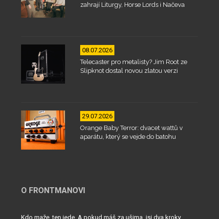
zahrají Liturgy, Horse Lords i Načeva
08.07.2026
Telecaster pro metalisty? Jim Root ze
Slipknot dostal novou zlatou verzi
29.07.2026
Orange Baby Terror: dvacet wattů v
aparátu, který se vejde do batohu
O FRONTMANOVI
Kdo maže, ten jede. A pokud máš za ušima, jsi dva kroky