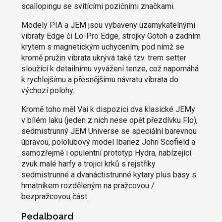
scallopingu se svítícími pozičními značkami.
Modely PIA a JEM jsou vybaveny uzamykatelnými
vibraty Edge či Lo-Pro Edge, strojky Gotoh a zadním
krytem s magnetickým uchycením, pod nímž se
kromě pružin vibrata ukrývá také tzv. trem setter
sloužící k detailnímu vyvážení tenze, což napomáhá
k rychlejšímu a přesnějšímu návratu vibrata do
výchozí polohy.
Kromě toho měl Vai k dispozici dva klasické JEMy
v bílém laku (jeden z nich nese opět přezdívku Flo),
sedmistrunný JEM Universe se speciální barevnou
úpravou, pololubový model Ibanez John Scofield a
samozřejmě i opulentní prototyp Hydra, nabízející
zvuk malé harfy a trojici krků s rejstříky
sedmistrunné a dvanáctistrunné kytary plus basy s
hmatníkem rozděleným na pražcovou /
bezpražcovou část.
Pedalboard