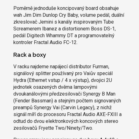
Poměrně jednoduše koncipovaný board obsahuje
wah Jim Dim Dunlop Cry Baby, volume pedál, duální
zkreslovač Jemini s kanály inspirovaným Tube
Screamerem Ibanez a distortionem Boss DS-1,
pedál Digitech Whammy DT a programovatelný
kontroler Fractal Audio FC-12.
Rack a boxy
V racku najdeme napájecí distributor Furman,
signálový splitter používaný pro Vaiův speciál
Hydra (Ethernet vstup / 4 x výstup), dvojici 2U
jednotek osazených dvěma lampovými
dvoukanálovými předzesilovači Synergy B Man
(Fender Bassman) a stejným počtem signovaných
preampů Synergy Vai (Carvin Legacy), z nichž
signál míří do procesoru Fractal Audio AXE-FXIII a
odtud do dvou elektronkových koncových stereo
zesilovačů Fryette Two/Ninety/Two.