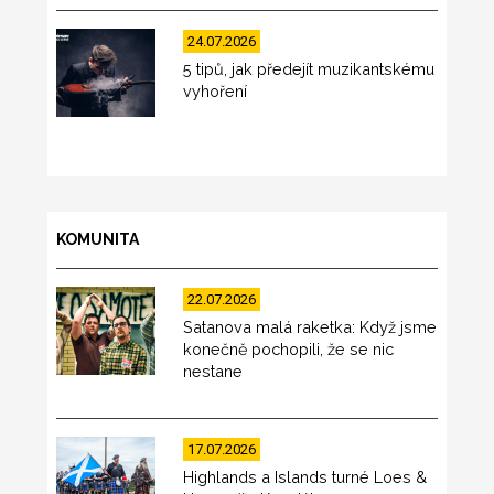
24.07.2026
5 tipů, jak předejít muzikantskému
vyhoření
KOMUNITA
22.07.2026
Satanova malá raketka: Když jsme
konečně pochopili, že se nic
nestane
17.07.2026
Highlands a Islands turné Loes &