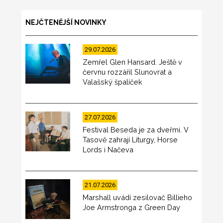
NEJČTENĚJŠÍ NOVINKY
29.07.2026
Zemřel Glen Hansard. Ještě v
červnu rozzářil Slunovrat a
Valašský špalíček
27.07.2026
Festival Beseda je za dveřmi. V
Tasově zahrají Liturgy, Horse
Lords i Načeva
21.07.2026
Marshall uvádí zesilovač Billieho
Joe Armstronga z Green Day