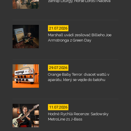
zahrají Liturgy, Horse Lords i Načeva
21.07.2026
Marshall uvádí zesilovač Billieho Joe
Armstronga z Green Day
29.07.2026
Orange Baby Terror: dvacet wattů v
aparátu, který se vejde do batohu
11.07.2026
Hodně Rychlá Recenze: Sadowsky
MetroLine 21 J-Bass