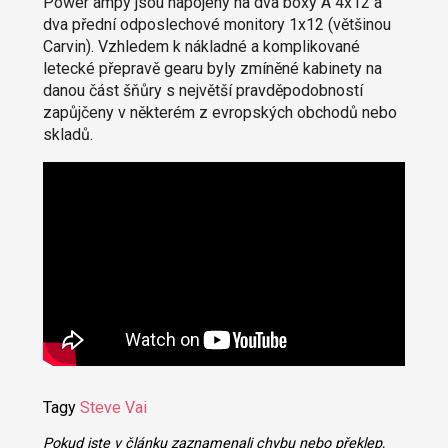
Power ampy jsou napojeny na dva boxy A 4x12 a
dva přední odposlechové monitory 1x12 (většinou
Carvin). Vzhledem k nákladné a komplikované
letecké přepravě gearu byly zmíněné kabinety na
danou část šňůry s největší pravděpodobností
zapůjčeny v některém z evropských obchodů nebo
skladů.
Tagy
Steve Vai
Pokud jste v článku zaznamenali chybu nebo překlep,