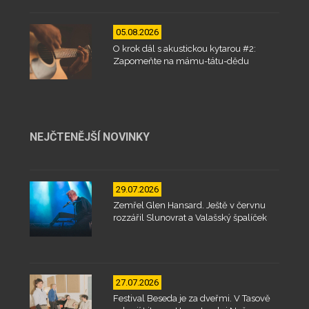
05.08.2026
O krok dál s akustickou kytarou #2:
Zapomeňte na mámu-tátu-dědu
NEJČTENĚJŠÍ NOVINKY
29.07.2026
Zemřel Glen Hansard. Ještě v červnu
rozzářil Slunovrat a Valašský špalíček
27.07.2026
Festival Beseda je za dveřmi. V Tasově