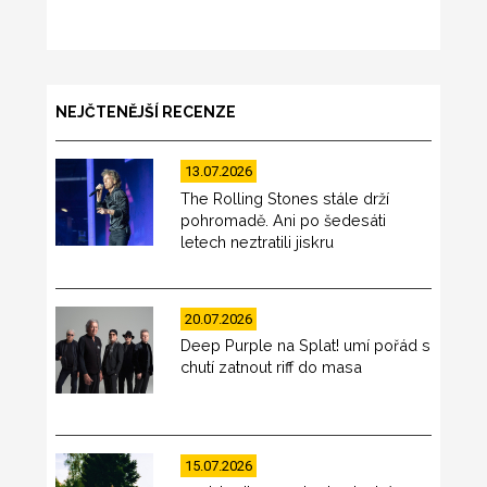
NEJČTENĚJŠÍ RECENZE
13.07.2026
The Rolling Stones stále drží
pohromadě. Ani po šedesáti
letech neztratili jiskru
20.07.2026
Deep Purple na Splat! umí pořád s
chutí zatnout riff do masa
15.07.2026