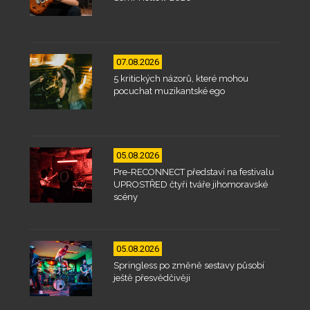
07.08.2026
5 kritických názorů, které mohou
pocuchat muzikantské ego
05.08.2026
Pre-RECONNECT představí na festivalu
UPROSTŘED čtyři tváře jihomoravské
scény
05.08.2026
Springless po změně sestavy působí
ještě přesvědčivěji