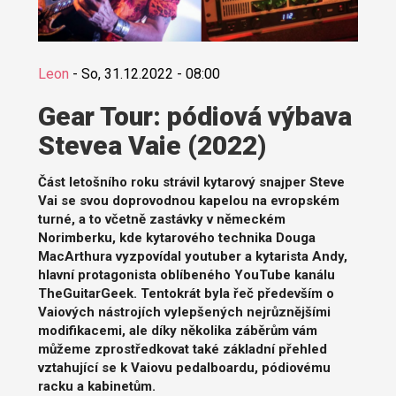
Leon
-
So, 31.12.2022 - 08:00
Gear Tour: pódiová výbava
Stevea Vaie (2022)
Část letošního roku strávil kytarový snajper Steve
Vai se svou doprovodnou kapelou na evropském
turné, a to včetně zastávky v německém
Norimberku, kde kytarového technika Douga
MacArthura vyzpovídal youtuber a kytarista Andy,
hlavní protagonista oblíbeného YouTube kanálu
TheGuitarGeek. Tentokrát byla řeč především o
Vaiových nástrojích vylepšených nejrůznějšími
modifikacemi, ale díky několika záběrům vám
můžeme zprostředkovat také základní přehled
vztahující se k Vaiovu pedalboardu, pódiovému
racku a kabinetům.