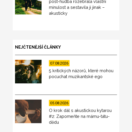
post-hudba rozebrala vlastní
minulost a sestavila ji jinak –
akusticky
NEJČTENĚJŠÍ ČLÁNKY
07.08.2026
5 kritických názorů, které mohou
pocuchat muzikantské ego
05.08.2026
O krok dál s akustickou kytarou
#2: Zapomeňte na mámu-tátu-
dědu