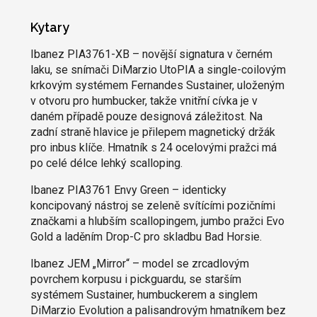
Kytary
Ibanez PIA3761-XB – novější signatura v černém
laku, se snímači DiMarzio UtoPIA a single-coilovým
krkovým systémem Fernandes Sustainer, uloženým
v otvoru pro humbucker, takže vnitřní cívka je v
daném případě pouze designová záležitost. Na
zadní straně hlavice je přilepem magnetický držák
pro inbus klíče. Hmatník s 24 ocelovými pražci má
po celé délce lehký scalloping.
Ibanez PIA3761 Envy Green – identicky
koncipovaný nástroj se zeleně svítícími pozičními
značkami a hlubším scallopingem, jumbo pražci Evo
Gold a laděním Drop-C pro skladbu Bad Horsie.
Ibanez JEM „Mirror“ – model se zrcadlovým
povrchem korpusu i pickguardu, se starším
systémem Sustainer, humbuckerem a singlem
DiMarzio Evolution a palisandrovým hmatníkem bez