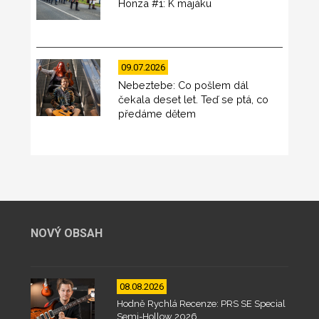
Honza #1: K majáku
09.07.2026
Nebeztebe: Co pošlem dál
čekala deset let. Teď se ptá, co
předáme dětem
NOVÝ OBSAH
08.08.2026
Hodně Rychlá Recenze: PRS SE Special
Semi-Hollow 2026