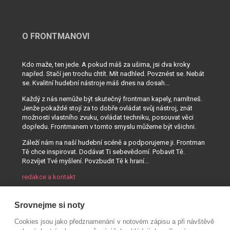
O FRONTMANOVI
Kdo maže, ten jede. A pokud máš za ušima, jsi dva kroky
napřed. Stačí jen trochu chtít. Mít nadhled. Povznést se. Nebát
se. Kvalitní hudební nástroje máš dnes na dosah...
Každý z nás nemůže být skutečný frontman kapely, namítneš.
Jenže pokaždé stojí za to dobře ovládat svůj nástroj, znát
možnosti vlastního zvuku, ovládat techniku, posouvat věci
dopředu. Frontmanem v tomto smyslu můžeme být všichni.
Záleží nám na naší hudební scéně a podporujeme ji. Frontman
Tě chce inspirovat. Dodávat Ti sebevědomí. Pobavit Tě.
Rozvíjet Tvé myšlení. Povzbudit Tě k hraní...
redakce a kontakt
Srovnejme si noty
Cookies jsou jako předznamenání v notovém zápisu a při návštěvě