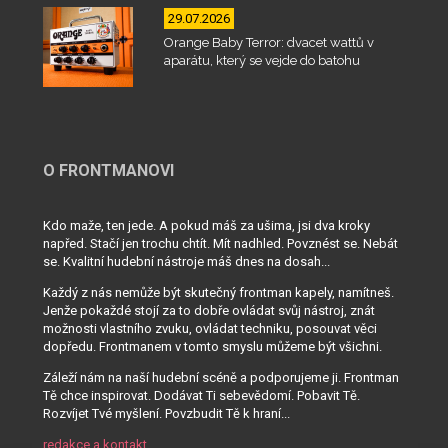
29.07.2026
Orange Baby Terror: dvacet wattů v
aparátu, který se vejde do batohu
O FRONTMANOVI
Kdo maže, ten jede. A pokud máš za ušima, jsi dva kroky
napřed. Stačí jen trochu chtít. Mít nadhled. Povznést se. Nebát
se. Kvalitní hudební nástroje máš dnes na dosah...
Každý z nás nemůže být skutečný frontman kapely, namítneš.
Jenže pokaždé stojí za to dobře ovládat svůj nástroj, znát
možnosti vlastního zvuku, ovládat techniku, posouvat věci
dopředu. Frontmanem v tomto smyslu můžeme být všichni.
Záleží nám na naší hudební scéně a podporujeme ji. Frontman
Tě chce inspirovat. Dodávat Ti sebevědomí. Pobavit Tě.
Rozvíjet Tvé myšlení. Povzbudit Tě k hraní...
redakce a kontakt