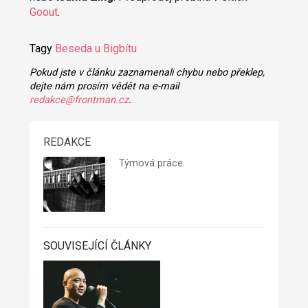
Goout
.
Tagy
Beseda u Bigbítu
Pokud jste v článku zaznamenali chybu nebo překlep,
dejte nám prosím vědět na e-mail
redakce@frontman.cz
.
REDAKCE
Týmová práce.
SOUVISEJÍCÍ ČLÁNKY