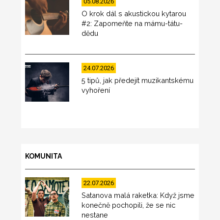
05.08.2026
O krok dál s akustickou kytarou
#2: Zapomeňte na mámu-tátu-
dědu
24.07.2026
5 tipů, jak předejít muzikantskému
vyhoření
KOMUNITA
22.07.2026
Satanova malá raketka: Když jsme
konečně pochopili, že se nic
nestane