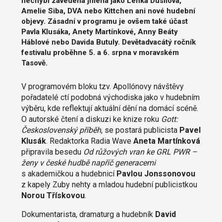
nechybí zavedená jména jako Lenka Dusilová,
Amelie Siba, DVA nebo Kittchen ani nové hudební
objevy. Zásadní v programu je ovšem také účast
Pavla Klusáka, Anety Martínkové, Anny Beáty
Háblové nebo Davida Butuly. Devětadvacátý ročník
festivalu proběhne 5. a 6. srpna v moravském
Tasově.
V programovém bloku tzv. Apollónovy návštěvy
pořadatelé ctí podobná východiska jako v hudebním
výběru, kde reflektují aktuální dění na domácí scéně.
O autorské čtení a diskuzi ke knize roku
Gott:
Československý příběh
, se postará publicista
Pavel
Klusák
. Redaktorka Radia Wave
Aneta Martínková
připravila besedu
Od růžových vran ke GRL PWR –
ženy v české hudbě napříč generacemi
s akademičkou a hudebnicí
Pavlou Jonssonovou
z kapely Zuby nehty a mladou hudební publicistkou
Norou Třískovou
.
Dokumentarista, dramaturg a hudebník
David