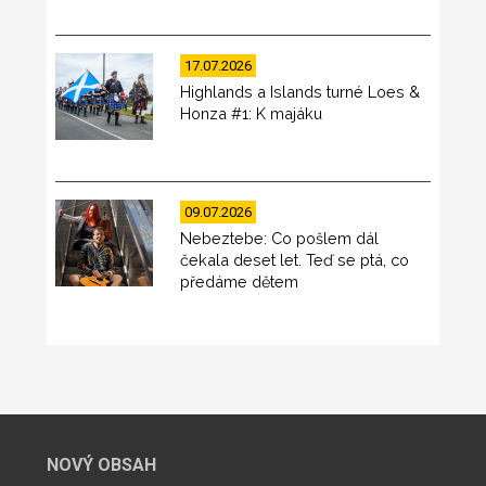
17.07.2026
Highlands a Islands turné Loes &
Honza #1: K majáku
09.07.2026
Nebeztebe: Co pošlem dál
čekala deset let. Teď se ptá, co
předáme dětem
NOVÝ OBSAH