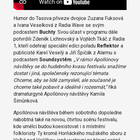
Humor do Tasova přiveze dvojice Zuzana Fuksová
a Ivana Veselková z Radia Wave se svým
podcastem
Buchty
. Svou účast v programu dále
potvrdili Zdeněk Lichnovský a Vojtěch Tkáč z Radia
1, kteří odehrají speciální edici pořadu
Reflektor
a
publicisté Karel Veselý a Jiří Špičák z Alarmu s
podcastem
Soundsystém
.
„V rámci Apollónovy
návštěvy se do hudebního kvasu festivalu snažíme
dostat i jiná, společensky rezonující témata.
Chceme, aby se lidé zamysleli, ale současně je
chceme také pobavit a ideálně i rozesmát,“
říká
dramaturgyně Apollónovy návštěvy Kamila
Šimůnková.
Apollónova návštěva během sobotního dopoledne
nabobtná také na novou, čtvrtou scénu festivalu,
kde umělci budou koexistovat i s místními
folkloristy. Ty kromě Horňáckého mužského sboru z