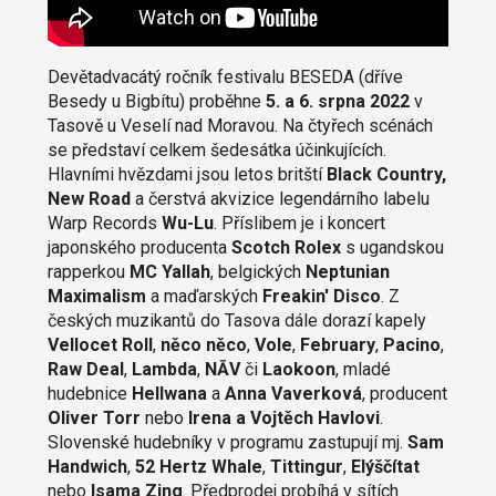
Devětadvacátý ročník festivalu BESEDA (dříve
Besedy u Bigbítu) proběhne
5. a 6. srpna 2022
v
Tasově u Veselí nad Moravou. Na čtyřech scénách
se představí celkem šedesátka účinkujících.
Hlavními hvězdami jsou letos britští
Black Country,
New Road
a čerstvá akvizice legendárního labelu
Warp Records
Wu-Lu
. Příslibem je i koncert
japonského producenta
Scotch Rolex
s ugandskou
rapperkou
MC Yallah
, belgických
Neptunian
Maximalism
a maďarských
Freakin' Disco
. Z
českých muzikantů do Tasova dále dorazí kapely
Vellocet Roll
,
něco něco
,
Vole
,
February
,
Pacino
,
Raw Deal
,
Lambda
,
NĀV
či
Laokoon
, mladé
hudebnice
Hellwana
a
Anna Vaverková
, producent
Oliver Torr
nebo
Irena a Vojtěch Havlovi
.
Slovenské hudebníky v programu zastupují mj.
Sam
Handwich
,
52 Hertz Whale
,
Tittingur
,
Elýščítat
nebo
Isama Zing
. Předprodej probíhá v sítích