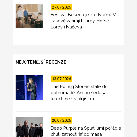
27.07.2026
Festival Beseda je za dveřmi. V
Tasově zahrají Liturgy, Horse
Lords i Načeva
NEJČTENĚJŠÍ RECENZE
13.07.2026
The Rolling Stones stále drží
pohromadě. Ani po šedesáti
letech neztratili jiskru
20.07.2026
Deep Purple na Splat! umí pořád s
chutí zatnout riff do masa