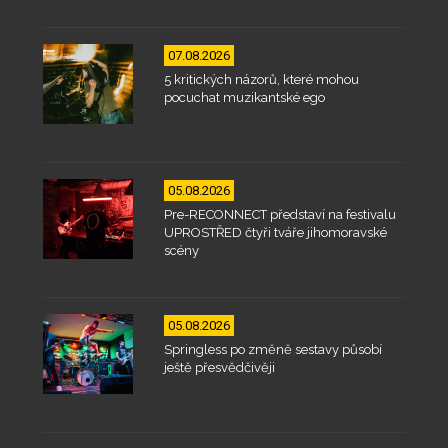
07.08.2026
5 kritických názorů, které mohou
pocuchat muzikantské ego
05.08.2026
Pre-RECONNECT představí na festivalu
UPROSTŘED čtyři tváře jihomoravské
scény
05.08.2026
Springless po změně sestavy působí
ještě přesvědčivěji