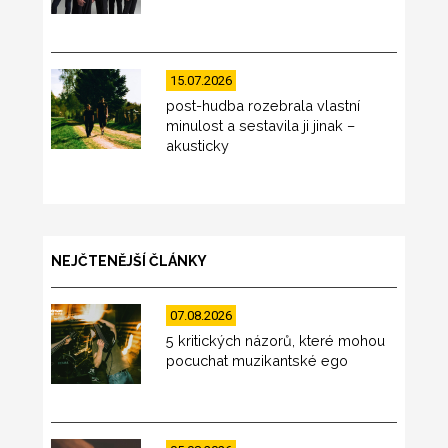
15.07.2026
post-hudba rozebrala vlastní
minulost a sestavila ji jinak –
akusticky
NEJČTENĚJŠÍ ČLÁNKY
07.08.2026
5 kritických názorů, které mohou
pocuchat muzikantské ego