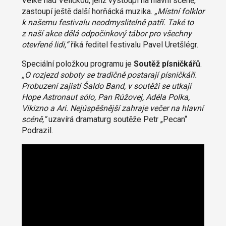
Velké nad Veličkou, jenž vystoupí na hlavní scéně,
zastoupí ještě další horňácká muzika.
„Místní folklor
k našemu festivalu neodmyslitelně patří. Také to
z naší akce dělá odpočinkový tábor pro všechny
otevřené lidi,“
říká ředitel festivalu Pavel Uretšlégr.
Speciální položkou programu je
Soutěž písničkářů
.
„O rozjezd soboty se tradičně postarají písničkáři.
Probuzení zajistí Šaldo Band, v soutěži se utkají
Hope Astronaut sólo, Pan Rúžovej, Adéla Polka,
Vikizno a Ari. Nejúspěšnější zahraje večer na hlavní
scéně,“
uzavírá dramaturg soutěže Petr „Pecan“
Podrazil.