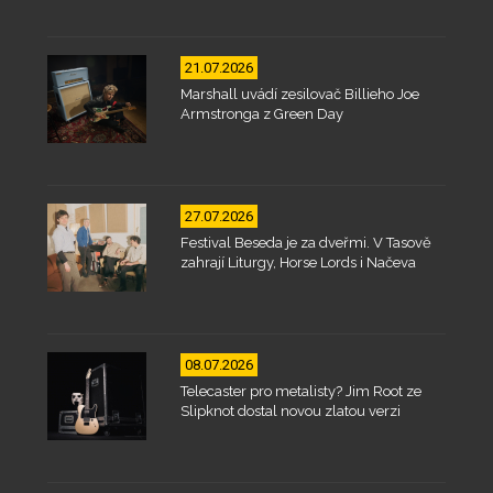
21.07.2026
Marshall uvádí zesilovač Billieho Joe
Armstronga z Green Day
27.07.2026
Festival Beseda je za dveřmi. V Tasově
zahrají Liturgy, Horse Lords i Načeva
08.07.2026
Telecaster pro metalisty? Jim Root ze
Slipknot dostal novou zlatou verzi