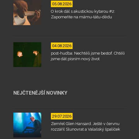
05.08.2026
O krok dál s akustickou kytarou #2:
Zapomeňte na mámu-tátu-dědu
04.08.2026
post-hudba: Nechtěli jsme bestof. Chtěli
jsme dát písním nový život
NEJČTENĚJŠÍ NOVINKY
29.07.2026
Zemřel Glen Hansard. Ještě v červnu
rozzářil Slunovrat a Valašský špalíček