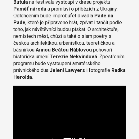
Butula
na festivalu vystoupí v dresu projektu
Paměť národa
a promluví o příbězích z Ukrajiny.
Odlehčením bude improbufet divadla
Pade na
Pade
, které je připraveno hrát, zpívat i tančit podle
toho, jak návštěvníci budou pískat. O architektuře,
nemístech měst, chůzi a také o slam poetry s
českou architektkou, urbanistkou, teoretičkou a
básnířkou
Annou Beátou Háblovou
pohovoří
historička umění
Terezie Nekvindová
. Zpestřením
programu bude vystoupení amatérského
právnického dua
Jelení Lawyers
i fotografie
Radka
Herolda
.