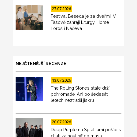
27.07.2026
Festival Beseda je za dveřmi. V
Tasově zahrají Liturgy, Horse
Lords i Načeva
NEJČTENĚJŠÍ RECENZE
13.07.2026
The Rolling Stones stále drží
pohromadě. Ani po šedesáti
letech neztratili jiskru
20.07.2026
Deep Purple na Splat! umí pořád s
chutí zatnout riff do masa