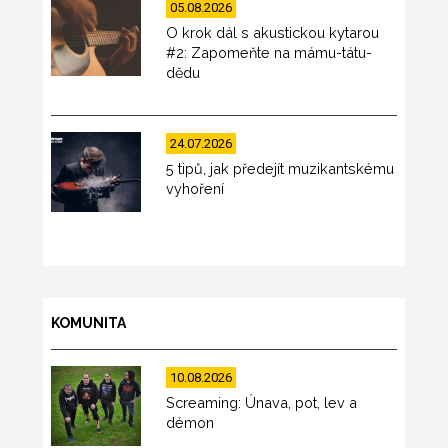
05.08.2026
O krok dál s akustickou kytarou
#2: Zapomeňte na mámu-tátu-
dědu
24.07.2026
5 tipů, jak předejít muzikantskému
vyhoření
KOMUNITA
10.08.2026
Screaming: Únava, pot, lev a
démon