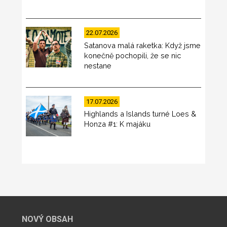
22.07.2026
Satanova malá raketka: Když jsme
konečně pochopili, že se nic
nestane
17.07.2026
Highlands a Islands turné Loes &
Honza #1: K majáku
NOVÝ OBSAH