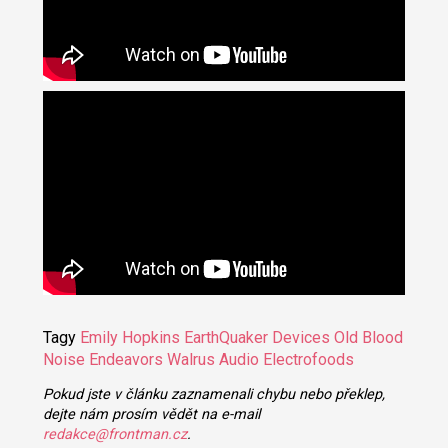
Tagy
Emily Hopkins
EarthQuaker Devices
Old Blood
Noise Endeavors
Walrus Audio
Electrofoods
Pokud jste v článku zaznamenali chybu nebo překlep,
dejte nám prosím vědět na e-mail
redakce@frontman.cz
.