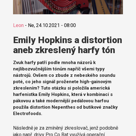
Leon
-
Ne, 24.10.2021 - 08:00
Emily Hopkins a distortion
aneb zkreslený harfy tón
Zvuk harfy patří podle mnoha názorů k
nejlibozvučnějším tónům napříč všemi typy
nástrojů. Ovšem co zbude z nebeského soundu
poté, co jeho signál proženete high-gainovým
zkreslením? Tuto otázku si položila americká
harfenistka Emily Hopkins, která v kombinaci s
pákovou a také modernější pedálovou harfou
použila distortion Nepenthes od butikové značky
Electrofoods.
Následně je za zmíněný zkreslovač, jenž podobně
jako např. drivy Pro Co Rat využívá operační