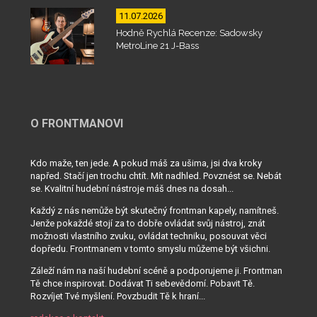
11.07.2026
Hodně Rychlá Recenze: Sadowsky
MetroLine 21 J-Bass
O FRONTMANOVI
Kdo maže, ten jede. A pokud máš za ušima, jsi dva kroky
napřed. Stačí jen trochu chtít. Mít nadhled. Povznést se. Nebát
se. Kvalitní hudební nástroje máš dnes na dosah...
Každý z nás nemůže být skutečný frontman kapely, namítneš.
Jenže pokaždé stojí za to dobře ovládat svůj nástroj, znát
možnosti vlastního zvuku, ovládat techniku, posouvat věci
dopředu. Frontmanem v tomto smyslu můžeme být všichni.
Záleží nám na naší hudební scéně a podporujeme ji. Frontman
Tě chce inspirovat. Dodávat Ti sebevědomí. Pobavit Tě.
Rozvíjet Tvé myšlení. Povzbudit Tě k hraní...