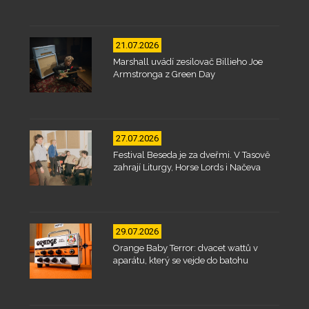
21.07.2026
Marshall uvádí zesilovač Billieho Joe
Armstronga z Green Day
27.07.2026
Festival Beseda je za dveřmi. V Tasově
zahrají Liturgy, Horse Lords i Načeva
29.07.2026
Orange Baby Terror: dvacet wattů v
aparátu, který se vejde do batohu