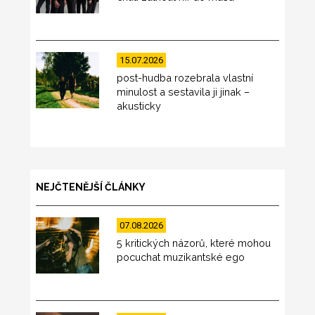
15.07.2026
post-hudba rozebrala vlastní
minulost a sestavila ji jinak –
akusticky
NEJČTENĚJŠÍ ČLÁNKY
07.08.2026
5 kritických názorů, které mohou
pocuchat muzikantské ego