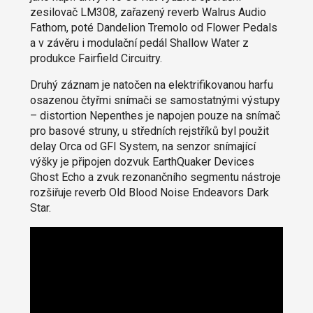
zesilovač LM308, zařazený reverb Walrus Audio
Fathom, poté Dandelion Tremolo od Flower Pedals
a v závěru i modulační pedál Shallow Water z
produkce Fairfield Circuitry.
Druhý záznam je natočen na elektrifikovanou harfu
osazenou čtyřmi snímači se samostatnými výstupy
– distortion Nepenthes je napojen pouze na snímač
pro basové struny, u středních rejstříků byl použit
delay Orca od GFI System, na senzor snímající
výšky je připojen dozvuk EarthQuaker Devices
Ghost Echo a zvuk rezonančního segmentu nástroje
rozšiřuje reverb Old Blood Noise Endeavors Dark
Star.