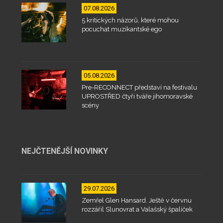
07.08.2026
5 kritických názorů, které mohou
pocuchat muzikantské ego
05.08.2026
Pre-RECONNECT představí na festivalu
UPROSTŘED čtyři tváře jihomoravské
scény
NEJČTENĚJŠÍ NOVINKY
29.07.2026
Zemřel Glen Hansard. Ještě v červnu
rozzářil Slunovrat a Valašský špalíček