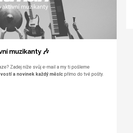
vní muzikanty 🎶
aze? Zadej níže svůj e-mail a my ti pošleme
vostí a novinek každý měsíc
přímo do tvé pošty.