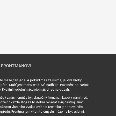
 FRONTMANOVI
o maže, ten jede. A pokud máš za ušima, jsi dva kroky
před. Stačí jen trochu chtít. Mít nadhled. Povznést se. Nebát
. Kvalitní hudební nástroje máš dnes na dosah...
ždý z nás nemůže být skutečný frontman kapely, namítneš.
nže pokaždé stojí za to dobře ovládat svůj nástroj, znát
žnosti vlastního zvuku, ovládat techniku, posouvat věci
opředu. Frontmanem v tomto smyslu můžeme být všichni.