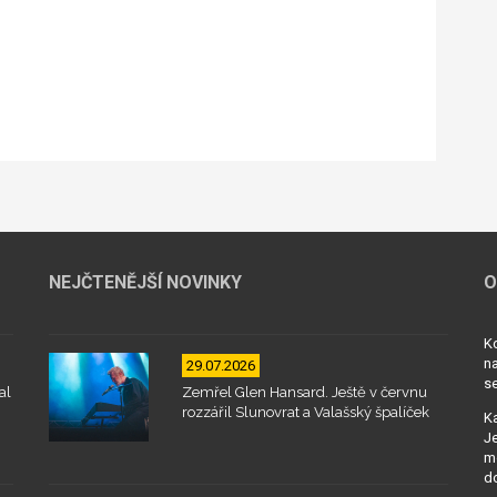
NEJČTENĚJŠÍ NOVINKY
O
Kd
na
29.07.2026
se
al
Zemřel Glen Hansard. Ještě v červnu
rozzářil Slunovrat a Valašský špalíček
Ka
Je
mo
d