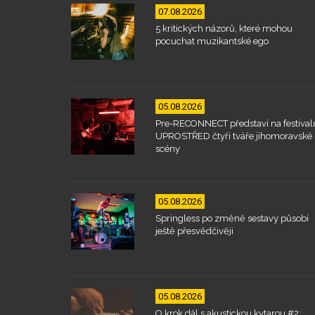
07.08.2026
5 kritických názorů, které mohou
pocuchat muzikantské ego
05.08.2026
Pre-RECONNECT představí na festival
UPROSTŘED čtyři tváře jihomoravské
scény
05.08.2026
Springless po změně sestavy působí
ještě přesvědčivěji
05.08.2026
O krok dál s akustickou kytarou #2: