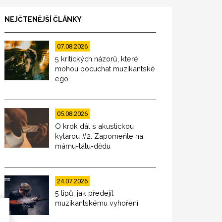
NEJČTENĚJŠÍ ČLÁNKY
07.08.2026
5 kritických názorů, které
mohou pocuchat muzikantské
ego
05.08.2026
O krok dál s akustickou
kytarou #2: Zapomeňte na
mámu-tátu-dědu
24.07.2026
5 tipů, jak předejít
muzikantskému vyhoření