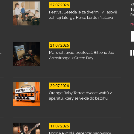
Zá
27.07.2026
Tě
Festival Beseda je za dveřmi. V Tasově
Ro
zahrají Liturgy, Horse Lords i Načeva
re
21.07.2026
u
Marshall uvádí zesilovač Billieho Joe
Armstronga z Green Day
29.07.2026
Orange Baby Terror: dvacet wattů v
aparátu, který se vejde do batohu
11.07.2026
Hodně Rychlá Recenze: Sadowsky