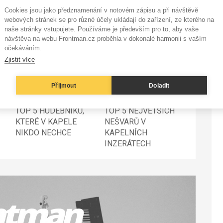
Cookies jsou jako předznamenání v notovém zápisu a při návštěvě
webových stránek se pro různé účely ukládají do zařízení, ze kterého na
naše stránky vstupujete. Používáme je především pro to, aby vaše
návštěva na webu Frontman.cz proběhla v dokonalé harmonii s vaším
očekáváním.
Zjistit více
Přijmout
Doladit
TOP 5 HUDEBNÍKŮ,
TOP 5 NEJVĚTŠÍCH
KTERÉ V KAPELE
NEŠVARŮ V
NIKDO NECHCE
KAPELNÍCH
INZERÁTECH