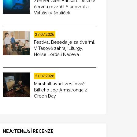
Zemřel Glen Hansard. Ještě v
červnu rozzářil Slunovrat a
Valašský špalíček
27.07.2026
Festival Beseda je za dveřmi.
V Tasově zahrají Liturgy,
Horse Lords i Načeva
21.07.2026
Marshall uvádí zesilovač
Billieho Joe Armstronga z
Green Day
NEJČTENĚJŠÍ RECENZE