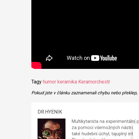
Tagy
humor
keramika
Keramorchestr
Pokud jste v článku zaznamenali chybu nebo překlep,
DR.HYENIK
Multikytarista na experimentální
za pomoci všemožných nástrojů, 
také hudební úchyl, tajuplný intel