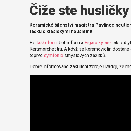
Čiže ste husličky
Keramické šílenství magistra Pavlince neutic
tašku s klasickými houslemi!
Po
taškofonu
, bobrofonu a
Figaro kytaře
tak přibyl
Keramorchestru. A když se keramoviolin dostane 
teprve
symfonie
smyslových zážitků.
Dobře informované zákulisní zdroje uvádějí, že mo