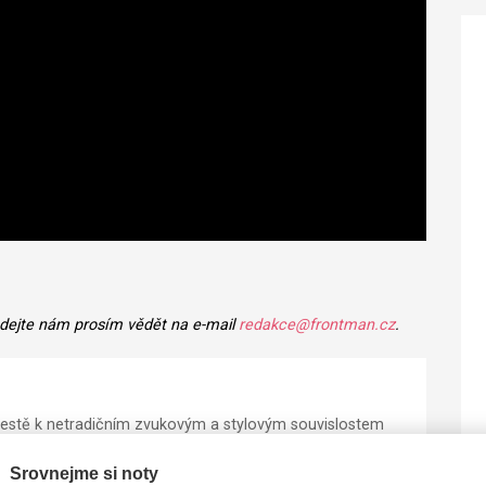
 dejte nám prosím vědět na e-mail
redakce@frontman.cz
.
 cestě k netradičním zvukovým a stylovým souvislostem
technik i obskurních pomůcek... Dle magazínu Whiplash
ektuál s vizáží přerostlého Harryho Pottera, akustický
Srovnejme si noty