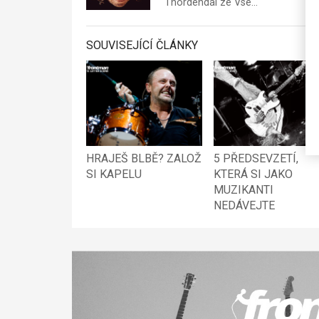
Thordendal ze Vse…
SOUVISEJÍCÍ ČLÁNKY
HRAJEŠ BLBĚ? ZALOŽ
5 PŘEDSEVZETÍ,
SI KAPELU
KTERÁ SI JAKO
MUZIKANTI
NEDÁVEJTE