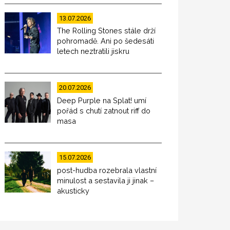
13.07.2026
The Rolling Stones stále drží
pohromadě. Ani po šedesáti
letech neztratili jiskru
20.07.2026
Deep Purple na Splat! umí
pořád s chutí zatnout riff do
masa
15.07.2026
post-hudba rozebrala vlastní
minulost a sestavila ji jinak –
akusticky