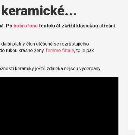
 keramické...
há. Po
bobrofonu
tentokrát zkřížil klasickou střešní
 další platný člen utěšeně se rozrůstajícího
do rukou krásné ženy,
femme fatale
, to je pak
žnosti keramiky ještě zdaleka nejsou vyčerpány...