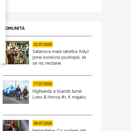
KOMUNITA
22.07.2026
Satanova malá raketka: Když
jsme konečně pochopili, že
se nic nestane
17.07.2026
Highlands a Islands turné
Loes & Honza #1: K majáku
09.07.2026
Nebeztebe: Co pošlem dál