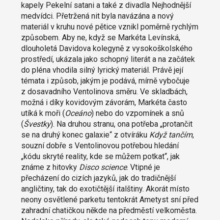
kapely Pekelní satani a také z divadla Nejhodnější
medvídci. Přetržená nit byla navázána a nový
materiál v kruhu nové pětice vznikl poměrně rychlým
způsobem. Aby ne, když se Markéta Levínská,
dlouholetá Davidova kolegyně z vysokoškolského
prostředí, ukázala jako schopný literát a na začátek
do pléna vhodila silný lyrický materiál. Právě její
témata i způsob, jakým je podává, mírně vybočuje
z dosavadního Ventolinova směru. Ve skladbách,
možná i díky kovidovým závorám, Markéta často
utíká k moři (
Oceáno
) nebo do vzpomínek a snů
(
Švestky
). Na druhou stranu, ona potřeba „protančit
se na druhý konec galaxie“ z otvíráku
Když tančím
,
souzní dobře s Ventolinovou potřebou hledání
„kódu skryté reality, kde se můžem potkat“, jak
známe z hitovky
Disco science
. Vtipné je
přecházení do cizích jazyků, jak do tradičnější
angličtiny, tak do exotičtější italštiny. Akorát místo
neony osvětlené parketu tentokrát Ametyst sní před
zahradní chatičkou někde na předměstí velkoměsta.