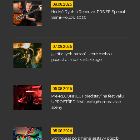
08.08.2026
Hodně Rychlá Recenze: PRS SE Special
Semi-Hollow 2026
07.08.2026
5 kritických názorů, které mohou
pocuchat muzikantské ego
05.08.2026
Pre-RECONNECT představí na festivalu
UPROSTŘED čtyři tváře jihomoravské
scény
05.08.2026
Springless po změně sestavy působí