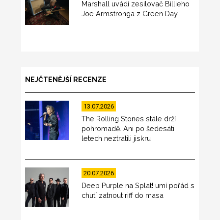
Marshall uvádí zesilovač Billieho
Joe Armstronga z Green Day
NEJČTENĚJŠÍ RECENZE
13.07.2026
The Rolling Stones stále drží
pohromadě. Ani po šedesáti
letech neztratili jiskru
20.07.2026
Deep Purple na Splat! umí pořád s
chutí zatnout riff do masa