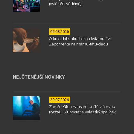
ještě přesvědčivěji
05.08.2026
O krok dál s akustickou kytarou #2:
Zapomeňte na mámu-tátu-dědu
NEJČTENĚJŠÍ NOVINKY
29.07.2026
Zemřel Glen Hansard. Ještě v červnu
rozzářil Slunovrat a Valašský špalíček