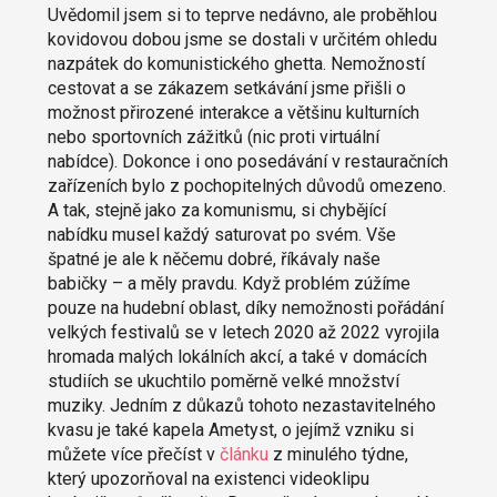
Uvědomil jsem si to teprve nedávno, ale proběhlou
kovidovou dobou jsme se dostali v určitém ohledu
nazpátek do komunistického ghetta. Nemožností
cestovat a se zákazem setkávání jsme přišli o
možnost přirozené interakce a většinu kulturních
nebo sportovních zážitků (nic proti virtuální
nabídce). Dokonce i ono posedávání v restauračních
zařízeních bylo z pochopitelných důvodů omezeno.
A tak, stejně jako za komunismu, si chybějící
nabídku musel každý saturovat po svém. Vše
špatné je ale k něčemu dobré, říkávaly naše
babičky – a měly pravdu. Když problém zúžíme
pouze na hudební oblast, díky nemožnosti pořádání
velkých festivalů se v letech 2020 až 2022 vyrojila
hromada malých lokálních akcí, a také v domácích
studiích se ukuchtilo poměrně velké množství
muziky. Jedním z důkazů tohoto nezastavitelného
kvasu je také kapela Ametyst, o jejímž vzniku si
můžete více přečíst v
článku
z minulého týdne,
který upozorňoval na existenci videoklipu