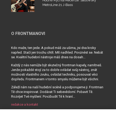
Hodně Rychlá Recenze: Sadowsky
MetroLine 21 J-Bass
O FRONTMANOVI
Kdo maže, ten jede. A pokud máš za ušima, jsi dva kroky
napřed. Stačí jen trochu chtít. Mít nadhled. Povznést se. Nebát
se. Kvalitní hudební nástroje máš dnes na dosah...
Každý z nás nemůže být skutečný frontman kapely, namítneš.
Jenže pokaždé stojí za to dobře ovládat svůj nástroj, znát
možnosti vlastního zvuku, ovládat techniku, posouvat věci
dopředu. Frontmanem v tomto smyslu můžeme být všichni.
Záleží nám na naší hudební scéně a podporujeme ji. Frontman
Tě chce inspirovat. Dodávat Ti sebevědomí. Pobavit Tě.
Rozvíjet Tvé myšlení. Povzbudit Tě k hraní...
redakce a kontakt