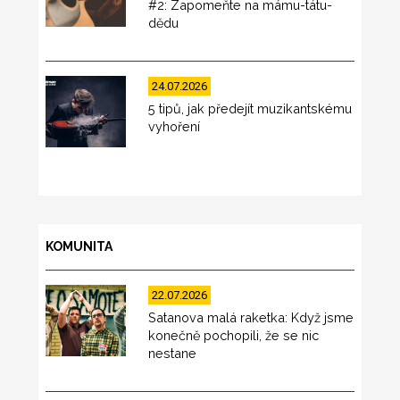
#2: Zapomeňte na mámu-tátu-
dědu
24.07.2026
5 tipů, jak předejít muzikantskému
vyhoření
KOMUNITA
22.07.2026
Satanova malá raketka: Když jsme
konečně pochopili, že se nic
nestane