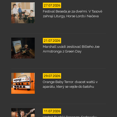
27.07.2026
Festival Beseda je za dveřmi. V Tasově
zahrají Liturgy, Horse Lords i Načeva
21.07.2026
Marshall uvádí zesilovač Billieho Joe
Armstronga z Green Day
29.07.2026
Orange Baby Terror: dvacet wattů v
aparátu, který se vejde do batohu
11.07.2026