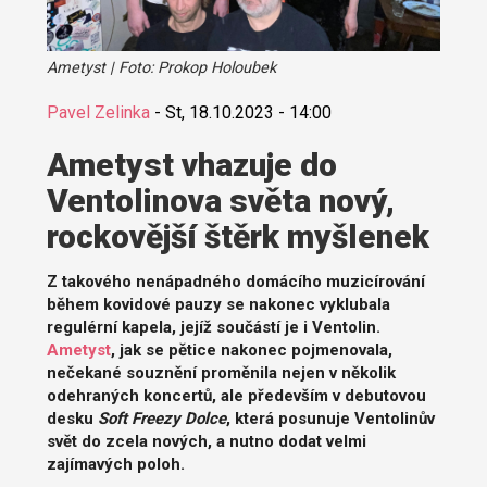
Ametyst | Foto: Prokop Holoubek
Pavel Zelinka
-
St, 18.10.2023 - 14:00
Ametyst vhazuje do
Ventolinova světa nový,
rockovější štěrk myšlenek
Z takového nenápadného domácího muzicírování
během kovidové pauzy se nakonec vyklubala
regulérní kapela, jejíž součástí je i Ventolin.
Ametyst
, jak se pětice nakonec pojmenovala,
nečekané souznění proměnila nejen v několik
odehraných koncertů, ale především v debutovou
desku
Soft Freezy Dolce
, která posunuje Ventolinův
svět do zcela nových, a nutno dodat velmi
zajímavých poloh.