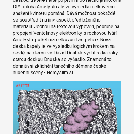
deskou, u které máte po prvním poslechu jasno. Ona
DIY poloha Ametystu ale ve výsledku celkovému
snažení kvintetu pomáhá. Dává možnost pokaždé
se soustředit na jiný aspekt předloženého
materiálu. Jednou na textovou výpověď, podruhé na
propojení Ventolinovy elektroniky s rockovou tváří
Ametystu, potřetí na celkovou tvář pětice. Nová
deska kapely je ve výsledku logickým krokem na
cestě, na kterou se David Doubek vydal s dva roky
starou deskou Dneska se vyčasilo. Znamená to
definitivní zklidnění tanečního démona české
hudební scény? Nemyslím si.