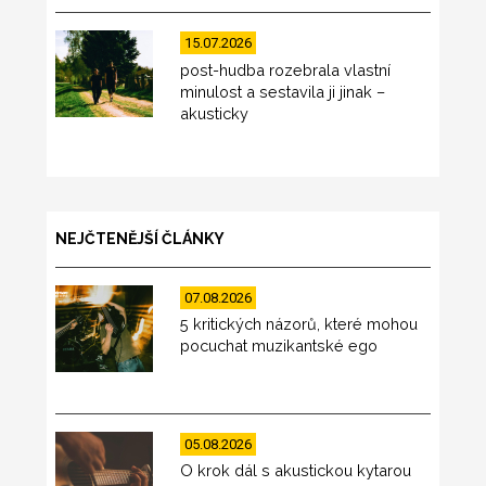
15.07.2026
post-hudba rozebrala vlastní
minulost a sestavila ji jinak –
akusticky
NEJČTENĚJŠÍ ČLÁNKY
07.08.2026
5 kritických názorů, které mohou
pocuchat muzikantské ego
05.08.2026
O krok dál s akustickou kytarou