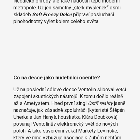
Nedaleko přírody, ale také nadosah tepu moderní
metropole. Už jen samotný „štěrk myšlenek“ osmi
skladeb
Soft Freezy Dolce
připraví posluchači
plnohodnotný výlet kolem celého světa.
Co na desce jako hudebníci oceníte?
Už na poslední sólové desce Ventolin sliboval větší
zapojení akustických nástrojů. K tomu došlo reálně
až s Ametystem. Hned první singl
Ostří reality
jasně
naznačuje, jak zásadně spoluhráči (kytaristé Štěpán
Uherka a Jan Hanyš, houslistka Klára Doubková)
posunují Ventolínův elektronický svět do nových
poloh. A také suverénní vokál Markéty Levínské,
který ve mne vzbuzuje asociace k Zubům nehtům