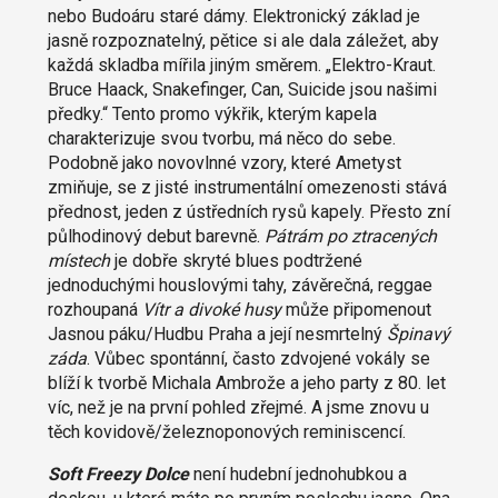
nebo Budoáru staré dámy. Elektronický základ je
jasně rozpoznatelný, pětice si ale dala záležet, aby
každá skladba mířila jiným směrem. „Elektro-Kraut.
Bruce Haack, Snakefinger, Can, Suicide jsou našimi
předky.“ Tento promo výkřik, kterým kapela
charakterizuje svou tvorbu, má něco do sebe.
Podobně jako novovlnné vzory, které Ametyst
zmiňuje, se z jisté instrumentální omezenosti stává
přednost, jeden z ústředních rysů kapely. Přesto zní
půlhodinový debut barevně.
Pátrám po ztracených
místech
je dobře skryté blues podtržené
jednoduchými houslovými tahy, závěrečná, reggae
rozhoupaná
Vítr a divoké husy
může připomenout
Jasnou páku/Hudbu Praha a její nesmrtelný
Špinavý
záda
. Vůbec spontánní, často zdvojené vokály se
blíží k tvorbě Michala Ambrože a jeho party z 80. let
víc, než je na první pohled zřejmé. A jsme znovu u
těch kovidově/železnoponových reminiscencí.
Soft Freezy Dolce
není hudební jednohubkou a