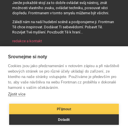
Jenže pokaždé stojí za to dobře ovládat svůj nástroj, znát
možnosti vlastního zvuku, ovládat techniku, posouvat věci
dopředu. Frontmanem v tomto smyslu můžeme být všichni.
Záleží nám na naší hudební scéně a podporujeme ji. Frontman
Tě chce inspirovat. Dodávat Ti sebevědomí. Pobavit Tě.
Rozvíjet Tvé myšlení. Povzbudit Tě k hraní...
redakce a kontakt
Srovnejme si noty
Cookies jsou jako předznamenání v notovém zápisu a při návštěvě
webových stránek se pro různé účely ukládají do zařízení, ze
kterého na naše stránky vstupujete. Používáme je především pro
to, aby vaše návštěva na webu Frontman.cz proběhla v dokonalé
harmonii s vaším očekáváním.
Zjistit více
Přijmout
© AUDIO PARTNER s.r.o.
Doladit