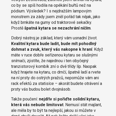
co by se spíš hodila na opékání buřtů než na
pódium. Výsledek? I s nejdražším lampovým
monstrem za zády jsem zněl pořád tak nějak, jako
když brnkáte na gumy od traktorové sekačky.
Prostě
špatná kytara se nezachrání ničím
.
Dobrý nástroj je základ, který vám usnadní život.
Kvalitní kytara bude ladit, bude mít pohodlný
dohmat a zvuk, který vás nakopne k hraní
. Když
máte v ruce dobře seřízenou kytaru se slušnými
snímači, zjistíte, že najednou i ten obyčejný
tranzistorový kombík zní o dvě třídy líp. Naopak
když hrajete na kytaru, co drnčí, špatně ladí a rvete
na ní prsty do ostrých pražců, nepomůže vám ani
rack efektů za statisíce – akorát budete otrávení a
prsty vás budou bolet dvojnásob.
Takže poučení:
nejdřív si pořiďte solidní kytaru,
která vás nebude limitovat
. Nemusí stát majlant,
ale měla by to být ta nejlepší, jakou si můžete v