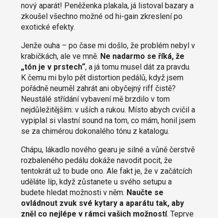
nový aparát! Peněženka plakala, já listoval bazary a
zkoušel všechno možné od hi-gain zkreslení po
exotické efekty.
Jenže ouha – po čase mi došlo, že problém nebyl v
krabičkách, ale ve mně.
Ne nadarmo se říká, že
„tón je v prstech“
, a já tomu musel dát za pravdu.
K čemu mi bylo pět distortion pedálů, když jsem
pořádně neuměl zahrát ani obyčejný riff čistě?
Neustálé střídání vybavení mě brzdilo v tom
nejdůležitějším: v uších a rukou. Místo abych cvičil a
vypiplal si vlastní sound na tom, co mám, honil jsem
se za chimérou dokonalého tónu z katalogu.
Chápu, lákadlo nového gearu je silné a vůně čerstvě
rozbaleného pedálu dokáže navodit pocit, že
tentokrát už to bude ono. Ale fakt je, že v začátcích
uděláte líp, když zůstanete u svého setupu a
budete hledat možnosti v něm.
Naučte se
ovládnout zvuk své kytary a aparátu tak, aby
zněl co nejlépe v rámci vašich možností
. Teprve