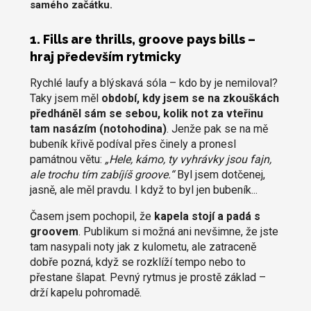
samého začátku.
1. Fills are thrills, groove pays bills –
hraj především rytmicky
Rychlé laufy a blýskavá sóla – kdo by je nemiloval?
Taky jsem měl
období, kdy jsem se na zkouškách
předháněl sám se sebou, kolik not za vteřinu
tam nasázím (notohodina)
. Jenže pak se na mě
bubeník křivě podíval přes činely a pronesl
památnou větu:
„Hele, kámo, ty vyhrávky jsou fajn,
ale trochu tím zabíjíš groove.“
Byl jsem dotčenej,
jasně, ale měl pravdu. I když to byl jen bubeník...
Časem jsem pochopil, že
kapela stojí a padá s
groovem
. Publikum si možná ani nevšimne, že jste
tam nasypali noty jak z kulometu, ale zatraceně
dobře pozná, když se rozklíží tempo nebo to
přestane šlapat. Pevný rytmus je prostě základ –
drží kapelu pohromadě.