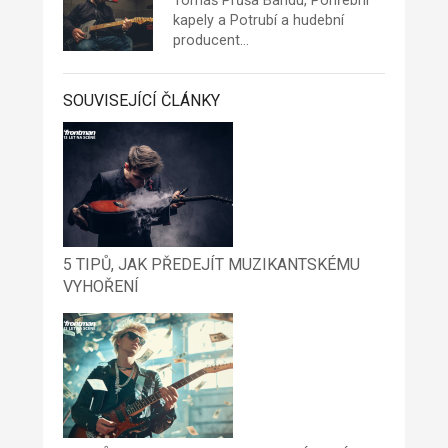
Tomáš
Průša Bandu,
Pohřební
kapely
a
Potrubí
a hudební
producent…
SOUVISEJÍCÍ ČLÁNKY
5 TIPŮ, JAK PŘEDEJÍT MUZIKANTSKÉMU
VYHOŘENÍ