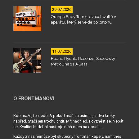
29.07.2026
Orange Baby Terror: dvacet wattů v
aparátu, který se vejde do batohu
11.07.2026
Hodně Rychlá Recenze: Sadowsky
MetroLine 21 J-Bass
O FRONTMANOVI
Kdo maže, ten jede. A pokud máš za ušima, jsi dva kroky
napřed. Stačí jen trochu chtít. Mít nadhled. Povznést se. Nebát
se. Kvalitní hudební nástroje máš dnes na dosah...
Každý z nás nemůže být skutečný frontman kapely, namítneš.