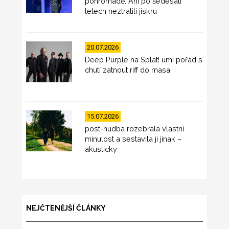
pohromadě. Ani po šedesáti
letech neztratili jiskru
20.07.2026
Deep Purple na Splat! umí pořád s
chutí zatnout riff do masa
15.07.2026
post-hudba rozebrala vlastní
minulost a sestavila ji jinak –
akusticky
NEJČTENĚJŠÍ ČLÁNKY