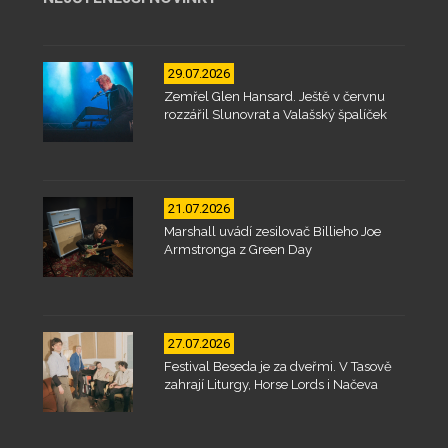
29.07.2026
Zemřel Glen Hansard. Ještě v červnu
rozzářil Slunovrat a Valašský špalíček
21.07.2026
Marshall uvádí zesilovač Billieho Joe
Armstronga z Green Day
27.07.2026
Festival Beseda je za dveřmi. V Tasově
zahrají Liturgy, Horse Lords i Načeva