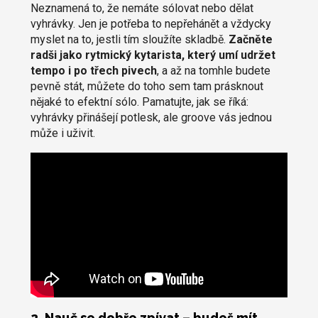
Neznamená to, že nemáte sólovat nebo dělat
vyhrávky. Jen je potřeba to nepřehánět a vždycky
myslet na to, jestli tím sloužíte skladbě.
Začněte
radši jako rytmický kytarista, který umí udržet
tempo i po třech pivech
, a až na tomhle budete
pevně stát, můžete do toho sem tam prásknout
nějaké to efektní sólo. Pamatujte, jak se říká:
vyhrávky přinášejí potlesk, ale groove vás jednou
může i uživit.
2. Nauč se dobře zpívat – budeš mít