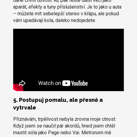
dané chvíli dovolit. Až pak řešte další věci jako
aparát, efekty a tuny příslušenství. Je to jako u auta
– můžete mít sebelepší stereo v křápu, ale pokud
vám upadávají kola, daleko nedojedete.
5. Postupuj pomalu, ale přesně a
vytrvale
Přiznávám, trpělivost nebyla zrovna moje ctnost.
Když jsem se naučil pár akordů, hned jsem chtěl
mastit sóla jako Page nebo Vai. Metronom mě