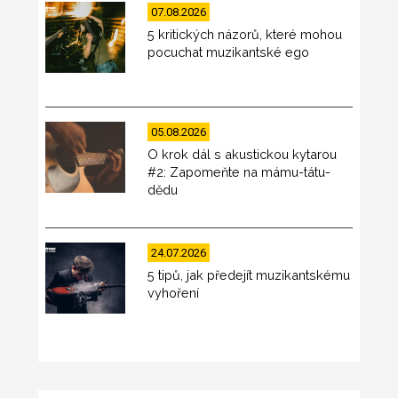
07.08.2026
5 kritických názorů, které mohou
pocuchat muzikantské ego
05.08.2026
O krok dál s akustickou kytarou
#2: Zapomeňte na mámu-tátu-
dědu
24.07.2026
5 tipů, jak předejít muzikantskému
vyhoření