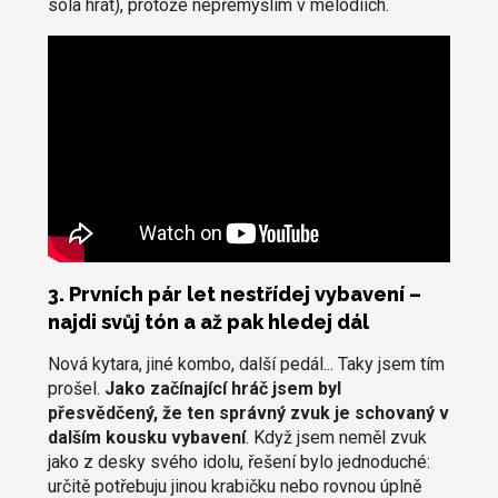
sóla hrát), protože nepřemýšlím v melodiích.
3. Prvních pár let nestřídej vybavení –
najdi svůj tón a až pak hledej dál
Nová kytara, jiné kombo, další pedál... Taky jsem tím
prošel.
Jako začínající hráč jsem byl
přesvědčený, že ten správný zvuk je schovaný v
dalším kousku vybavení
. Když jsem neměl zvuk
jako z desky svého idolu, řešení bylo jednoduché:
určitě potřebuju jinou krabičku nebo rovnou úplně