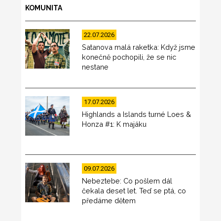
KOMUNITA
22.07.2026
Satanova malá raketka: Když jsme
konečně pochopili, že se nic
nestane
17.07.2026
Highlands a Islands turné Loes &
Honza #1: K majáku
09.07.2026
Nebeztebe: Co pošlem dál
čekala deset let. Teď se ptá, co
předáme dětem