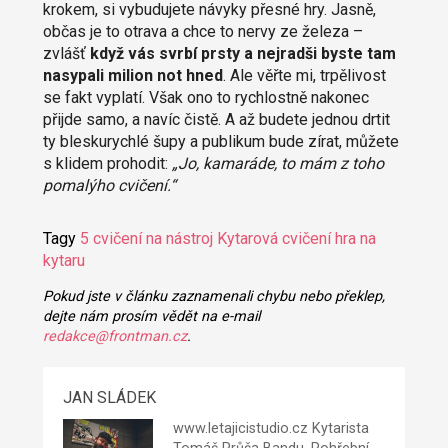
krokem, si vybudujete návyky přesné hry. Jasně,
občas je to otrava a chce to nervy ze železa –
zvlášť
když vás svrbí prsty a nejradši byste tam
nasypali milion not hned
. Ale věřte mi, trpělivost
se fakt vyplatí. Však ono to rychlostně nakonec
přijde samo, a navíc čistě. A až budete jednou drtit
ty bleskurychlé šupy a publikum bude zírat, můžete
s klidem prohodit:
„Jo, kamaráde, to mám z toho
pomalýho cvičení.“
Tagy
5
cvičení na nástroj
Kytarová cvičení
hra na
kytaru
Pokud jste v článku zaznamenali chybu nebo překlep,
dejte nám prosím vědět na e-mail
redakce@frontman.cz
.
JAN SLÁDEK
www.letajicistudio.cz
Kytarista