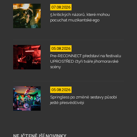
07.08.2026
5 kritických názorů, které mohou
pocuchat muzikantské ego
05.08.2026
Pre-RECONNECT představí na festivalu
UPROSTŘED čtyři tváře jihomoravské
scény
05.08.2026
Springless po změně sestavy působí
ještě přesvědčivěji
NEJČTENĚJŠÍ NOVINKY