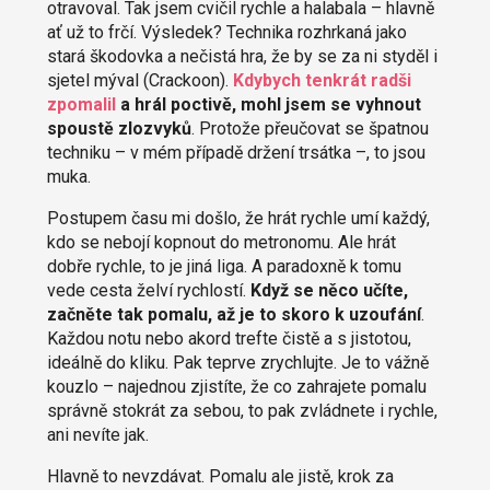
otravoval. Tak jsem cvičil rychle a halabala – hlavně
ať už to frčí. Výsledek? Technika rozhrkaná jako
stará škodovka a nečistá hra, že by se za ni styděl i
sjetel mýval (Crackoon).
Kdybych tenkrát radši
zpomalil
a hrál poctivě, mohl jsem se vyhnout
spoustě zlozvyků
. Protože přeučovat se špatnou
techniku – v mém případě držení trsátka –, to jsou
muka.
Postupem času mi došlo, že hrát rychle umí každý,
kdo se nebojí kopnout do metronomu. Ale hrát
dobře rychle, to je jiná liga. A paradoxně k tomu
vede cesta želví rychlostí.
Když se něco učíte,
začněte tak pomalu, až je to skoro k uzoufání
.
Každou notu nebo akord trefte čistě a s jistotou,
ideálně do kliku. Pak teprve zrychlujte. Je to vážně
kouzlo – najednou zjistíte, že co zahrajete pomalu
správně stokrát za sebou, to pak zvládnete i rychle,
ani nevíte jak.
Hlavně to nevzdávat. Pomalu ale jistě, krok za