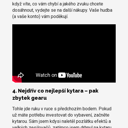
když víte, co vám chybí a jakého zvuku chcete
dosáhnout, vydejte se na další nákupy. Vaše hudba
(a vaše konto) vám poděkují.
4. Nejdřív co nejlepší kytara – pak
zbytek gearu
Tohle jde ruku v ruce s předchozím bodem. Pokud
už máte potřebu investovat do vybavení, začněte
kytarou. Sám jsem kdysi naletěl pozlátku efektů a
velkých zesilovačů, zatímco jsem drhnul na kytaru,