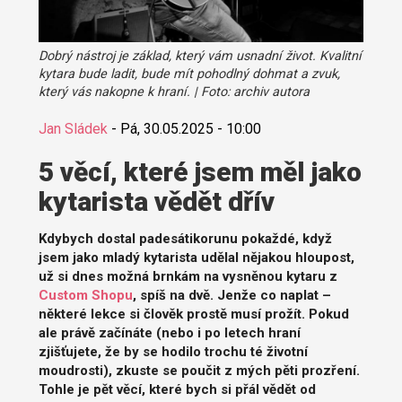
Dobrý nástroj je základ, který vám usnadní život. Kvalitní
kytara bude ladit, bude mít pohodlný dohmat a zvuk,
který vás nakopne k hraní. | Foto: archiv autora
Jan Sládek
-
Pá, 30.05.2025 - 10:00
5 věcí, které jsem měl jako
kytarista vědět dřív
Kdybych dostal padesátikorunu pokaždé, když
jsem jako mladý kytarista udělal nějakou hloupost,
už si dnes možná brnkám na vysněnou kytaru z
Custom Shopu
, spíš na dvě. Jenže co naplat –
některé lekce si člověk prostě musí prožít. Pokud
ale právě začínáte (nebo i po letech hraní
zjišťujete, že by se hodilo trochu té životní
moudrosti), zkuste se poučit z mých pěti prozření.
Tohle je pět věcí, které bych si přál vědět od