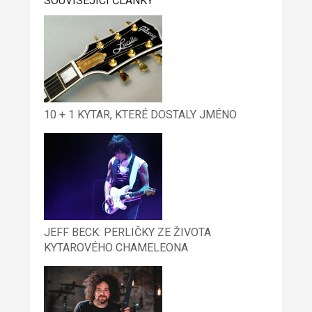
SOUVISEJÍCÍ ČLÁNKY
10 + 1 KYTAR, KTERÉ DOSTALY JMÉNO
JEFF BECK: PERLIČKY ZE ŽIVOTA
KYTAROVÉHO CHAMELEONA