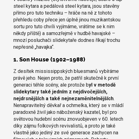
steel kytara a pedálová steel kytara, jsou stavěny
přímo pro tuto techniku – hráče na ně z tohoto
přehledu coby přece jen úplně jinou muzikantskou
sortu pro tuto chvíli vyjímáme, vrátíme se k nim
někdy příště) a samozřejmě v hudbě havajské –
mnozí posluchači slidekytaře dodnes říkají trochu
nepřesně „havajka“.
1. Son House (1902–1988)
Z desítek mississippských bluesmanů vybíráme
právě jeho. Nejen proto, že patřil skutečně k první
generaci téhle scény, ale protože b
yl v metodě
slidekytary také jedním z nejdivočejších,
nejdrsnějších a také nejnezaměnitelnějších
.
Nenapravitelný děvkař a ochmelka, který se v mládí
paradoxně živil jako náboženský kazatel, byl pro
světovou hudební scénu znovuobjeven v 60. letech
díky zájmu folkových revivalistů, a proto je také
vlastně jako jediný ze své generace zachycen na