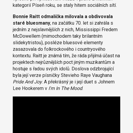
kategorií Píseň roku, se staly hitem sociálních sítí.
Bonnie Raitt odmalička milovala a obdivovala
staré bluesmany
, na začátku 70. let si zahrála s
jedním z nejslavnějších z nich, Mississippi Fredem
McDowellem (mimochodem taky brilantním
slidekytristou), posléze bluesové elementy
zasazovala do folkrockového i countryového
kontextu. Raitt je známá tím, že ráda přijímá účast na
projektech nejrůznějších poct jiným muzikantům a
hostuje s řadou svých idolů. Doslova odzbrojující
byla její verze písničky Stevieho Raye Vaughana
Pride And Joy
. A překrásný je i její duet s Johnem
Lee Hookerem v
I'm In The Mood
.