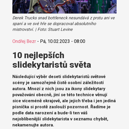
Derek Trucks snad bottleneck nesundává z prstu ani ve
spaní a ve své hře se dopracoval absolutního
mistrovství. | Foto: Stuart Levine
Ondřej Bezr
-
Pá, 10.02.2023 - 08:00
10 nejlepších
slidekytaristů světa
Následující výběr deseti slidekytaristů světové
scény je samozřejmě čistě osobní záležitostí
autora. Mnozí z nich jsou za ikony slidekytary
považováni obecně, jiní se této technice věnují
sice víceméně okrajově, ale jejich třeba i jen jediná
písnička si prostě zaslouží pozornost. Řadíme je
podle data narození a bude-li ten váš
nejoblíbenější slidekytarista v seznamu chybět,
nekamenujte autora.