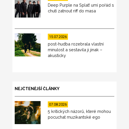
Deep Purple na Splat! umí pořád s
chutí zatnout riff do masa
15.07.2026
post-hudba rozebrala vlastní
minulost a sestavila ji jinak –
akusticky
NEJČTENĚJŠÍ ČLÁNKY
07.08.2026
5 kritických názorů, které mohou
pocuchat muzikantské ego