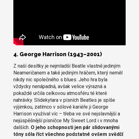
4. George Harrison (1943–2001)
Z naší desítky je nejmladší Beatle vlastně jediným
Neameričanem a také jediným hráčem, který neměl
nikdy nic společného s blues. Jeho hra byla
vždycky nenápadná, avšak velice výrazná a
pokaždé určila celkovou atmosféru té které
nahrávky. Slidekytara v písních Beatles je spíše
výjimkou, zatímco v sólové kariéře ji George
Harrison využíval víc – třeba ve své nejslavnější a
nejúspěšnější písničce My Sweet Lord i v mnoha
dalších.
O jeho schopnosti jen pár slidovanými
tóny sóla říct všechno podstatné ovšem svědčí