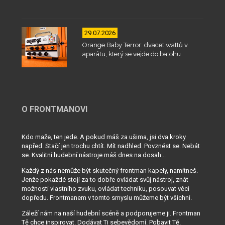
29.07.2026
Orange Baby Terror: dvacet wattů v
aparátu, který se vejde do batohu
O FRONTMANOVI
Kdo maže, ten jede. A pokud máš za ušima, jsi dva kroky
napřed. Stačí jen trochu chtít. Mít nadhled. Povznést se. Nebát
se. Kvalitní hudební nástroje máš dnes na dosah...
Každý z nás nemůže být skutečný frontman kapely, namítneš.
Jenže pokaždé stojí za to dobře ovládat svůj nástroj, znát
možnosti vlastního zvuku, ovládat techniku, posouvat věci
dopředu. Frontmanem v tomto smyslu můžeme být všichni.
Záleží nám na naší hudební scéně a podporujeme ji. Frontman
Tě chce inspirovat. Dodávat Ti sebevědomí. Pobavit Tě.