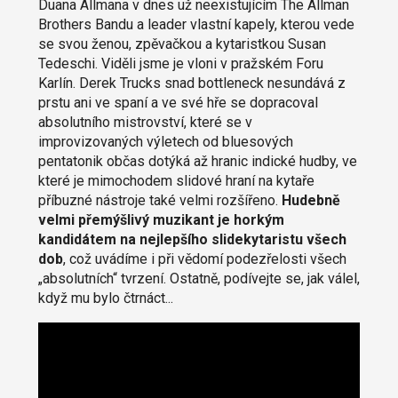
Duana Allmana v dnes už neexistujícím The Allman
Brothers Bandu a leader vlastní kapely, kterou vede
se svou ženou, zpěvačkou a kytaristkou Susan
Tedeschi. Viděli jsme je vloni v pražském Foru
Karlín. Derek Trucks snad bottleneck nesundává z
prstu ani ve spaní a ve své hře se dopracoval
absolutního mistrovství, které se v
improvizovaných výletech od bluesových
pentatonik občas dotýká až hranic indické hudby, ve
které je mimochodem slidové hraní na kytaře
příbuzné nástroje také velmi rozšířeno.
Hudebně
velmi přemýšlivý muzikant je horkým
kandidátem na nejlepšího slidekytaristu všech
dob
, což uvádíme i při vědomí podezřelosti všech
„absolutních“ tvrzení. Ostatně, podívejte se, jak válel,
když mu bylo čtrnáct...