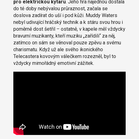
pro elektrickou kytaru
. Jeho hra najednou dostala
do té doby nebývalou průraznost, začala se
doslova zadírat do uší i pod kůži. Muddy Waters
nebyl udivující hráčský technik a k stáru svou hrou i
poměrně dost šetřil – ostatně, v kapele měl vždycky
bravurní muzikanty, kteří muziku „zařídili“ za něj,
zatímco on sám se věnoval pouze zpěvu a svému
charismatu. Když už ale svého ikonického
Telecastera kovovým válečkem rozezněl, byl to
vždycky mimořádný emotivní zážitek.