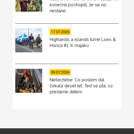
konečně pochopili, že se nic
nestane
17.07.2026
Highlands a Islands turné Loes &
Honza #1: K majáku
09.07.2026
Nebeztebe: Co pošlem dál
čekala deset let. Teď se ptá, co
předáme dětem