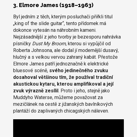
3. Elmore James (1918–1963)
Byl jedním z těch, kterým posluchači přiřkli titul
„king of the slide guitar“, tento přídomek má
dokonce vytesán na náhrobním kameni.
Nejzásadnější z jeho tvorby je bezesporu nahrávka
písničky
Dust My Broom
, kterou si vypůjčil od
Roberta Johnsona, ale dodal jí modernější dusavý,
hlučný a s velkou vervou zahraný kabát. Přestože
Elmore James patří jednoznačně k elektrické
bluesové scéně,
svého jedinečného zvuku
dosahoval většinou tím, že používal tradiční
akustickou kytaru, kterou amplifikoval a její
zvuk výrazně zesílil
. Proto i jeho, stejně jako
Muddyho Waterse, můžeme považovat za
mezičlánek na cestě z jižanských bavlníkových
plantáží do zaplivaných chicagských náleven.