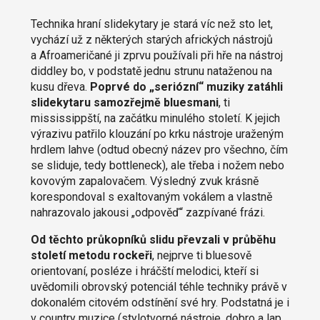
Technika hraní slidekytary je stará víc než sto let,
vychází už z některých starých afrických nástrojů
a Afroameričané ji zprvu používali při hře na nástroj
diddley bo, v podstatě jednu strunu nataženou na
kusu dřeva.
Poprvé do „seriózní“ muziky zatáhli
slidekytaru samozřejmě bluesmani
, ti
mississippští, na začátku minulého století. K jejich
výrazivu patřilo klouzání po krku nástroje uraženým
hrdlem lahve (odtud obecný název pro všechno, čím
se sliduje, tedy bottleneck), ale třeba i nožem nebo
kovovým zapalovačem. Výsledný zvuk krásně
korespondoval s exaltovaným vokálem a vlastně
nahrazovalo jakousi „odpověď“ zazpívané frázi.
Od těchto průkopníků slidu převzali v průběhu
století metodu rockeři
, nejprve ti bluesově
orientovaní, posléze i hráčští melodici, kteří si
uvědomili obrovský potenciál téhle techniky právě v
dokonalém citovém odstínění své hry. Podstatná je i
v country muzice (stylotvorné nástroje, dobro a lap