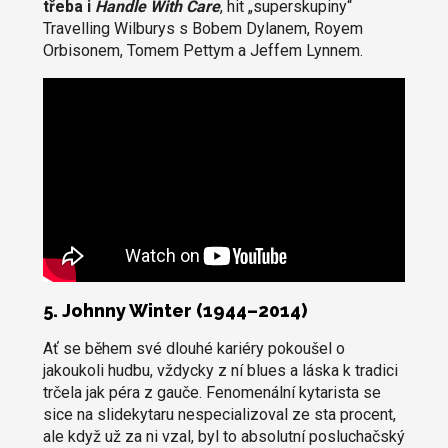
třeba i
Handle With Care
, hit „superskupiny“
Travelling Wilburys s Bobem Dylanem, Royem
Orbisonem, Tomem Pettym a Jeffem Lynnem.
5. Johnny Winter (1944–2014)
Ať se během své dlouhé kariéry pokoušel o
jakoukoli hudbu, vždycky z ní blues a láska k tradici
trčela jak péra z gauče. Fenomenální kytarista se
sice na slidekytaru nespecializoval ze sta procent,
ale když už za ni vzal, byl to absolutní posluchačský