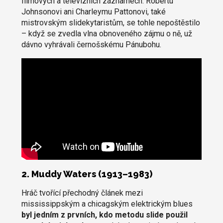
filmových a televizních záznamech. Robertu
Johnsonovi ani Charleymu Pattonovi, také
mistrovským slidekytaristům, se tohle nepoštěstilo
– když se zvedla vlna obnoveného zájmu o ně, už
dávno vyhrávali černošskému Pánubohu.
2. Muddy Waters (1913–1983)
Hráč tvořící přechodný článek mezi
mississippským a chicagským elektrickým blues
byl jedním z prvních, kdo metodu slide použil