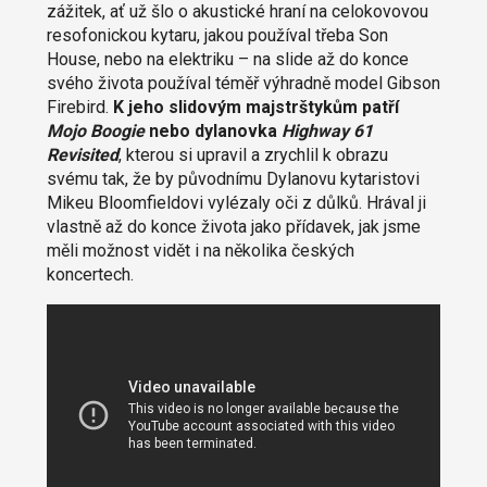
zážitek, ať už šlo o akustické hraní na celokovovou
resofonickou kytaru, jakou používal třeba Son
House, nebo na elektriku – na slide až do konce
svého života používal téměř výhradně model Gibson
Firebird.
K jeho slidovým majstrštykům patří
Mojo Boogie
nebo dylanovka
Highway 61
Revisited
, kterou si upravil a zrychlil k obrazu
svému tak, že by původnímu Dylanovu kytaristovi
Mikeu Bloomfieldovi vylézaly oči z důlků. Hrával ji
vlastně až do konce života jako přídavek, jak jsme
měli možnost vidět i na několika českých
koncertech.