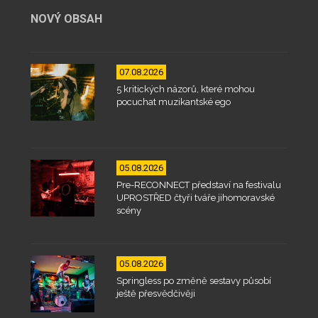
NOVÝ OBSAH
07.08.2026
5 kritických názorů, které mohou
pocuchat muzikantské ego
05.08.2026
Pre-RECONNECT představí na festivalu
UPROSTŘED čtyři tváře jihomoravské
scény
05.08.2026
Springless po změně sestavy působí
ještě přesvědčivěji