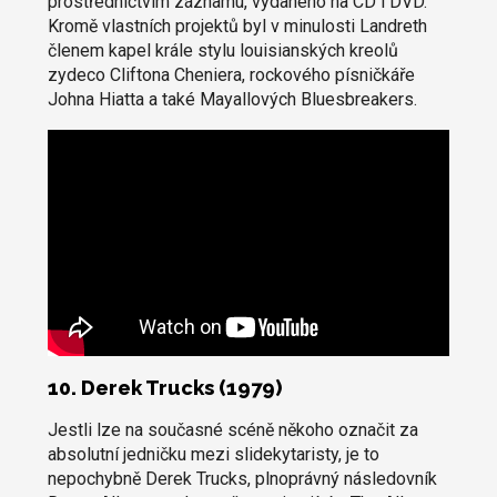
prostřednictvím záznamu, vydaného na CD i DVD.
Kromě vlastních projektů byl v minulosti Landreth
členem kapel krále stylu louisianských kreolů
zydeco Cliftona Cheniera, rockového písničkáře
Johna Hiatta a také Mayallových Bluesbreakers.
10. Derek Trucks (1979)
Jestli lze na současné scéně někoho označit za
absolutní jedničku mezi slidekytaristy, je to
nepochybně Derek Trucks, plnoprávný následovník