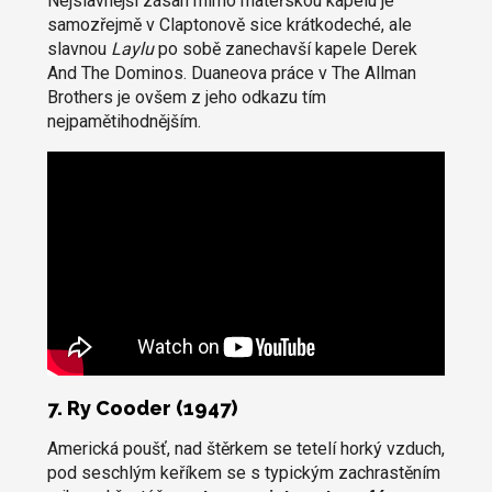
Nejslavnější zásah mimo mateřskou kapelu je
samozřejmě v Claptonově sice krátkodeché, ale
slavnou
Laylu
po sobě zanechavší kapele Derek
And The Dominos. Duaneova práce v The Allman
Brothers je ovšem z jeho odkazu tím
nejpamětihodnějším.
7. Ry Cooder (1947)
Americká poušť, nad štěrkem se tetelí horký vzduch,
pod seschlým keříkem se s typickým zachrastěním