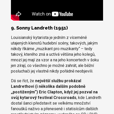
9. Sonny Landreth (1951)
Louisianský kytarista je jedním z víceméně
utajených klenotů hudební scény, takových, jakým
někdy říkáme „muzikant pro muzikanty“ – tedy
takový, kterého zná a uctívá většina jeho kolegů,
mnozí jej mají za vzor a na jeho koncertech v šoku
jen zírají, co všechno je možné zahrát, ale běžní
posluchači jej vlastně nikdy pořádně neobjevili.
Dá se říct, že
největší službu prokázal
Landrethovi (i několika dalším podobně
„postiženým“) Eric Clapton, když jej pozval na
svůj kytarový festival Crossroads
, kde Landreth
dostal šanci představit se velkému množství
fanoušků naživo a přeneseně i statisícům dalších