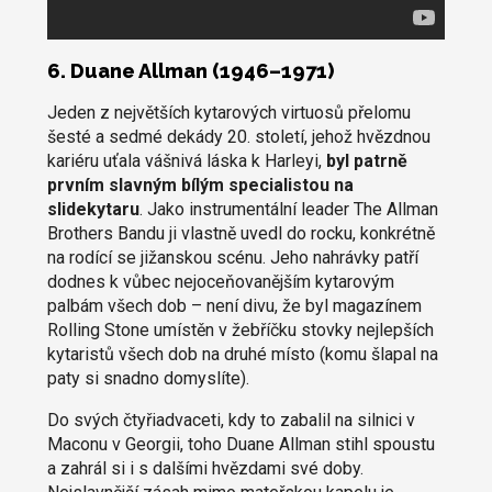
6. Duane Allman (1946–1971)
Jeden z největších kytarových virtuosů přelomu
šesté a sedmé dekády 20. století, jehož hvězdnou
kariéru uťala vášnivá láska k Harleyi,
byl patrně
prvním slavným bílým specialistou na
slidekytaru
. Jako instrumentální leader The Allman
Brothers Bandu ji vlastně uvedl do rocku, konkrétně
na rodící se jižanskou scénu. Jeho nahrávky patří
dodnes k vůbec nejoceňovanějším kytarovým
palbám všech dob – není divu, že byl magazínem
Rolling Stone umístěn v žebříčku stovky nejlepších
kytaristů všech dob na druhé místo (komu šlapal na
paty si snadno domyslíte).
Do svých čtyřiadvaceti, kdy to zabalil na silnici v
Maconu v Georgii, toho Duane Allman stihl spoustu
a zahrál si i s dalšími hvězdami své doby.