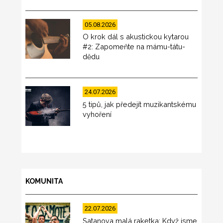
05.08.2026
O krok dál s akustickou kytarou
#2: Zapomeňte na mámu-tátu-
dědu
24.07.2026
5 tipů, jak předejít muzikantskému
vyhoření
KOMUNITA
22.07.2026
Satanova malá raketka: Když jsme