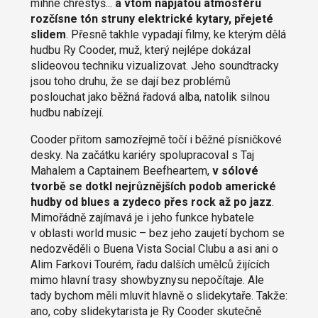
mihne chřestýš...
a vtom napjatou atmosféru
rozčísne tón struny elektrické kytary, přejeté
slidem
. Přesně takhle vypadají filmy, ke kterým dělá
hudbu Ry Cooder, muž, který nejlépe dokázal
slideovou techniku vizualizovat. Jeho soundtracky
jsou toho druhu, že se dají bez problémů
poslouchat jako běžná řadová alba, natolik silnou
hudbu nabízejí.
Cooder přitom samozřejmě točí i běžné písničkové
desky. Na začátku kariéry spolupracoval s Taj
Mahalem a Captainem Beefheartem,
v sólové
tvorbě se dotkl nejrůznějších podob americké
hudby od blues a zydeco přes rock až po jazz
.
Mimořádně zajímavá je i jeho funkce hybatele
v oblasti world music – bez jeho zaujetí bychom se
nedozvěděli o Buena Vista Social Clubu a asi ani o
Alim Farkovi Tourém, řadu dalších umělců žijících
mimo hlavní trasy showbyznysu nepočítaje. Ale
tady bychom měli mluvit hlavně o slidekytaře. Takže:
ano, coby slidekytarista je Ry Cooder skutečně