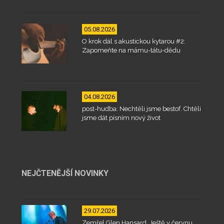
05.08.2026
O krok dál s akustickou kytarou #2:
Zapomeňte na mámu-tátu-dědu
04.08.2026
post-hudba: Nechtěli jsme bestof. Chtěli
jsme dát písním nový život
NEJČTENĚJŠÍ NOVINKY
29.07.2026
Zemřel Glen Hansard. Ještě v červnu