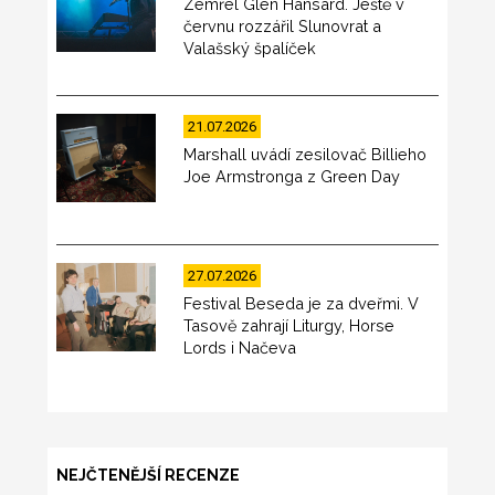
Zemřel Glen Hansard. Ještě v
červnu rozzářil Slunovrat a
Valašský špalíček
21.07.2026
Marshall uvádí zesilovač Billieho
Joe Armstronga z Green Day
27.07.2026
Festival Beseda je za dveřmi. V
Tasově zahrají Liturgy, Horse
Lords i Načeva
NEJČTENĚJŠÍ RECENZE