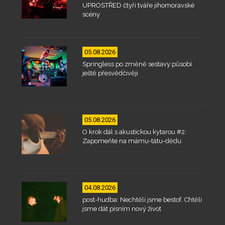
UPROSTŘED čtyři tváře jihomoravské
scény
05.08.2026
Springless po změně sestavy působí
ještě přesvědčivěji
05.08.2026
O krok dál s akustickou kytarou #2:
Zapomeňte na mámu-tátu-dědu
04.08.2026
post-hudba: Nechtěli jsme bestof. Chtěli
jsme dát písním nový život