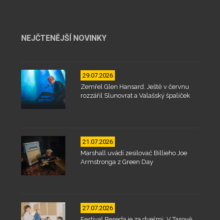
NEJČTENĚJŠÍ NOVINKY
29.07.2026
Zemřel Glen Hansard. Ještě v červnu
rozzářil Slunovrat a Valašský špalíček
21.07.2026
Marshall uvádí zesilovač Billieho Joe
Armstronga z Green Day
27.07.2026
Festival Beseda je za dveřmi. V Tasově