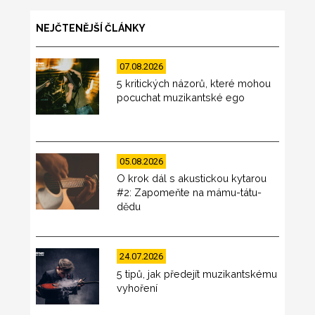
NEJČTENĚJŠÍ ČLÁNKY
07.08.2026
5 kritických názorů, které mohou
pocuchat muzikantské ego
05.08.2026
O krok dál s akustickou kytarou
#2: Zapomeňte na mámu-tátu-
dědu
24.07.2026
5 tipů, jak předejít muzikantskému
vyhoření