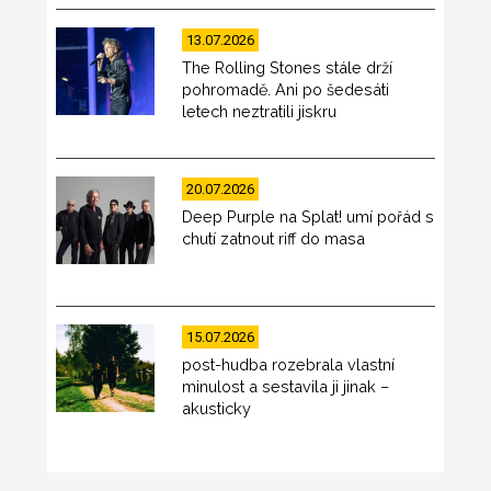
13.07.2026
The Rolling Stones stále drží
pohromadě. Ani po šedesáti
letech neztratili jiskru
20.07.2026
Deep Purple na Splat! umí pořád s
chutí zatnout riff do masa
15.07.2026
post-hudba rozebrala vlastní
minulost a sestavila ji jinak –
akusticky