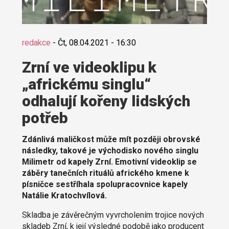
redakce
-
Čt, 08.04.2021 - 16:30
Zrní ve videoklipu k
„africkému singlu“
odhalují kořeny lidských
potřeb
Zdánlivá maličkost může mít později obrovské
následky, takové je východisko nového singlu
Milimetr od kapely Zrní. Emotivní videoklip se
záběry tanečních rituálů afrického kmene k
písničce sestříhala spolupracovnice kapely
Natálie Kratochvílová.
Skladba je závěrečným vyvrcholením trojice nových
skladeb Zrní, k její výsledné podobě jako producent