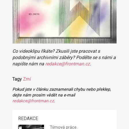
Co videoklipu říkáte? Zkusili jste pracovat s
podobnými archivními záběry? Podělte se s námi a
napište nám na
redakce@frontman.cz
.
Tagy
Zrní
Pokud jste v článku zaznamenali chybu nebo překlep,
dejte nám prosím vědět na e-mail
redakce@frontman.cz
.
REDAKCE
Týmová práce.