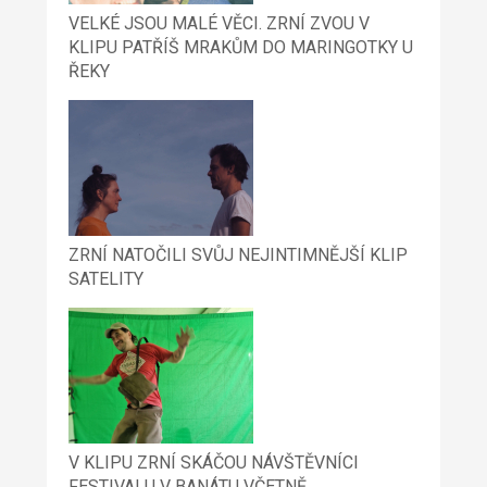
VELKÉ JSOU MALÉ VĚCI. ZRNÍ ZVOU V
KLIPU PATŘÍŠ MRAKŮM DO MARINGOTKY U
ŘEKY
ZRNÍ NATOČILI SVŮJ NEJINTIMNĚJŠÍ KLIP
SATELITY
V KLIPU ZRNÍ SKÁČOU NÁVŠTĚVNÍCI
FESTIVALU V BANÁTU VČETNĚ