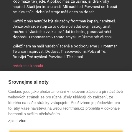
Kdo maže, ten jede. A pokud máš za ušima, jsi dva kroky
napřed. Stačí jen trochu chtít. Mít nadhled. Povznést se. Nebát
se. Kvalitní hudební nástroje máš dnes na dosah...
Každý z nás nemůže být skutečný frontman kapely, namítneš.
Jenže pokaždé stojí za to dobře ovládat svůj nástroj, znát
možnosti vlastního zvuku, ovládat techniku, posouvat věci
dopředu. Frontmanem v tomto smyslu můžeme být všichni.
Záleží nám na naší hudební scéně a podporujeme ji. Frontman
Tě chce inspirovat. Dodávat Ti sebevědomí. Pobavit Tě.
Rozvíjet Tvé myšlení. Povzbudit Tě k hraní...
redakce a kontakt
Srovnejme si noty
Cookies jsou jako předznamenání v notovém zápisu a při návštěvě
webových stránek se pro různé účely ukládají do zařízení, ze
kterého na naše stránky vstupujete. Používáme je především pro
to, aby vaše návštěva na webu Frontman.cz proběhla v dokonalé
harmonii s vaším očekáváním.
Zjistit více