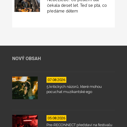
čekala deset let. Teď se ptá, co
předáme dětem
NOVÝ OBSAH
07.08.2026
5 kritických názorů, které mohou
pocuchat muzikantské ego
05.08.2026
Pre-RECONNECT představí na festivalu