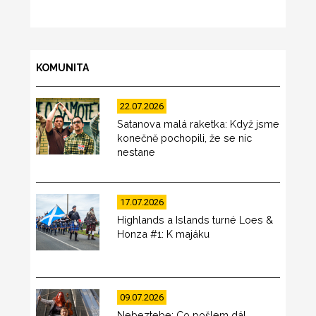
KOMUNITA
22.07.2026
Satanova malá raketka: Když jsme
konečně pochopili, že se nic
nestane
17.07.2026
Highlands a Islands turné Loes &
Honza #1: K majáku
09.07.2026
Nebeztebe: Co pošlem dál