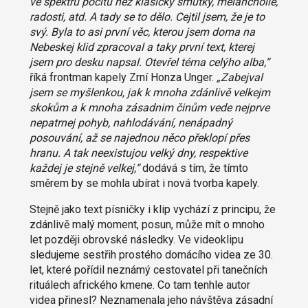
ve spektru pocitů než klasický smutky, melancholie,
radosti, atd. A tady se to dělo. Cejtil jsem, že je to
svý. Byla to asi první věc, kterou jsem doma na
Nebeskej klid zpracoval a taky první text, kterej
jsem pro desku napsal. Otevřel téma celýho alba,“
říká frontman kapely Zrní Honza Unger.
„Zabejval
jsem se myšlenkou, jak k mnoha zdánlivě velkejm
skokům a k mnoha zásadnim činům vede nejprve
nepatrnej pohyb, nahlodávání, nenápadný
posouvání, až se najednou něco překlopí přes
hranu. A tak neexistujou velký dny, respektive
každej je stejně velkej,“
dodává s tím, že tímto
směrem by se mohla ubírat i nová tvorba kapely.
Stejně jako text písničky i klip vychází z principu, že
zdánlivě malý moment, posun, může mít o mnoho
let později obrovské následky. Ve videoklipu
sledujeme sestřih prostého domácího videa ze 30.
let, které pořídil neznámý cestovatel při tanečních
rituálech afrického kmene. Co tam tenhle autor
videa přinesl? Neznamenala jeho návštěva zásadní