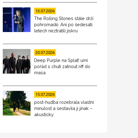
13.07.2026
The Rolling Stones stále drží
pohromadě. Ani po šedesáti
letech neztratili jiskru
20.07.2026
Deep Purple na Splat! umí
pořád s chutí zatnout riff do
masa
15.07.2026
post-hudba rozebrala vlastní
minulost a sestavila ji jinak –
akusticky