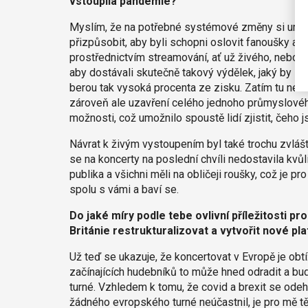
vstoupila pandemie?
Myslím, že na potřebné systémové změny si umělc
přizpůsobit, aby byli schopni oslovit fanoušky a n
prostřednictvím streamování, ať už živého, nebo n
aby dostávali skutečně takový výdělek, jaký by si 
berou tak vysoká procenta ze zisku. Zatím tu nevi
zároveň ale uzavření celého jednoho průmyslovéh
možnosti, což umožnilo spoustě lidí zjistit, čeho 
Návrat k živým vystoupením byl také trochu zvlášt
se na koncerty na poslední chvíli nedostavila kvů
publika a všichni měli na obličeji roušky, což je pr
spolu s vámi a baví se.
Do jaké míry podle tebe ovlivní příležitosti p
Británie restrukturalizovat a vytvořit nové pl
Už teď se ukazuje, že koncertovat v Evropě je obt
začínajících hudebníků to může hned odradit a bud
turné. Vzhledem k tomu, že covid a brexit se odeh
žádného evropského turné neúčastnil, je pro mě těžk