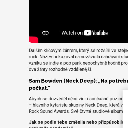
Dalším klíčovým žánrem, který se rozšířil ve stejné
rock. Název odkazoval na nezávislá nahrávací stu
vzniku se indie a pop punk nepochybně hodně prolín
dva žánry rozhodně vzdálenější.
Sam Bowden (Neck Deep): „Na potřebn
počkat.“
Abych se dozvěděl něco víc o současné pozici um
– hlavního kytaristu skupiny Neck Deep, která v r
Rock Sound Awards. Své čtvrté studiové album
Al
Jak se podle tebe změnila nebo přizpůsobila h