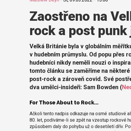
Zaostřeno na Velk
rock a post punk 
Velká Británie byla v globálním měřítk
v hudebním průmyslu. Od popu přes r
hudebníci nikdy neměli nouzi o inspira
tomto článku se zaměříme na některé 
post-rock a zároveň covid. Své postř
dva umělci-insideři: Sam Bowden (
Ne
For Those About to Rock...
Ačkoli tento nadpis odkazuje na osmé studiové 
80. let, podíváme-li se zpět na vzestup rockové hu
způsobem daly do pohybu už o desetiletí dřív. Pot