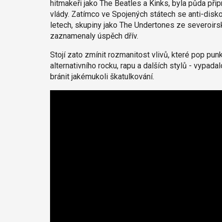
hitmakeři jako The Beatles a Kinks, byla půda přip
vlády. Zatímco ve Spojených státech se anti-disk
letech, skupiny jako The Undertones ze severoir
zaznamenaly úspěch dřív.
Stojí zato zmínit rozmanitost vlivů, které pop pu
alternativního rocku, rapu a dalších stylů - vypada
bránit jakémukoli škatulkování.