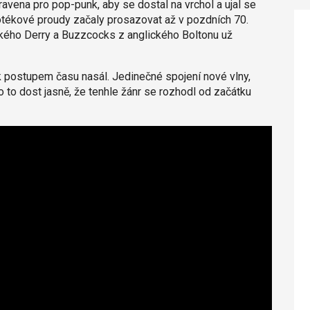
ravena pro pop-punk, aby se dostal na vrchol a ujal se
otékové proudy začaly prosazovat až v pozdních 70.
ského Derry a Buzzcocks z anglického Boltonu už
nk postupem času nasál. Jedinečné spojení nové vlny,
lo to dost jasně, že tenhle žánr se rozhodl od začátku