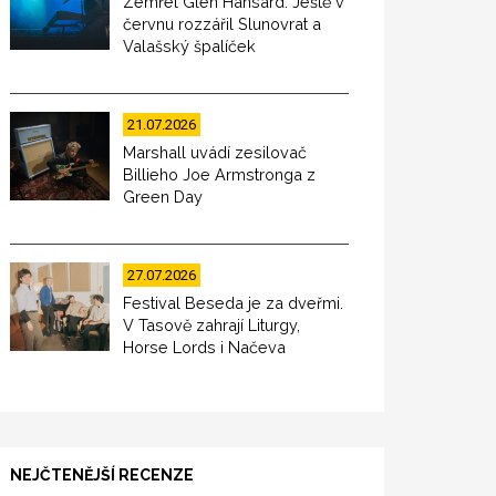
Zemřel Glen Hansard. Ještě v
červnu rozzářil Slunovrat a
Valašský špalíček
21.07.2026
Marshall uvádí zesilovač
Billieho Joe Armstronga z
Green Day
27.07.2026
Festival Beseda je za dveřmi.
V Tasově zahrají Liturgy,
Horse Lords i Načeva
NEJČTENĚJŠÍ RECENZE