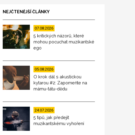
NEJČTENĚJŠÍ ČLÁNKY
07.08.2026
5 kritických názorů, které
mohou pocuchat muzikantské
ego
05.08.2026
O krok dál s akustickou
kytarou #2: Zapomeňte na
mámu-tátu-dědu
24.07.2026
5 tipů, jak předejít
muzikantskému vyhoření