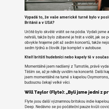
Vypadá to, že vaše americké turné bylo v posle
Británii a v USA?
Určitě bylo skvělé vrátit se na pódia. Vydali jsm
nehráli, takže bylo zábavné je hrát a vidět, jak se 
obvykle hrajeme pět až sedm koncertů, takže nejs
sedm týdnů a člověk žije komplet v autobuse.
Kteří britští hudebníci nebo kapely tě v součas
Momentálně jsem nadšený z Turnstile, právě vydal
Těším se, až je někdy uvidím na koncertě. Další ka
jsem momentálně na turné s kapelou Oxymorrons, kte
budoucnu čekají velké věci.
Will Taylor (Flyte): „Byli jsme jedni z p
Flyte jsou další významnou britskou indie kapelou
Deep. Nedávno se po počáteční pauze kvůli covidu 