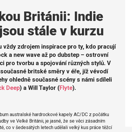
ou Británii: Indie
jsou stále v kurzu
u vždy zdrojem inspirace pro ty, kdo pracují
ock a new wave až po dubstep – ostrovní
ci pro tvorbu a spojování různých stylů. V
současné britské směry v éře, jíž vévodí
ehy ohledně současné scény s námi sdíleli
ck Deep
) a Will Taylor (
Flyte
).
album australské hardrockové kapely AC/DC z počátku
dby ve Velké Británii, je jasné, že se věci zásadním
é, co v šedesátých letech udělali velký kus práce těžcí