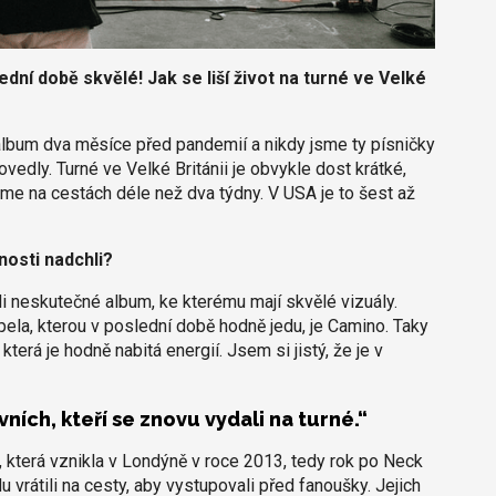
dní době skvělé! Jak se liší život na turné ve Velké
e album dva měsíce před pandemií a nikdy jsme ty písničky
povedly. Turné ve Velké Británii je obvykle dost krátké,
me na cestách déle než dva týdny. V USA je to šest až
nosti nadchli?
i neskutečné album, ke kterému mají skvělé vizuály.
pela, kterou v poslední době hodně jedu, je Camino. Taky
rá je hodně nabitá energií. Jsem si jistý, že je v
rvních, kteří se znovu vydali na turné.“
, která vznikla v Londýně v roce 2013, tedy rok po Neck
vrátili na cesty, aby vystupovali před fanoušky. Jejich