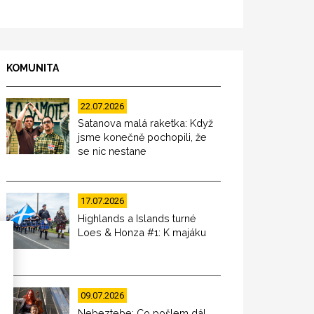
KOMUNITA
22.07.2026
Satanova malá raketka: Když
jsme konečně pochopili, že
se nic nestane
17.07.2026
Highlands a Islands turné
Loes & Honza #1: K majáku
09.07.2026
Nebeztebe: Co pošlem dál