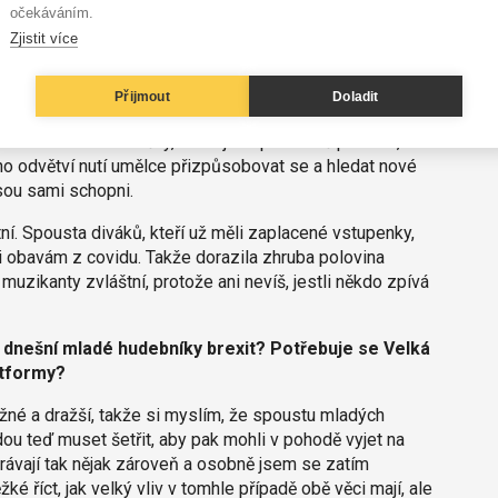
očekáváním.
Zjistit více
i ještě musí počkat. Hudebníci se museli hodně
avázat s nimi kontakt. Nejčastěji se to dělo
atáčeného předem. Umělci už nějakou dobu bojují s tím,
Přijmout
Doladit
zasloužili, když si vydavatelství a streamovací platformy
dím strukturální změny, které jsou podle mě potřeba,
o odvětví nutí umělce přizpůsobovat se a hledat nové
jsou sami schopni.
ní. Spousta diváků, kteří už měli zaplacené vstupenky,
li obavám z covidu. Takže dorazila zhruba polovina
o muzikanty zvláštní, protože ani nevíš, jestli někdo zpívá
ro dnešní mladé hudebníky brexit? Potřebuje se Velká
atformy?
ížné a dražší, takže si myslím, že spoustu mladých
ou teď muset šetřit, aby pak mohli v pohodě vyjet na
rávají tak nějak zároveň a osobně jsem se zatím
é říct, jak velký vliv v tomhle případě obě věci mají, ale