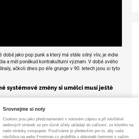
 době jako pop punk a který má stále silný vliv, je indie
dia a měl poněkud kontrakulturní význam. V době svého
aly, ačkoli dnes po éře grunge v 90. letech jsou si tyto
é systémové změny si umělci musí ještě
ělců ve Velké Británii, vyzpovídal jsem Sama Bowdena
Srovnejme si noty
oce 2017 získala cenu za nejlepší britskou kapelu na
Cookies jsou jako předznamenání v notovém zápisu a při návštěvě
l Distortions are Intentional
vydala kapela roce 2020.
webových stránek se pro různé účely ukládají do zařízení, ze kterého na
naše stránky vstupujete. Používáme je především pro to, aby vaše
udební scéna od chvíle, kdy do našich životů
návštěva na webu Frontman.cz proběhla v dokonalé harmonii s vaším