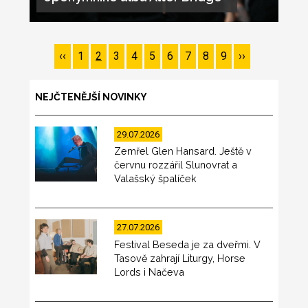
Pagination
Předchozí
‹‹
Page
1
Page
2
Page
3
Page
4
Page
5
Page
6
Page
7
Page
8
Page
9
Následující
››
stránka
stránka
NEJČTENĚJŠÍ NOVINKY
29.07.2026
Zemřel Glen Hansard. Ještě v
červnu rozzářil Slunovrat a
Valašský špalíček
27.07.2026
Festival Beseda je za dveřmi. V
Tasově zahrají Liturgy, Horse
Lords i Načeva