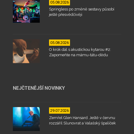
05.08.2026
Springless po změně sestavy působí
ještě přesvědčivěji
05.08.2026
O krok dál s akustickou kytarou #2:
Zapomeňte na mámu-tátu-dědu
NEJČTENĚJŠÍ NOVINKY
29.07.2026
Zemřel Glen Hansard. Ještě v červnu
rozzářil Slunovrat a Valašský špalíček