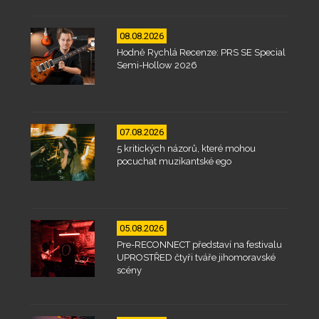
08.08.2026
Hodně Rychlá Recenze: PRS SE Special
Semi-Hollow 2026
07.08.2026
5 kritických názorů, které mohou
pocuchat muzikantské ego
05.08.2026
Pre-RECONNECT představí na festivalu
UPROSTŘED čtyři tváře jihomoravské
scény