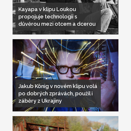
Kayapa v klipu Loukou
propojuje technologii s
důvěrou mezi otcem a dcerou
Jakub König v novém klipu volá
po dobrých zprávách, použil i
záběry z Ukrajiny