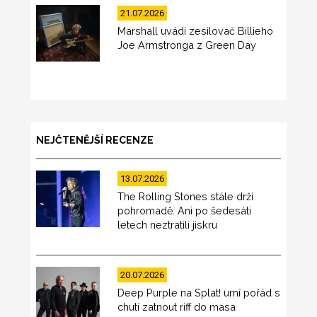
21.07.2026
Marshall uvádí zesilovač Billieho
Joe Armstronga z Green Day
NEJČTENĚJŠÍ RECENZE
13.07.2026
The Rolling Stones stále drží
pohromadě. Ani po šedesáti
letech neztratili jiskru
20.07.2026
Deep Purple na Splat! umí pořád s
chutí zatnout riff do masa