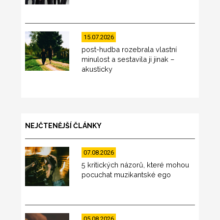
15.07.2026
post-hudba rozebrala vlastní
minulost a sestavila ji jinak –
akusticky
NEJČTENĚJŠÍ ČLÁNKY
07.08.2026
5 kritických názorů, které mohou
pocuchat muzikantské ego
05.08.2026