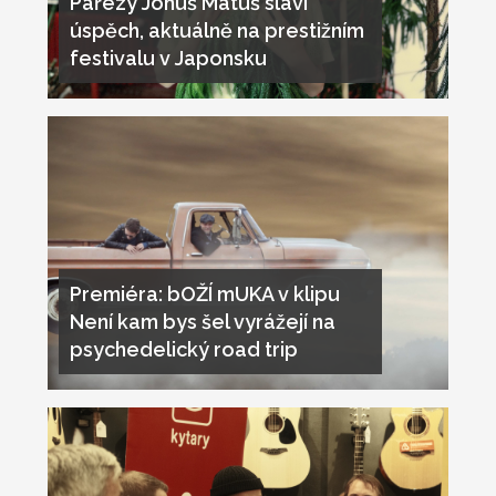
Pařezy Johuš Matuš slaví
úspěch, aktuálně na prestižním
festivalu v Japonsku
Premiéra: bOŽÍ mUKA v klipu
Není kam bys šel vyrážejí na
psychedelický road trip