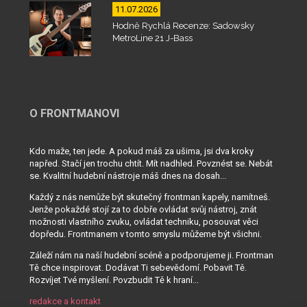
11.07.2026
Hodně Rychlá Recenze: Sadowsky
MetroLine 21 J-Bass
O FRONTMANOVI
Kdo maže, ten jede. A pokud máš za ušima, jsi dva kroky
napřed. Stačí jen trochu chtít. Mít nadhled. Povznést se. Nebát
se. Kvalitní hudební nástroje máš dnes na dosah...
Každý z nás nemůže být skutečný frontman kapely, namítneš.
Jenže pokaždé stojí za to dobře ovládat svůj nástroj, znát
možnosti vlastního zvuku, ovládat techniku, posouvat věci
dopředu. Frontmanem v tomto smyslu můžeme být všichni.
Záleží nám na naší hudební scéně a podporujeme ji. Frontman
Tě chce inspirovat. Dodávat Ti sebevědomí. Pobavit Tě.
Rozvíjet Tvé myšlení. Povzbudit Tě k hraní...
redakce a kontakt