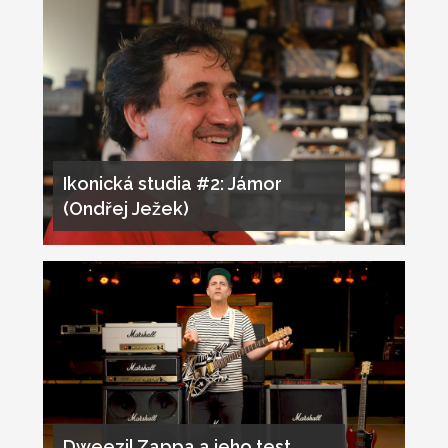
Ikonická studia #2: Jámor
(Ondřej Ježek)
Dweezil Zappa a jeho test