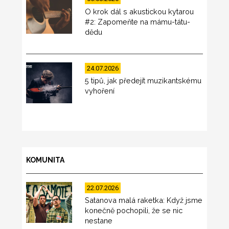
O krok dál s akustickou kytarou
#2: Zapomeňte na mámu-tátu-
dědu
24.07.2026
5 tipů, jak předejít muzikantskému
vyhoření
KOMUNITA
22.07.2026
Satanova malá raketka: Když jsme
konečně pochopili, že se nic
nestane