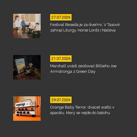
27.07.2026
Festival Beseda je za dveřmi. V Tasově
zahrají Liturgy, Horse Lords i Načeva
21.07.2026
Marshall uvádí zesilovač Billieho Joe
Armstronga z Green Day
29.07.2026
Orange Baby Terror: dvacet wattů v
aparátu, který se vejde do batohu