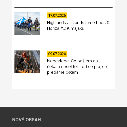
17.07.2026
Highlands a Islands turné Loes &
Honza #1: K majáku
09.07.2026
Nebeztebe: Co pošlem dál
čekala deset let. Teď se ptá, co
předáme dětem
NOVÝ OBSAH