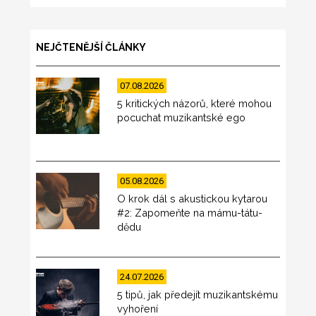
NEJČTENĚJŠÍ ČLÁNKY
07.08.2026
5 kritických názorů, které mohou
pocuchat muzikantské ego
05.08.2026
O krok dál s akustickou kytarou
#2: Zapomeňte na mámu-tátu-
dědu
24.07.2026
5 tipů, jak předejít muzikantskému
vyhoření