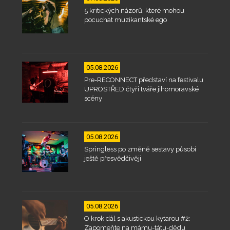
5 kritických názorů, které mohou
pocuchat muzikantské ego
05.08.2026
Pre-RECONNECT představí na festivalu
UPROSTŘED čtyři tváře jihomoravské
scény
05.08.2026
Springless po změně sestavy působí
ještě přesvědčivěji
05.08.2026
O krok dál s akustickou kytarou #2:
Zapomeňte na mámu-tátu-dědu