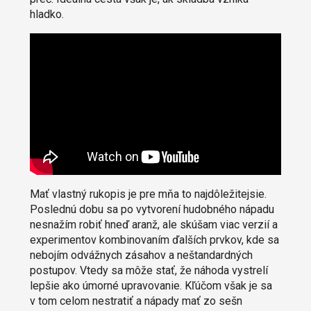
hladko.
Mať vlastný rukopis je pre mňa to najdôležitejsie.
Poslednú dobu sa po vytvorení hudobného nápadu
nesnažím robiť hneď aranž, ale skúšam viac verzií a
experimentov kombinovaním ďalších prvkov, kde sa
nebojím odvážnych zásahov a neštandardných
postupov. Vtedy sa môže stať, že náhoda vystrelí
lepšie ako úmorné upravovanie. Kľúčom však je sa
v tom celom nestratiť a nápady mať zo sešn