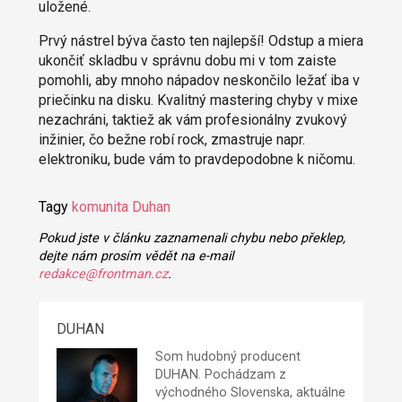
uložené.
Prvý nástrel býva často ten najlepší! Odstup a miera
ukončiť skladbu v správnu dobu mi v tom zaiste
pomohli, aby mnoho nápadov neskončilo ležať iba v
priečinku na disku. Kvalitný mastering chyby v mixe
nezachráni, taktiež ak vám profesionálny zvukový
inžinier, čo bežne robí rock, zmastruje napr.
elektroniku, bude vám to pravdepodobne k ničomu.
Tagy
komunita
Duhan
Pokud jste v článku zaznamenali chybu nebo překlep,
dejte nám prosím vědět na e-mail
redakce@frontman.cz
.
DUHAN
Som hudobný producent
DUHAN
. Pochádzam z
východného Slovenska, aktuálne