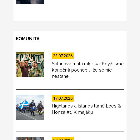
KOMUNITA
22.07.2026
Satanova malá raketka: Když jsme
konečně pochopili, že se nic
nestane
17.07.2026
Highlands a Islands turné Loes &
Honza #1: K majáku