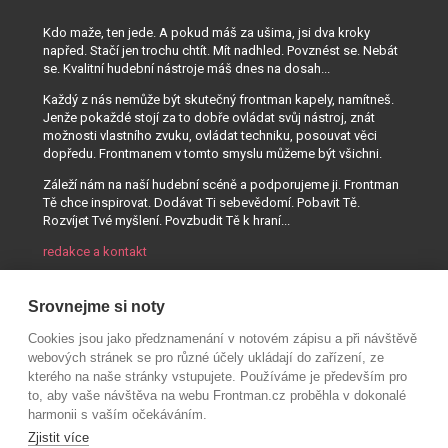
Kdo maže, ten jede. A pokud máš za ušima, jsi dva kroky
napřed. Stačí jen trochu chtít. Mít nadhled. Povznést se. Nebát
se. Kvalitní hudební nástroje máš dnes na dosah...
Každý z nás nemůže být skutečný frontman kapely, namítneš.
Jenže pokaždé stojí za to dobře ovládat svůj nástroj, znát
možnosti vlastního zvuku, ovládat techniku, posouvat věci
dopředu. Frontmanem v tomto smyslu můžeme být všichni.
Záleží nám na naší hudební scéně a podporujeme ji. Frontman
Tě chce inspirovat. Dodávat Ti sebevědomí. Pobavit Tě.
Rozvíjet Tvé myšlení. Povzbudit Tě k hraní...
redakce a kontakt
Srovnejme si noty
Cookies jsou jako předznamenání v notovém zápisu a při návštěvě
webových stránek se pro různé účely ukládají do zařízení, ze
kterého na naše stránky vstupujete. Používáme je především pro
to, aby vaše návštěva na webu Frontman.cz proběhla v dokonalé
harmonii s vaším očekáváním.
Zjistit více