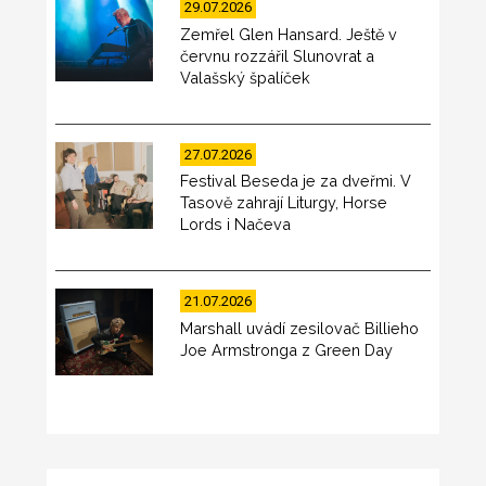
29.07.2026
Zemřel Glen Hansard. Ještě v
červnu rozzářil Slunovrat a
Valašský špalíček
27.07.2026
Festival Beseda je za dveřmi. V
Tasově zahrají Liturgy, Horse
Lords i Načeva
21.07.2026
Marshall uvádí zesilovač Billieho
Joe Armstronga z Green Day