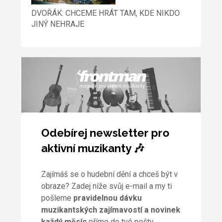
DVOŘÁK: CHCEME HRÁT TAM, KDE NIKDO
JINÝ NEHRAJE
Odebírej newsletter pro
aktivní muzikanty 🎶
Zajímáš se o hudební dění a chceš být v
obraze? Zadej níže svůj e-mail a my ti
pošleme
pravidelnou dávku
muzikantských zajímavostí a novinek
každý měsíc
přímo do tvé pošty.