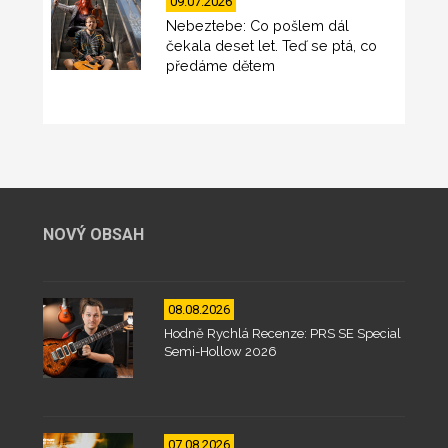
09.07.2026
Nebeztebe: Co pošlem dál
čekala deset let. Teď se ptá, co
předáme dětem
NOVÝ OBSAH
08.08.2026
Hodně Rychlá Recenze: PRS SE Special
Semi-Hollow 2026
07.08.2026