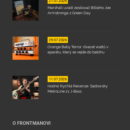
21.07.2026
Marshall uvádí zesilovač Billieho Joe
Armstronga z Green Day
29.07.2026
Orange Baby Terror: dvacet wattů v
aparátu, který se vejde do batohu
11.07.2026
Hodně Rychlá Recenze: Sadowsky
MetroLine 21 J-Bass
O FRONTMANOVI