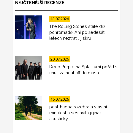
NEJČTENĚJŠÍ RECENZE
13.07.2026
The Rolling Stones stále drží
pohromadě. Ani po šedesáti
letech neztratili jiskru
20.07.2026
Deep Purple na Splat! umí pořád s
chutí zatnout riff do masa
15.07.2026
post-hudba rozebrala vlastní
minulost a sestavila ji jinak –
akusticky