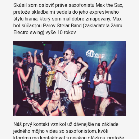
Skúsil som osloviť práve saxofonistu Max the Sax,
pretože skladba mi sedela do jeho expresívneho
štýlu hrania, ktorý som mal dobre zmapovaný. Max
bol súčasťou Parov Stelar Band (zakladateľa žánru
Electro swing) vyše 10 rokov.
Náš prvý kontakt vznikol už dávnejšie na základe
jedného môjho videa so saxofonistom, kvôli
ktorému ma kontaktoval s nejakou otázkou, pretože