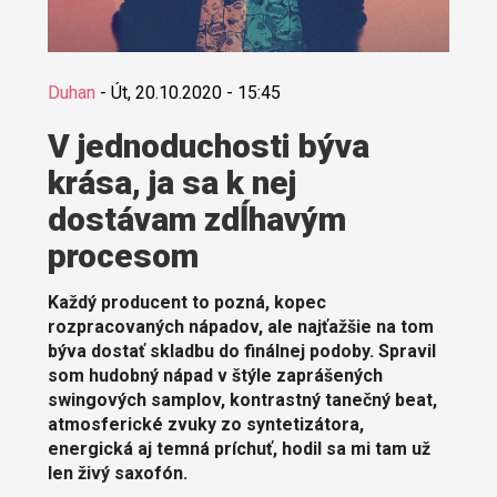
Duhan
-
Út, 20.10.2020 - 15:45
V jednoduchosti býva
krása, ja sa k nej
dostávam zdĺhavým
procesom
Každý producent to pozná, kopec
rozpracovaných nápadov, ale najťažšie na tom
býva dostať skladbu do finálnej podoby. Spravil
som hudobný nápad v štýle zaprášených
swingových samplov, kontrastný tanečný beat,
atmosferické zvuky zo syntetizátora,
energická aj temná príchuť, hodil sa mi tam už
len živý saxofón.