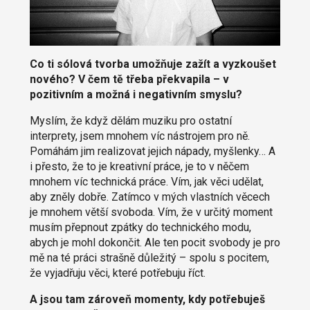
Co ti sólová tvorba umožňuje zažít a vyzkoušet
nového? V čem tě třeba překvapila – v
pozitivním a možná i negativním smyslu?
Myslím, že když dělám muziku pro ostatní
interprety, jsem mnohem víc nástrojem pro ně.
Pomáhám jim realizovat jejich nápady, myšlenky… A
i přesto, že to je kreativní práce, je to v něčem
mnohem víc technická práce. Vím, jak věci udělat,
aby zněly dobře. Zatímco v mých vlastních věcech
je mnohem větší svoboda. Vím, že v určitý moment
musím přepnout zpátky do technického modu,
abych je mohl dokončit. Ale ten pocit svobody je pro
mě na té práci strašně důležitý – spolu s pocitem,
že vyjadřuju věci, které potřebuju říct.
A jsou tam zároveň momenty, kdy potřebuješ