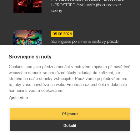
UPROSTŘED čtyři tváře jihomoravské
scény
05.08.2026
Springless po změně sestavy působí
ještě přesvědčivěji
Srovnejme si noty
Cookies jsou jako předznamenání v notovém zápisu a při návštěvě
webových stránek se pro různé účely ukládají do zařízení, ze
05.08.2026
kterého na naše stránky vstupujete. Používáme je především pro
O krok dál s akustickou kytarou #2:
to, aby vaše návštěva na webu Frontman.cz proběhla v dokonalé
Zapomeňte na mámu-tátu-dědu
harmonii s vaším očekáváním.
Zjistit více
Přijmout
04.08.2026
Doladit
post-hudba: Nechtěli jsme bestof. Chtěli
jsme dát písním nový život