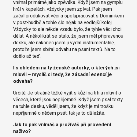
vnímal primárně jako zpěváka. Když jsem na gymplu
hrál v kapelách, vždycky jsem zpíval. Pak jsem
začal produkovat věci a spolupracovat s Dominikem
v post-hudbě a tohle šlo nějak na vedlejší kolej.
Vždycky to ale někde vzadu bylo, že tyhle věci chci
dělat. A několikrát se stalo, že jsem měl připravenou
desku, ale nakonec jsem ji vydal instrumentálně,
protože jsem sbíral odvahu na psaní textů. Na to
došlo až teď.
I s ohledem na ty ženské autorky, o kterých jsi
mluvil – myslíš si tedy, že zásadní esencí je
odvaha?
Určitě. Je strašně těžké vyjít s kůží na trh a mluvit o
věcech, které jsou nepříjemné. Když jsem psal texty
na tuhle desku, věděl jsem, že když je mi trošku
nepříjemné o něčem psát, tak je to důležité.
Jak to pak vnímáš a prožíváš při provedení
naživo?