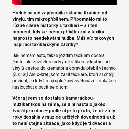
Hodně na mě zapůsobila skladba Krabice od
vinylů, tím mikropříběhem. Připomnělo mi to
různé šílené historky s taxikáři – a i ten
moment, kdy ke tvému příběhu zní v taxíku
naprosto neadekvátní hudba. Máš víc takových
inspirací taxikářskými zážitky?
Jak nemám auto, takže jezdím taxíkem docela
často, ale zážitek s mrtvým králíkem v krabici od
vinylů cestou do krematoria opravdu přebil všechno.
(smích)
Ale x-krát jsem zažil taxikáře, kteří si chtějí
povídat, a i když mají úplně jiný světonázor, dokážou
naslouchat a bavit se o tom.
Včera jsem se dostala s kamarádkou-
muzikantkou na téma, že u ní nastalo jakési
tvůrčí prázdno – podle ní je to proto, že už za ty
roky dosáhla v muzice určitých dovedností a už
to není stejná situace, jako když je ti dvacet a