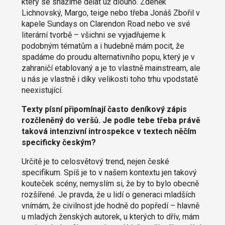
který se snažíme dělat už dlouho. Zdeněk
Lichnovský, Margo, teige nebo třeba Jonáš Zbořil v
kapele Sundays on Clarendon Road nebo ve své
literární tvorbě – všichni se vyjadřujeme k
podobným tématům a i hudebně mám pocit, že
spadáme do proudu alternativního popu, který je v
zahraničí etablovaný a je to vlastně mainstream, ale
u nás je vlastně i díky velikosti toho trhu vpodstatě
neexistující.
Texty písní připomínají často deníkový zápis
rozčleněný do veršů. Je podle tebe třeba právě
taková intenzivní introspekce v textech něčím
specificky českým?
Určitě je to celosvětový trend, nejen české
specifikum. Spíš je to v našem kontextu jen takový
kouteček scény, nemyslím si, že by to bylo obecně
rozšířené. Je pravda, že u lidí o generaci mladších
vnímám, že civilnost jde hodně do popředí – hlavně
u mladých ženských autorek, u kterých to dřív, mám