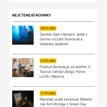
NEJČTENĚJŠÍ NOVINKY
29.07.2026
Zemřel Glen Hansard. Ještě v
červnu rozzářil Slunovrat a
Valašský špalíček
27.07.2026
Festival Beseda je za dveřmi. V
Tasově zahrají Liturgy, Horse
Lords i Načeva
21.07.2026
Marshall uvádí zesilovač Billieho
Joe Armstronga z Green Day