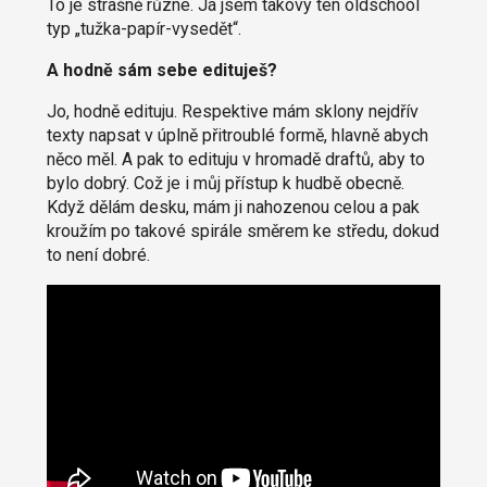
To je strašně různé. Já jsem takový ten oldschool
typ „tužka-papír-vysedět“.
A hodně sám sebe edituješ?
Jo, hodně edituju. Respektive mám sklony nejdřív
texty napsat v úplně přitroublé formě, hlavně abych
něco měl. A pak to edituju v hromadě draftů, aby to
bylo dobrý. Což je i můj přístup k hudbě obecně.
Když dělám desku, mám ji nahozenou celou a pak
kroužím po takové spirále směrem ke středu, dokud
to není dobré.