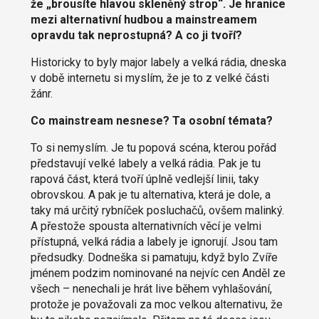
že „brousíte hlavou skleněný strop“. Je hranice
mezi alternativní hudbou a mainstreamem
opravdu tak neprostupná? A co ji tvoří?
Historicky to byly major labely a velká rádia, dneska
v době internetu si myslím, že je to z velké části
žánr.
Co mainstream nesnese? Ta osobní témata?
To si nemyslím. Je tu popová scéna, kterou pořád
představují velké labely a velká rádia. Pak je tu
rapová část, která tvoří úplně vedlejší linii, taky
obrovskou. A pak je tu alternativa, která je dole, a
taky má určitý rybníček posluchačů, ovšem malinký.
A přestože spousta alternativních věcí je velmi
přístupná, velká rádia a labely je ignorují. Jsou tam
předsudky. Dodneška si pamatuju, když bylo Zvíře
jménem podzim nominované na nejvíc cen Anděl ze
všech – nenechali je hrát live během vyhlašování,
protože je považovali za moc velkou alternativu, že