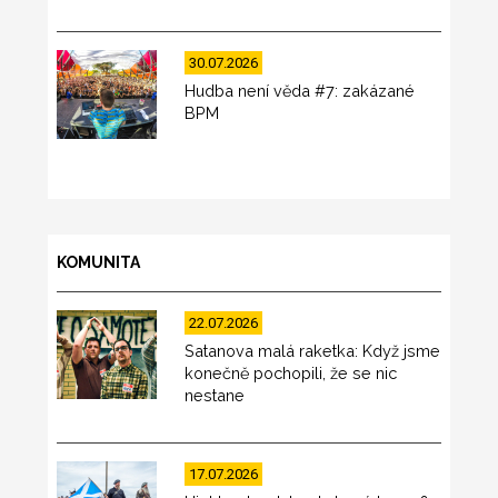
30.07.2026
Hudba není věda #7: zakázané
BPM
KOMUNITA
22.07.2026
Satanova malá raketka: Když jsme
konečně pochopili, že se nic
nestane
17.07.2026