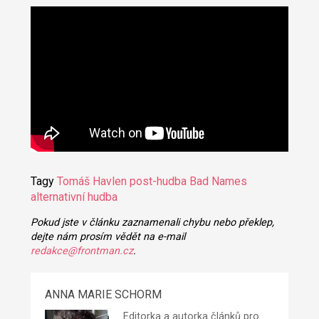
Tagy
Tomáš Havlen
post-hudba
Bad Names
alternativní hudba
Pokud jste v článku zaznamenali chybu nebo překlep,
dejte nám prosím vědět na e-mail
redakce@frontman.cz
.
ANNA MARIE SCHORM
Editorka a autorka článků pro