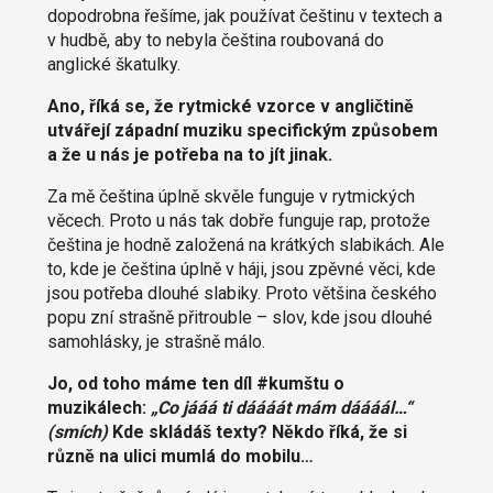
dopodrobna řešíme, jak používat češtinu v textech a
v hudbě, aby to nebyla čeština roubovaná do
anglické škatulky.
Ano, říká se, že rytmické vzorce v angličtině
utvářejí západní muziku specifickým způsobem
a že u nás je potřeba na to jít jinak.
Za mě čeština úplně skvěle funguje v rytmických
věcech. Proto u nás tak dobře funguje rap, protože
čeština je hodně založená na krátkých slabikách. Ale
to, kde je čeština úplně v háji, jsou zpěvné věci, kde
jsou potřeba dlouhé slabiky. Proto většina českého
popu zní strašně přitrouble – slov, kde jsou dlouhé
samohlásky, je strašně málo.
Jo, od toho máme ten díl #kumštu o
muzikálech:
„Co jááá ti dáááát mám dáááál…“
(smích)
Kde skládáš texty? Někdo říká, že si
různě na ulici mumlá do mobilu…