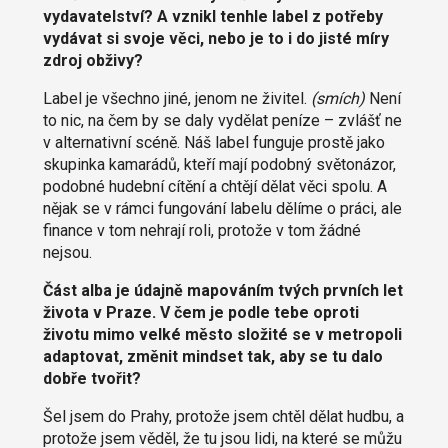
vydavatelství? A vznikl tenhle label z potřeby
vydávat si svoje věci, nebo je to i do jisté míry
zdroj obživy?
Label je všechno jiné, jenom ne živitel.
(smích)
Není
to nic, na čem by se daly vydělat peníze – zvlášť ne
v alternativní scéně. Náš label funguje prostě jako
skupinka kamarádů, kteří mají podobný světonázor,
podobné hudební cítění a chtějí dělat věci spolu. A
nějak se v rámci fungování labelu dělíme o práci, ale
finance v tom nehrají roli, protože v tom žádné
nejsou.
Část alba je údajně mapováním tvých prvních let
života v Praze. V čem je podle tebe oproti
životu mimo velké město složité se v metropoli
adaptovat, změnit mindset tak, aby se tu dalo
dobře tvořit?
Šel jsem do Prahy, protože jsem chtěl dělat hudbu, a
protože jsem věděl, že tu jsou lidi, na které se můžu