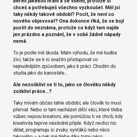
bereš jakékoli hraní a se všemi, protože si
chceš a potřebuješ všechno vyzkoušet. Měl jsi
taky někdy takové období? Pocit, že není co
nového objevovat? Ona dokonce říká, že se bojí
pustit do neznáma, protože co když tam najde
jen prázdno a poznání, že v sobě žádné nápady
nemá.
To je podle mě škoda. Mám výhodu, že mě hudba
živí, takže se k ní snažím přistupovat co
nejnudnějším způsobem, jako k práci. Chodím do
studia jako do kanceláře…
Ale nezoškliví se ti to, jako se člověku někdy
zoškliví práce…?
Taky mívám občas tahle období, ale člověk to musí
přervat. Nebo si tam nacházet dílčí věci, které třeba
vůbec nejsou kreativní, ale pomůžou ti ve chvíli, kdy
kreativita teprve následně přijde. Když nechci nic
dělat, programuju si zvuky synťáků nebo něco
takového – a pak mě třeba díky tomu něco