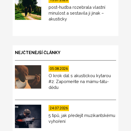
post-hudba rozebrala vlastní
minulost a sestavila ji jinak –
akusticky
NEJČTENĚJŠÍ ČLÁNKY
05.08.2026
O krok dál s akustickou kytarou
#2: Zapomeňte na mámu-tátu-
dědu
24.07.2026
5 tipů, jak předejít muzikantskému
vyhoření