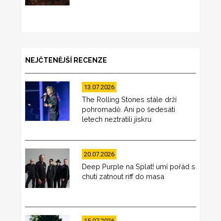
NEJČTENĚJŠÍ RECENZE
13.07.2026
The Rolling Stones stále drží
pohromadě. Ani po šedesáti
letech neztratili jiskru
20.07.2026
Deep Purple na Splat! umí pořád s
chutí zatnout riff do masa
15.07.2026