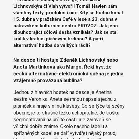
Lichnovským či Viah vytvořil Tomáš Havlen sám
všechny texty, produkci i mix. Křty se budou konat
15. dubna v pražském Café v lese a 23. dubna v
ostravském kulturním centru PROVOZ. Jak jeho
dlouhozrající sólová deska vznikala? Jak se stal
králík v krabici písňovým hrdinou? A patří
alternativní hudba do velkých rádií?
Na desce ti hostuje Zdeněk Lichnovský nebo
Aneta Martínková aka Margo. Řekl bys, že
česká alternativně-elektronická scéna je jedna
vzájemně provázaná bublina?
Jednou z hlavních hostek na desce je Anetina
sestra Veronika. Aneta se mnou napsala jednu z
písniček a hraje v ní na klávesy. Co se týče té scény
obecně, je to strašně těžko uchopitelné. Je trošku
segmentovaná na určité části, ale zároveň se
všichni dobře známe. Okolo našeho labelu a
spřízněných kapel se daří vytvářet nějaký proud,