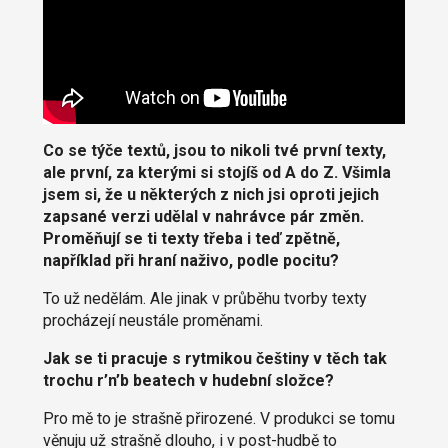
Co se týče textů, jsou to nikoli tvé první texty,
ale první, za kterými si stojíš od A do Z. Všimla
jsem si, že u některých z nich jsi oproti jejich
zapsané verzi udělal v nahrávce pár změn.
Proměňují se ti texty třeba i teď zpětně,
například při hraní naživo, podle pocitu?
To už nedělám. Ale jinak v průběhu tvorby texty
procházejí neustále proměnami.
Jak se ti pracuje s rytmikou češtiny v těch tak
trochu r’n’b beatech v hudební složce?
Pro mě to je strašně přirozené. V produkci se tomu
věnuju už strašně dlouho, i v post-hudbě to