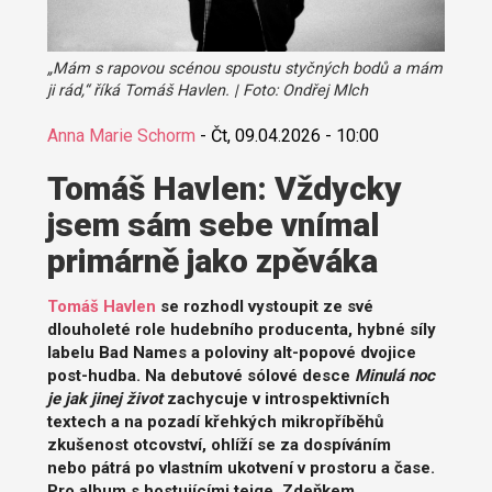
„Mám s rapovou scénou spoustu styčných bodů a mám
ji rád,“ říká Tomáš Havlen. | Foto: Ondřej Mlch
Anna Marie Schorm
-
Čt, 09.04.2026 - 10:00
Tomáš Havlen: Vždycky
jsem sám sebe vnímal
primárně jako zpěváka
Tomáš Havlen
se rozhodl vystoupit ze své
dlouholeté role hudebního producenta, hybné síly
labelu Bad Names a poloviny alt-popové dvojice
post-hudba. Na debutové sólové desce
Minulá noc
je jak jinej život
zachycuje v introspektivních
textech a na pozadí křehkých mikropříběhů
zkušenost otcovství, ohlíží se za dospíváním
nebo pátrá po vlastním ukotvení v prostoru a čase.
Pro album s hostujícími teige, Zdeňkem