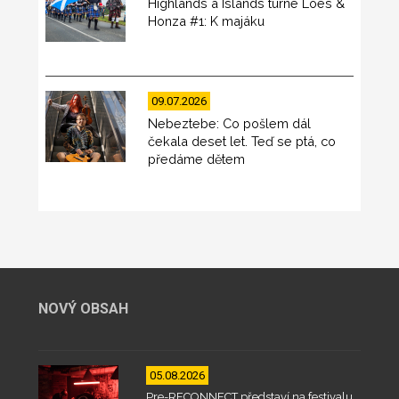
Highlands a Islands turné Loes &
Honza #1: K majáku
09.07.2026
Nebeztebe: Co pošlem dál
čekala deset let. Teď se ptá, co
předáme dětem
NOVÝ OBSAH
05.08.2026
Pre-RECONNECT představí na festivalu