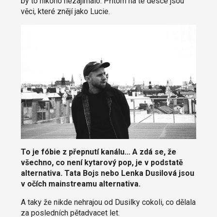
by to nikoho nezajímalo. Přitom na té desce jsou
věci, které znějí jako Lucie.
To je fóbie z přepnutí kanálu... A zdá se, že
všechno, co není kytarový pop, je v podstatě
alternativa. Tata Bojs nebo Lenka Dusilová jsou
v očích mainstreamu alternativa.
A taky že nikde nehrajou od Dusilky cokoli, co dělala
za posledních pětadvacet let.