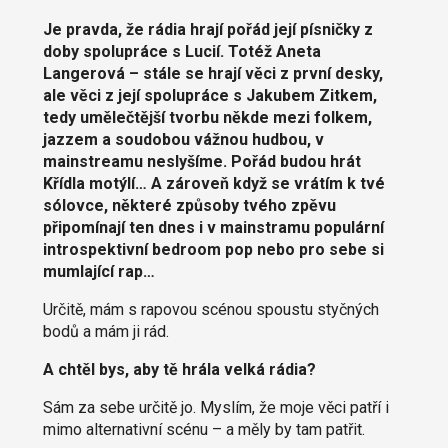
Je pravda, že rádia hrají pořád její písničky z
doby spolupráce s Lucií. Totéž Aneta
Langerová – stále se hrají věci z první desky,
ale věci z její spolupráce s Jakubem Zitkem,
tedy umělečtější tvorbu někde mezi folkem,
jazzem a soudobou vážnou hudbou, v
mainstreamu neslyšíme. Pořád budou hrát
Křídla motýlí… A zároveň když se vrátím k tvé
sólovce, některé způsoby tvého zpěvu
připomínají ten dnes i v mainstramu populární
introspektivní bedroom pop nebo pro sebe si
mumlající rap…
Určitě, mám s rapovou scénou spoustu styčných
bodů a mám ji rád.
A chtěl bys, aby tě hrála velká rádia?
Sám za sebe určitě jo. Myslím, že moje věci patří i
mimo alternativní scénu – a měly by tam patřit.