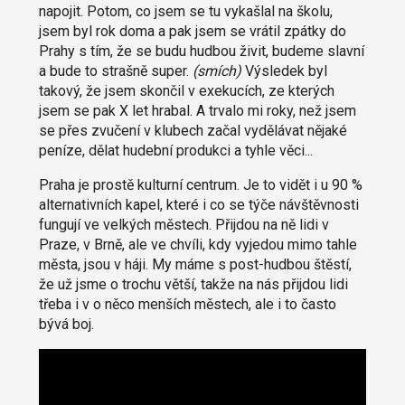
napojit. Potom, co jsem se tu vykašlal na školu,
jsem byl rok doma a pak jsem se vrátil zpátky do
Prahy s tím, že se budu hudbou živit, budeme slavní
a bude to strašně super.
(smích)
Výsledek byl
takový, že jsem skončil v exekucích, ze kterých
jsem se pak X let hrabal. A trvalo mi roky, než jsem
se přes zvučení v klubech začal vydělávat nějaké
peníze, dělat hudební produkci a tyhle věci...
Praha je prostě kulturní centrum. Je to vidět i u 90 %
alternativních kapel, které i co se týče návštěvnosti
fungují ve velkých městech. Přijdou na ně lidi v
Praze, v Brně, ale ve chvíli, kdy vyjedou mimo tahle
města, jsou v háji. My máme s post-hudbou štěstí,
že už jsme o trochu větší, takže na nás přijdou lidi
třeba i v o něco menších městech, ale i to často
bývá boj.