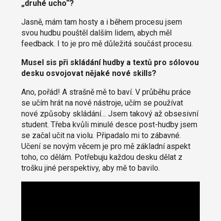
„druhé ucho“?
Jasně, mám tam hosty a i během procesu jsem
svou hudbu pouštěl dalším lidem, abych měl
feedback. I to je pro mě důležitá součást procesu.
Musel sis při skládání hudby a textů pro sólovou
desku osvojovat nějaké nové skills?
Ano, pořád! A strašně mě to baví. V průběhu práce
se učím hrát na nové nástroje, učím se používat
nové způsoby skládání… Jsem takový až obsesivní
student. Třeba kvůli minulé desce post-hudby jsem
se začal učit na violu. Připadalo mi to zábavné.
Učení se novým věcem je pro mě základní aspekt
toho, co dělám. Potřebuju každou desku dělat z
trošku jiné perspektivy, aby mě to bavilo.