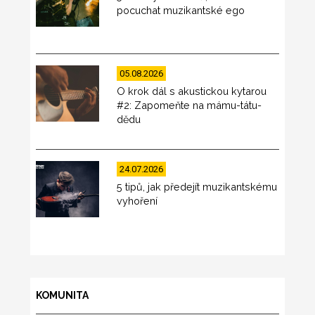
pocuchat muzikantské ego
05.08.2026
O krok dál s akustickou kytarou
#2: Zapomeňte na mámu-tátu-
dědu
24.07.2026
5 tipů, jak předejít muzikantskému
vyhoření
KOMUNITA