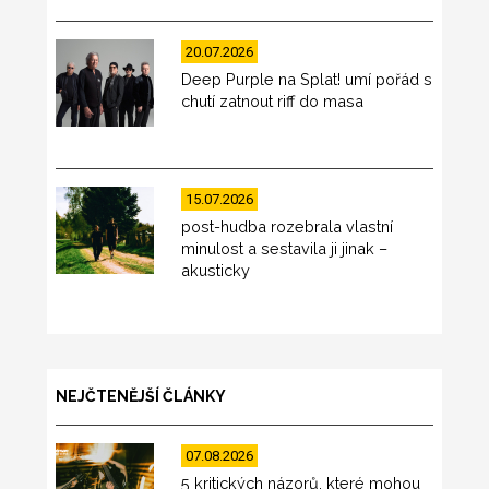
20.07.2026
Deep Purple na Splat! umí pořád s
chutí zatnout riff do masa
15.07.2026
post-hudba rozebrala vlastní
minulost a sestavila ji jinak –
akusticky
NEJČTENĚJŠÍ ČLÁNKY
07.08.2026
5 kritických názorů, které mohou