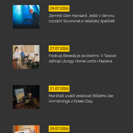
29.07.2026
Zemřel Glen Hansard. Ještě v červnu
rozzářil Slunovrat a Valašský špalíček
27.07.2026
Festival Beseda je za dveřmi. V Tasově
zahrají Liturgy, Horse Lords i Načeva
21.07.2026
Marshall uvádí zesilovač Billieho Joe
Armstronga z Green Day
29.07.2026