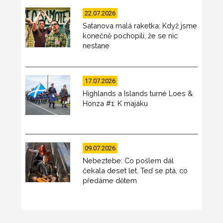
22.07.2026
Satanova malá raketka: Když jsme
konečně pochopili, že se nic
nestane
17.07.2026
Highlands a Islands turné Loes &
Honza #1: K majáku
09.07.2026
Nebeztebe: Co pošlem dál
čekala deset let. Teď se ptá, co
předáme dětem