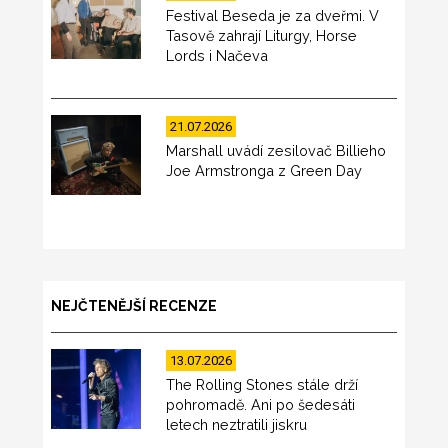
Festival Beseda je za dveřmi. V
Tasově zahrají Liturgy, Horse
Lords i Načeva
21.07.2026
Marshall uvádí zesilovač Billieho
Joe Armstronga z Green Day
NEJČTENĚJŠÍ RECENZE
13.07.2026
The Rolling Stones stále drží
pohromadě. Ani po šedesáti
letech neztratili jiskru