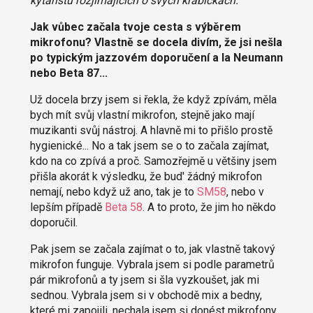
kytaristů rozjímajících o svých krabičkách.
Jak vůbec začala tvoje cesta s výběrem
mikrofonu? Vlastně se docela divím, že jsi nešla
po typickým jazzovém doporučení a la Neumann
nebo Beta 87...
Už docela brzy jsem si řekla, že když zpívám, měla
bych mít svůj vlastní mikrofon, stejně jako mají
muzikanti svůj nástroj. A hlavně mi to přišlo prostě
hygienické... No a tak jsem se o to začala zajímat,
kdo na co zpívá a proč. Samozřejmě u většiny jsem
přišla akorát k výsledku, že bud' žádný mikrofon
nemají, nebo když už ano, tak je to
SM58
, nebo v
lepším případě
Beta 58
. A to proto, že jim ho někdo
doporučil.
Pak jsem se začala zajímat o to, jak vlastně takový
mikrofon funguje. Vybrala jsem si podle parametrů
pár mikrofonů a ty jsem si šla vyzkoušet, jak mi
sednou. Vybrala jsem si v obchodě mix a bedny,
které mi zapojili, nechala jsem si donést mikrofony,