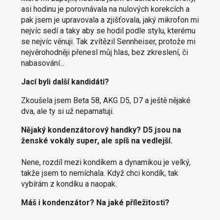
asi hodinu je porovnávala na nulových korekcích a
pak jsem je upravovala a zjišťovala, jaký mikrofon mi
nejvíc sedí a taky aby se hodil podle stylu, kterému
se nejvíc věnuji. Tak zvítězil Sennheiser, protože mi
nejvěrohodněji přenesl můj hlas, bez zkreslení, či
nabasování...
Jací byli další kandidáti?
Zkoušela jsem Beta 58, AKG D5, D7 a ještě nějaké
dva, ale ty si už nepamatuji.
Nějaký kondenzátorový handky? D5 jsou na
ženské vokály super, ale spíš na vedlejší.
Nene, rozdíl mezi kondíkem a dynamikou je velký,
takže jsem to nemíchala. Když chci kondík, tak
vybírám z kondíku a naopak.
Máš i kondenzátor? Na jaké příležitosti?