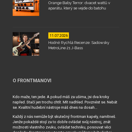
Orange Baby Terror: dvacet wattů v
aparátu, který se vejde do batohu
11.07.2026
Hodně Rychlá Recenze: Sadowsky
MetroLine 21 J-Bass
O FRONTMANOVI
Kdo maže, ten jede. A pokud máš za ušima, jsi dva kroky
napřed. Stačí jen trochu chtít. Mít nadhled. Povznést se. Nebát
se. Kvalitní hudební nástroje máš dnes na dosah...
Každý z nás nemůže být skutečný frontman kapely, namítneš.
Jenže pokaždé stojí za to dobře ovládat svůj nástroj, znát
možnosti vlastního zvuku, ovládat techniku, posouvat věci