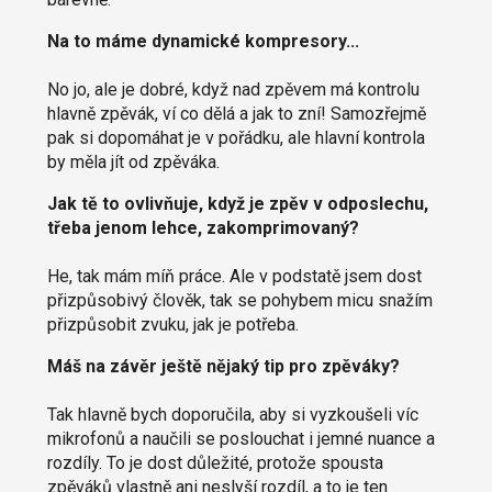
Na to máme dynamické kompresory...
No jo, ale je dobré, když nad zpěvem má kontrolu
hlavně zpěvák, ví co dělá a jak to zní! Samozřejmě
pak si dopomáhat je v pořádku, ale hlavní kontrola
by měla jít od zpěváka.
Jak tě to ovlivňuje, když je zpěv v odposlechu,
třeba jenom lehce, zakomprimovaný?
He, tak mám míň práce. Ale v podstatě jsem dost
přizpůsobivý člověk, tak se pohybem micu snažím
přizpůsobit zvuku, jak je potřeba.
Máš na závěr ještě nějaký tip pro zpěváky?
Tak hlavně bych doporučila, aby si vyzkoušeli víc
mikrofonů a naučili se poslouchat i jemné nuance a
rozdíly. To je dost důležité, protože spousta
zpěváků vlastně ani neslyší rozdíl, a to je ten