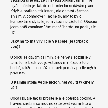
Většinou to je tak, že čím větší podium, tím míň je
slyšet nástroje, tak do odposlechu si dávám piano.
Když je potřeba, tak kytaru, ale ostatní všechno
slyším. A poměrově? Tak nějak, aby to bylo
kompaktní a slyšela jsem všechno zřetelně. Obecně
jsem spíš zastánce "čím menší bordel na podiu, tím
líp".
Jaký na to má vliv role v kapele (lead/back
vox)?
U obou se dávám asi míň, ale největší rozdíl je v
tom, že na back voc je většinou míň času a to o
hodně, takže si nemůžu upravit poměry podle mých
představ.
U Kamila stojíš vedle bicích, nervou ti ty činely
uši?
Občas jo, ale tak to prostě je a je potřeba pokora. A
hlavně, snažím se moc nezatězovat věcmi, které