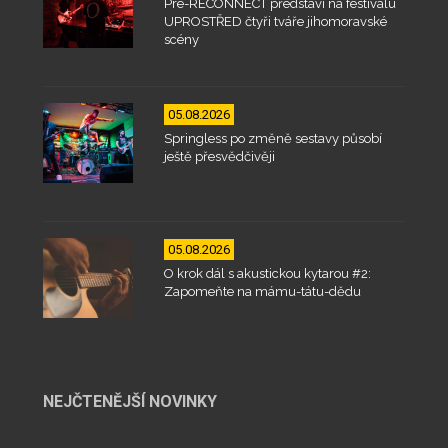
Pre-RECONNECT představí na festivalu
UPROSTŘED čtyři tváře jihomoravské
scény
05.08.2026
Springless po změně sestavy působí
ještě přesvědčivěji
05.08.2026
O krok dál s akustickou kytarou #2:
Zapomeňte na mámu-tátu-dědu
NEJČTENĚJŠÍ NOVINKY