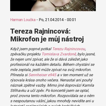
Harman Loučka
-
Po, 21.04.2014 - 00:01
Tereza Rajnincová:
Mikrofon je můj nástroj
Když jsem poprvé potkal
Terezu Rajnincovou
,
zpěvačku projektu
Tomislava Zvardoně
, bylo jasné,
že nejen umí zpívat, ale že si dává záležet jako
profesionál na každém detailu. Během chystání se
mile zeptala, jestli může zpívat na svůj mikrofon.
Přinesla si
Sennheiser e945
a v ten moment už se
rýsovala krása onoho večera. Nenastal ani pouhý
náznak zpětné vazby. Mimo jiné doprovází Kamila
Střihavku a učí zpěv. Po koncertě jsem se optal,
proč zrovna tento mikrofon. Rozpovídala se o něm
s nespoutanou vášní, jakou mnohdy nevidíte ani u