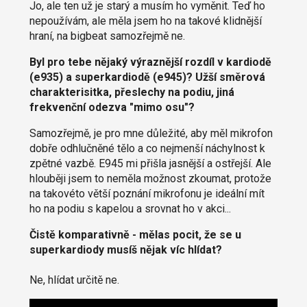
Jo, ale ten už je starý a musím ho vyměnit. Teď ho
nepoužívám, ale měla jsem ho na takové klidnější
hraní, na bigbeat samozřejmě ne.
Byl pro tebe nějaký výraznější rozdíl v kardiodě
(e935) a superkardiodě (e945)? Užší směrová
charakterisitka, přeslechy na podiu, jiná
frekvenční odezva "mimo osu"?
Samozřejmě, je pro mne důležité, aby měl mikrofon
dobře odhlučněné tělo a co nejmenší náchylnost k
zpětné vazbě. E945 mi přišla jasnější a ostřejší. Ale
hlouběji jsem to neměla možnost zkoumat, protože
na takovéto větší poznání mikrofonu je ideální mít
ho na podiu s kapelou a srovnat ho v akci...
Čistě komparativně - mělas pocit, že se u
superkardiody musíš nějak víc hlídat?
Ne, hlídat určitě ne.