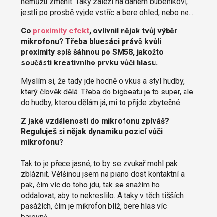
nemůžu změnit. Taky záleží na daném bubeníkovi,
jestli po prosbě vyjde vstříc a bere ohled, nebo ne...
Co
proximity efekt
, ovlivnil nějak tvůj výběr
mikrofonu? Třeba bluesáci právě kvůli
proximity spíš šáhnou po SM58, jakožto
součásti kreativního prvku vůči hlasu.
Myslím si, že tady jde hodně o vkus a styl hudby,
který člověk dělá. Třeba do bigbeatu je to super, ale
do hudby, kterou dělám já, mi to přijde zbytečné.
Z jaké vzdálenosti do mikrofonu zpíváš?
Reguluješ si nějak dynamiku pozicí vůči
mikrofonu?
Tak to je přece jasné, to by se zvukař mohl pak
zbláznit. Většinou jsem na piano dost kontaktní a
pak, čím víc do toho jdu, tak se snažím ho
oddalovat, aby to nekreslilo. A taky v těch tišších
pasážích, čím je mikrofon blíž, bere hlas víc
barevně.