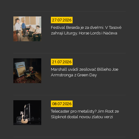
27.07.2026
Festival Beseda je za dveřmi. V Tasově
zahrají Liturgy, Horse Lords i Načeva
21.07.2026
Marshall uvádí zesilovač Billieho Joe
Armstronga z Green Day
08.07.2026
Telecaster pro metalisty? Jim Root ze
Slipknot dostal novou zlatou verzi