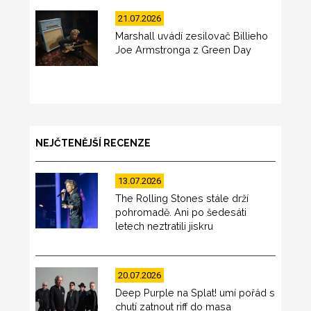
21.07.2026
Marshall uvádí zesilovač Billieho
Joe Armstronga z Green Day
NEJČTENĚJŠÍ RECENZE
13.07.2026
The Rolling Stones stále drží
pohromadě. Ani po šedesáti
letech neztratili jiskru
20.07.2026
Deep Purple na Splat! umí pořád s
chutí zatnout riff do masa