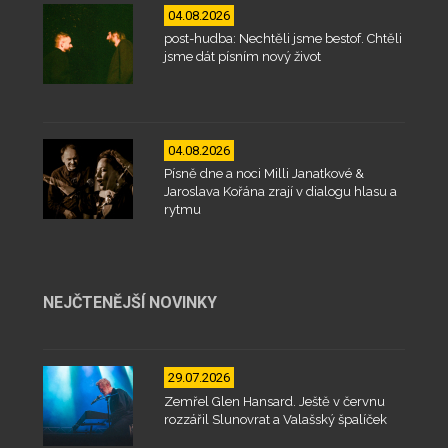
04.08.2026
post-hudba: Nechtěli jsme bestof. Chtěli
jsme dát písním nový život
04.08.2026
Písně dne a noci Milli Janatkové &
Jaroslava Kořána zrají v dialogu hlasu a
rytmu
NEJČTENĚJŠÍ NOVINKY
29.07.2026
Zemřel Glen Hansard. Ještě v červnu
rozzářil Slunovrat a Valašský špalíček