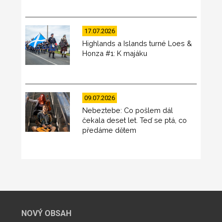
17.07.2026
Highlands a Islands turné Loes &
Honza #1: K majáku
09.07.2026
Nebeztebe: Co pošlem dál
čekala deset let. Teď se ptá, co
předáme dětem
NOVÝ OBSAH