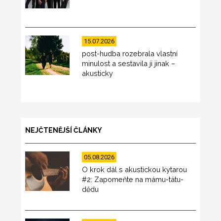
15.07.2026
post-hudba rozebrala vlastní
minulost a sestavila ji jinak –
akusticky
NEJČTENĚJŠÍ ČLÁNKY
05.08.2026
O krok dál s akustickou kytarou
#2: Zapomeňte na mámu-tátu-
dědu