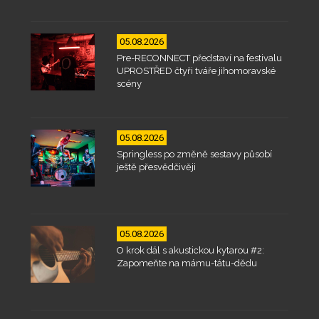
05.08.2026
Pre-RECONNECT představí na festivalu
UPROSTŘED čtyři tváře jihomoravské
scény
05.08.2026
Springless po změně sestavy působí
ještě přesvědčivěji
05.08.2026
O krok dál s akustickou kytarou #2:
Zapomeňte na mámu-tátu-dědu