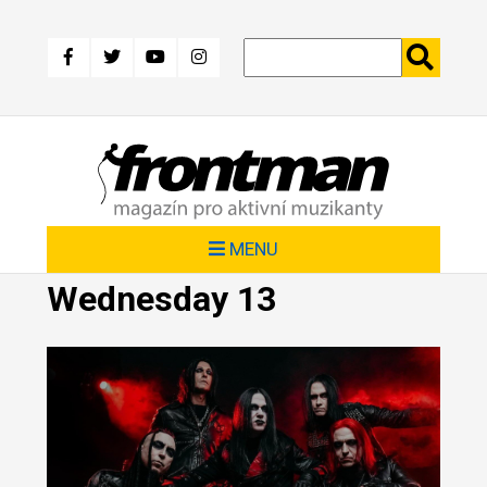
Přejít
k
hlavnímu
obsahu
MENU
Wednesday 13