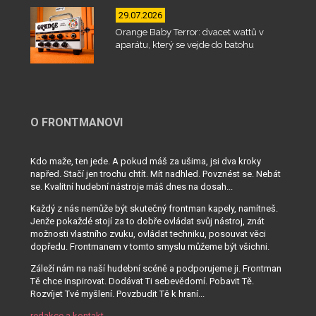
29.07.2026
Orange Baby Terror: dvacet wattů v
aparátu, který se vejde do batohu
O FRONTMANOVI
Kdo maže, ten jede. A pokud máš za ušima, jsi dva kroky
napřed. Stačí jen trochu chtít. Mít nadhled. Povznést se. Nebát
se. Kvalitní hudební nástroje máš dnes na dosah...
Každý z nás nemůže být skutečný frontman kapely, namítneš.
Jenže pokaždé stojí za to dobře ovládat svůj nástroj, znát
možnosti vlastního zvuku, ovládat techniku, posouvat věci
dopředu. Frontmanem v tomto smyslu můžeme být všichni.
Záleží nám na naší hudební scéně a podporujeme ji. Frontman
Tě chce inspirovat. Dodávat Ti sebevědomí. Pobavit Tě.
Rozvíjet Tvé myšlení. Povzbudit Tě k hraní...
redakce a kontakt