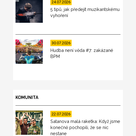
24.07.2026
5 tipů, jak předejít muzikantskému
vyhoření
30.07.2026
Hudba není věda #7: zakázané
BPM
KOMUNITA
22.07.2026
Satanova malá raketka: Když jsme
konečně pochopili, že se nic
nestane