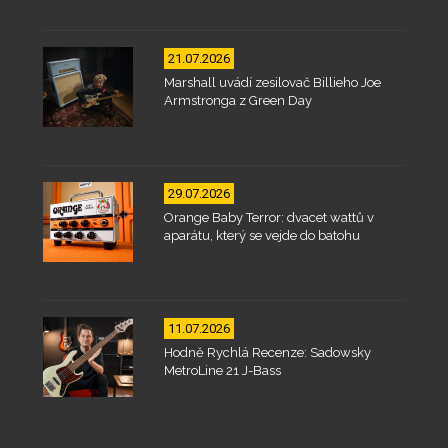
21.07.2026
Marshall uvádí zesilovač Billieho Joe
Armstronga z Green Day
29.07.2026
Orange Baby Terror: dvacet wattů v
aparátu, který se vejde do batohu
11.07.2026
Hodně Rychlá Recenze: Sadowsky
MetroLine 21 J-Bass