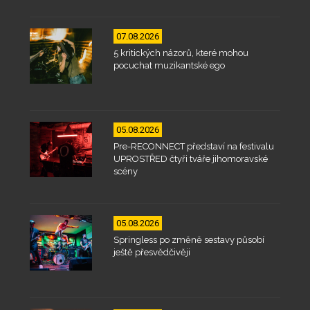
07.08.2026
5 kritických názorů, které mohou
pocuchat muzikantské ego
05.08.2026
Pre-RECONNECT představí na festivalu
UPROSTŘED čtyři tváře jihomoravské
scény
05.08.2026
Springless po změně sestavy působí
ještě přesvědčivěji