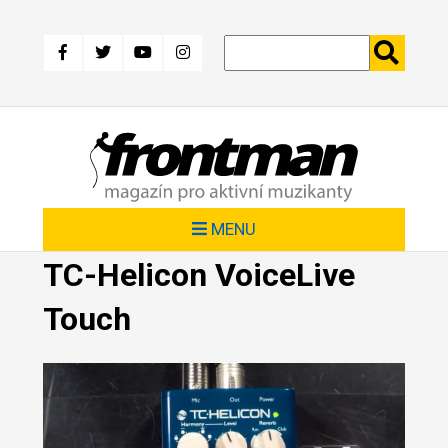
Přejít
k
hlavnímu
obsahu
MENU
TC-Helicon VoiceLive
Touch