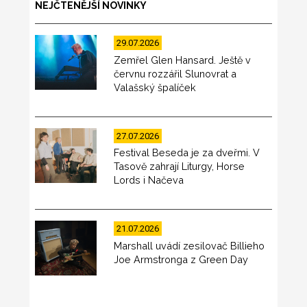
NEJČTENĚJŠÍ NOVINKY
29.07.2026
Zemřel Glen Hansard. Ještě v
červnu rozzářil Slunovrat a
Valašský špalíček
27.07.2026
Festival Beseda je za dveřmi. V
Tasově zahrají Liturgy, Horse
Lords i Načeva
21.07.2026
Marshall uvádí zesilovač Billieho
Joe Armstronga z Green Day