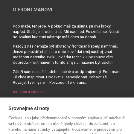
O FRONTMANOVI
Kdo maže, ten jede. A pokud máš za ušima, jsi dva kroky
napřed. Stačí jen trochu chtít. Mít nadhled. Povznést se. Nebát
se. Kvalitní hudební nástroje máš dnes na dosah...
Každý z nás nemůže být skutečný frontman kapely, namítneš.
Jenže pokaždé stojí za to dobře ovládat svůj nástroj, znát
možnosti vlastního zvuku, ovládat techniku, posouvat věci
dopředu. Frontmanem v tomto smyslu můžeme být všichni.
Záleží nám na naší hudební scéně a podporujeme ji. Frontman
Tě chce inspirovat. Dodávat Ti sebevědomí. Pobavit Tě.
Rozvíjet Tvé myšlení. Povzbudit Tě k hraní...
redakce a kontakt
Srovnejme si noty
Cookies jsou jako předznamenání v notovém zápisu a při návštěvě
webových stránek se pro různé účely ukládají do zařízení, ze
kterého na naše stránky vstupujete. Používáme je především pro