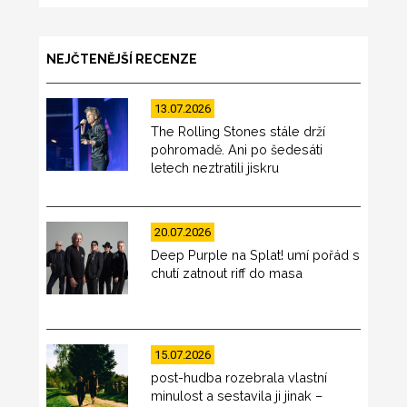
NEJČTENĚJŠÍ RECENZE
13.07.2026
The Rolling Stones stále drží
pohromadě. Ani po šedesáti
letech neztratili jiskru
20.07.2026
Deep Purple na Splat! umí pořád s
chutí zatnout riff do masa
15.07.2026
post-hudba rozebrala vlastní
minulost a sestavila ji jinak –