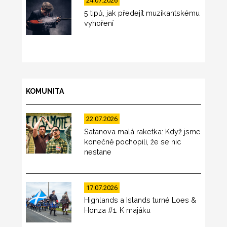
24.07.2026
5 tipů, jak předejít muzikantskému
vyhoření
KOMUNITA
22.07.2026
Satanova malá raketka: Když jsme
konečně pochopili, že se nic
nestane
17.07.2026
Highlands a Islands turné Loes &
Honza #1: K majáku