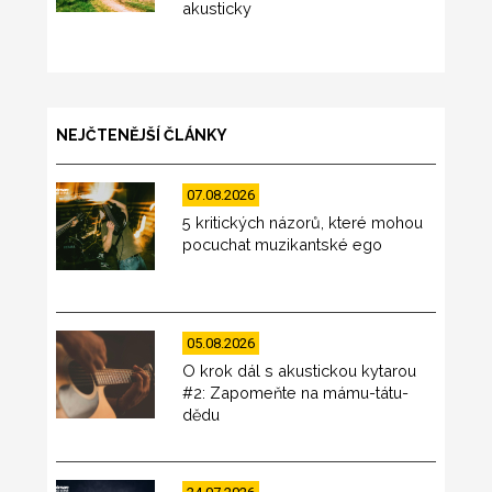
akusticky
NEJČTENĚJŠÍ ČLÁNKY
07.08.2026
5 kritických názorů, které mohou
pocuchat muzikantské ego
05.08.2026
O krok dál s akustickou kytarou
#2: Zapomeňte na mámu-tátu-
dědu