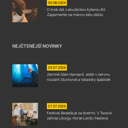
05.08.2026
O krok dál s akustickou kytarou #2:
Zapomeňte na mámu-tátu-dědu
NEJČTENĚJŠÍ NOVINKY
29.07.2026
Zemřel Glen Hansard. Ještě v červnu
rozzářil Slunovrat a Valašský špalíček
27.07.2026
Festival Beseda je za dveřmi. V Tasově
zahrají Liturgy, Horse Lords i Načeva