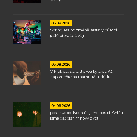
05.08.2026
Springless po změně sestavy působí
ještě přesvědčivěji
05.08.2026
O krok dál s akustickou kytarou #2:
Zapomeňte na mámu-tátu-dědu
04.08.2026
post-hudba: Nechtěli jsme bestof. Chtěli
jsme dát písním nový život