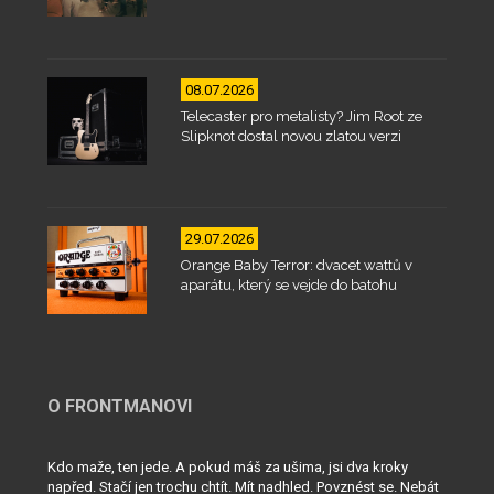
08.07.2026
Telecaster pro metalisty? Jim Root ze
Slipknot dostal novou zlatou verzi
29.07.2026
Orange Baby Terror: dvacet wattů v
aparátu, který se vejde do batohu
O FRONTMANOVI
Kdo maže, ten jede. A pokud máš za ušima, jsi dva kroky
napřed. Stačí jen trochu chtít. Mít nadhled. Povznést se. Nebát