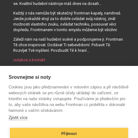
se. Kvalitní hudební nástroje máš dnes na dosah...
Každý z nás nemůže být skutečný frontman kapely, namítneš.
Jenže pokaždé stojí za to dobře ovládat svůj nástroj, znát
možnosti vlastního zvuku, ovládat techniku, posouvat věci
dopředu. Frontmanem v tomto smyslu můžeme být všichni.
Záleží nám na naší hudební scéně a podporujeme ji. Frontman
Tě chce inspirovat. Dodávat Ti sebevědomí. Pobavit Tě.
Rozvíjet Tvé myšlení. Povzbudit Tě k hraní...
redakce a kontakt
Srovnejme si noty
Cookies jsou jako předznamenání v notovém zápisu a při návštěvě
webových stránek se pro různé účely ukládají do zařízení, ze
kterého na naše stránky vstupujete. Používáme je především pro
to, aby vaše návštěva na webu Frontman.cz proběhla v dokonalé
harmonii s vaším očekáváním.
Zjistit více
Přijmout
© AUDIO PARTNER s.r.o.