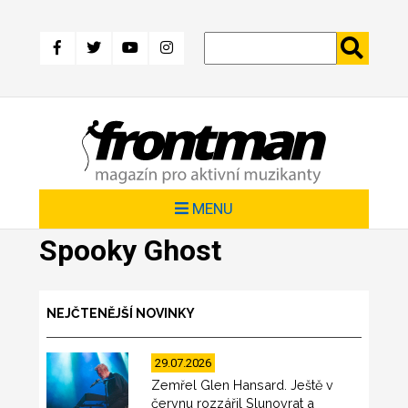
Přejít
k
hlavnímu
obsahu
MENU
Spooky Ghost
NEJČTENĚJŠÍ NOVINKY
29.07.2026
Zemřel Glen Hansard. Ještě v
červnu rozzářil Slunovrat a