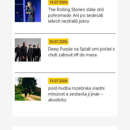
13.07.2026
The Rolling Stones stále drží
pohromadě. Ani po šedesáti
letech neztratili jiskru
20.07.2026
Deep Purple na Splat! umí pořád s
chutí zatnout riff do masa
15.07.2026
post-hudba rozebrala vlastní
minulost a sestavila ji jinak –
akusticky