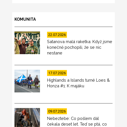
KOMUNITA
22.07.2026
Satanova malá raketka: Když jsme
konečně pochopili, že se nic
nestane
17.07.2026
Highlands a Islands turné Loes &
Honza #1: K majáku
09.07.2026
Nebeztebe: Co pošlem dál
čekala deset let. Teď se ptá, co