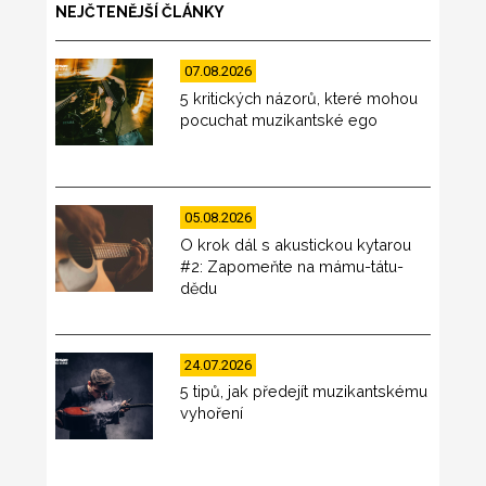
NEJČTENĚJŠÍ ČLÁNKY
07.08.2026
5 kritických názorů, které mohou
pocuchat muzikantské ego
05.08.2026
O krok dál s akustickou kytarou
#2: Zapomeňte na mámu-tátu-
dědu
24.07.2026
5 tipů, jak předejít muzikantskému
vyhoření