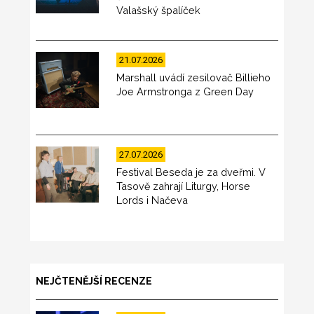
Valašský špalíček
21.07.2026
Marshall uvádí zesilovač Billieho
Joe Armstronga z Green Day
27.07.2026
Festival Beseda je za dveřmi. V
Tasově zahrají Liturgy, Horse
Lords i Načeva
NEJČTENĚJŠÍ RECENZE