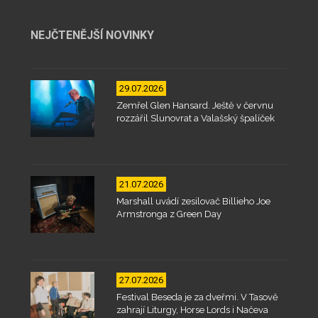
NEJČTENĚJŠÍ NOVINKY
29.07.2026
Zemřel Glen Hansard. Ještě v červnu
rozzářil Slunovrat a Valašský špalíček
21.07.2026
Marshall uvádí zesilovač Billieho Joe
Armstronga z Green Day
27.07.2026
Festival Beseda je za dveřmi. V Tasově
zahrají Liturgy, Horse Lords i Načeva