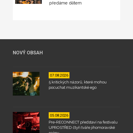
předáme dětem
NOVÝ OBSAH
07.08.2026
5 kritických názorů, které mohou
pocuchat muzikantské ego
05.08.2026
Pre-RECONNECT představí na festivalu
UPROSTŘED čtyři tváře jihomoravské
scény