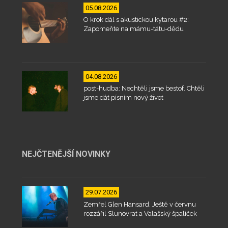
05.08.2026
O krok dál s akustickou kytarou #2:
Zapomeňte na mámu-tátu-dědu
04.08.2026
post-hudba: Nechtěli jsme bestof. Chtěli
jsme dát písním nový život
NEJČTENĚJŠÍ NOVINKY
29.07.2026
Zemřel Glen Hansard. Ještě v červnu
rozzářil Slunovrat a Valašský špalíček