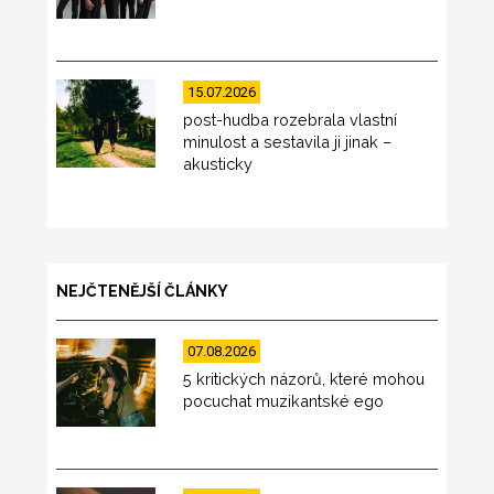
15.07.2026
post-hudba rozebrala vlastní
minulost a sestavila ji jinak –
akusticky
NEJČTENĚJŠÍ ČLÁNKY
07.08.2026
5 kritických názorů, které mohou
pocuchat muzikantské ego