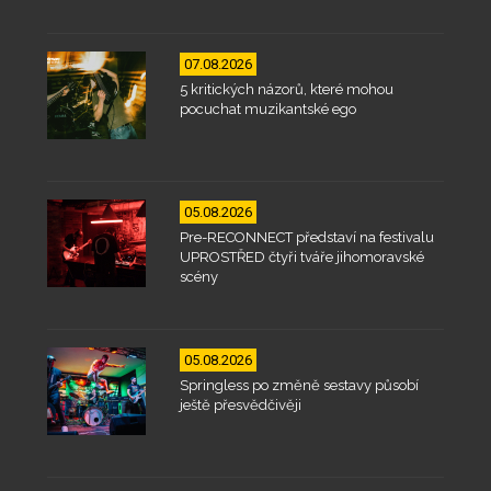
07.08.2026
5 kritických názorů, které mohou
pocuchat muzikantské ego
05.08.2026
Pre-RECONNECT představí na festivalu
UPROSTŘED čtyři tváře jihomoravské
scény
05.08.2026
Springless po změně sestavy působí
ještě přesvědčivěji