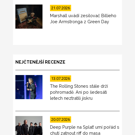
21.07.2026
Marshall uvádí zesilovač Billieho
Joe Armstronga z Green Day
NEJČTENĚJŠÍ RECENZE
13.07.2026
The Rolling Stones stále drží
pohromadě. Ani po šedesáti
letech neztratili jiskru
20.07.2026
Deep Purple na Splat! umí pořád s
chutí zatnout riff do masa