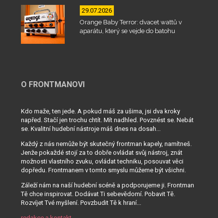
29.07.2026
Orange Baby Terror: dvacet wattů v
aparátu, který se vejde do batohu
O FRONTMANOVI
Kdo maže, ten jede. A pokud máš za ušima, jsi dva kroky
napřed. Stačí jen trochu chtít. Mít nadhled. Povznést se. Nebát
se. Kvalitní hudební nástroje máš dnes na dosah...
Každý z nás nemůže být skutečný frontman kapely, namítneš.
Jenže pokaždé stojí za to dobře ovládat svůj nástroj, znát
možnosti vlastního zvuku, ovládat techniku, posouvat věci
dopředu. Frontmanem v tomto smyslu můžeme být všichni.
Záleží nám na naší hudební scéně a podporujeme ji. Frontman
Tě chce inspirovat. Dodávat Ti sebevědomí. Pobavit Tě.
Rozvíjet Tvé myšlení. Povzbudit Tě k hraní...
redakce a kontakt