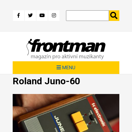
Přejít
k
hlavnímu
obsahu
MENU
Roland Juno-60