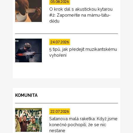
05.08.2026
O krok dál s akustickou kytarou
#2: Zapomeňte na mámu-tátu-
dědu
24.07.2026
5 tipů, jak předejít muzikantskému
vyhoření
KOMUNITA
22.07.2026
Satanova malá raketka: Když jsme
konečně pochopili, že se nic
nestane