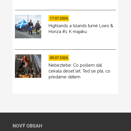
17.07.2026
Highlands a Islands turné Loes &
Honza #1: K majáku
09.07.2026
Nebeztebe: Co pošlem dál
čekala deset let. Teď se ptá, co
předáme dětem
NOVÝ OBSAH