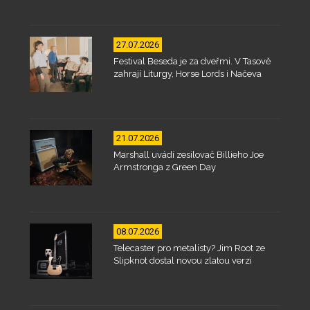
27.07.2026
Festival Beseda je za dveřmi. V Tasově
zahrají Liturgy, Horse Lords i Načeva
21.07.2026
Marshall uvádí zesilovač Billieho Joe
Armstronga z Green Day
08.07.2026
Telecaster pro metalisty? Jim Root ze
Slipknot dostal novou zlatou verzi