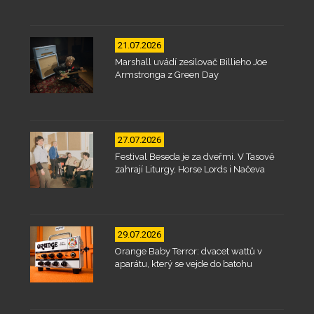
21.07.2026
Marshall uvádí zesilovač Billieho Joe
Armstronga z Green Day
27.07.2026
Festival Beseda je za dveřmi. V Tasově
zahrají Liturgy, Horse Lords i Načeva
29.07.2026
Orange Baby Terror: dvacet wattů v
aparátu, který se vejde do batohu