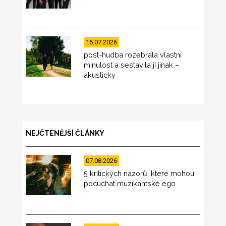
15.07.2026
post-hudba rozebrala vlastní
minulost a sestavila ji jinak –
akusticky
NEJČTENĚJŠÍ ČLÁNKY
07.08.2026
5 kritických názorů, které mohou
pocuchat muzikantské ego