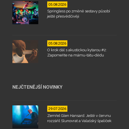
05.08.2026
Springless po změně sestavy působí
ještě přesvědčivěji
05.08.2026
O krok dál s akustickou kytarou #2:
Zapomeňte na mámu-tátu-dědu
NEJČTENĚJŠÍ NOVINKY
29.07.2026
Zemřel Glen Hansard. Ještě v červnu
rozzářil Slunovrat a Valašský špalíček