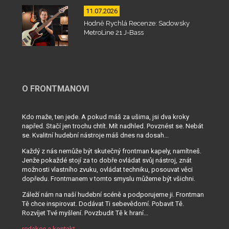
11.07.2026
Hodně Rychlá Recenze: Sadowsky
MetroLine 21 J-Bass
O FRONTMANOVI
Kdo maže, ten jede. A pokud máš za ušima, jsi dva kroky
napřed. Stačí jen trochu chtít. Mít nadhled. Povznést se. Nebát
se. Kvalitní hudební nástroje máš dnes na dosah...
Každý z nás nemůže být skutečný frontman kapely, namítneš.
Jenže pokaždé stojí za to dobře ovládat svůj nástroj, znát
možnosti vlastního zvuku, ovládat techniku, posouvat věci
dopředu. Frontmanem v tomto smyslu můžeme být všichni.
Záleží nám na naší hudební scéně a podporujeme ji. Frontman
Tě chce inspirovat. Dodávat Ti sebevědomí. Pobavit Tě.
Rozvíjet Tvé myšlení. Povzbudit Tě k hraní...
redakce a kontakt