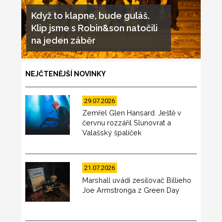
Když to klapne, bude guláš.
Klip jsme s Robin&son natočili
na jeden záběr
NEJČTENĚJŠÍ NOVINKY
29.07.2026
Zemřel Glen Hansard. Ještě v
červnu rozzářil Slunovrat a
Valašský špalíček
21.07.2026
Marshall uvádí zesilovač Billieho
Joe Armstronga z Green Day