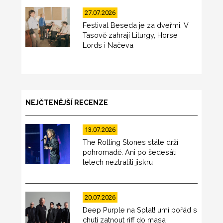
27.07.2026
Festival Beseda je za dveřmi. V
Tasově zahrají Liturgy, Horse
Lords i Načeva
NEJČTENĚJŠÍ RECENZE
13.07.2026
The Rolling Stones stále drží
pohromadě. Ani po šedesáti
letech neztratili jiskru
20.07.2026
Deep Purple na Splat! umí pořád s
chutí zatnout riff do masa