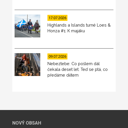
17.07.2026
Highlands a Islands turné Loes &
Honza #1: K majáku
09.07.2026
Nebeztebe: Co pošlem dál
čekala deset let. Teď se ptá, co
předáme dětem
NOVÝ OBSAH