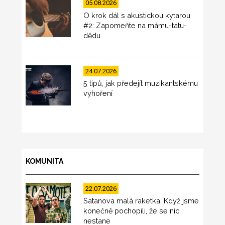
05.08.2026
O krok dál s akustickou kytarou
#2: Zapomeňte na mámu-tátu-
dědu
24.07.2026
5 tipů, jak předejít muzikantskému
vyhoření
KOMUNITA
22.07.2026
Satanova malá raketka: Když jsme
konečně pochopili, že se nic
nestane