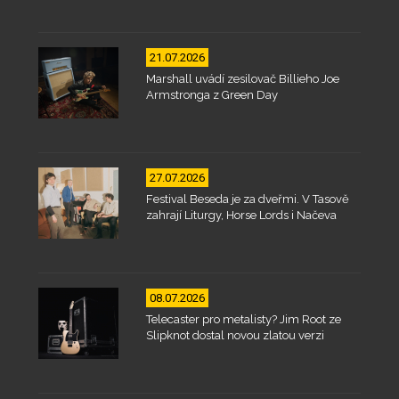
21.07.2026
Marshall uvádí zesilovač Billieho Joe
Armstronga z Green Day
27.07.2026
Festival Beseda je za dveřmi. V Tasově
zahrají Liturgy, Horse Lords i Načeva
08.07.2026
Telecaster pro metalisty? Jim Root ze
Slipknot dostal novou zlatou verzi