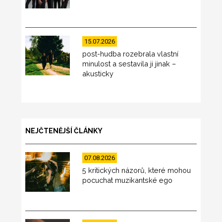
15.07.2026
post-hudba rozebrala vlastní
minulost a sestavila ji jinak –
akusticky
NEJČTENĚJŠÍ ČLÁNKY
07.08.2026
5 kritických názorů, které mohou
pocuchat muzikantské ego