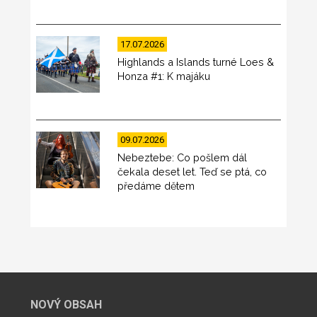
17.07.2026
Highlands a Islands turné Loes &
Honza #1: K majáku
09.07.2026
Nebeztebe: Co pošlem dál
čekala deset let. Teď se ptá, co
předáme dětem
NOVÝ OBSAH