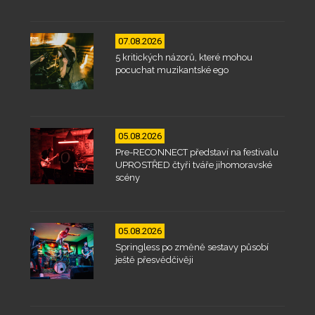
07.08.2026
5 kritických názorů, které mohou
pocuchat muzikantské ego
05.08.2026
Pre-RECONNECT představí na festivalu
UPROSTŘED čtyři tváře jihomoravské
scény
05.08.2026
Springless po změně sestavy působí
ještě přesvědčivěji