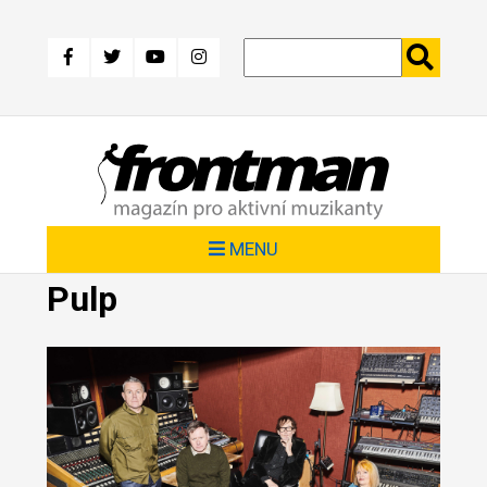
Přejít
k
hlavnímu
obsahu
MENU
Pulp