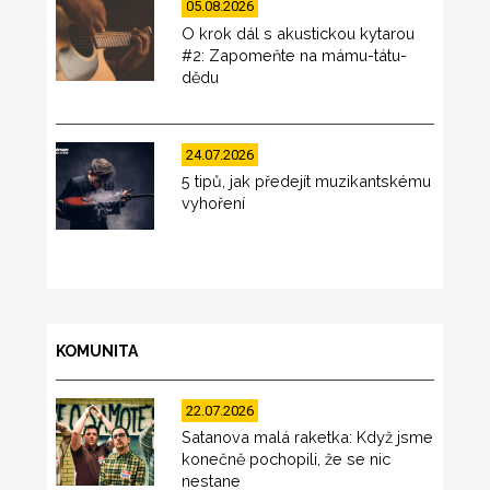
05.08.2026
O krok dál s akustickou kytarou
#2: Zapomeňte na mámu-tátu-
dědu
24.07.2026
5 tipů, jak předejít muzikantskému
vyhoření
KOMUNITA
22.07.2026
Satanova malá raketka: Když jsme
konečně pochopili, že se nic
nestane