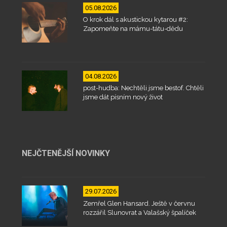
05.08.2026
O krok dál s akustickou kytarou #2:
Zapomeňte na mámu-tátu-dědu
04.08.2026
post-hudba: Nechtěli jsme bestof. Chtěli
jsme dát písním nový život
NEJČTENĚJŠÍ NOVINKY
29.07.2026
Zemřel Glen Hansard. Ještě v červnu
rozzářil Slunovrat a Valašský špalíček