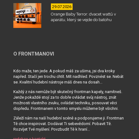
29.07.2026
Orange Baby Terror: dvacet wattů v
aparátu, který se vejde do batohu
O FRONTMANOVI
Kdo maže, ten jede. A pokud máš za ušima, jsi dva kroky
napřed. Stačí jen trochu chtít. Mít nadhled. Povznést se. Nebát
se. Kvalitní hudební nástroje máš dnes na dosah...
Každý z nás nemůže být skutečný frontman kapely, namítneš.
Jenže pokaždé stojí za to dobře ovládat svůj nástroj, znát
možnosti vlastního zvuku, ovládat techniku, posouvat věci
dopředu. Frontmanem v tomto smyslu můžeme být všichni.
Záleží nám na naší hudební scéně a podporujeme ji. Frontman
Tě chce inspirovat. Dodávat Ti sebevědomí. Pobavit Tě.
Rozvíjet Tvé myšlení. Povzbudit Tě k hraní...
redakce a kontakt