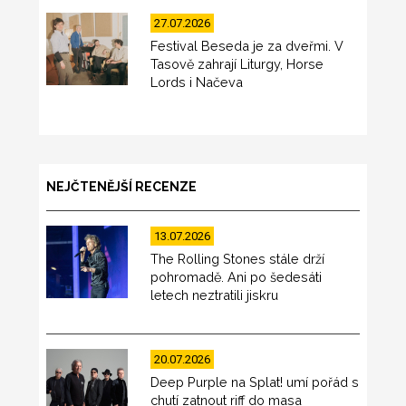
27.07.2026
Festival Beseda je za dveřmi. V
Tasově zahrají Liturgy, Horse
Lords i Načeva
NEJČTENĚJŠÍ RECENZE
13.07.2026
The Rolling Stones stále drží
pohromadě. Ani po šedesáti
letech neztratili jiskru
20.07.2026
Deep Purple na Splat! umí pořád s
chutí zatnout riff do masa