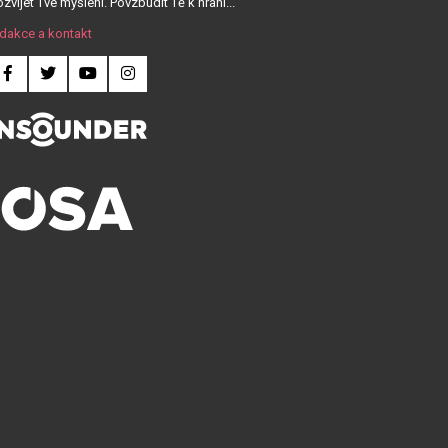
zvíjet Tvé myšlení. Povzbudit Tě k hraní...
dakce a kontakt