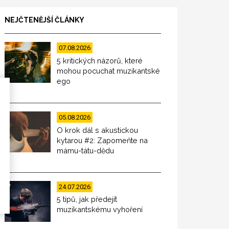
NEJČTENĚJŠÍ ČLÁNKY
07.08.2026
5 kritických názorů, které
mohou pocuchat muzikantské
ego
05.08.2026
O krok dál s akustickou
kytarou #2: Zapomeňte na
mámu-tátu-dědu
24.07.2026
5 tipů, jak předejít
muzikantskému vyhoření