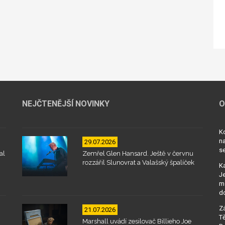
NEJČTENĚJŠÍ NOVINKY
O
Kd
na
29.07.2026
se
al
Zemřel Glen Hansard. Ještě v červnu
rozzářil Slunovrat a Valašský špalíček
Ka
Je
mo
d
Zá
21.07.2026
Tě
Marshall uvádí zesilovač Billieho Joe