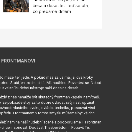
čekala deset let. Teď se ptá,
co předáme dětem
 FRONTMANOVI
o maže, ten jede. A pokud máš za ušima, jsi dva kroky
před. Stačí jen trochu chtít. Mít nadhled. Povznést se. Nebát
. Kvalitní hudební nástroje máš dnes na dosah...
ždý z nás nemůže být skutečný frontman kapely, namítneš.
nže pokaždé stojí za to dobře ovládat svůj nástroj, znát
žnosti vlastního zvuku, ovládat techniku, posouvat věci
opředu. Frontmanem v tomto smyslu můžeme být všichni.
leží nám na naší hudební scéně a podporujeme ji. Frontman
 chce inspirovat. Dodávat Ti sebevědomí. Pobavit Tě.