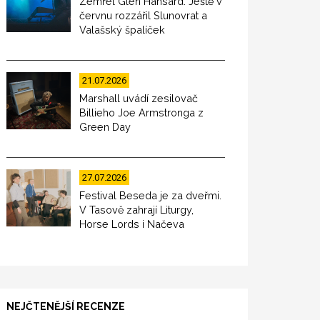
Zemřel Glen Hansard. Ještě v
červnu rozzářil Slunovrat a
Valašský špalíček
21.07.2026
Marshall uvádí zesilovač
Billieho Joe Armstronga z
Green Day
27.07.2026
Festival Beseda je za dveřmi.
V Tasově zahrají Liturgy,
Horse Lords i Načeva
NEJČTENĚJŠÍ RECENZE