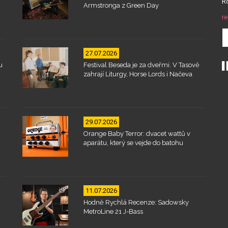
Ro
Armstronga z Green Day
re
27.07.2026
u
Festival Beseda je za dveřmi. V Tasově
zahrají Liturgy, Horse Lords i Načeva
29.07.2026
Orange Baby Terror: dvacet wattů v
aparátu, který se vejde do batohu
11.07.2026
Hodně Rychlá Recenze: Sadowsky
MetroLine 21 J-Bass