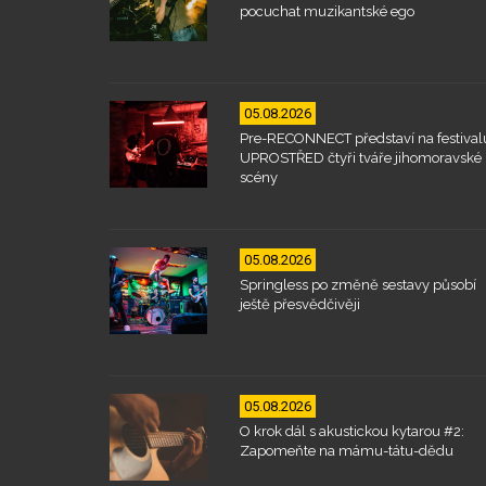
pocuchat muzikantské ego
05.08.2026
Pre-RECONNECT představí na festival
UPROSTŘED čtyři tváře jihomoravské
scény
05.08.2026
Springless po změně sestavy působí
ještě přesvědčivěji
05.08.2026
O krok dál s akustickou kytarou #2:
Zapomeňte na mámu-tátu-dědu