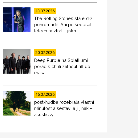
13.07.2026
The Rolling Stones stále drží
pohromadě. Ani po šedesáti
letech neztratili jiskru
20.07.2026
Deep Purple na Splat! umí
pořád s chutí zatnout riff do
masa
15.07.2026
post-hudba rozebrala vlastní
minulost a sestavila ji jinak –
akusticky