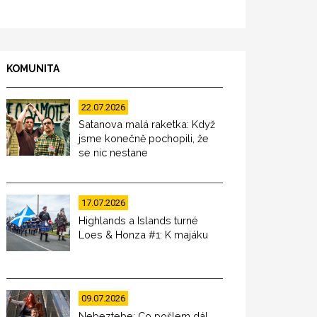
KOMUNITA
22.07.2026
Satanova malá raketka: Když
jsme konečně pochopili, že
se nic nestane
17.07.2026
Highlands a Islands turné
Loes & Honza #1: K majáku
09.07.2026
Nebeztebe: Co pošlem dál