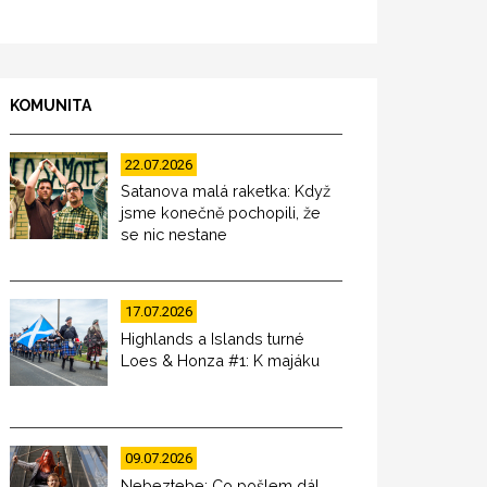
KOMUNITA
22.07.2026
Satanova malá raketka: Když
jsme konečně pochopili, že
se nic nestane
17.07.2026
Highlands a Islands turné
Loes & Honza #1: K majáku
09.07.2026
Nebeztebe: Co pošlem dál