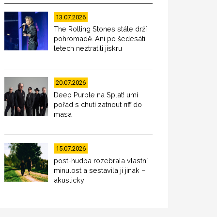
13.07.2026
The Rolling Stones stále drží
pohromadě. Ani po šedesáti
letech neztratili jiskru
20.07.2026
Deep Purple na Splat! umí
pořád s chutí zatnout riff do
masa
15.07.2026
post-hudba rozebrala vlastní
minulost a sestavila ji jinak –
akusticky