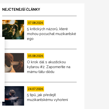
NEJČTENĚJŠÍ ČLÁNKY
07.08.2026
5 kritických názorů, které
mohou pocuchat muzikantské
ego
05.08.2026
O krok dál s akustickou
kytarou #2: Zapomeňte na
mámu-tátu-dědu
24.07.2026
5 tipů, jak předejít
muzikantskému vyhoření