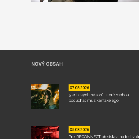
NOVÝ OBSAH
07.08.2026
5 kritických názorů, které mohou
pocuchat muzikantské ego
05.08.2026
Pre-RECONNECT představí na festival