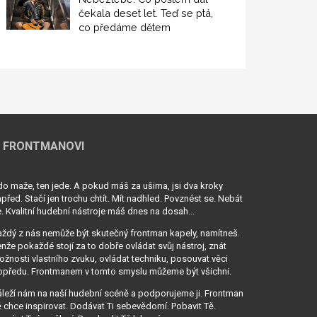
čekala deset let. Teď se ptá,
co předáme dětem
 FRONTMANOVI
o maže, ten jede. A pokud máš za ušima, jsi dva kroky
před. Stačí jen trochu chtít. Mít nadhled. Povznést se. Nebát
. Kvalitní hudební nástroje máš dnes na dosah...
ždý z nás nemůže být skutečný frontman kapely, namítneš.
nže pokaždé stojí za to dobře ovládat svůj nástroj, znát
žnosti vlastního zvuku, ovládat techniku, posouvat věci
opředu. Frontmanem v tomto smyslu můžeme být všichni.
leží nám na naší hudební scéně a podporujeme ji. Frontman
 chce inspirovat. Dodávat Ti sebevědomí. Pobavit Tě.