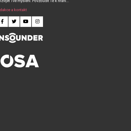
zvíjet Tvé myšlení. Povzbudit Tě k hraní...
dakce a kontakt