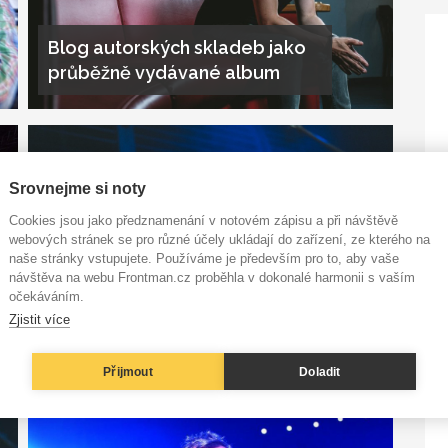
Blog autorských skladeb jako
průběžně vydávané album
Srovnejme si noty
Cookies jsou jako předznamenání v notovém zápisu a při návštěvě
webových stránek se pro různé účely ukládají do zařízení, ze kterého na
naše stránky vstupujete. Používáme je především pro to, aby vaše
návštěva na webu Frontman.cz proběhla v dokonalé harmonii s vaším
Michal Pavlíček: Festiwall nás
očekáváním.
vyprovokuje k invenčnímu
Zjistit více
běsnění
Přijmout
Doladit