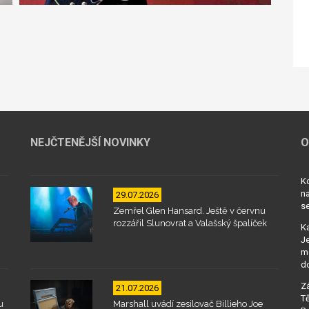
NEJČTENĚJŠÍ NOVINKY
O
Kd
na
29.07.2026
se
Zemřel Glen Hansard. Ještě v červnu
rozzářil Slunovrat a Valašský špalíček
Ka
Je
mo
d
Zá
21.07.2026
Tě
u
Marshall uvádí zesilovač Billieho Joe