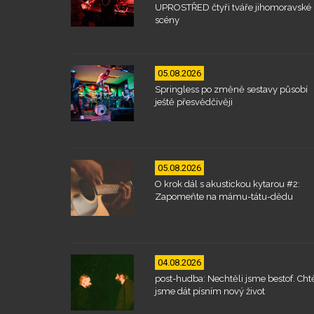
UPROSTŘED čtyři tváře jihomoravské
scény
05.08.2026
Springless po změně sestavy působí
ještě přesvědčivěji
05.08.2026
O krok dál s akustickou kytarou #2:
Zapomeňte na mámu-tátu-dědu
04.08.2026
post-hudba: Nechtěli jsme bestof. Chtě
jsme dát písním nový život