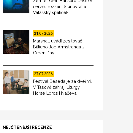
Zemřel Glen Hansard. Ještě v
červnu rozzářil Slunovrat a
Valašský špalíček
21.07.2026
Marshall uvádí zesilovač
Billieho Joe Armstronga z
Green Day
27.07.2026
Festival Beseda je za dveřmi.
V Tasově zahrají Liturgy,
Horse Lords i Načeva
NEJČTENĚJŠÍ RECENZE