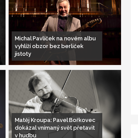
Michal Pavlíček na novém albu
vyhlíží obzor bez berliček
jistoty
Matěj Kroupa: Pavel Bořkovec
dokázal vnímaný svět přetavit
v hudbu