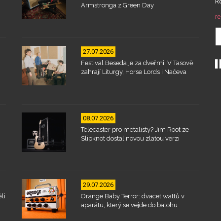
Ro
Armstronga z Green Day
re
27.07.2026
Festival Beseda je za dveřmi. V Tasově
zahrají Liturgy, Horse Lords i Načeva
08.07.2026
Telecaster pro metalisty? Jim Root ze
Slipknot dostal novou zlatou verzi
29.07.2026
li
Orange Baby Terror: dvacet wattů v
aparátu, který se vejde do batohu