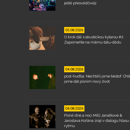
ještě přesvědčivěji
05.08.2026
O krok dál s akustickou kytarou #2:
Zapomeňte na mámu-tátu-dědu
04.08.2026
post-hudba: Nechtěli jsme bestof. Chtě
jsme dát písním nový život
04.08.2026
Písně dne a noci Milli Janatkové &
Jaroslava Kořána zrají v dialogu hlasu 
rytmu