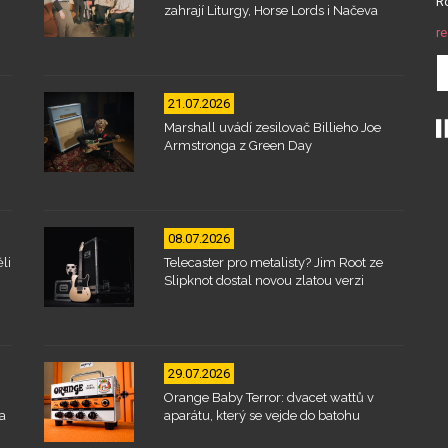
Ro
zahrají Liturgy, Horse Lords i Načeva
re
21.07.2026
Marshall uvádí zesilovač Billieho Joe
Armstronga z Green Day
08.07.2026
li
Telecaster pro metalisty? Jim Root ze
Slipknot dostal novou zlatou verzi
29.07.2026
Orange Baby Terror: dvacet wattů v
a
aparátu, který se vejde do batohu