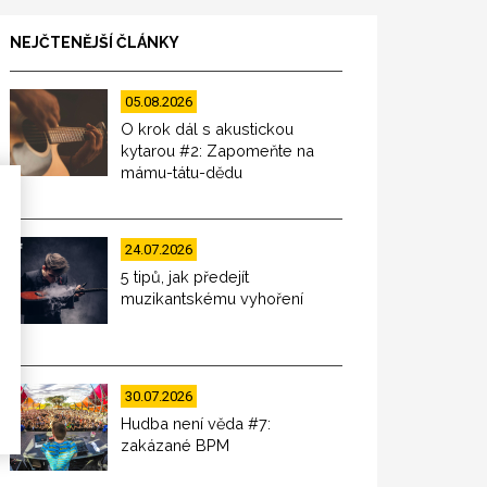
NEJČTENĚJŠÍ ČLÁNKY
05.08.2026
O krok dál s akustickou
kytarou #2: Zapomeňte na
mámu-tátu-dědu
24.07.2026
5 tipů, jak předejít
muzikantskému vyhoření
30.07.2026
Hudba není věda #7:
zakázané BPM