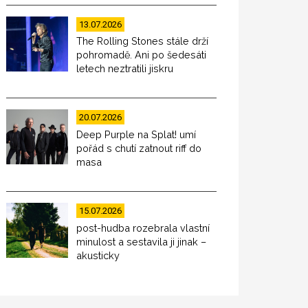
13.07.2026
The Rolling Stones stále drží
pohromadě. Ani po šedesáti
letech neztratili jiskru
20.07.2026
Deep Purple na Splat! umí
pořád s chutí zatnout riff do
masa
15.07.2026
post-hudba rozebrala vlastní
minulost a sestavila ji jinak –
akusticky