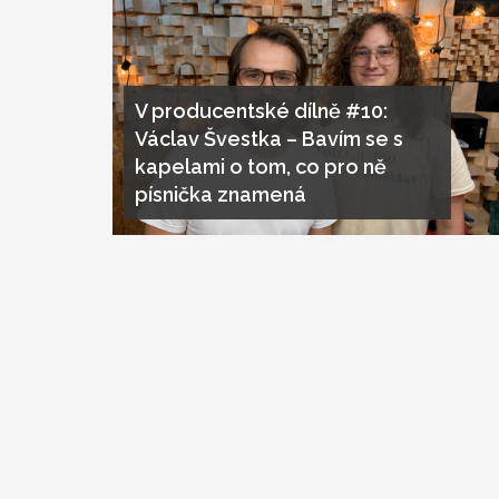
V producentské dílně #10:
Václav Švestka – Bavím se s
kapelami o tom, co pro ně
písnička znamená