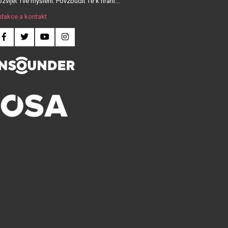
zvíjet Tvé myšlení. Povzbudit Tě k hraní...
dakce a kontakt