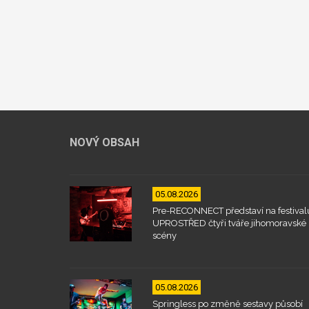
NOVÝ OBSAH
05.08.2026
Pre-RECONNECT představí na festival
UPROSTŘED čtyři tváře jihomoravské
scény
05.08.2026
Springless po změně sestavy působí