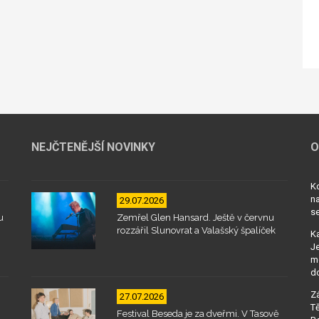
NEJČTENĚJŠÍ NOVINKY
O
Kd
na
29.07.2026
se
u
Zemřel Glen Hansard. Ještě v červnu
rozzářil Slunovrat a Valašský špalíček
Ka
Je
mo
d
Zá
27.07.2026
Tě
Festival Beseda je za dveřmi. V Tasově