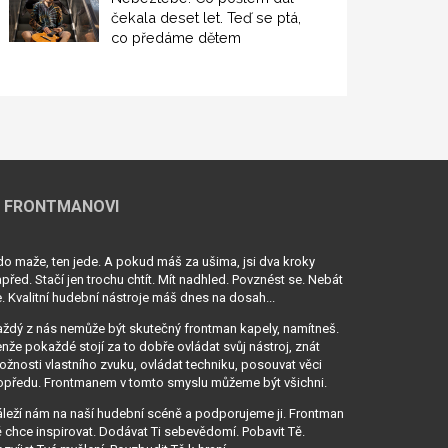
čekala deset let. Teď se ptá,
co předáme dětem
 FRONTMANOVI
o maže, ten jede. A pokud máš za ušima, jsi dva kroky
před. Stačí jen trochu chtít. Mít nadhled. Povznést se. Nebát
. Kvalitní hudební nástroje máš dnes na dosah...
ždý z nás nemůže být skutečný frontman kapely, namítneš.
nže pokaždé stojí za to dobře ovládat svůj nástroj, znát
žnosti vlastního zvuku, ovládat techniku, posouvat věci
opředu. Frontmanem v tomto smyslu můžeme být všichni.
leží nám na naší hudební scéně a podporujeme ji. Frontman
 chce inspirovat. Dodávat Ti sebevědomí. Pobavit Tě.