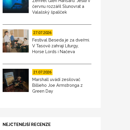
Zemřel Glen Hansard. Ještě v
červnu rozzářil Slunovrat a
Valašský špalíček
27.07.2026
Festival Beseda je za dveřmi.
V Tasově zahrají Liturgy,
Horse Lords i Načeva
21.07.2026
Marshall uvádí zesilovač
Billieho Joe Armstronga z
Green Day
NEJČTENĚJŠÍ RECENZE