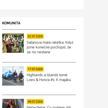
KOMUNITA
22.07.2026
Satanova malá raketka: Když
jsme konečně pochopili, že
se nic nestane
17.07.2026
Highlands a Islands turné
Loes & Honza #1: K majáku
09.07.2026
Nebeztebe: Co pošlem dál