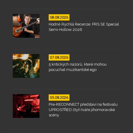
08.08.2026
Hodně Rychlá Recenze: PRS SE Special
Semi-Hollow 2026
07.08.2026
5 kritických názorů, které mohou
pocuchat muzikantské ego
05.08.2026
Pre-RECONNECT představí na festivalu
UPROSTŘED čtyři tváře jihomoravské
scény