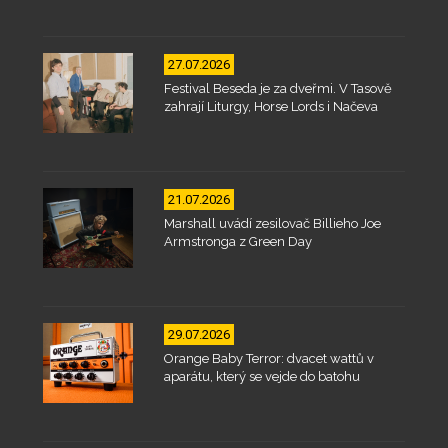
27.07.2026
Festival Beseda je za dveřmi. V Tasově
zahrají Liturgy, Horse Lords i Načeva
21.07.2026
Marshall uvádí zesilovač Billieho Joe
Armstronga z Green Day
29.07.2026
Orange Baby Terror: dvacet wattů v
aparátu, který se vejde do batohu