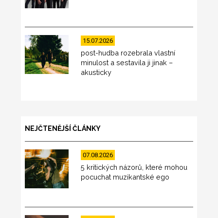
15.07.2026
post-hudba rozebrala vlastní
minulost a sestavila ji jinak –
akusticky
NEJČTENĚJŠÍ ČLÁNKY
07.08.2026
5 kritických názorů, které mohou
pocuchat muzikantské ego