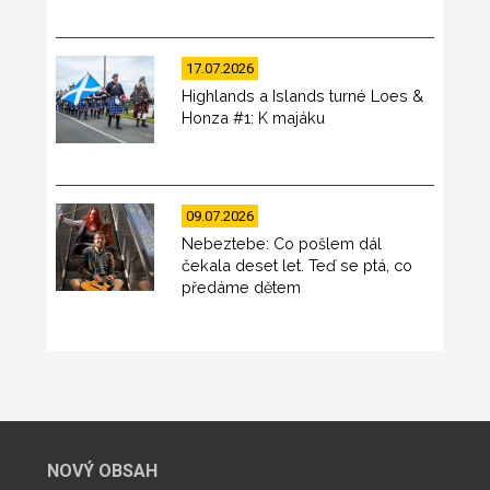
17.07.2026
Highlands a Islands turné Loes &
Honza #1: K majáku
09.07.2026
Nebeztebe: Co pošlem dál
čekala deset let. Teď se ptá, co
předáme dětem
NOVÝ OBSAH