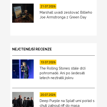
21.07.2026
Marshall uvádí zesilovač Billieho
Joe Armstronga z Green Day
NEJČTENĚJŠÍ RECENZE
13.07.2026
The Rolling Stones stále drží
pohromadě. Ani po šedesáti
letech neztratili jiskru
20.07.2026
Deep Purple na Splat! umí pořád s
chutí zatnout riff do masa