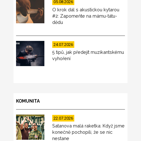
05.08.2026
O krok dál s akustickou kytarou
#2: Zapomeňte na mámu-tátu-
dědu
24.07.2026
5 tipů, jak předejít muzikantskému
vyhoření
KOMUNITA
22.07.2026
Satanova malá raketka: Když jsme
konečně pochopili, že se nic
nestane