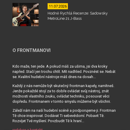
11.07.2026
Hodně Rychlá Recenze: Sadowsky
MetroLine 21 J-Bass
O FRONTMANOVI
Kdo maže, ten jede. A pokud máš za ušima, jsi dva kroky
napřed. Stačí jen trochu chtít. Mít nadhled. Povznést se. Nebát
se. Kvalitní hudební nástroje máš dnes na dosah...
Každý z nás nemůže být skutečný frontman kapely, namítneš.
Jenže pokaždé stojí za to dobře ovládat svůj nástroj, znát
možnosti vlastního zvuku, ovládat techniku, posouvat věci
dopředu. Frontmanem v tomto smyslu můžeme být všichni.
Záleží nám na naší hudební scéně a podporujeme ji. Frontman
Tě chce inspirovat. Dodávat Ti sebevědomí. Pobavit Tě.
Rozvíjet Tvé myšlení. Povzbudit Tě k hraní...
redakce a kontakt