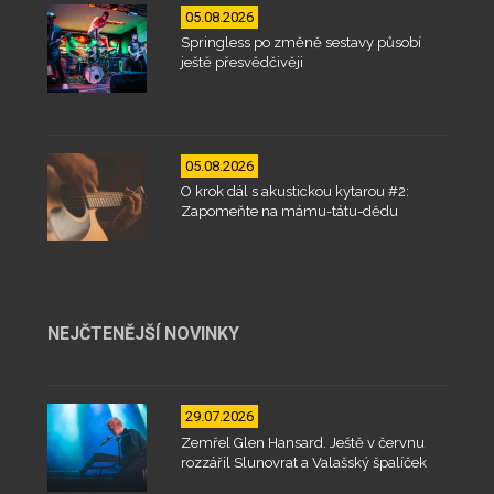
05.08.2026
Springless po změně sestavy působí
ještě přesvědčivěji
05.08.2026
O krok dál s akustickou kytarou #2:
Zapomeňte na mámu-tátu-dědu
NEJČTENĚJŠÍ NOVINKY
29.07.2026
Zemřel Glen Hansard. Ještě v červnu
rozzářil Slunovrat a Valašský špalíček