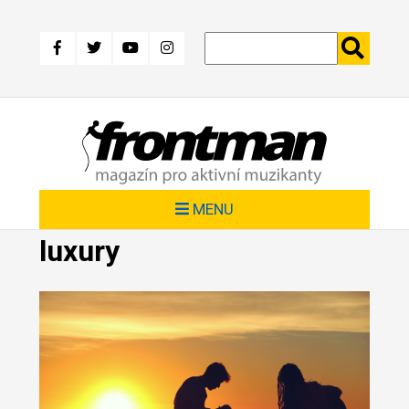
Přejít
k
hlavnímu
obsahu
MENU
luxury