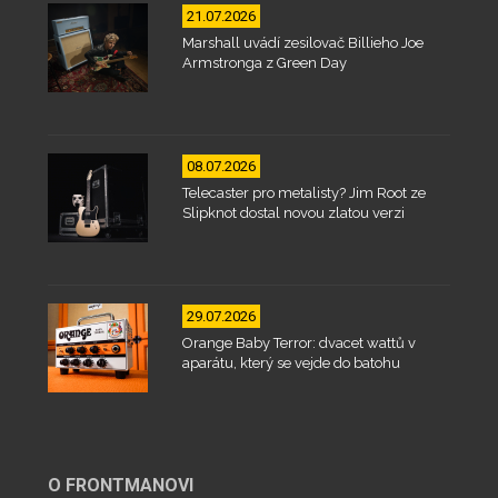
21.07.2026
Marshall uvádí zesilovač Billieho Joe
Armstronga z Green Day
08.07.2026
Telecaster pro metalisty? Jim Root ze
Slipknot dostal novou zlatou verzi
29.07.2026
Orange Baby Terror: dvacet wattů v
aparátu, který se vejde do batohu
O FRONTMANOVI