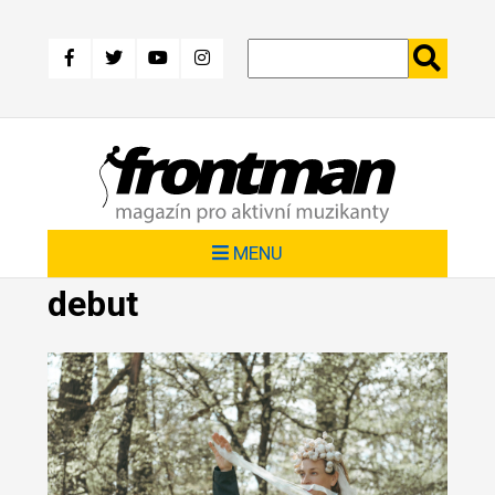
Přejít
k
hlavnímu
obsahu
MENU
debut