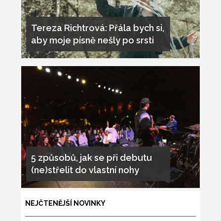
Tereza Richtrová: Přála bych si,
aby moje písně nešly po srsti
5 způsobů, jak se při debutu
(ne)střelit do vlastní nohy
NEJČTENĚJŠÍ NOVINKY