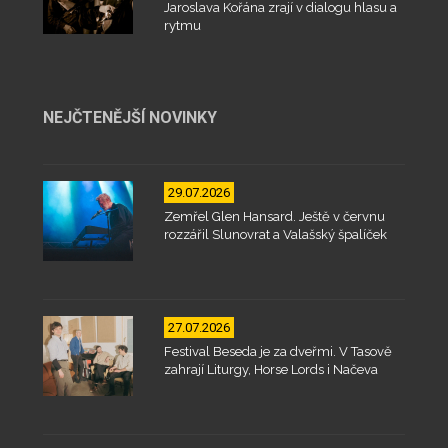
Jaroslava Kořána zrají v dialogu hlasu a
rytmu
NEJČTENĚJŠÍ NOVINKY
29.07.2026
Zemřel Glen Hansard. Ještě v červnu
rozzářil Slunovrat a Valašský špalíček
27.07.2026
Festival Beseda je za dveřmi. V Tasově
zahrají Liturgy, Horse Lords i Načeva