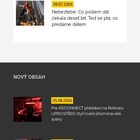
09.07.2026
Nebeztebe: Co pošlem dál
čekala deset let. Teď se ptá, co
předáme dětem
NOVÝ OBSAH
05.08.2026
Pre-RECONNECT představí na festivalu
UPROSTŘED čtyři tváře jihomoravské
scény