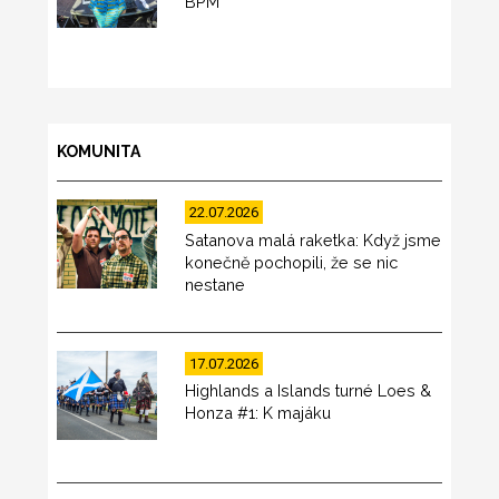
BPM
KOMUNITA
22.07.2026
Satanova malá raketka: Když jsme
konečně pochopili, že se nic
nestane
17.07.2026
Highlands a Islands turné Loes &
Honza #1: K majáku