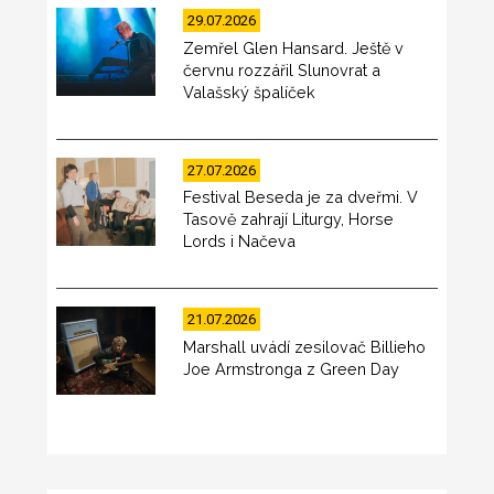
29.07.2026
Zemřel Glen Hansard. Ještě v
červnu rozzářil Slunovrat a
Valašský špalíček
27.07.2026
Festival Beseda je za dveřmi. V
Tasově zahrají Liturgy, Horse
Lords i Načeva
21.07.2026
Marshall uvádí zesilovač Billieho
Joe Armstronga z Green Day