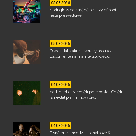
05.08.2026
Springless po změně sestavy působí
ještě přesvědčivěji
05.08.2026
O krok dál s akustickou kytarou #2:
Zapomeňte na mámu-tátu-dědu
04.08.2026
post-hudba: Nechtěli jsme bestof. Chtěli
jsme dát písním nový život
04.08.2026
Písně dne a noci Milli Janatkové &