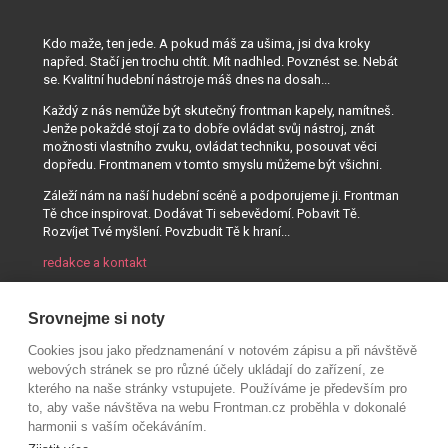
Kdo maže, ten jede. A pokud máš za ušima, jsi dva kroky
napřed. Stačí jen trochu chtít. Mít nadhled. Povznést se. Nebát
se. Kvalitní hudební nástroje máš dnes na dosah...
Každý z nás nemůže být skutečný frontman kapely, namítneš.
Jenže pokaždé stojí za to dobře ovládat svůj nástroj, znát
možnosti vlastního zvuku, ovládat techniku, posouvat věci
dopředu. Frontmanem v tomto smyslu můžeme být všichni.
Záleží nám na naší hudební scéně a podporujeme ji. Frontman
Tě chce inspirovat. Dodávat Ti sebevědomí. Pobavit Tě.
Rozvíjet Tvé myšlení. Povzbudit Tě k hraní...
redakce a kontakt
Srovnejme si noty
Cookies jsou jako předznamenání v notovém zápisu a při návštěvě
webových stránek se pro různé účely ukládají do zařízení, ze
kterého na naše stránky vstupujete. Používáme je především pro
to, aby vaše návštěva na webu Frontman.cz proběhla v dokonalé
harmonii s vaším očekáváním.