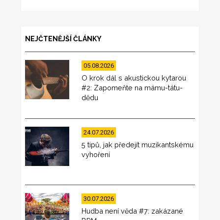
NEJČTENĚJŠÍ ČLÁNKY
05.08.2026
O krok dál s akustickou kytarou
#2: Zapomeňte na mámu-tátu-
dědu
24.07.2026
5 tipů, jak předejít muzikantskému
vyhoření
30.07.2026
Hudba není věda #7: zakázané