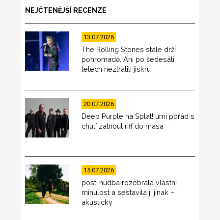
NEJČTENĚJŠÍ RECENZE
13.07.2026
The Rolling Stones stále drží
pohromadě. Ani po šedesáti
letech neztratili jiskru
20.07.2026
Deep Purple na Splat! umí pořád s
chutí zatnout riff do masa
15.07.2026
post-hudba rozebrala vlastní
minulost a sestavila ji jinak –
akusticky