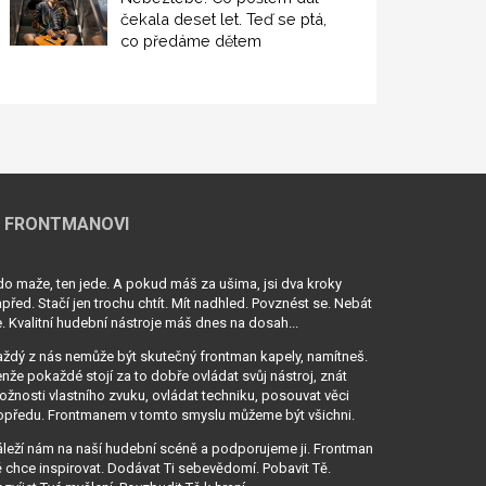
čekala deset let. Teď se ptá,
co předáme dětem
 FRONTMANOVI
o maže, ten jede. A pokud máš za ušima, jsi dva kroky
před. Stačí jen trochu chtít. Mít nadhled. Povznést se. Nebát
. Kvalitní hudební nástroje máš dnes na dosah...
ždý z nás nemůže být skutečný frontman kapely, namítneš.
nže pokaždé stojí za to dobře ovládat svůj nástroj, znát
žnosti vlastního zvuku, ovládat techniku, posouvat věci
opředu. Frontmanem v tomto smyslu můžeme být všichni.
leží nám na naší hudební scéně a podporujeme ji. Frontman
 chce inspirovat. Dodávat Ti sebevědomí. Pobavit Tě.