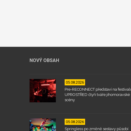
NOVÝ OBSAH
05.08.2026
Pre-RECONNECT představí na festival
UPROSTŘED čtyři tváře jihomoravské
scény
05.08.2026
Springless po změně sestavy působí