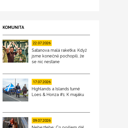
KOMUNITA
22.07.2026
Satanova malá raketka: Když
jsme konečně pochopili, že
se nic nestane
17.07.2026
Highlands a Islands turné
Loes & Honza #1: K majáku
09.07.2026
Nebeztebe: Co pošlem dál