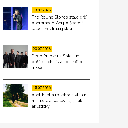
13.07.2026
The Rolling Stones stále drží
pohromadě. Ani po šedesáti
letech neztratili jiskru
20.07.2026
Deep Purple na Splat! umí
pořád s chutí zatnout riff do
masa
15.07.2026
post-hudba rozebrala vlastní
minulost a sestavila ji jinak –
akusticky