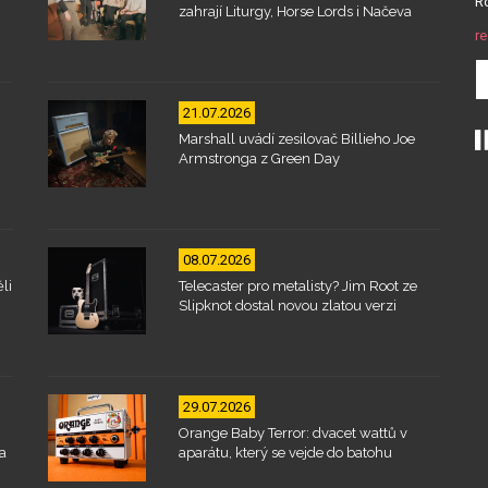
Ro
zahrají Liturgy, Horse Lords i Načeva
re
21.07.2026
Marshall uvádí zesilovač Billieho Joe
Armstronga z Green Day
08.07.2026
li
Telecaster pro metalisty? Jim Root ze
Slipknot dostal novou zlatou verzi
29.07.2026
Orange Baby Terror: dvacet wattů v
a
aparátu, který se vejde do batohu