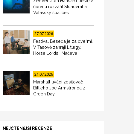
Zemřel Glen Hansard. Ještě v
červnu rozzářil Slunovrat a
Valašský špalíček
27.07.2026
Festival Beseda je za dveřmi.
V Tasově zahrají Liturgy,
Horse Lords i Načeva
21.07.2026
Marshall uvádí zesilovač
Billieho Joe Armstronga z
Green Day
NEJČTENĚJŠÍ RECENZE