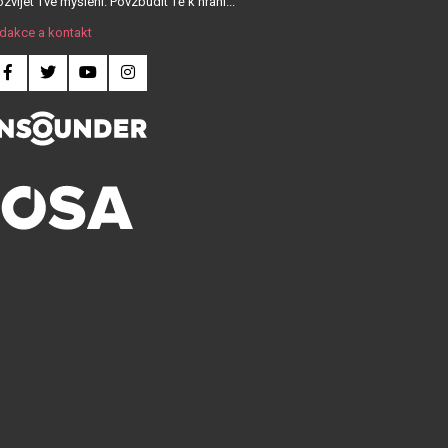
zvíjet Tvé myšlení. Povzbudit Tě k hraní...
dakce a kontakt