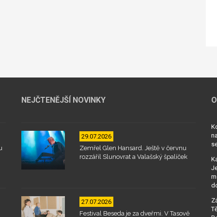
NEJČTENĚJŠÍ NOVINKY
O
Kd
na
29.07.2026
se
u
Zemřel Glen Hansard. Ještě v červnu
rozzářil Slunovrat a Valašský špalíček
Ka
Je
mo
d
Zá
27.07.2026
Tě
Festival Beseda je za dveřmi. V Tasově