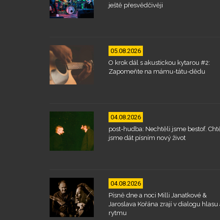
ještě přesvědčivěji
05.08.2026
O krok dál s akustickou kytarou #2:
Zapomeňte na mámu-tátu-dědu
04.08.2026
post-hudba: Nechtěli jsme bestof. Chtě
jsme dát písním nový život
04.08.2026
Písně dne a noci Milli Janatkové &
Jaroslava Kořána zrají v dialogu hlasu 
rytmu