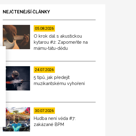
NEJČTENĚJŠÍ ČLÁNKY
05.08.2026
O krok dál s akustickou
kytarou #2: Zapomeňte na
mámu-tátu-dědu
24.07.2026
5 tipů, jak předejít
muzikantskému vyhoření
30.07.2026
Hudba není věda #7:
zakázané BPM