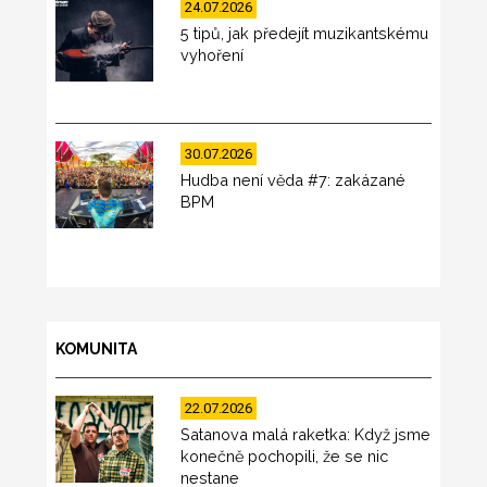
24.07.2026
5 tipů, jak předejít muzikantskému
vyhoření
30.07.2026
Hudba není věda #7: zakázané
BPM
KOMUNITA
22.07.2026
Satanova malá raketka: Když jsme
konečně pochopili, že se nic
nestane