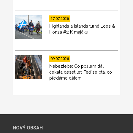
17.07.2026
Highlands a Islands turné Loes &
Honza #1: K majáku
09.07.2026
Nebeztebe: Co pošlem dál
čekala deset let. Teď se ptá, co
předáme dětem
NOVÝ OBSAH