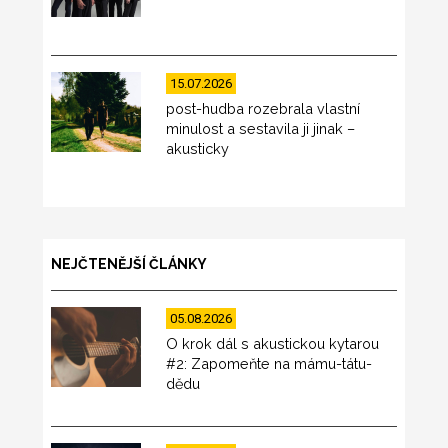
15.07.2026
post-hudba rozebrala vlastní
minulost a sestavila ji jinak –
akusticky
NEJČTENĚJŠÍ ČLÁNKY
05.08.2026
O krok dál s akustickou kytarou
#2: Zapomeňte na mámu-tátu-
dědu