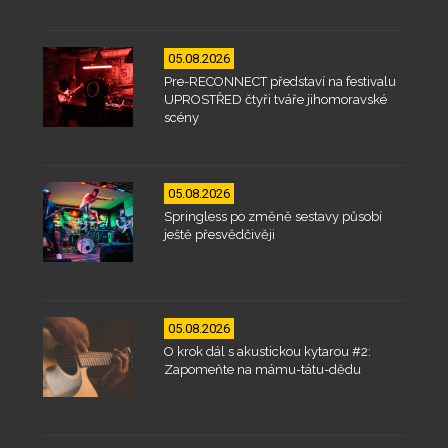
05.08.2026
Pre-RECONNECT představí na festivalu
UPROSTŘED čtyři tváře jihomoravské
scény
05.08.2026
Springless po změně sestavy působí
ještě přesvědčivěji
05.08.2026
O krok dál s akustickou kytarou #2:
Zapomeňte na mámu-tátu-dědu