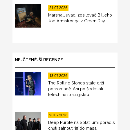
21.07.2026
Marshall uvádí zesilovač Billieho
Joe Armstronga z Green Day
NEJČTENĚJŠÍ RECENZE
13.07.2026
The Rolling Stones stále drží
pohromadě. Ani po šedesáti
letech neztratili jiskru
20.07.2026
Deep Purple na Splat! umí pořád s
chutí zatnout riff do masa