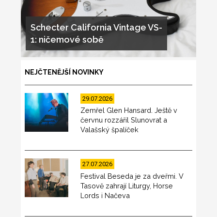
Schecter California Vintage VS-
1: ničemové sobě
NEJČTENĚJŠÍ NOVINKY
29.07.2026
Zemřel Glen Hansard. Ještě v
červnu rozzářil Slunovrat a
Valašský špalíček
27.07.2026
Festival Beseda je za dveřmi. V
Tasově zahrají Liturgy, Horse
Lords i Načeva