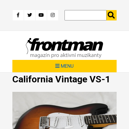
Přejít
k
hlavnímu
obsahu
MENU
California Vintage VS-1