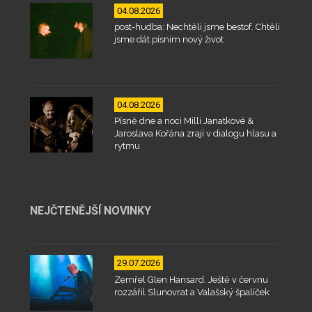
04.08.2026
post-hudba: Nechtěli jsme bestof. Chtěli
jsme dát písním nový život
04.08.2026
Písně dne a noci Milli Janatkové &
Jaroslava Kořána zrají v dialogu hlasu a
rytmu
NEJČTENĚJŠÍ NOVINKY
29.07.2026
Zemřel Glen Hansard. Ještě v červnu
rozzářil Slunovrat a Valašský špalíček