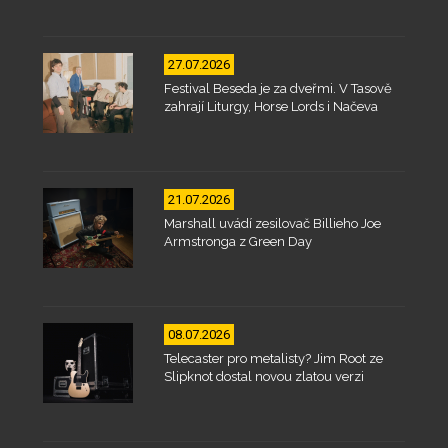
27.07.2026
Festival Beseda je za dveřmi. V Tasově
zahrají Liturgy, Horse Lords i Načeva
21.07.2026
Marshall uvádí zesilovač Billieho Joe
Armstronga z Green Day
08.07.2026
Telecaster pro metalisty? Jim Root ze
Slipknot dostal novou zlatou verzi