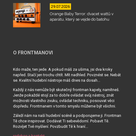
29.07.2026
Orange Baby Terror: dvacet wattů v
aparátu, který se vejde do batohu
O FRONTMANOVI
Kdo maže, ten jede. A pokud máš za ušima, jsi dva kroky
napřed. Stačí jen trochu chtít. Mít nadhled. Povznést se. Nebát
se. Kvalitní hudební nástroje máš dnes na dosah...
Každý z nás nemůže být skutečný frontman kapely, namítneš.
Jenže pokaždé stojí za to dobře ovládat svůj nástroj, znát
možnosti vlastního zvuku, ovládat techniku, posouvat věci
dopředu. Frontmanem v tomto smyslu můžeme být všichni.
Záleží nám na naší hudební scéně a podporujeme ji. Frontman
Tě chce inspirovat. Dodávat Ti sebevědomí. Pobavit Tě.
Rozvíjet Tvé myšlení. Povzbudit Tě k hraní...
redakce a kontakt