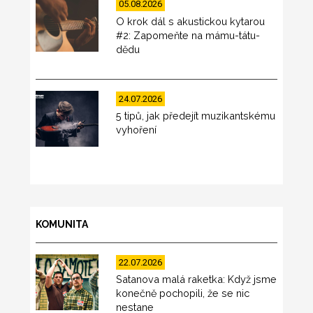
05.08.2026
O krok dál s akustickou kytarou
#2: Zapomeňte na mámu-tátu-
dědu
24.07.2026
5 tipů, jak předejít muzikantskému
vyhoření
KOMUNITA
22.07.2026
Satanova malá raketka: Když jsme
konečně pochopili, že se nic
nestane