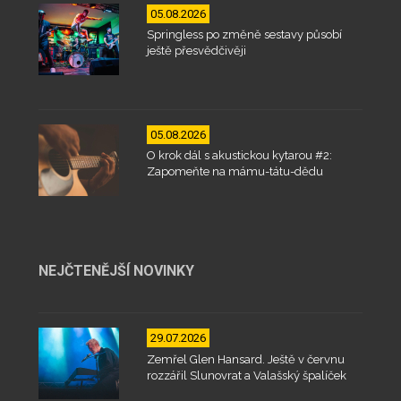
05.08.2026
Springless po změně sestavy působí
ještě přesvědčivěji
05.08.2026
O krok dál s akustickou kytarou #2:
Zapomeňte na mámu-tátu-dědu
NEJČTENĚJŠÍ NOVINKY
29.07.2026
Zemřel Glen Hansard. Ještě v červnu
rozzářil Slunovrat a Valašský špalíček