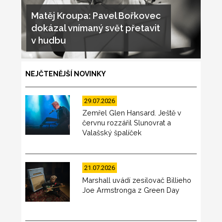
Matěj Kroupa: Pavel Bořkovec
dokázal vnímaný svět přetavit
v hudbu
NEJČTENĚJŠÍ NOVINKY
29.07.2026
Zemřel Glen Hansard. Ještě v
červnu rozzářil Slunovrat a
Valašský špalíček
21.07.2026
Marshall uvádí zesilovač Billieho
Joe Armstronga z Green Day