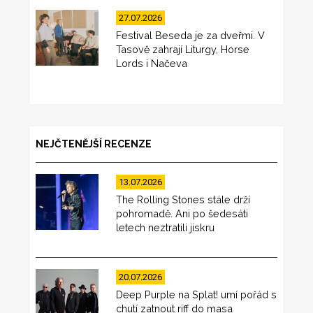
27.07.2026
Festival Beseda je za dveřmi. V
Tasově zahrají Liturgy, Horse
Lords i Načeva
NEJČTENĚJŠÍ RECENZE
13.07.2026
The Rolling Stones stále drží
pohromadě. Ani po šedesáti
letech neztratili jiskru
20.07.2026
Deep Purple na Splat! umí pořád s
chutí zatnout riff do masa