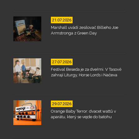
21.07.2026
Marshall uvádí zesilovač Billieho Joe
Armstronga z Green Day
27.07.2026
Festival Beseda je za dveřmi. V Tasově
zahrají Liturgy, Horse Lords i Načeva
29.07.2026
Orange Baby Terror: dvacet wattů v
aparátu, který se vejde do batohu