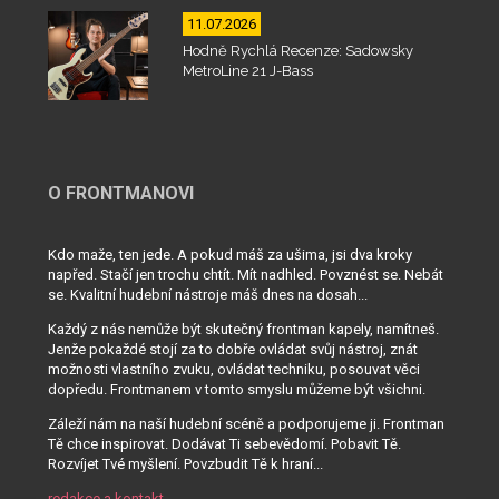
11.07.2026
Hodně Rychlá Recenze: Sadowsky
MetroLine 21 J-Bass
O FRONTMANOVI
Kdo maže, ten jede. A pokud máš za ušima, jsi dva kroky
napřed. Stačí jen trochu chtít. Mít nadhled. Povznést se. Nebát
se. Kvalitní hudební nástroje máš dnes na dosah...
Každý z nás nemůže být skutečný frontman kapely, namítneš.
Jenže pokaždé stojí za to dobře ovládat svůj nástroj, znát
možnosti vlastního zvuku, ovládat techniku, posouvat věci
dopředu. Frontmanem v tomto smyslu můžeme být všichni.
Záleží nám na naší hudební scéně a podporujeme ji. Frontman
Tě chce inspirovat. Dodávat Ti sebevědomí. Pobavit Tě.
Rozvíjet Tvé myšlení. Povzbudit Tě k hraní...
redakce a kontakt