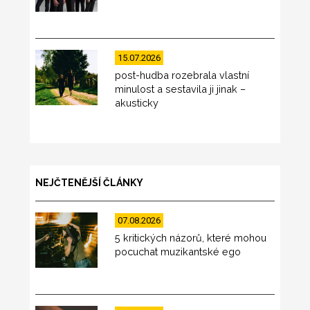
15.07.2026
post-hudba rozebrala vlastní
minulost a sestavila ji jinak –
akusticky
NEJČTENĚJŠÍ ČLÁNKY
07.08.2026
5 kritických názorů, které mohou
pocuchat muzikantské ego