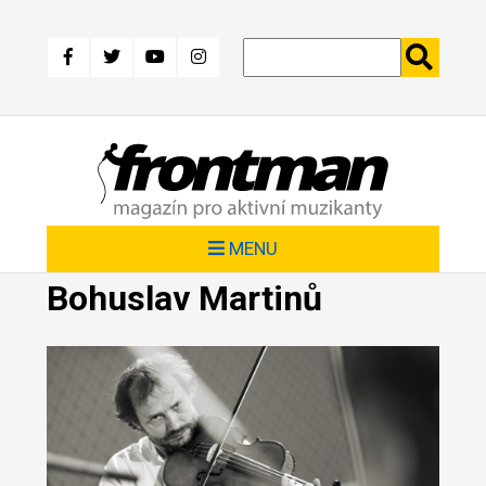
Přejít
k
hlavnímu
obsahu
MENU
Bohuslav Martinů