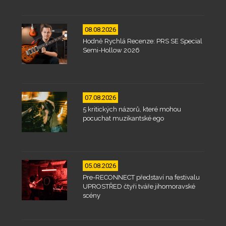
08.08.2026
Hodně Rychlá Recenze: PRS SE Special
Semi-Hollow 2026
07.08.2026
5 kritických názorů, které mohou
pocuchat muzikantské ego
05.08.2026
Pre-RECONNECT představí na festivalu
UPROSTŘED čtyři tváře jihomoravské
scény