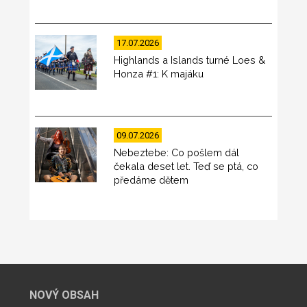
17.07.2026
Highlands a Islands turné Loes &
Honza #1: K majáku
09.07.2026
Nebeztebe: Co pošlem dál
čekala deset let. Teď se ptá, co
předáme dětem
NOVÝ OBSAH