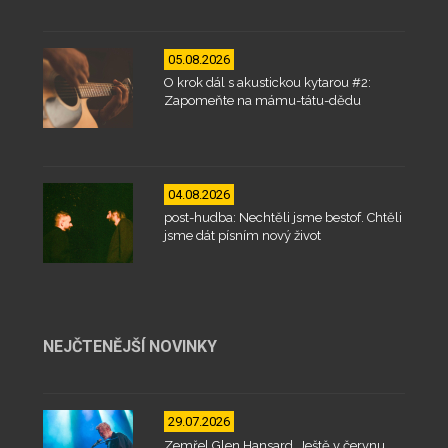
05.08.2026
O krok dál s akustickou kytarou #2:
Zapomeňte na mámu-tátu-dědu
04.08.2026
post-hudba: Nechtěli jsme bestof. Chtěli
jsme dát písním nový život
NEJČTENĚJŠÍ NOVINKY
29.07.2026
Zemřel Glen Hansard. Ještě v červnu