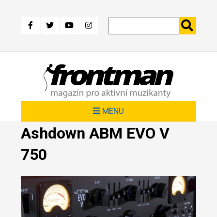
Přejít
k
hlavnímu
obsahu
MENU
Ashdown ABM EVO V
750