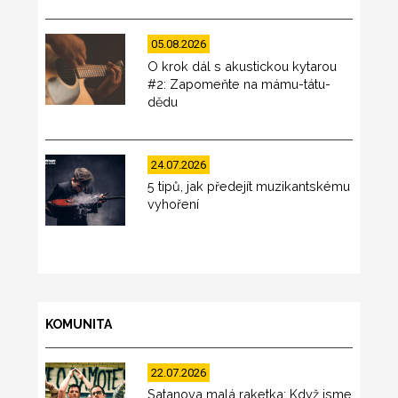
05.08.2026
O krok dál s akustickou kytarou
#2: Zapomeňte na mámu-tátu-
dědu
24.07.2026
5 tipů, jak předejít muzikantskému
vyhoření
KOMUNITA
22.07.2026
Satanova malá raketka: Když jsme