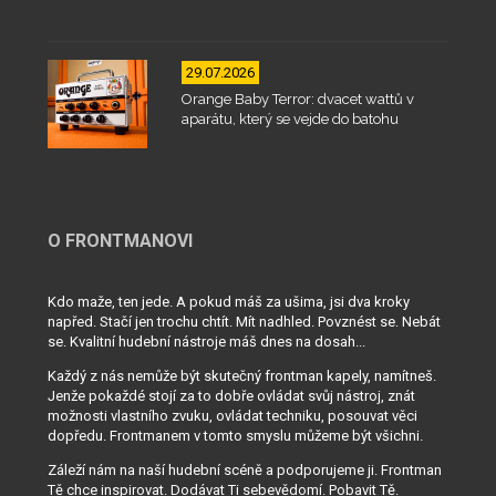
29.07.2026
Orange Baby Terror: dvacet wattů v
aparátu, který se vejde do batohu
O FRONTMANOVI
Kdo maže, ten jede. A pokud máš za ušima, jsi dva kroky
napřed. Stačí jen trochu chtít. Mít nadhled. Povznést se. Nebát
se. Kvalitní hudební nástroje máš dnes na dosah...
Každý z nás nemůže být skutečný frontman kapely, namítneš.
Jenže pokaždé stojí za to dobře ovládat svůj nástroj, znát
možnosti vlastního zvuku, ovládat techniku, posouvat věci
dopředu. Frontmanem v tomto smyslu můžeme být všichni.
Záleží nám na naší hudební scéně a podporujeme ji. Frontman
Tě chce inspirovat. Dodávat Ti sebevědomí. Pobavit Tě.