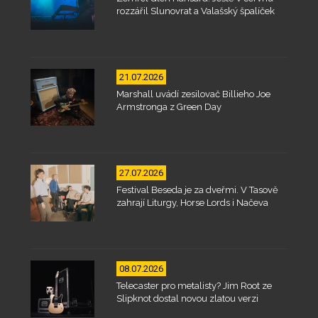
rozzářil Slunovrat a Valašský špalíček
21.07.2026
Marshall uvádí zesilovač Billieho Joe
Armstronga z Green Day
27.07.2026
Festival Beseda je za dveřmi. V Tasově
zahrají Liturgy, Horse Lords i Načeva
08.07.2026
Telecaster pro metalisty? Jim Root ze
Slipknot dostal novou zlatou verzi