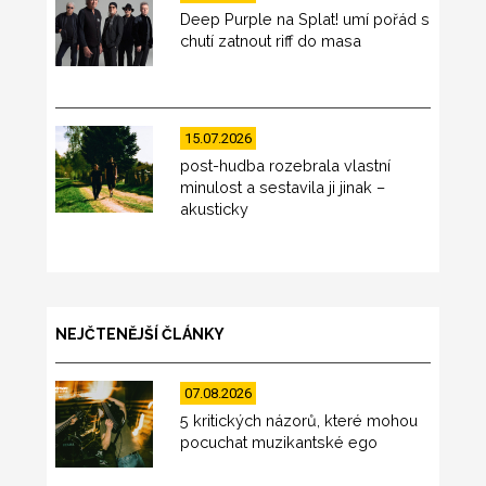
Deep Purple na Splat! umí pořád s
chutí zatnout riff do masa
15.07.2026
post-hudba rozebrala vlastní
minulost a sestavila ji jinak –
akusticky
NEJČTENĚJŠÍ ČLÁNKY
07.08.2026
5 kritických názorů, které mohou
pocuchat muzikantské ego