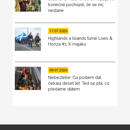
konečně pochopili, že se nic
nestane
17.07.2026
Highlands a Islands turné Loes &
Honza #1: K majáku
09.07.2026
Nebeztebe: Co pošlem dál
čekala deset let. Teď se ptá, co
předáme dětem