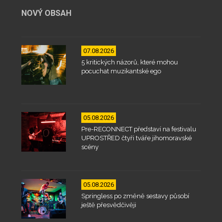
NOVÝ OBSAH
07.08.2026
5 kritických názorů, které mohou
pocuchat muzikantské ego
05.08.2026
Pre-RECONNECT představí na festivalu
UPROSTŘED čtyři tváře jihomoravské
scény
05.08.2026
Springless po změně sestavy působí
ještě přesvědčivěji