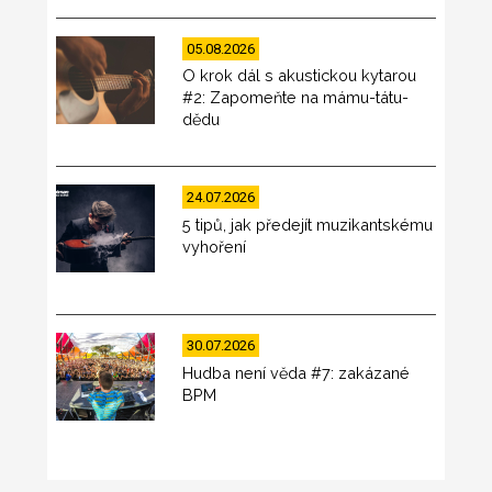
05.08.2026
O krok dál s akustickou kytarou
#2: Zapomeňte na mámu-tátu-
dědu
24.07.2026
5 tipů, jak předejít muzikantskému
vyhoření
30.07.2026
Hudba není věda #7: zakázané
BPM