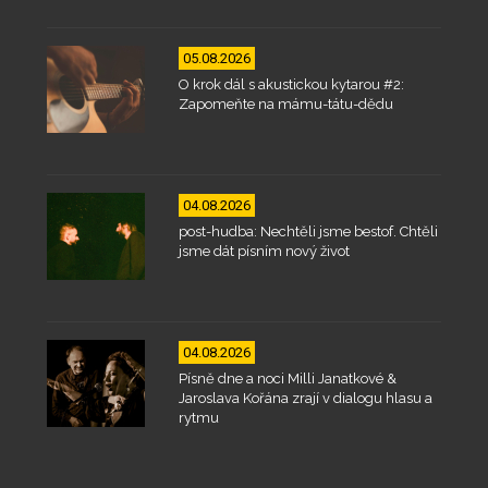
05.08.2026
O krok dál s akustickou kytarou #2:
Zapomeňte na mámu-tátu-dědu
04.08.2026
post-hudba: Nechtěli jsme bestof. Chtěli
jsme dát písním nový život
04.08.2026
Písně dne a noci Milli Janatkové &
Jaroslava Kořána zrají v dialogu hlasu a
rytmu