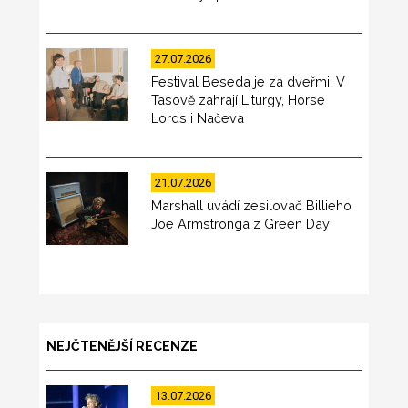
27.07.2026
Festival Beseda je za dveřmi. V
Tasově zahrají Liturgy, Horse
Lords i Načeva
21.07.2026
Marshall uvádí zesilovač Billieho
Joe Armstronga z Green Day
NEJČTENĚJŠÍ RECENZE
13.07.2026