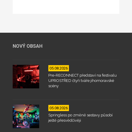
NOVÝ OBSAH
05.08.2026
Pre-RECONNECT představí na festivalu
UPROSTŘED čtyři tváře jihomoravské
scény
05.08.2026
Springless po změně sestavy působí
ještě přesvědčivěji