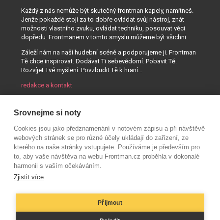
Každý z nás nemůže být skutečný frontman kapely, namítneš.
Jenže pokaždé stojí za to dobře ovládat svůj nástroj, znát
možnosti vlastního zvuku, ovládat techniku, posouvat věci
dopředu. Frontmanem v tomto smyslu můžeme být všichni.
Záleží nám na naší hudební scéně a podporujeme ji. Frontman
Tě chce inspirovat. Dodávat Ti sebevědomí. Pobavit Tě.
Rozvíjet Tvé myšlení. Povzbudit Tě k hraní...
redakce a kontakt
Srovnejme si noty
Cookies jsou jako předznamenání v notovém zápisu a při návštěvě
webových stránek se pro různé účely ukládají do zařízení, ze
kterého na naše stránky vstupujete. Používáme je především pro
to, aby vaše návštěva na webu Frontman.cz proběhla v dokonalé
harmonii s vaším očekáváním.
Zjistit více
Přijmout
© AUDIO PARTNER s.r.o.