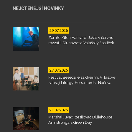
NEJČTENĚJŠÍ NOVINKY
29.07.2026
Zemřel Glen Hansard. Ještě v červnu
rozzářil Slunovrat a Valašský špalíček
27.07.2026
Festival Beseda je za dveřmi. V Tasově
zahrají Liturgy, Horse Lords i Načeva
21.07.2026
Marshall uvádí zesilovač Billieho Joe
Armstronga z Green Day