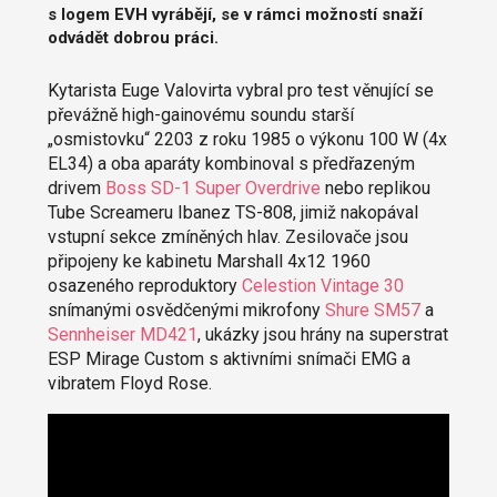
s logem EVH vyrábějí, se v rámci možností snaží
odvádět dobrou práci.
Kytarista Euge Valovirta vybral pro test věnující se
převážně high-gainovému soundu starší
„osmistovku“ 2203 z roku 1985 o výkonu 100 W (4x
EL34) a oba aparáty kombinoval s předřazeným
drivem
Boss SD-1 Super Overdrive
nebo replikou
Tube Screameru Ibanez TS-808, jimiž nakopával
vstupní sekce zmíněných hlav. Zesilovače jsou
připojeny ke kabinetu Marshall 4x12 1960
osazeného reproduktory
Celestion Vintage 30
snímanými osvědčenými mikrofony
Shure SM57
a
Sennheiser MD421
, ukázky jsou hrány na superstrat
ESP Mirage Custom s aktivními snímači EMG a
vibratem Floyd Rose.