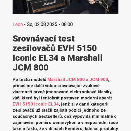
Leon
-
So, 02.08.2025 - 08:00
Srovnávací test
zesilovačů EVH 5150
Iconic EL34 a Marshall
JCM 800
Po testu modelů
Marshall JCM 800 a JCM 900
,
přinášíme další video srovnávající zvukové
vlastnosti prvně jmenované elektronkové klasiky,
vůči které byl tentokrát postaven moderní aparát
EVH 5150 Iconic EL34
, jenž si v dané kategorii
zesilovačů už stačil zajistit pozici jednoho ze
současných bestsellerů, což vypovídá minimálně o
zajímavém poměru cena/výkon a v neposlední řadě
také o faktu, že v dílnách Fenderu, kde se produkty