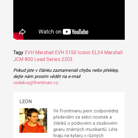
Tagy
EVH
Marshall
EVH 5150 Iconic EL34
Marshall
JCM 800 Lead Series 2203
Pokud jste v článku zaznamenali chybu nebo překlep,
dejte nám prosím vědět na e-mail
redakce@frontman.cz
.
LEON
Ve Frontmanu jsem zodpovědný
především za sekci novinek a
článků o pódiovém a studiovém
gearu známých muzikantů. Léta
hraju na kytaru v různých