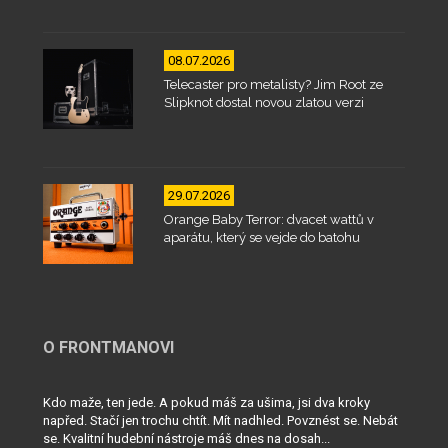
08.07.2026
Telecaster pro metalisty? Jim Root ze
Slipknot dostal novou zlatou verzi
29.07.2026
Orange Baby Terror: dvacet wattů v
aparátu, který se vejde do batohu
O FRONTMANOVI
Kdo maže, ten jede. A pokud máš za ušima, jsi dva kroky
napřed. Stačí jen trochu chtít. Mít nadhled. Povznést se. Nebát
se. Kvalitní hudební nástroje máš dnes na dosah...