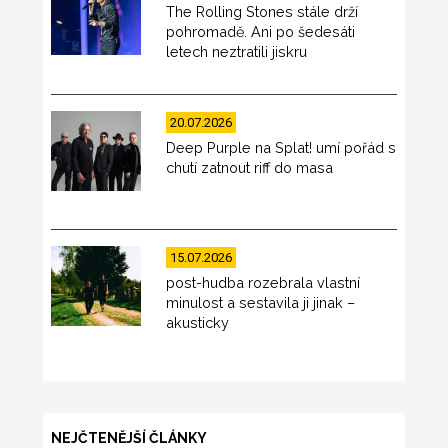
The Rolling Stones stále drží
pohromadě. Ani po šedesáti
letech neztratili jiskru
20.07.2026
Deep Purple na Splat! umí pořád s
chutí zatnout riff do masa
15.07.2026
post-hudba rozebrala vlastní
minulost a sestavila ji jinak –
akusticky
NEJČTENĚJŠÍ ČLÁNKY