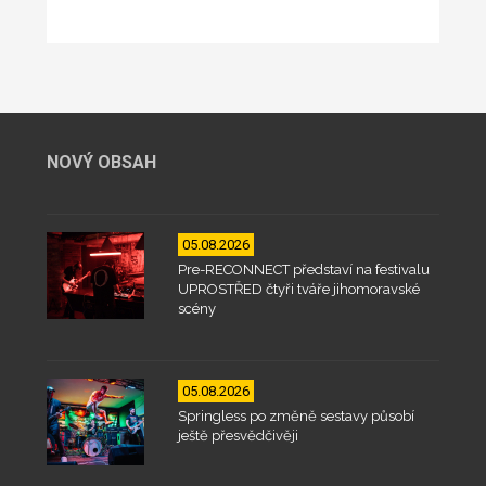
NOVÝ OBSAH
05.08.2026
Pre-RECONNECT představí na festivalu
UPROSTŘED čtyři tváře jihomoravské
scény
05.08.2026
Springless po změně sestavy působí
ještě přesvědčivěji