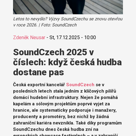
Letos to nevyšlo? Výzvy SoundCzechu se znovu otevřou
v roce 2026. | Foto: SoundCzech
Zdeněk Neusar
-
St, 17.12.2025 - 10:00
SoundCzech 2025 v
číslech: když česká hudba
dostane pas
Česká exportní kancelář
SoundCzech
se v
posledních letech stala jedním z klíčových pilířů
domácí hudební infrastruktury. Nejen že pomáhá
kapelám a sólovým projektům poprvé vyjet za
hranice, ale systematicky podporuje i manažery,
producenty a promotéry, bez nichž by žádná
zahraniční kariéra nevznikla. Také díky programům
SoundCzechu dnes česká hudba zní na
evropských showcase festivalech – a v zahraničí