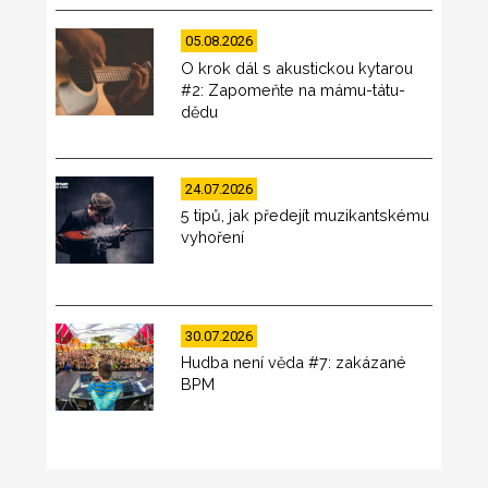
05.08.2026
O krok dál s akustickou kytarou
#2: Zapomeňte na mámu-tátu-
dědu
24.07.2026
5 tipů, jak předejít muzikantskému
vyhoření
30.07.2026
Hudba není věda #7: zakázané
BPM