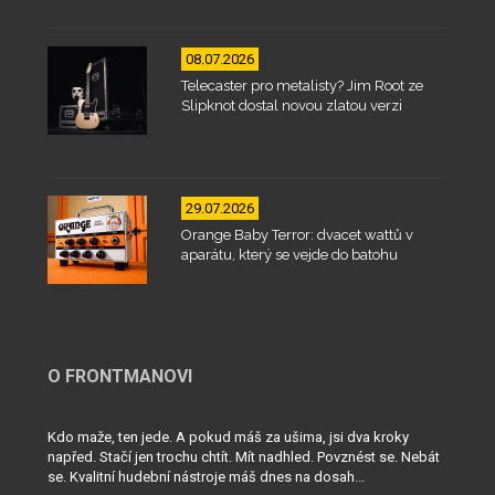
08.07.2026
Telecaster pro metalisty? Jim Root ze
Slipknot dostal novou zlatou verzi
29.07.2026
Orange Baby Terror: dvacet wattů v
aparátu, který se vejde do batohu
O FRONTMANOVI
Kdo maže, ten jede. A pokud máš za ušima, jsi dva kroky
napřed. Stačí jen trochu chtít. Mít nadhled. Povznést se. Nebát
se. Kvalitní hudební nástroje máš dnes na dosah...