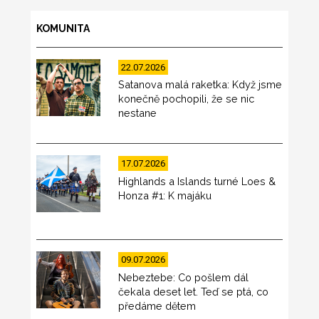
KOMUNITA
22.07.2026
Satanova malá raketka: Když jsme
konečně pochopili, že se nic
nestane
17.07.2026
Highlands a Islands turné Loes &
Honza #1: K majáku
09.07.2026
Nebeztebe: Co pošlem dál
čekala deset let. Teď se ptá, co
předáme dětem