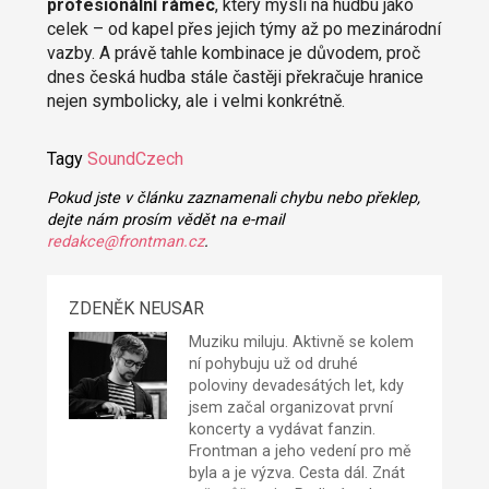
profesionální rámec
, který myslí na hudbu jako
celek – od kapel přes jejich týmy až po mezinárodní
vazby. A právě tahle kombinace je důvodem, proč
dnes česká hudba stále častěji překračuje hranice
nejen symbolicky, ale i velmi konkrétně.
Tagy
SoundCzech
Pokud jste v článku zaznamenali chybu nebo překlep,
dejte nám prosím vědět na e-mail
redakce@frontman.cz
.
ZDENĚK NEUSAR
Muziku miluju. Aktivně se kolem
ní pohybuju už od druhé
poloviny devadesátých let, kdy
jsem začal organizovat první
koncerty a vydávat fanzin.
Frontman a jeho vedení pro mě
byla a je výzva. Cesta dál. Znát