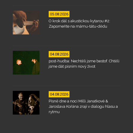
05.08.2026
O krok dál s akustickou kytarou #2:
Zapomeňte na mámu-tátu-dědu
04.08.2026
post-hudba: Nechtěli jsme bestof. Chtěli
jsme dát písním nový život
04.08.2026
Písně dne a noci Milli Janatkové &
Jaroslava Kořána zrají v dialogu hlasu a
rytmu