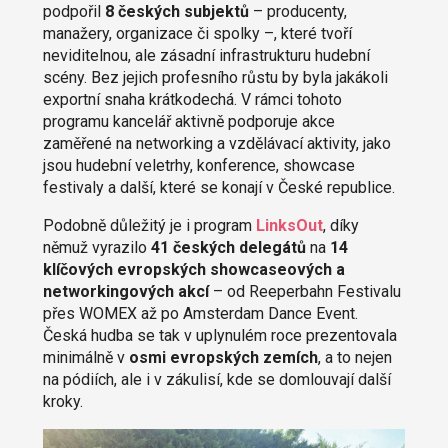
podpořil
8 českých subjektů
– producenty,
manažery, organizace či spolky –, které tvoří
neviditelnou, ale zásadní infrastrukturu hudební
scény. Bez jejich profesního růstu by byla jakákoli
exportní snaha krátkodechá. V rámci tohoto
programu kancelář aktivně podporuje akce
zaměřené na networking a vzdělávací aktivity, jako
jsou hudební veletrhy, konference, showcase
festivaly a další, které se konají v České republice.
Podobně důležitý je i program
LinksOut
, díky
němuž vyrazilo
41 českých delegátů
na
14
klíčových evropských showcaseových a
networkingových akcí
– od Reeperbahn Festivalu
přes WOMEX až po Amsterdam Dance Event.
Česká hudba se tak v uplynulém roce prezentovala
minimálně v
osmi evropských zemích
, a to nejen
na pódiích, ale i v zákulisí, kde se domlouvají další
kroky.