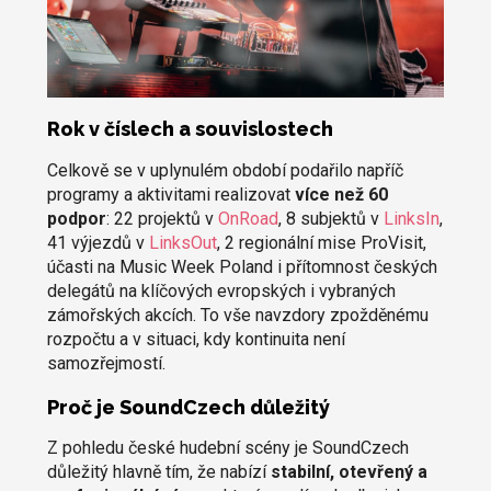
Rok v číslech a souvislostech
Celkově se v uplynulém období podařilo napříč
programy a aktivitami realizovat
více než 60
podpor
: 22 projektů v
OnRoad
, 8 subjektů v
LinksIn
,
41 výjezdů v
LinksOut
, 2 regionální mise ProVisit,
účasti na Music Week Poland i přítomnost českých
delegátů na klíčových evropských i vybraných
zámořských akcích. To vše navzdory zpožděnému
rozpočtu a v situaci, kdy kontinuita není
samozřejmostí.
Proč je SoundCzech důležitý
Z pohledu české hudební scény je SoundCzech
důležitý hlavně tím, že nabízí
stabilní, otevřený a