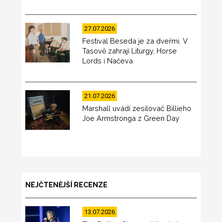
27.07.2026
Festival Beseda je za dveřmi. V
Tasově zahrají Liturgy, Horse
Lords i Načeva
21.07.2026
Marshall uvádí zesilovač Billieho
Joe Armstronga z Green Day
NEJČTENĚJŠÍ RECENZE
13.07.2026