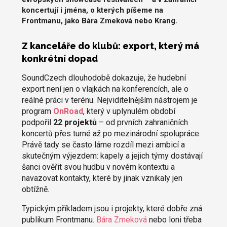
koncertují i jména, o kterých píšeme na
Frontmanu, jako Bára Zmeková nebo Krang.
Z kanceláře do klubů: export, který má
konkrétní dopad
SoundCzech dlouhodobě dokazuje, že hudební
export není jen o vlajkách na konferencích, ale o
reálné práci v terénu. Nejviditelnějším nástrojem je
program
OnRoad
, který v uplynulém období
podpořil
22 projektů
– od prvních zahraničních
koncertů přes turné až po mezinárodní spolupráce.
Právě tady se často láme rozdíl mezi ambicí a
skutečným výjezdem: kapely a jejich týmy dostávají
šanci ověřit svou hudbu v novém kontextu a
navazovat kontakty, které by jinak vznikaly jen
obtížně.
Typickým příkladem jsou i projekty, které dobře zná
publikum Frontmanu.
Bára Zmeková
nebo loni třeba