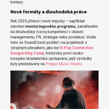
kontury.
Nové formáty a dlouhodobá práce
Rok 2025 přinesl i nové impulzy – například
otevření
mentoringového programu
, zaměřeného
na dlouhodobý rozvoj kompetencí v oblasti
managementu, PR, strategie nebo produkce. Vedle
toho se SoundCzech podílel i na projektech s
výrazným přesahem, jako byl
K-Pop Connection
Songwriting Camp
, historicky první česko-
korejská skladatelská spolupráce, jejíž výsledky
byly představeny na
Prague Music Weeku
.