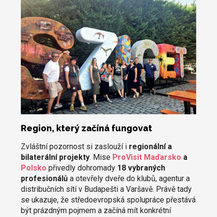
Region, který začíná fungovat
Zvláštní pozornost si zaslouží i
regionální a
bilaterální projekty
. Mise
ProVisit Maďarsko
a
Polsko
přivedly dohromady
18 vybraných
profesionálů
a otevřely dveře do klubů, agentur a
distribučních sítí v Budapešti a Varšavě. Právě tady
se ukazuje, že středoevropská spolupráce přestává
být prázdným pojmem a začíná mít konkrétní