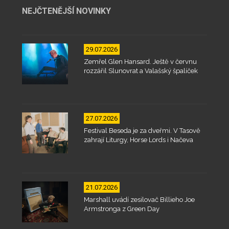
NEJČTENĚJŠÍ NOVINKY
29.07.2026
Zemřel Glen Hansard. Ještě v červnu
rozzářil Slunovrat a Valašský špalíček
27.07.2026
Festival Beseda je za dveřmi. V Tasově
zahrají Liturgy, Horse Lords i Načeva
21.07.2026
Marshall uvádí zesilovač Billieho Joe
Armstronga z Green Day