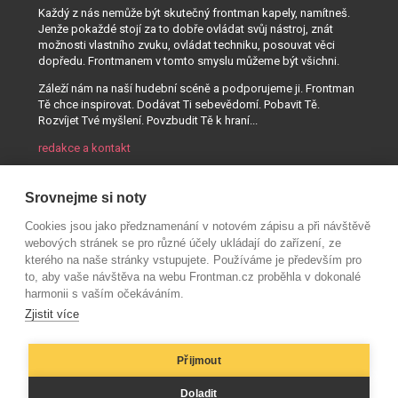
Každý z nás nemůže být skutečný frontman kapely, namítneš.
Jenže pokaždé stojí za to dobře ovládat svůj nástroj, znát
možnosti vlastního zvuku, ovládat techniku, posouvat věci
dopředu. Frontmanem v tomto smyslu můžeme být všichni.
Záleží nám na naší hudební scéně a podporujeme ji. Frontman
Tě chce inspirovat. Dodávat Ti sebevědomí. Pobavit Tě.
Rozvíjet Tvé myšlení. Povzbudit Tě k hraní...
redakce a kontakt
Srovnejme si noty
Cookies jsou jako předznamenání v notovém zápisu a při návštěvě
webových stránek se pro různé účely ukládají do zařízení, ze
kterého na naše stránky vstupujete. Používáme je především pro
to, aby vaše návštěva na webu Frontman.cz proběhla v dokonalé
harmonii s vaším očekáváním.
Zjistit více
Přijmout
© AUDIO PARTNER s.r.o.
Doladit