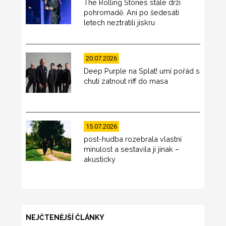
The Rolling Stones stále drží
pohromadě. Ani po šedesáti
letech neztratili jiskru
20.07.2026
Deep Purple na Splat! umí pořád s
chutí zatnout riff do masa
15.07.2026
post-hudba rozebrala vlastní
minulost a sestavila ji jinak –
akusticky
NEJČTENĚJŠÍ ČLÁNKY