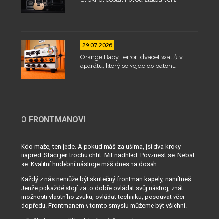
29.07.2026
Orange Baby Terror: dvacet wattů v
aparátu, který se vejde do batohu
O FRONTMANOVI
Kdo maže, ten jede. A pokud máš za ušima, jsi dva kroky
napřed. Stačí jen trochu chtít. Mít nadhled. Povznést se. Nebát
se. Kvalitní hudební nástroje máš dnes na dosah...
Každý z nás nemůže být skutečný frontman kapely, namítneš.
Jenže pokaždé stojí za to dobře ovládat svůj nástroj, znát
možnosti vlastního zvuku, ovládat techniku, posouvat věci
dopředu. Frontmanem v tomto smyslu můžeme být všichni.