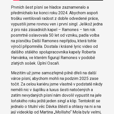
Prvních šest písní se hladce zaznamenalo a
předmíchalo ke konci roku 2024. Abychom aspoň
trošku ventilovali radost z dobře odvedené práce,
vypustili jsme rovnou ven i první singl. Jelikož jedna
z pro nás zásadních kapel – Ramones – ten rok
posmrtně oslavovala 50 let od vzniku, padla volba
na písničku Další Ramones nepřijdou, která tohle
výročí připomněla. Dostala i krásné lyric video od
dalšího stálého spolupracovníka kapely Roberta
Harvánka, ve kterém figurují Ramones v podobě
zlatých sošek. Úplní Oscaři.
Mezitím už jsme samozřejmě pilně dřeli na další
várce písní, abychom mohli na podzim 2025 zase
točit. Za celou kariéru jsme vlastně v podstatě nikdy
neměli nic v šuplíku a luxus šesti natočených a
zatím nevydaných písní nám dovolil vypustit na jaře
loňského roku ještě jeden singl a klip. Tentokrát se
jednalo o titulní věc Dávka štěstí a ohlasy na ni a na
její videoklip od Martina „Molliyho“ Mola byly velmi,