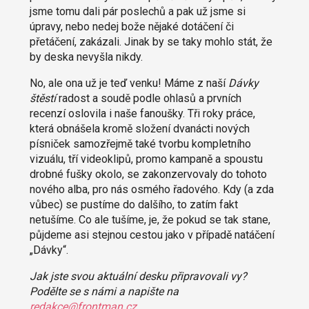
jsme tomu dali pár poslechů a pak už jsme si
úpravy, nebo nedej bože nějaké dotáčení či
přetáčení, zakázali. Jinak by se taky mohlo stát, že
by deska nevyšla nikdy.
No, ale ona už je teď venku! Máme z naší
Dávky
štěstí
radost a soudě podle ohlasů a prvních
recenzí oslovila i naše fanoušky. Tři roky práce,
která obnášela kromě složení dvanácti nových
písniček samozřejmě také tvorbu kompletního
vizuálu, tří videoklipů, promo kampaně a spoustu
drobné fušky okolo, se zakonzervovaly do tohoto
nového alba, pro nás osmého řadového. Kdy (a zda
vůbec) se pustíme do dalšího, to zatím fakt
netušíme. Co ale tušíme, je, že pokud se tak stane,
půjdeme asi stejnou cestou jako v případě natáčení
„Dávky“.
Jak jste svou aktuální desku připravovali vy?
Podělte se s námi a napište na
redakce@frontman.cz
.