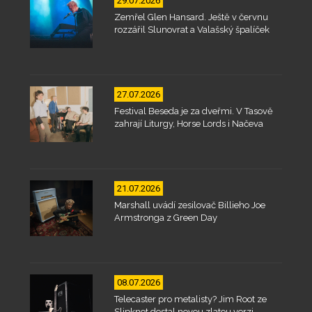
29.07.2026
Zemřel Glen Hansard. Ještě v červnu
rozzářil Slunovrat a Valašský špalíček
27.07.2026
Festival Beseda je za dveřmi. V Tasově
zahrají Liturgy, Horse Lords i Načeva
21.07.2026
Marshall uvádí zesilovač Billieho Joe
Armstronga z Green Day
08.07.2026
Telecaster pro metalisty? Jim Root ze
Slipknot dostal novou zlatou verzi