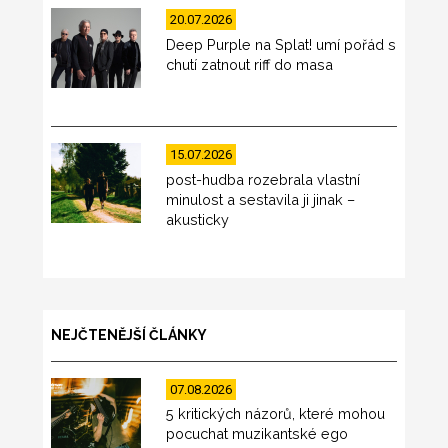
20.07.2026
Deep Purple na Splat! umí pořád s
chutí zatnout riff do masa
15.07.2026
post-hudba rozebrala vlastní
minulost a sestavila ji jinak –
akusticky
NEJČTENĚJŠÍ ČLÁNKY
07.08.2026
5 kritických názorů, které mohou
pocuchat muzikantské ego