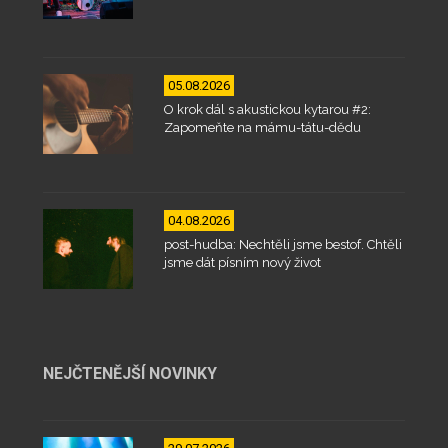
05.08.2026
O krok dál s akustickou kytarou #2:
Zapomeňte na mámu-tátu-dědu
04.08.2026
post-hudba: Nechtěli jsme bestof. Chtěli
jsme dát písním nový život
NEJČTENĚJŠÍ NOVINKY