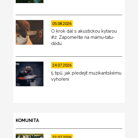
05.08.2026
O krok dál s akustickou kytarou
#2: Zapomeňte na mámu-tátu-
dědu
24.07.2026
5 tipů, jak předejít muzikantskému
vyhoření
KOMUNITA
22.07.2026