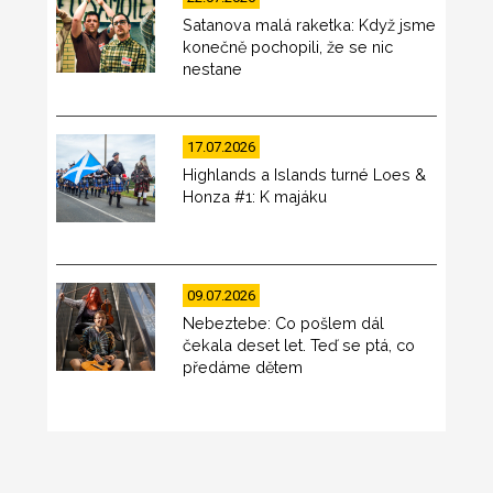
Satanova malá raketka: Když jsme
konečně pochopili, že se nic
nestane
17.07.2026
Highlands a Islands turné Loes &
Honza #1: K majáku
09.07.2026
Nebeztebe: Co pošlem dál
čekala deset let. Teď se ptá, co
předáme dětem