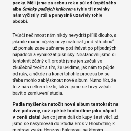
pecky. Měli jsme za sebou rok a půl od úspěšného
alba
Šminky padlejch královen
a tyhle tři novinky
nám vyčistily stůl a pomyslně uzavřely tohle
období.
Tvůrčí nečinnost nám nikdy nevydrží příliš dlouho, a
jakmile máme nějaký nový materiál „pod střechou“,
už pomalu zase začneme pošilhávat po případných
nápadech a vynalézat písničky. Nestanovili jsme si
tentokrát žádný cíl, prostě jsme jen začali ve
zkušebně tvořit s tím, že uvidíme, jak nám to půjde
od ruky, a někde na konci tohohle procesu by se
třeba mohlo zablýsknout nové album. Nutno říct, že
to z nás celkem lezlo, takže jsme se brzy začali
bavit o zamluvení studia.
Padla myšlenka natočit nové album tentokrát na
dvě poloviny, což zpětně hodnotíme jako nápad
v ceně zlata!
Jen co jsme dali do kupy šest věcí, už
jsme se nakýblovali do Studia Bros v Hloubětíně, k
mistrovi zvuku Honzovi Balcarovi, se kterým