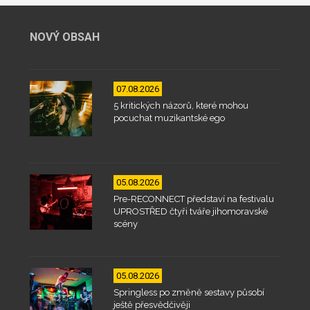
NOVÝ OBSAH
07.08.2026
5 kritických názorů, které mohou
pocuchat muzikantské ego
05.08.2026
Pre-RECONNECT představí na festivalu
UPROSTŘED čtyři tváře jihomoravské
scény
05.08.2026
Springless po změně sestavy působí
ještě přesvědčivěji