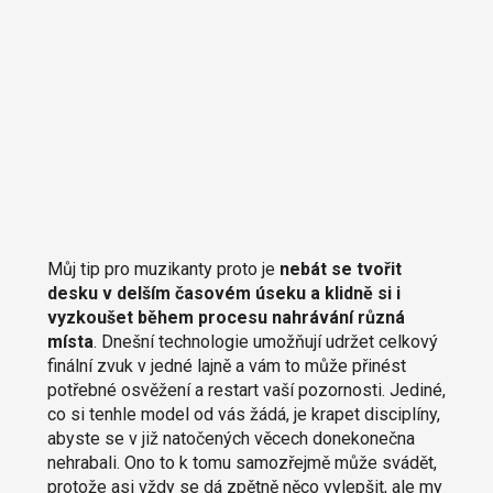
Můj tip pro muzikanty proto je
nebát se tvořit
desku v delším časovém úseku a klidně si i
vyzkoušet během procesu nahrávání různá
místa
. Dnešní technologie umožňují udržet celkový
finální zvuk v jedné lajně a vám to může přinést
potřebné osvěžení a restart vaší pozornosti. Jediné,
co si tenhle model od vás žádá, je krapet disciplíny,
abyste se v již natočených věcech donekonečna
nehrabali. Ono to k tomu samozřejmě může svádět,
protože asi vždy se dá zpětně něco vylepšit, ale my