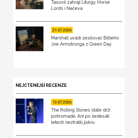
Tasově zahrají Liturgy, Horse
Lords i Načeva
21.07.2026
Marshall uvádí zesilovač Billieho
Joe Armstronga z Green Day
NEJČTENĚJŠÍ RECENZE
13.07.2026
The Rolling Stones stále drží
pohromadě. Ani po šedesáti
letech neztratili jiskru