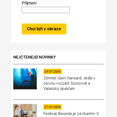
Příjmení
NEJČTENĚJŠÍ NOVINKY
29.07.2026
Zemřel Glen Hansard. Ještě v
červnu rozzářil Slunovrat a
Valašský špalíček
27.07.2026
Festival Beseda je za dveřmi. V