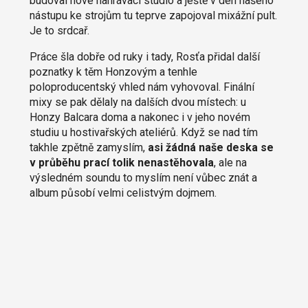
budoval nové nahrávací studio a ještě v den našeho
nástupu ke strojům tu teprve zapojoval mixážní pult.
Je to srdcař.
Práce šla dobře od ruky i tady, Rosťa přidal další
poznatky k těm Honzovým a tenhle
poloproducentský vhled nám vyhovoval. Finální
mixy se pak dělaly na dalších dvou místech: u
Honzy Balcara doma a nakonec i v jeho novém
studiu u hostivařských ateliérů. Když se nad tím
takhle zpětně zamyslím,
asi žádná naše deska se
v průběhu prací tolik nenastěhovala
, ale na
výsledném soundu to myslím není vůbec znát a
album působí velmi celistvým dojmem.