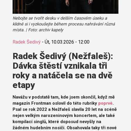
Nebojte se tvořit desku v delším časovém úseku a
klidně si i vyzkoušejte během procesu nahrávání různá
místa. | Foto: archiv kapely
Radek Šedivý
-
Út, 10.03.2026 - 12:00
Radek Šedivý (Nežfaleš):
Dávka štěstí vznikala tři
roky a natáčela se na dvě
etapy
Navážu v podstatě tam, kde jsem skončil, když mě
magazín Frontman oslovil do této rubriky
poprvé
.
Psal se rok 2022 a Nežfaleš slavila 20 let na scéně
nejen velkým narozeninovým koncertem, ale také
kompilací singlů, které doposud nevyšly na
žádném hudebním nosiči. Obsahovala taky tři nové