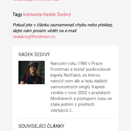
Tagy
komunita
Radek Šedivý
Pokud jste v článku zaznamenali chybu nebo překlep,
dejte nám prosím vědět na e-mail
redakce@frontman.cz
.
RADEK ŠEDIVÝ
Narozen roku 1980 v Praze.
Frontman a textař punkrockové
kapely
Nežfaleš
, se kterou
natočil osm alb a řadu dalších
samostatných singlů. Kapela
vznikla v roce 2002 v pražských
Modřanech a postupem času se
stala jedním z předních
zástupců č…
SOUVISEJÍCÍ ČLÁNKY