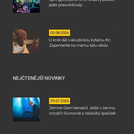
ještě přesvědčivěji
05.08.2026
O krok dál s akustickou kytarou #2:
Zapomeňte na mámu-tátu-dědu
NEJČTENĚJŠÍ NOVINKY
29.07.2026
Zemřel Glen Hansard. Ještě v červnu
rozzářil Slunovrat a Valašský špalíček