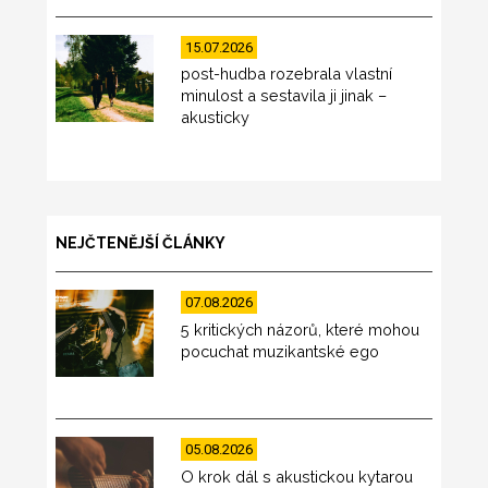
15.07.2026
post-hudba rozebrala vlastní
minulost a sestavila ji jinak –
akusticky
NEJČTENĚJŠÍ ČLÁNKY
07.08.2026
5 kritických názorů, které mohou
pocuchat muzikantské ego
05.08.2026
O krok dál s akustickou kytarou