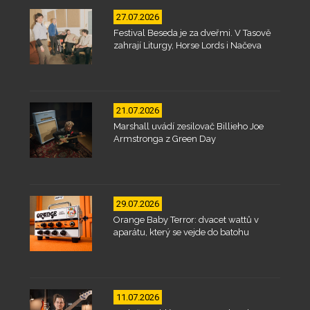
27.07.2026
Festival Beseda je za dveřmi. V Tasově
zahrají Liturgy, Horse Lords i Načeva
21.07.2026
Marshall uvádí zesilovač Billieho Joe
Armstronga z Green Day
29.07.2026
Orange Baby Terror: dvacet wattů v
aparátu, který se vejde do batohu
11.07.2026