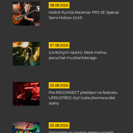
08.08.2026
Hodně Rychlá Recenze: PRS SE Special
Semi-Hollow 2026
07.08.2026
5 kritických názorů, které mohou
pocuchat muzikantské ego
05.08.2026
Pre-RECONNECT představí na festivalu
UPROSTŘED čtyři tváře jihomoravské
scény
05.08.2026
Springless po změně sestavy působí