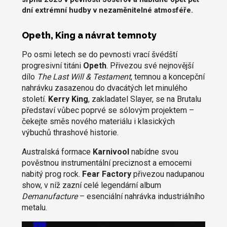
dní extrémní hudby v nezaměnitelné atmosféře.
Opeth, King a návrat temnoty
Po osmi letech se do pevnosti vrací švédští
progresivní titáni
Opeth
. Přivezou své nejnovější
dílo
The Last Will & Testament
, temnou a koncepční
nahrávku zasazenou do dvacátých let minulého
století.
Kerry King
, zakladatel Slayer, se na Brutalu
představí vůbec poprvé se sólovým projektem –
čekejte směs nového materiálu i klasických
výbuchů thrashové historie.
Australská formace
Karnivool
nabídne svou
pověstnou instrumentální preciznost a emocemi
nabitý prog rock.
Fear Factory
přivezou nadupanou
show, v níž zazní celé legendární album
Demanufacture
– esenciální nahrávka industriálního
metalu.