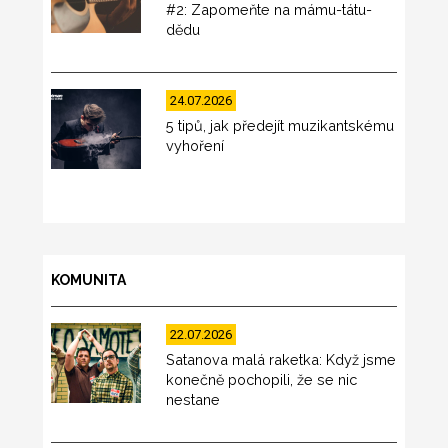
#2: Zapomeňte na mámu-tátu-
dědu
24.07.2026
5 tipů, jak předejít muzikantskému
vyhoření
KOMUNITA
22.07.2026
Satanova malá raketka: Když jsme
konečně pochopili, že se nic
nestane