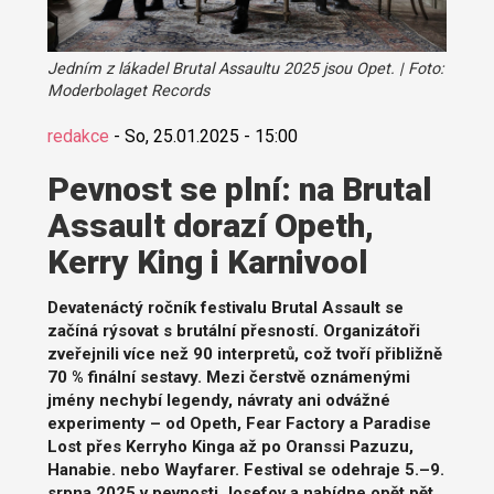
Jedním z lákadel Brutal Assaultu 2025 jsou Opet. | Foto:
Moderbolaget Records
redakce
-
So, 25.01.2025 - 15:00
Pevnost se plní: na Brutal
Assault dorazí Opeth,
Kerry King i Karnivool
Devatenáctý ročník festivalu Brutal Assault se
začíná rýsovat s brutální přesností. Organizátoři
zveřejnili více než 90 interpretů, což tvoří přibližně
70 % finální sestavy. Mezi čerstvě oznámenými
jmény nechybí legendy, návraty ani odvážné
experimenty – od Opeth, Fear Factory a Paradise
Lost přes Kerryho Kinga až po Oranssi Pazuzu,
Hanabie. nebo Wayfarer. Festival se odehraje 5.–9.
srpna 2025 v pevnosti Josefov a nabídne opět pět