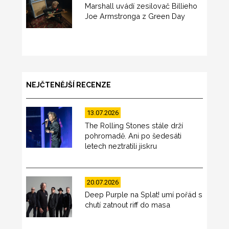
Marshall uvádí zesilovač Billieho
Joe Armstronga z Green Day
NEJČTENĚJŠÍ RECENZE
13.07.2026
The Rolling Stones stále drží
pohromadě. Ani po šedesáti
letech neztratili jiskru
20.07.2026
Deep Purple na Splat! umí pořád s
chutí zatnout riff do masa