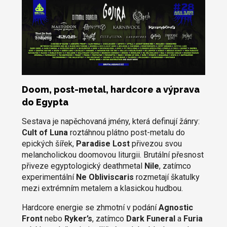
Doom, post-metal, hardcore a výprava
do Egypta
Sestava je napěchovaná jmény, která definují žánry:
Cult of Luna
roztáhnou plátno post-metalu do
epických šířek,
Paradise Lost
přivezou svou
melancholickou doomovou liturgii. Brutální přesnost
přiveze egyptologický deathmetal
Nile
, zatímco
experimentální
Ne Obliviscaris
rozmetají škatulky
mezi extrémním metalem a klasickou hudbou.
Hardcore energie se zhmotní v podání
Agnostic
Front
nebo
Ryker’s
, zatímco
Dark Funeral
a
Furia