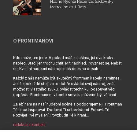
Hodně Rychlá Recenze: Sadowsky
MetroLine 21 J-Bass
O FRONTMANOVI
Kdo maže, ten jede. A pokud máš za ušima, jsi dva kroky
napřed. Stačí jen trochu chtít. Mít nadhled. Povznést se. Nebát
se. Kvalitní hudební nástroje máš dnes na dosah...
Každý z nás nemůže být skutečný frontman kapely, namítneš.
Jenže pokaždé stojí za to dobře ovládat svůj nástroj, znát
možnosti vlastního zvuku, ovládat techniku, posouvat věci
dopředu. Frontmanem v tomto smyslu můžeme být všichni.
Záleží nám na naší hudební scéně a podporujeme ji. Frontman
Tě chce inspirovat. Dodávat Ti sebevědomí. Pobavit Tě.
Rozvíjet Tvé myšlení. Povzbudit Tě k hraní...
redakce a kontakt