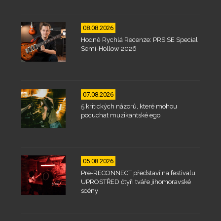
08.08.2026
Hodně Rychlá Recenze: PRS SE Special
Semi-Hollow 2026
07.08.2026
5 kritických názorů, které mohou
pocuchat muzikantské ego
05.08.2026
Pre-RECONNECT představí na festivalu
UPROSTŘED čtyři tváře jihomoravské
scény