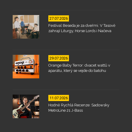
27.07.2026
Festival Beseda je za dveřmi. V Tasově
zahrají Liturgy, Horse Lords i Načeva
29.07.2026
Orange Baby Terror: dvacet wattů v
aparátu, který se vejde do batohu
11.07.2026
Hodně Rychlá Recenze: Sadowsky
MetroLine 21 J-Bass