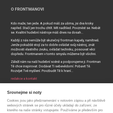
O FRONTMANOVI
Kdo maže, ten jede. A pokud máš za ušima, jsi dva kroky
napřed. Stačí jen trochu chtít. Mít nadhled. Povznést se. Nebát
se. Kvalitní hudební nástroje máš dnes na dosah...
Každý z nás nemůže být skutečný frontman kapely, namítneš.
Jenže pokaždé stojí za to dobře ovládat svůj nástroj, znát
možnosti vlastního zvuku, ovládat techniku, posouvat věci
dopředu. Frontmanem v tomto smyslu můžeme být všichni.
Záleží nám na naší hudební scéně a podporujeme ji. Frontman
Tě chce inspirovat. Dodávat Ti sebevědomí. Pobavit Tě.
Rozvíjet Tvé myšlení. Povzbudit Tě k hraní...
redakce a kontakt
Srovnejme si noty
Cookies jsou jako předznamenání v notovém zápisu a při návštěvě
webových stránek se pro různé účely ukládají do zařízení, ze
kterého na naše stránky vstupujete. Používáme je především pro