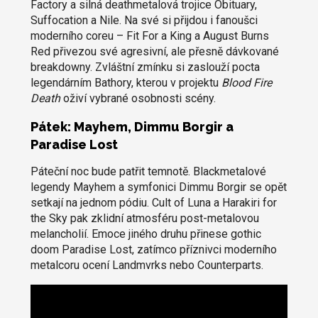
Factory a silná deathmetalová trojice Obituary,
Suffocation a Nile. Na své si přijdou i fanoušci
moderního coreu – Fit For a King a August Burns
Red přivezou své agresivní, ale přesně dávkované
breakdowny. Zvláštní zmínku si zaslouží pocta
legendárním Bathory, kterou v projektu
Blood Fire
Death
oživí vybrané osobnosti scény.
Pátek: Mayhem, Dimmu Borgir a
Paradise Lost
Páteční noc bude patřit temnotě. Blackmetalové
legendy Mayhem a symfonici Dimmu Borgir se opět
setkají na jednom pódiu. Cult of Luna a Harakiri for
the Sky pak zklidní atmosféru post-metalovou
melancholií. Emoce jiného druhu přinese gothic
doom Paradise Lost, zatímco příznivci moderního
metalcoru ocení Landmvrks nebo Counterparts.