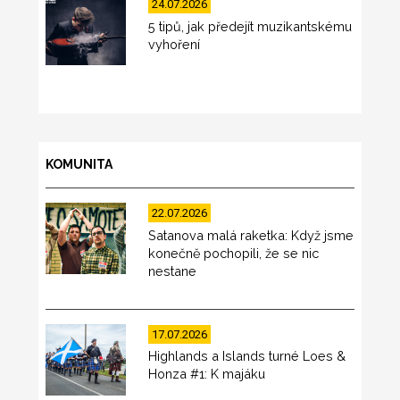
24.07.2026
5 tipů, jak předejít muzikantskému
vyhoření
KOMUNITA
22.07.2026
Satanova malá raketka: Když jsme
konečně pochopili, že se nic
nestane
17.07.2026
Highlands a Islands turné Loes &
Honza #1: K majáku