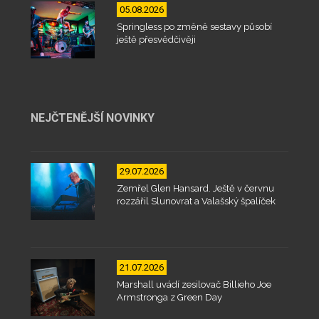
05.08.2026
Springless po změně sestavy působí
ještě přesvědčivěji
NEJČTENĚJŠÍ NOVINKY
29.07.2026
Zemřel Glen Hansard. Ještě v červnu
rozzářil Slunovrat a Valašský špalíček
21.07.2026
Marshall uvádí zesilovač Billieho Joe
Armstronga z Green Day