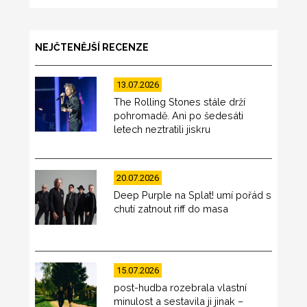
NEJČTENĚJŠÍ RECENZE
13.07.2026
The Rolling Stones stále drží
pohromadě. Ani po šedesáti
letech neztratili jiskru
20.07.2026
Deep Purple na Splat! umí pořád s
chutí zatnout riff do masa
15.07.2026
post-hudba rozebrala vlastní
minulost a sestavila ji jinak –