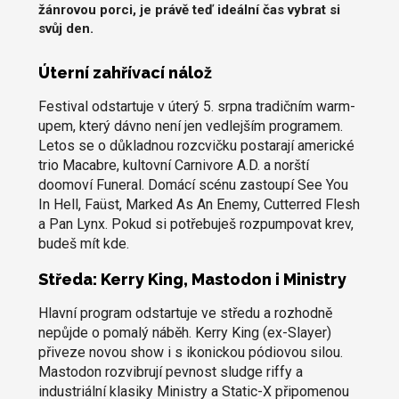
žánrovou porci, je právě teď ideální čas vybrat si
svůj den.
Úterní zahřívací nálož
Festival odstartuje v úterý 5. srpna tradičním warm-
upem, který dávno není jen vedlejším programem.
Letos se o důkladnou rozcvičku postarají americké
trio Macabre, kultovní Carnivore A.D. a norští
doomoví Funeral. Domácí scénu zastoupí See You
In Hell, Faüst, Marked As An Enemy, Cutterred Flesh
a Pan Lynx. Pokud si potřebuješ rozpumpovat krev,
budeš mít kde.
Středa: Kerry King, Mastodon i Ministry
Hlavní program odstartuje ve středu a rozhodně
nepůjde o pomalý náběh. Kerry King (ex-Slayer)
přiveze novou show i s ikonickou pódiovou silou.
Mastodon rozvibrují pevnost sludge riffy a
industriální klasiky Ministry a Static-X připomenou