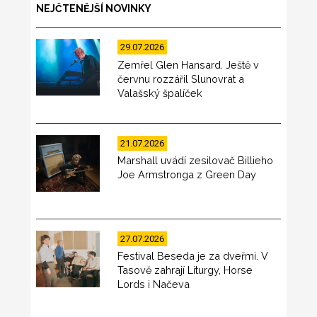
NEJČTENĚJŠÍ NOVINKY
29.07.2026
Zemřel Glen Hansard. Ještě v
červnu rozzářil Slunovrat a
Valašský špalíček
21.07.2026
Marshall uvádí zesilovač Billieho
Joe Armstronga z Green Day
27.07.2026
Festival Beseda je za dveřmi. V
Tasově zahrají Liturgy, Horse
Lords i Načeva