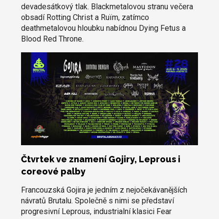
devadesátkový tlak. Blackmetalovou stranu večera
obsadí Rotting Christ a Ruïm, zatímco
deathmetalovou hloubku nabídnou Dying Fetus a
Blood Red Throne.
Čtvrtek ve znamení Gojiry, Leprous i
coreové palby
Francouzská Gojira je jedním z nejočekávanějších
návratů Brutalu. Společně s nimi se představí
progresivní Leprous, industrialní klasici Fear