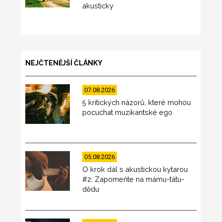
akusticky
NEJČTENĚJŠÍ ČLÁNKY
07.08.2026
5 kritických názorů, které mohou
pocuchat muzikantské ego
05.08.2026
O krok dál s akustickou kytarou
#2: Zapomeňte na mámu-tátu-
dědu