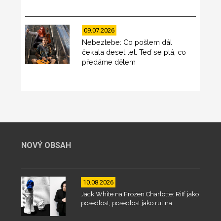
09.07.2026
Nebeztebe: Co pošlem dál
čekala deset let. Teď se ptá, co
předáme dětem
NOVÝ OBSAH
10.08.2026
Jack White na Frozen Charlotte: Riff jako
posedlost, posedlost jako rutina